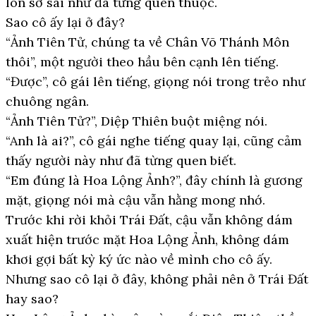
lon sơ sài như đã từng quen thuộc.
Sao cô ấy lại ở đây?
“Ảnh Tiên Tử, chúng ta về Chân Võ Thánh Môn
thôi”, một người theo hầu bên cạnh lên tiếng.
“Được”, cô gái lên tiếng, giọng nói trong trẻo như
chuông ngân.
“Ảnh Tiên Tử?”, Diệp Thiên buột miệng nói.
“Anh là ai?”, cô gái nghe tiếng quay lại, cũng cảm
thấy người này như đã từng quen biết.
“Em đúng là Hoa Lộng Ảnh?”, đây chính là gương
mặt, giọng nói mà cậu vẫn hằng mong nhớ.
Trước khi rời khỏi Trái Đất, cậu vẫn không dám
xuất hiện trước mặt Hoa Lộng Ảnh, không dám
khơi gợi bất kỳ ký ức nào về mình cho cô ấy.
Nhưng sao cô lại ở đây, không phải nên ở Trái Đất
hay sao?