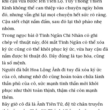
khi cậu vừa bước lên Tiên Lộ. Tuy Thông Thiên
Kính không thể can thiệp vào chuyện ngày hôm
đó, nhưng vẫn ghi lại mọi chuyện hết sức rõ ràng.
Cậu siết chặt nắm đấm, sau đó lại thở phào nhẹ
nhõm.
Trong ngọc bài ở Tinh Ngân Chi Nhãn có ghi
chép về thuật này, đôi mắt Tinh Ngân có thể xóa
ký ức cũng có thể khôi phục ký ức, vừa hay cậu đã
nắm được bí thuật đó. Đây đúng là tạo hóa, cũng
là số mệnh.
Người đã bắt Hoa Lộng Ảnh đi tuy đã xóa ký ức
của cô, nhưng nhờ đó cũng hoàn toàn chữa lành
thần phủ của cô, sức mạnh tinh thần mới khôi
phục như thời toàn thịnh, thậm chí còn mạnh
thêm.
Bây giờ cô đã là Ảnh Tiên Tử, đệ tử chân truyền