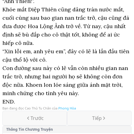
“Anh Thiên!”.
Khóe mắt Diệp Thiên cũng dâng tràn nước mắt,
cuối cùng sau bao gian nan trắc trở, cậu cũng đã
đưa được Hoa Lộng Ảnh trở về. Từ nay, cậu nhất
định sẽ bù đắp cho cô thật tốt, không để ai ức
hiếp cô nữa.
“Xin lỗi em, anh yêu em”, đây có lẽ là lần đầu tiên
cậu thổ lộ với cô.
Con đường sau này có lẽ vẫn còn nhiều gian nan
trắc trở, nhưng hai người họ sẽ không còn đơn
độc nữa. Khoen lon lóe sáng giữa ánh mặt trời,
minh chứng cho tình yêu này.
END.
Bạn đang đọc
Cao Thủ Tu Chân
của
Phong Hòa
Trước
Tiếp
Thông Tin Chương Truyện