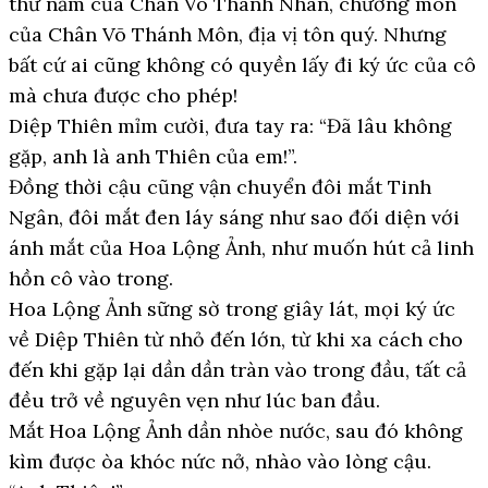
thứ năm của Chân Võ Thánh Nhân, chưởng môn
của Chân Võ Thánh Môn, địa vị tôn quý. Nhưng
bất cứ ai cũng không có quyền lấy đi ký ức của cô
mà chưa được cho phép!
Diệp Thiên mỉm cười, đưa tay ra: “Đã lâu không
gặp, anh là anh Thiên của em!”.
Đồng thời cậu cũng vận chuyển đôi mắt Tinh
Ngân, đôi mắt đen láy sáng như sao đối diện với
ánh mắt của Hoa Lộng Ảnh, như muốn hút cả linh
hồn cô vào trong.
Hoa Lộng Ảnh sững sờ trong giây lát, mọi ký ức
về Diệp Thiên từ nhỏ đến lớn, từ khi xa cách cho
đến khi gặp lại dần dần tràn vào trong đầu, tất cả
đều trở về nguyên vẹn như lúc ban đầu.
Mắt Hoa Lộng Ảnh dần nhòe nước, sau đó không
kìm được òa khóc nức nở, nhào vào lòng cậu.