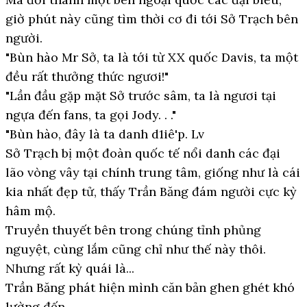
giờ phút này cũng tìm thời cơ đi tới Sở Trạch bên
người.
"Bùn hào Mr Sở, ta là tới từ XX quốc Davis, ta một
đều rất thưởng thức ngươi!"
"Lần đầu gặp mặt Sở trước sâm, ta là ngươi tại
ngựa đến fans, ta gọi Jody. . ."
"Bùn hào, đây là ta danh d1iê'p. Lv
Sở Trạch bị một đoàn quốc tế nổi danh các đại
lão vòng vây tại chính trung tâm, giống như là cái
kia nhất đẹp tử, thấy Trần Băng đám người cực kỳ
hâm mộ.
Truyền thuyết bên trong chúng tỉnh phủng
nguyệt, cùng lắm cũng chỉ như thế này thôi.
Nhưng rất kỳ quái là...
Trần Băng phát hiện mình căn bản ghen ghét khó
lường đến.