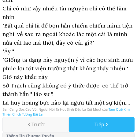
Chỉ có như vậy nhiều tài nguyên chỉ có thể làm
nhìn.
"Bất quá chỉ là để bọn hắn chiếm chiếm mình tiện
nghi, về sau ra ngoài khoác lác một cái là mình
nửa cái lão mà thôi, đây có cái gì?"
"Ấy "
"Giống ta dạng này nguyện ý vì các học sinh mưu
phúc lợi tốt viện trưởng thật không thấy nhiều!"
Giờ này khắc này.
Sở Trạch cũng không có ý thức được, có thể trở
thành hắn " lão sư ".
Là huy hoàng bực nào lại ngưu tất một sự kiện....
Bạn đang đọc
Cao Võ: Ngươi Nói Ta Học Sinh Đều Là Củi Mục?
của
Tam Quế Kim
Thiên Chích Tưởng Bãi Lạn
Trước
Tiếp
Thông Tin Chương Truyện