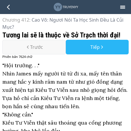
YY
TRUYENYY
Chương 412
:
Cao Võ: Ngươi Nói Ta Học Sinh Đều Là Củi
Mục?
Tương lai sẽ là thuộc về Sở Trạch thời đại!
Trước
Tiếp
Phiên bản
7624
chữ
"Hội trưởng. . ."
Nhìn James mấy người từ từ đi xa, mấy tên thân
mang hắc y kính râm nam tử như gió đồng dạng
xuất hiện tại Kiều Tư Viễn sau nhỏ giọng hỏi đến.
Tựa hồ chỉ cần Kiều Tư Viễn ra lệnh một tiếng,
bọn hắn sẽ cùng nhau tiến lên.
"Không cần."
Kiều Tư Viễn thật sâu thoáng qua cổng phương
hướng, khe khẽ lắc đầu.