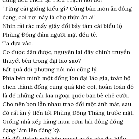
“Từng cái giống kiểu gì? Cùng bán món ăn đồng
dạng, coi nơi này là chợ thức ăn a!”
Nhìn rải rác mấy giây đổi bảy tám cái biểu lộ
Phùng Đông đám người mặt đều tê.
Ta dựa vào.
Co được dãn được, nguyên lai đây chính truyền
thuyết bên trong đại lão sao?
Bất quá đối phương nói nói cũng lý.
Phía bên mình một đống lớn đại lão gia, toàn bộ
chen thành đống cũng quá khó coi, hoàn toàn đó
là để những cái kia ngoại quốc bạn bè chê cười.
Cho nên bọn lẫn nhau trao đổi một ánh mắt, sau
đó rất ăn ý tiến tới Phùng Đông Thăng trước mặt.
Giống nhà xếp hàng mua cơm hài đồng đồng
dạng làm lên đăng ký.
Mà đổi thành một bên ngoại quốc các đại biểu,