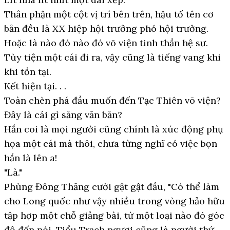
Thân phận một cột vị trí bên trên, hậu tố tên cơ
bản đều là XX hiệp hội trưởng phó hội trưởng.
Hoặc là nào đó nào đó võ viện tinh thần hệ sư.
Tùy tiện một cái đi ra, vậy cũng là tiếng vang khi
khi tồn tại.
Kết hiện tại. . .
Toàn chèn phá đầu muốn đến Tạc Thiên võ viện?
Đây là cái gì sảng văn bản?
Hắn coi là mọi người cũng chính là xúc động phụ
họa một cái mà thôi, chưa từng nghĩ có việc bọn
hắn là lên a!
"Là."
Phùng Đông Thăng cười gật gật đầu, "Có thể làm
cho Long quốc như vậy nhiều trong vòng hảo hữu
tập hợp một chỗ giảng bài, từ một loại nào đó góc
độ đến nói, Tiểu Trạch ngươi cũng là người thứ