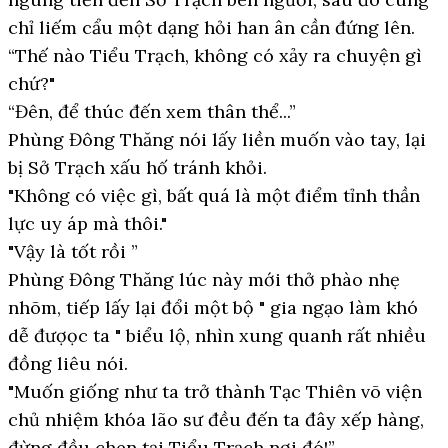
chỉ liếm cẩu một dạng hỏi han ân cần đứng lên.
“Thế nào Tiểu Trạch, không có xảy ra chuyện gì
chứ?"
“Đên, để thúc đến xem thân thể...”
Phùng Đông Thăng nói lấy liền muốn vào tay, lại
bị Sở Trạch xấu hố tránh khỏi.
"Không có việc gì, bất quá là một điểm tỉnh thần
lực uy áp mà thôi."
"Vậy là tốt rồi ”
Phùng Đông Thăng lúc này mới thở phào nhẹ
nhõm, tiếp lấy lại đổi một bộ " gia ngạo làm khó
dễ đượọc ta " biểu lộ, nhìn xung quanh rất nhiều
đồng liêu nói.
"Muốn giống như ta trở thành Tạc Thiên võ viện
chủ nhiệm khóa lão sư đều đến ta đây xếp hàng,
đừng đều chen tại Tiểu Trạch nơi đó!”