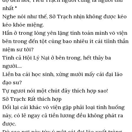
nhất "
Nghe nói như thế, Sở Trạch nhịn không được kéo
kéo khóe miệng.
Hắn ở trong lòng yên lặng tính toán mình võ viện
bên trong đến tột cùng bao nhiêu ít cái tìỉnh thần
niệm sư tới?
Tính cả Hội Lý Nại ở bên trong, hết thảy ba
người....
Liền ba cái học sinh, xứng mười mấy cái đại lão
đạo su?
Tự ngươi nói một chút đây thích hợp sao!
Sở Trạch: Rất thích hợp
Đổi lại cái khác võ viện gặp phải loại tình huống
này, có lẽ ngay cả tiền lương đều không phát ra
được.
Dù sao nơi này tùy ý một cái đại lão xuất tràng