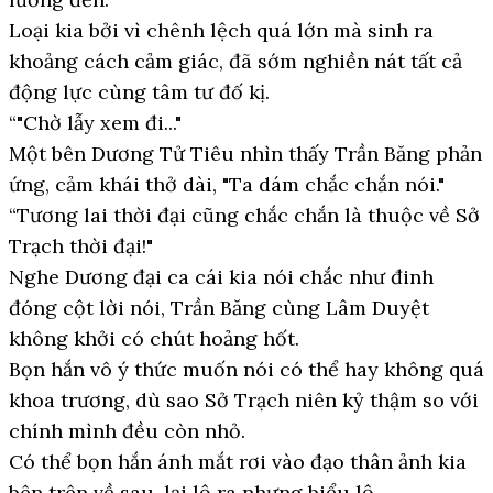
Loại kia bởi vì chênh lệch quá lớn mà sinh ra
khoảng cách cảm giác, đã sớm nghiền nát tất cả
động lực cùng tâm tư đố kị.
“"Chờ lẫy xem đi..."
Một bên Dương Tử Tiêu nhìn thấy Trần Băng phản
ứng, cảm khái thở dài, "Ta dám chắc chắn nói."
“Tương lai thời đại cũng chắc chắn là thuộc về Sở
Trạch thời đại!"
Nghe Dương đại ca cái kia nói chắc như đinh
đóng cột lời nói, Trần Băng cùng Lâm Duyệt
không khởi có chút hoảng hốt.
Bọn hắn vô ý thức muốn nói có thể hay không quá
khoa trương, dù sao Sở Trạch niên kỷ thậm so với
chính mình đều còn nhỏ.
Có thể bọn hắn ánh mắt rơi vào đạo thân ảnh kia
bên trên về sau, lại lộ ra nhưng biểu lộ.