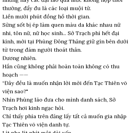
thường, đẩy đu là các loại muội tử.
Liền mười phút đồng hồ thời gian.
Sửng sốt bị ép làm quen màu da khác nhau nữ
nhi, tôn nữ, nữ học sinh... Sở Trạch phí hết đại
kình, mới tại Phùng Đông Thăng giữ gìn bên dưới
từ trong đám người thoát thân.
Đương nhiên.
Hắn cũng không phải hoàn toàn không có thu
hoạch ——
“Đây đều là muốn nhận lời mời đến Tạc Thiên võ
viện sao?"
Nhìn Phùng lão đưa cho mình danh sách, Sở
Trạch hơi kinh ngạc hỏi.
Chỉ thấy phía trên đăng lấy tất cả muốn gia nhập
Tạc Thiên võ viện danh tự.
Lít nha lít nhít một dài xếp.