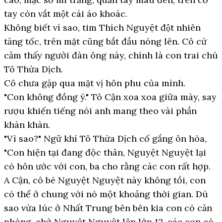
tay còn vắt một cái áo khoác.
Không biết vì sao, tim Thích Nguyệt đột nhiên
tăng tốc, trên mặt cũng bắt đầu nóng lên. Cô cứ
cảm thấy người đàn ông này, chính là con trai chú
Tô Thừa Dịch.
Cô chưa gặp qua mặt vị hôn phu của mình.
"Con không đồng ý." Tô Cận xoa xoa giữa mày, say
rượu khiến tiếng nói anh mang theo vài phần
khàn khàn.
"Vì sao?" Ngữ khí Tô Thừa Dịch cố gắng ôn hòa,
"Con hiện tại đang độc thân, Nguyệt Nguyệt lại
có hôn ước với con, ba cho rằng các con rất hợp.
A Cận, cô bé Nguyệt Nguyệt này không tồi, con
có thể ở chung với nó một khoảng thời gian. Dù
sao vừa lúc ở Nhất Trung bên bên kia con có căn
phòng, chờ Nguyệt Nguyệt lên lớp 12, các con có