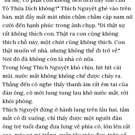
Tô Thừa Dịch không?" Thích Nguyệt ghé vào trên
bàn, mặt đầy mất mát nhìn chằm chằm cặp nam nữ
cười đến hạnh phúc trong ảnh chụp, "Dì thật sự
rất không thích con. Thật ra con cũng không
thích chỗ này, một chút cũng không thích. Con
thật muốn về nhà, nhưng không thể đi trở về."
Nơi đó đã không còn là nhà cô nữa.
Trong lòng Thích Nguyệt khó chịu, hít hít cái
mũi, nước mắt không khống chế được chảy ra.
Thẳng đến cô nghe thấy thanh âm rất êm tai của
đàn ông, cô mới lung tung lau khô nước mắt, rời
khỏi phòng.
Thích Nguyệt đứng ở hành lang trên lầu hai, tầm
mắt cô đi xuống, chỉ thấy được một người đàn
ông trẻ tuổi đang đưa lưng về phía cô, lớn lên rất
cao, mặc sơ mi trắng, quần tây màu đen, trên cổ