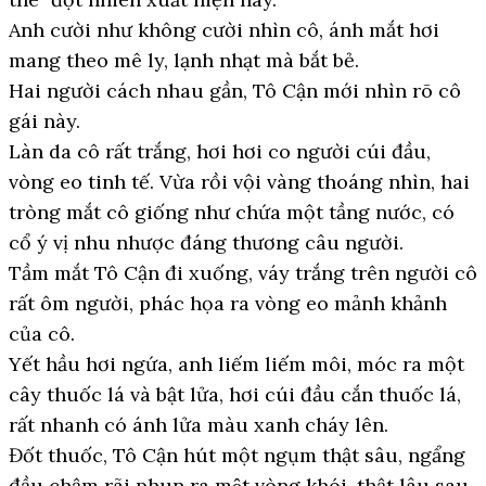
Anh cười như không cười nhìn cô, ánh mắt hơi
mang theo mê ly, lạnh nhạt mà bắt bẻ.
Hai người cách nhau gần, Tô Cận mới nhìn rõ cô
gái này.
Làn da cô rất trắng, hơi hơi co người cúi đầu,
vòng eo tinh tế. Vừa rồi vội vàng thoáng nhìn, hai
tròng mắt cô giống như chứa một tầng nước, có
cổ ý vị nhu nhược đáng thương câu người.
Tầm mắt Tô Cận đi xuống, váy trắng trên người cô
rất ôm người, phác họa ra vòng eo mảnh khảnh
của cô.
Yết hầu hơi ngứa, anh liếm liếm môi, móc ra một
cây thuốc lá và bật lửa, hơi cúi đầu cắn thuốc lá,
rất nhanh có ánh lửa màu xanh cháy lên.
Đốt thuốc, Tô Cận hút một ngụm thật sâu, ngẩng
đầu chậm rãi phun ra một vòng khói, thật lâu sau