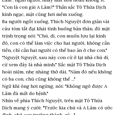
"Con là con gái A Lâm?" Thần sắc Tô Thừa Dịch
kinh ngạc, mặt cũng hơi mềm xuống.
Ba người ngồi xuống, Thích Nguyệt đơn giản vài
câu tóm tắt đại khái tình huống bản thân, đỏ mặt
trịnh trọng nói: "Chú, dì, con muốn lưu lại kinh
đô, con có thể làm việc cho hai người, không cần
tiền, chỉ cần hai người có thể bao ăn ở cho con."
"Nguyệt Nguyệt, sau này con cứ ở lại nhà chú dì,
cứ xem đây là nhà mình." Sắc mặt Tô Thừa Dịch
hoài niệm, nhẹ nhàng thở dài, "Năm đó nếu không
có ba con, chú cũng không thể ..."
Ngữ khí ông hơi ngừng, nói: "Không ngờ được A
Lâm đã mất do bệnh."
Nhìn về phía Thích Nguyệt, trên mặt Tô Thừa
Dịch mang ý cười: "Trước kia chú và A Lâm có ước
định, chờ con trưởng thành, gả ..."