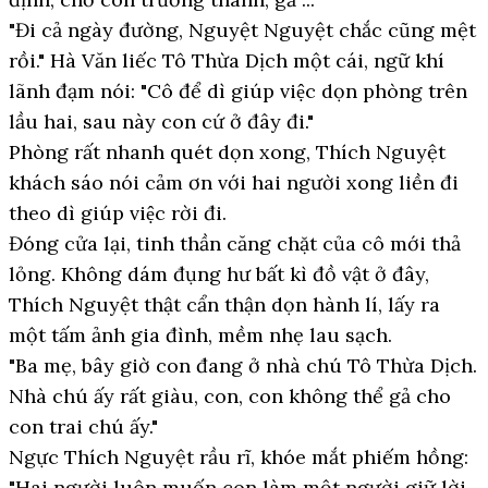
"Đi cả ngày đường, Nguyệt Nguyệt chắc cũng mệt
rồi." Hà Văn liếc Tô Thừa Dịch một cái, ngữ khí
lãnh đạm nói: "Cô để dì giúp việc dọn phòng trên
lầu hai, sau này con cứ ở đây đi."
Phòng rất nhanh quét dọn xong, Thích Nguyệt
khách sáo nói cảm ơn với hai người xong liền đi
theo dì giúp việc rời đi.
Đóng cửa lại, tinh thần căng chặt của cô mới thả
lỏng. Không dám đụng hư bất kì đồ vật ở đây,
Thích Nguyệt thật cẩn thận dọn hành lí, lấy ra
một tấm ảnh gia đình, mềm nhẹ lau sạch.
"Ba mẹ, bây giờ con đang ở nhà chú Tô Thừa Dịch.
Nhà chú ấy rất giàu, con, con không thể gả cho
con trai chú ấy."
Ngực Thích Nguyệt rầu rĩ, khóe mắt phiếm hồng:
"Hai người luôn muốn con làm một người giữ lời