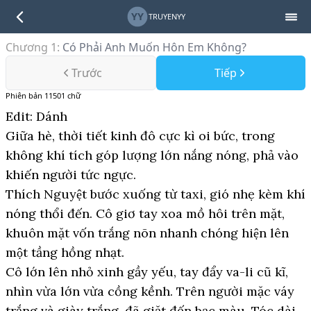
YY
TRUYENYY
Chương 1
:
Có Phải Anh Muốn Hôn Em Không?
Trước
Tiếp
Phiên bản
11501
chữ
Edit: Dánh
Giữa hè, thời tiết kinh đô cực kì oi bức, trong
không khí tích góp lượng lớn nắng nóng, phả vào
khiến người tức ngực.
Thích Nguyệt bước xuống từ taxi, gió nhẹ kèm khí
nóng thổi đến. Cô giơ tay xoa mồ hôi trên mặt,
khuôn mặt vốn trắng nõn nhanh chóng hiện lên
một tầng hồng nhạt.
Cô lớn lên nhỏ xinh gầy yếu, tay đẩy va-li cũ kĩ,
nhìn vừa lớn vừa cồng kềnh. Trên người mặc váy
trắng và giày trắng, đã giặt đến bạc màu. Tóc dài