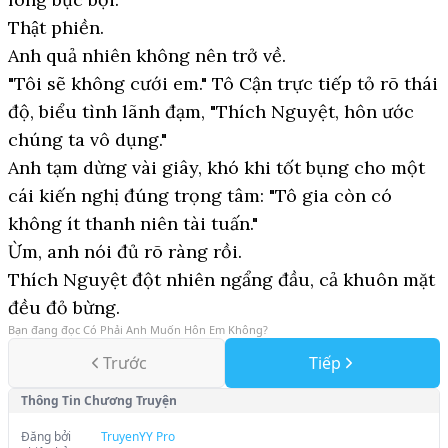
Thật phiền.
Anh quả nhiên không nên trở về.
"Tôi sẽ không cưới em." Tô Cận trực tiếp tỏ rõ thái
độ, biểu tình lãnh đạm, "Thích Nguyệt, hôn ước
chúng ta vô dụng."
Anh tạm dừng vài giây, khó khi tốt bụng cho một
cái kiến nghị đúng trọng tâm: "Tô gia còn có
không ít thanh niên tài tuấn."
Ừm, anh nói đủ rõ ràng rồi.
Thích Nguyệt đột nhiên ngẩng đầu, cả khuôn mặt
đều đỏ bừng.
Bạn đang đọc
Có Phải Anh Muốn Hôn Em Không?
Trước
Tiếp
Thông Tin Chương Truyện
Đăng bởi
TruyenYY Pro