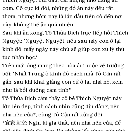
cơm. Cô cực kì đói, những đồ ăn này đều rất
thơm, nhưng hôm nay là lần đầu tiên cô đến nơi
này, không thể ăn quá nhiều.
Sau khi ăn xong, Tô Thừa Dịch trực tiếp hỏi Thích
Nguyệt: "Nguyệt Nguyệt, nếu sau này con ở lại
kinh đô, mấy ngày này chú sẽ giúp con xử lý thủ
tục nhập học."
Trên mặt ông mang theo hòa ái thuộc về trưởng
bối: "Nhất Trung ở kinh đô cách nhà Tô Cận rất
gần, sau khi khai giảng con cứ ở lại nhà nó, xem
như là bồi dưỡng cảm tình."
Tô Thừa Dịch cảm thấy cô bé Thích Nguyệt này
lớn lên đẹp, tính cách nhìn cũng dịu dàng, nên
nhà nên cửa*, cùng Tô Cận rất xứng đôi.
*宜家宜室: Nghi kì gia thất, nên nhà nên cửa, để
chỉ việc định đôi bạn. Vợ chồng lấy nhau cửa nhà