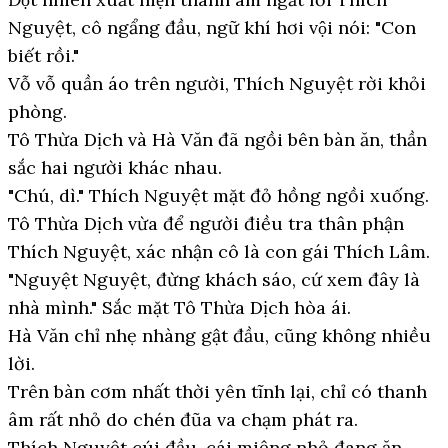
Nguyệt, cô ngẩng đầu, ngữ khí hơi vội nói: "Con
biết rồi."
Vỗ vỗ quần áo trên người, Thích Nguyệt rời khỏi
phòng.
Tô Thừa Dịch và Hà Văn đã ngồi bên bàn ăn, thần
sắc hai người khác nhau.
"Chú, dì." Thích Nguyệt mặt đỏ hồng ngồi xuống.
Tô Thừa Dịch vừa để người điều tra thân phận
Thích Nguyệt, xác nhận cô là con gái Thích Lâm.
"Nguyệt Nguyệt, đừng khách sáo, cứ xem đây là
nhà mình." Sắc mặt Tô Thừa Dịch hòa ái.
Hà Văn chỉ nhẹ nhàng gật đầu, cũng không nhiều
lời.
Trên bàn cơm nhất thời yên tĩnh lại, chỉ có thanh
âm rất nhỏ do chén đũa va chạm phát ra.
Thích Nguyệt cúi đầu, cái miệng nhỏ đang ăn