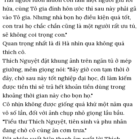
hứa, cùng Tô gia đính hôn ước thì sau này phải gả
vào Tô gia. Nhưng nhà bọn họ điều kiện quá tốt,
con trai họ chắc chắn cũng là một người rất ưu tú,
sẽ không coi trọng con."
Quan trọng nhất là dì Hà nhìn qua không quá
thích cô.
Thích Nguyệt đặt khung ảnh trên ngăn tủ ở mép
giường, mềm giọng nói: "Bây giờ con tạm thời ở
đây, chờ sau này tốt nghiệp đại học, đi làm kiếm
được tiền thì sẽ trả hết khoản tiền dùng trong
khoảng thời gian này cho bọn họ."
Cô nhịn không được giống quá khứ một năm qua
vô số lần, đối với ảnh chụp nhỏ giọng lầu bầu.
"Tiểu thư Thích Nguyệt, tiên sinh và phu nhân
đang chờ cô cùng ăn cơm trưa."
Đột nhiên xuất hiện thanh âm ngắt lời Thích