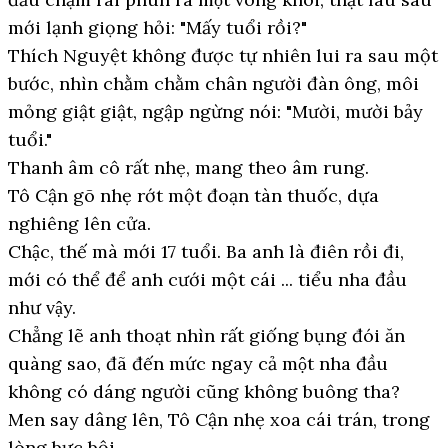
mới lạnh giọng hỏi: "Mấy tuổi rồi?"
Thích Nguyệt không được tự nhiên lui ra sau một
bước, nhìn chằm chằm chân người đàn ông, môi
mỏng giật giật, ngập ngừng nói: "Mười, mười bảy
tuổi."
Thanh âm cô rất nhẹ, mang theo âm rung.
Tô Cận gõ nhẹ rớt một đoạn tàn thuốc, dựa
nghiêng lên cửa.
Chậc, thế mà mới 17 tuổi. Ba anh là điên rồi đi,
mới có thể để anh cưới một cái ... tiểu nha đầu
như vậy.
Chẳng lẽ anh thoạt nhìn rất giống bụng đói ăn
quàng sao, đã đến mức ngay cả một nha đầu
không có dáng người cũng không buông tha?
Men say dâng lên, Tô Cận nhẹ xoa cái trán, trong
lòng bực bội.