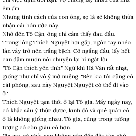
êm ấm.
Nhưng tính cách của con ông, sợ là sẽ không thừa
nhận cái hôn ước này.
Nhớ đến Tô Cận, ông chỉ cảm thấy đau đầu.
Trong lòng Thích Nguyệt hơi gấp, ngón tay nhéo
làn váy trở nên trắng bệch. Cô ngẩng đầu, lấy hết
can đảm muốn nói chuyện lại bị ngắt lời.
"Tô Cận thích yên tĩnh," Ngữ khí Hà Văn rất nhạt,
giống như chỉ vô ý mở miệng, "Bên kia tôi cũng có
cái phòng, sau này Nguyệt Nguyệt có thể đi vào
ở."
Thích Nguyệt tạm thời ở lại Tô gia. Mấy ngày nay,
cô khắc sâu ý thức được, kinh đô và quê quán cô
ở là không giống nhau. Tô gia, cũng trong tưởng
tượng cô còn giàu có hơn.
"Ba mẹ, có phải con không nên đến đây tìm chú