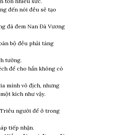
n tốn nhiều sức.
ng đến nói đều sẽ tạo
cũng đã đem Nan Đà Vương
oàn bộ đều phải táng
ch tường.
lệch để cho hắn không có
gia mình vô địch, nhưng
 một kích như vậy.
 Triều người để ở trong
áp tiếp nhận.