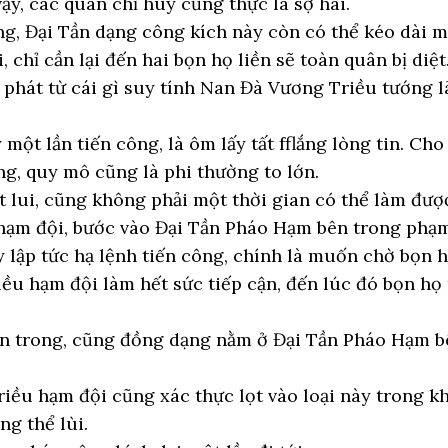
ậy, các quan chỉ huy cũng thực là sợ hãi.
g, Đại Tần dạng công kích này còn có thể kéo dài m
 chỉ cần lại đến hai bọn họ liền sẽ toàn quân bị diệt
t phát từ cái gì suy tính Nan Đà Vương Triều tướng l
một lần tiến công, là ôm lấy tất fflắng lòng tin. C
ng, quy mô cũng là phi thường to lớn.
lui, cũng không phải một thời gian có thể làm đượọ
ạm đội, bước vào Đại Tần Pháo Hạm bên trong phạm
 lập tức hạ lệnh tiến công, chính là muốn chờ bọn hắ
u hạm đội làm hết sức tiếp cận, đến lúc đó bọn họ
ên trong, cũng đồng dạng nằm ở Đại Tần Pháo Hạm b
ều hạm đội cũng xác thực lọt vào loại này trong kh
ng thể lùi.