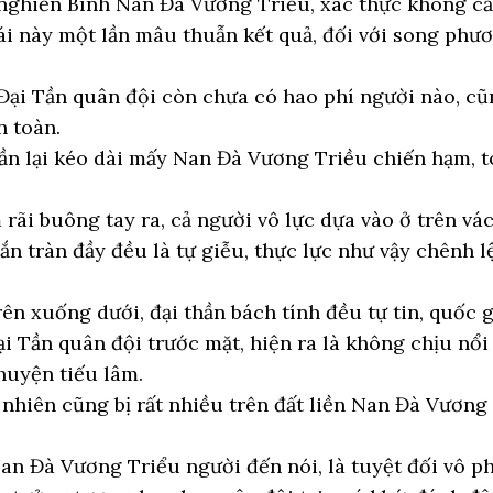
, nghiền Bình Nan Đà Vương Triều, xác thực không cầ
ái này một lần mâu thuẫn kết quả, đối với song phươ
Đại Tần quân đội còn chưa có hao phí người nào, 
n toàn.
ần lại kéo dài mấy Nan Đà Vương Triều chiến hạm, t
ãi buông tay ra, cả người vô lực dựa vào ở trên vá
ắn tràn đầy đều là tự giễu, thực lực như vậy chênh 
ên xuống dưới, đại thần bách tính đều tự tin, quốc 
ại Tần quân đội trước mặt, hiện ra là không chịu nổi
huyện tiếu lâm.
ự nhiên cũng bị rất nhiều trên đất liền Nan Đà Vương
Nan Đà Vương Triểu người đến nói, là tuyệt đối vô ph