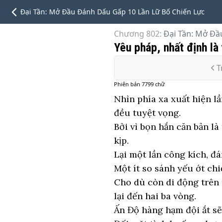
Đại Tần: Mở Đầu Đánh Dấu Gấp 10 Lần Lữ Bố Chiến Lực
Chương 802
:
Đại Tần: Mở Đầ
Yêu pháp, nhất định là
T
Phiên bản
7799
chữ
Nhìn phía xa xuất hiện l
đều tuyệt vọng.
Bởi vì bọn hắn căn bản l
kịp.
Lại một lần công kích, đ
Một ít so sánh yếu ớt ch
Cho dù còn di động trên 
lại đến hai ba vòng.
Ấn Độ hàng hạm đội ắt sẽ 