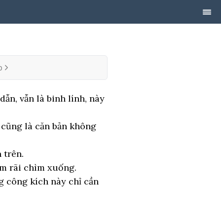
p
ẫn, vẫn là binh lính, này
 cũng là căn bản không
 trên.
ậm rãi chìm xuống.
g công kích này chỉ cần