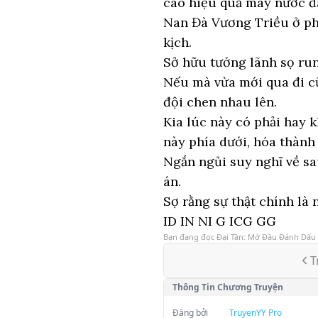
cao hiệu quả máy nước 
Nan Đà Vương Triều ở ph
kịch.
Sở hữu tướng lãnh sọ run
Nếu mà vừa mới qua đi c
đội chen nhau lên.
Kia lúc này có phải hay
này phía dưới, hóa thành 
Ngắn ngủi suy nghĩ về sa
án.
Sợ rằng sự thật chính là 
ID IN NI G ICG GG
Bạn đang đọc
Đại Tần: Mở Đầu Đánh Dấu G
T
Thông Tin Chương Truyện
Đăng bởi
TruyenYY Pro