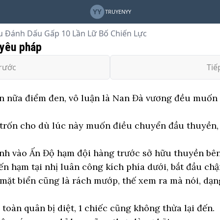
YY
TRUYENYY
u Đánh Dấu Gấp 10 Lần Lữ Bố Chiến Lực
 yêu pháp
rước
Tiế
ần nữa điểm đen, vô luận là Nan Đà vương đều muốn d
à trốn cho dù lúc này muốn điều chuyển đầu thuyền,
ánh vào Ấn Độ hạm đội hàng trước sở hữu thuyền bên
iến hạm tại nhị luân công kích phía dưới, bắt đầu ch
mặt biển cũng là rách mướp, thế xem ra mà nói, dạn
toàn quân bị diệt, 1 chiếc cũng không thừa lại đến.