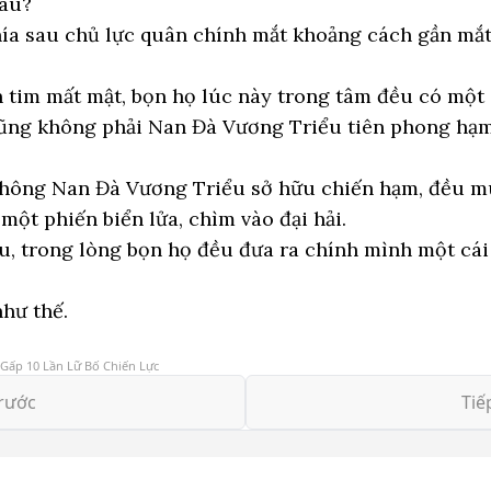
đâu?
ía sau chủ lực quân chính mắt khoảng cách gần mắ
 tim mất mật, bọn họ lúc này trong tâm đều có một 
ũng không phải Nan Đà Vương Triểu tiên phong hạm
 không Nan Đà Vương Triểu sở hữu chiến hạm, đều m
một phiến biển lửa, chìm vào đại hải.
u, trong lòng bọn họ đều đưa ra chính mình một cá
như thế.
ấp 10 Lần Lữ Bố Chiến Lực
rước
Tiế