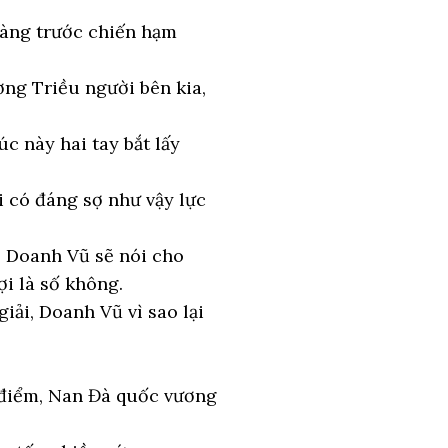
hàng trước chiến hạm
ơng Triều người bên kia,
c này hai tay bắt lấy
i có đáng sợ như vậy lực
, Doanh Vũ sẽ nói cho
i là số không.
iải, Doanh Vũ vì sao lại
 điểm, Nan Đà quốc vương