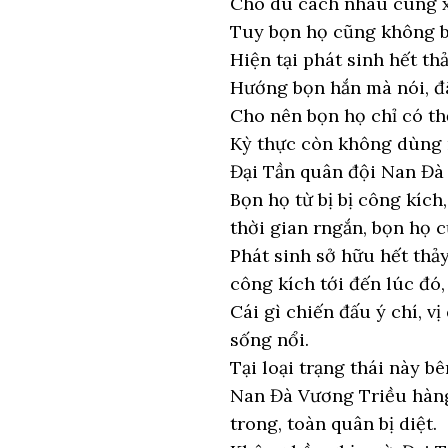
Cho dù cách nhau cùng xa
Tuy bọn họ cũng không bi
Hiện tại phát sinh hết t
Hướng bọn hắn mà nói, đâ
Cho nên bọn họ chỉ có th
Kỳ thực còn không dùng n
Đại Tần quân đội Nan Đà
Bọn họ từ bị bị công kíc
thời gian rngắn, bọn họ c
Phát sinh sở hữu hết thả
công kích tới đến lúc đó,
Cái gì chiến đấu ý chí, v
sống nổi.
Tại loại trạng thái này b
Nan Đà Vương Triều hàng
trong, toàn quân bị diệt.