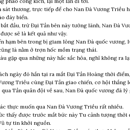
g pháo công kích, lại một lần đi tới.
h sát thương, trực tiếp để cho Nan Đà Vương Triều 
o đáy biển.
 bắt đầu, trừ Đại Tần bên này tướng lãnh, Nan Đà Vư
được sẽ là kết quả như vậy.
ến hạm bên trong bị giam lỏng Nan Đà quốc vương, lú
cũng là nằm ở trợn hốc mồm trạng thái.
àu gặp qua những này hắc sắc hỏa, nghĩ không ra lạ
trách ngày đó hắn tại ra mắt Đại Tần Hoàng thời điểm
ương Triều cùng Đại Tần giao chiến, cơ hội thắng lợ
 qua Tần quân đội về sau, Nan Đà quốc vương đã lý g
 xác thực muốn qua Nan Đà Vương Triều rất nhiều.
c thấy được trước mắt bức này Tu cảnh tượng thời
Vũ tự tin khởi nguồn.