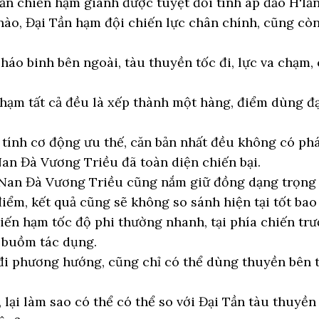
ần chiến hạm giành được tuyệt đối tính áp đảo H'lắn
ào, Đại Tần hạm đội chiến lực chân chính, cũng cò
pháo binh bên ngoài, tàu thuyền tốc đi, lực va chạm,
hạm tất cả đều là xếp thành một hàng, điểm dùng đ
tính cơ động ưu thế, căn bản nhất đều không có ph
Nan Đà Vương Triều đã toàn diện chiến bại.
 Nan Đà Vương Triều cũng nắm giữ đồng dạng trọng
iểm, kết quả cũng sẽ không so sánh hiện tại tốt bao
hiến hạm tốc độ phi thường nhanh, tại phía chiến tr
 buồm tác dụng.
 đi phương hướng, cũng chỉ có thể dùng thuyền bên
 lại làm sao có thể có thể so với Đại Tần tàu thuyề