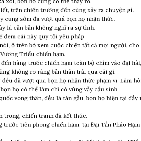
 xôi, bọn họ cũng có thể thấy rõ.
ết, trên chiến trường đến cùng xảy ra chuyện gì.
hảy cũng sớm đã vượt quá bọn họ nhận thức.
y là căn bản không nghĩ ra sự tình.
ể đem cái này quy tội yêu pháp.
ói, ở trên bờ xem cuộc chiến tất cả mọi người, cho 
 Vương Triểu chiến hạm.
h, đến hàng trước chiến hạm toàn bộ chìm vào đại hải
ũng không rõ ràng bản thân trải qua cái gì.
y đều đã vượt qua bọn họ nhận thức phạm vi. Làm h
 bọn họ có thể làm chỉ có vùng vẫy cầu sinh.
ị quốc vong thân, đều là tán gẫu, bọn họ hiện tại đầy
ên trong, chiến tranh đã kết thúc.
 trước tiên phong chiến hạm, tại Đại Tần Pháo Hạm