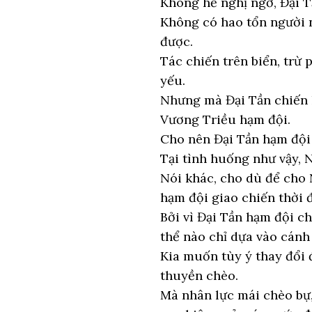
Không hề nghị ngờ, Đại T
Không có hao tổn người n
được.
Tác chiến trên biển, trừ 
yếu.
Nhưng mà Đại Tần chiến 
Vương Triều hạm đội.
Cho nên Đại Tần hạm đội 
Tại tình huống như vậy, 
Nói khác, cho dù để cho
hạm đội giao chiến thời đ
Bởi vì Đại Tần hạm đội c
thể nào chỉ dựa vào cánh
Kia muốn tùy ý thay đổi
thuyền chèo.
Mà nhân lực mái chèo bự,