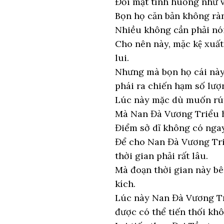
Đối mặt tình huống như v
Bọn họ căn bản không ràn
Nhiều không cần phải nói,
Cho nên này, mặc kệ xuấ
lui.
Nhưng mà bọn họ cái này 
phái ra chiến hạm số lượ
Lúc này mặc dù muốn rút 
Mà Nan Đà Vương Triểu h
Điểm sở dĩ không có ngay
Để cho Nan Đà Vương Triề
thời gian phải rất lâu.
Mà đoạn thời gian này b
kích.
Lúc này Nan Đà Vương Tri
được có thể tiến thối khô