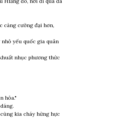
u H1ắng đó, nơi đi qua đã
c càng cường đại hơn,
ng nhỏ yếu quốc gia quân
g khuất nhục phương thức
n hỏa."
 dáng.
 cùng kia cháy hừng hực