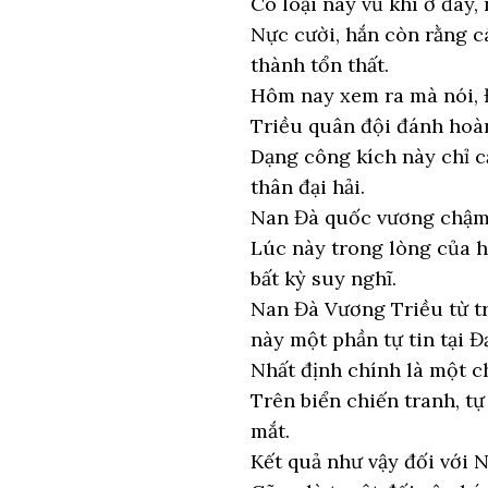
Có loại này vũ khí ở đây
Nực cười, hắn còn rằng c
thành tổn thất.
Hôm nay xem ra mà nói, 
Triều quân đội đánh hoà
Dạng công kích này chỉ c
thân đại hải.
Nan Đà quốc vương chậm r
Lúc này trong lòng của h
bất kỳ suy nghĩ.
Nan Đà Vương Triều từ tr
này một phần tự tin tại Đ
Nhất định chính là một c
Trên biển chiến tranh, t
mắt.
Kết quả như vậy đối với 