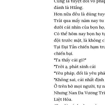
Cũng là tuyệt đối vô phá
đánh là H1ắng.
Hơn nữa đều là dùng tuyệ
Trải qua mấy năm nay tu
dưới cái nhìn của bọn họ,
Có thể hôm nay bọn họ tự
đội trước mặt, là không c
Tại Đại Tần chiến hạm tr
chiến bại.
"Ta thấy cái gì?"
"Trời ạ, phát sinh cái
"Yêu pháp, đối là yêu phá
"Không sai, cái nhất định
Ở trên bờ mọi người, tự 
Nhưng Nan Đa Vương Triề
Liệt Hỏa.