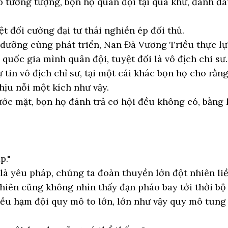
p tưởng tượng, bọn họ quân đội tại quá khứ, đánh đâ
t đối cường đại tư thái nghiền ép đối thủ.
 dưỡng cùng phát triển, Nan Đà Vương Triều thực lự
 quốc gia mình quân đội, tuyệt đối là vô địch chi sư.
 tin vô địch chỉ sư, tại một cái khác bọn họ cho rằ
hịu nỗi một kích như vậy.
ước mặt, bọn họ đánh trả cơ hội đều không có, bằn
p."
 là yêu pháp, chúng ta đoàn thuyền lớn đột nhiên liề
nhiên cũng không nhìn thấy đạn pháo bay tới thời bộ
u hạm đội quy mô to lớn, lớn như vậy quy mô tung