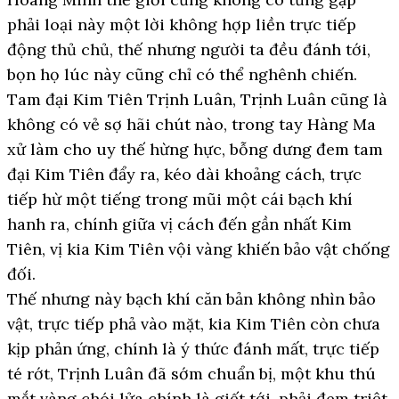
phải loại này một lời không hợp liền trực tiếp
động thủ chủ, thế nhưng người ta đều đánh tới,
bọn họ lúc này cũng chỉ có thể nghênh chiến.
Tam đại Kim Tiên Trịnh Luân, Trịnh Luân cũng là
không có vẻ sợ hãi chút nào, trong tay Hàng Ma
xử làm cho uy thế hừng hực, bỗng dưng đem tam
đại Kim Tiên đẩy ra, kéo dài khoảng cách, trực
tiếp hừ một tiếng trong mũi một cái bạch khí
hanh ra, chính giữa vị cách đến gần nhất Kim
Tiên, vị kia Kim Tiên vội vàng khiến bảo vật chống
đối.
Thế nhưng này bạch khí căn bản không nhìn bảo
vật, trực tiếp phả vào mặt, kia Kim Tiên còn chưa
kịp phản ứng, chính là ý thức đánh mất, trực tiếp
té rớt, Trịnh Luân đã sớm chuẩn bị, một khu thú
mắt vàng chói lửa chính là giết tới, phải đem triệt