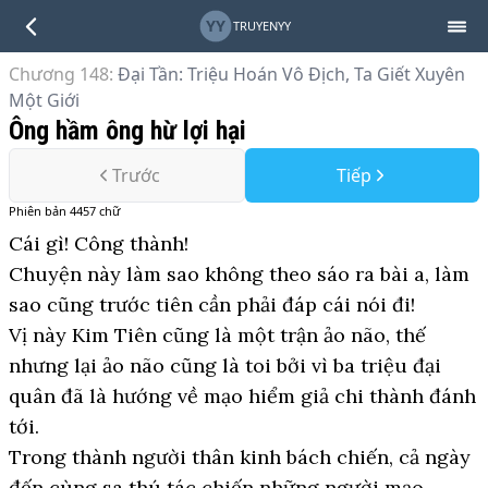
YY
TRUYENYY
Chương 148
:
Đại Tần: Triệu Hoán Vô Địch, Ta Giết Xuyên
Một Giới
Ông hầm ông hừ lợi hại
Trước
Tiếp
Phiên bản
4457
chữ
Cái gì! Công thành!
Chuyện này làm sao không theo sáo ra bài a, làm
sao cũng trước tiên cần phải đáp cái nói đi!
Vị này Kim Tiên cũng là một trận ảo não, thế
nhưng lại ảo não cũng là toi bởi vì ba triệu đại
quân đã là hướng về mạo hiểm giả chi thành đánh
tới.
Trong thành người thân kinh bách chiến, cả ngày
đến cùng sa thú tác chiến những người mạo