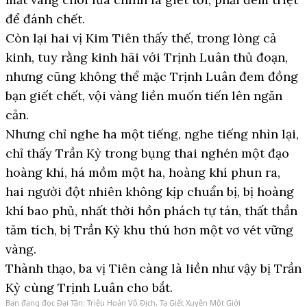
để đánh chết.
Còn lại hai vị Kim Tiên thấy thế, trong lòng cả
kinh, tuy rằng kinh hãi với Trịnh Luân thủ đoạn,
nhưng cũng không thể mặc Trịnh Luân đem đồng
bạn giết chết, vội vàng liền muốn tiến lên ngăn
cản.
Nhưng chỉ nghe ha một tiếng, nghe tiếng nhìn lại,
chỉ thấy Trần Kỳ trong bụng thai nghén một đạo
hoàng khí, há mồm một ha, hoàng khí phun ra,
hai người đột nhiên không kịp chuẩn bị, bị hoàng
khí bao phủ, nhất thời hồn phách tự tán, thất thần
tăm tích, bị Trần Kỳ khu thú hơn một vơ vét vững
vàng.
Thành thạo, ba vị Tiên càng là liền như vậy bị Trần
Kỳ cùng Trịnh Luân cho bắt.
Bạn đang đọc
Đại Tần: Triệu Hoán Vô Địch, Ta Giết Xuyên Một Giới