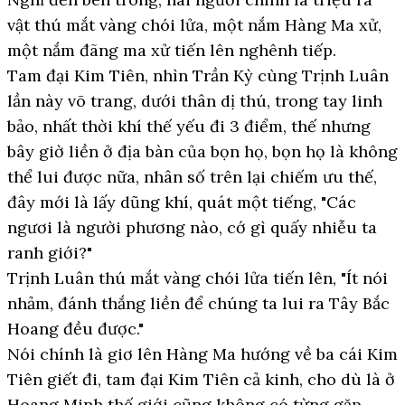
vật thú mắt vàng chói lửa, một nắm Hàng Ma xử,
một nắm đãng ma xử tiến lên nghênh tiếp.
Tam đại Kim Tiên, nhìn Trần Kỳ cùng Trịnh Luân
lần này võ trang, dưới thân dị thú, trong tay linh
bảo, nhất thời khí thế yếu đi 3 điểm, thế nhưng
bây giờ liền ở địa bàn của bọn họ, bọn họ là không
thể lui được nữa, nhân số trên lại chiếm ưu thế,
đây mới là lấy dũng khí, quát một tiếng, "Các
ngươi là người phương nào, cớ gì quấy nhiễu ta
ranh giới?"
Trịnh Luân thú mắt vàng chói lửa tiến lên, "Ít nói
nhảm, đánh thắng liền để chúng ta lui ra Tây Bắc
Hoang đều được."
Nói chính là giơ lên Hàng Ma hướng về ba cái Kim
Tiên giết đi, tam đại Kim Tiên cả kinh, cho dù là ở
Hoang Minh thế giới cũng không có từng gặp