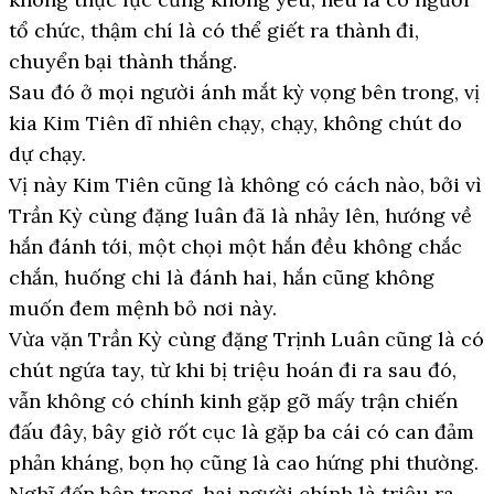
tổ chức, thậm chí là có thể giết ra thành đi,
chuyển bại thành thắng.
Sau đó ở mọi người ánh mắt kỳ vọng bên trong, vị
kia Kim Tiên dĩ nhiên chạy, chạy, không chút do
dự chạy.
Vị này Kim Tiên cũng là không có cách nào, bởi vì
Trần Kỳ cùng đặng luân đã là nhảy lên, hướng về
hắn đánh tới, một chọi một hắn đều không chắc
chắn, huống chi là đánh hai, hắn cũng không
muốn đem mệnh bỏ nơi này.
Vừa vặn Trần Kỳ cùng đặng Trịnh Luân cũng là có
chút ngứa tay, từ khi bị triệu hoán đi ra sau đó,
vẫn không có chính kinh gặp gỡ mấy trận chiến
đấu đây, bây giờ rốt cục là gặp ba cái có can đảm
phản kháng, bọn họ cũng là cao hứng phi thường.
Nghĩ đến bên trong, hai người chính là triệu ra