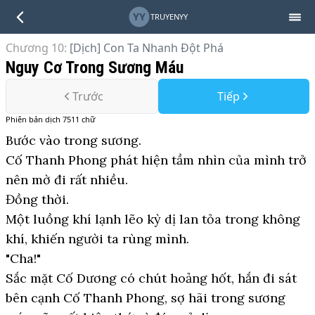
YY
TRUYENYY
Chương 10
:
[Dịch] Con Ta Nhanh Đột Phá
Nguy Cơ Trong Sương Máu
Trước
Tiếp
Phiên bản
dịch
7511
chữ
Bước vào trong sương.
Cố Thanh Phong phát hiện tầm nhìn của mình trở
nên mờ đi rất nhiều.
Đồng thời.
Một luồng khí lạnh lẽo kỳ dị lan tỏa trong không
khí, khiến người ta rùng mình.
"Cha!"
Sắc mặt Cố Dương có chút hoảng hốt, hắn đi sát
bên cạnh Cố Thanh Phong, sợ hãi trong sương