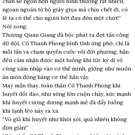
chắn sẽ ngon hơn người bình thường rất nhiều,
ngoan ngoãn từ bỏ giãy giụa mà chịu chết đi, có
lẽ ta có thể cho ngươi bớt đau đớn một chút!”
Nói xong.
Thượng Quan Giang đã bộc phát ra đợt tấn công
dữ dội, Cố Thanh Phong bình tĩnh ứng phó, chỉ là
mỗi lần va chạm quyền cước với đối phương, hắn
đều cảm nhận được một luồng khí tức kỳ dị vô
cùng xâm nhập vào cơ thể mình, giống như muốn
ăn mòn đóng băng cơ thể hắn vậy.
May mắn thay, toàn thân Cố Thanh Phong khí
huyết dồi dào, như sông lớn cuộn chảy, sức mạnh
khí huyết cương dương mạnh mẽ đã đẩy luồng
khí lạnh lẽo này ra xa.
“Võ giả khí huyết như khói sói, quả nhiên không
đơn giản!”