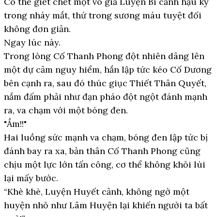
Có thể giết chết một võ giả Luyện Bì cảnh hậu kỳ
trong nháy mắt, thứ trong sương máu tuyệt đối
không đơn giản.
Ngay lúc này.
Trong lòng Cố Thanh Phong đột nhiên dâng lên
một dự cảm nguy hiểm, hắn lập tức kéo Cố Dương
bên cạnh ra, sau đó thúc giục Thiết Thân Quyết,
nắm đấm phải như đạn pháo đột ngột đánh mạnh
ra, va chạm với một bóng đen.
"Ầm!!"
Hai luồng sức mạnh va chạm, bóng đen lập tức bị
đánh bay ra xa, bản thân Cố Thanh Phong cũng
chịu một lực lớn tấn công, cơ thể không khỏi lùi
lại mấy bước.
“Khè khè, Luyện Huyết cảnh, không ngờ một
huyện nhỏ như Lâm Huyện lại khiến người ta bất