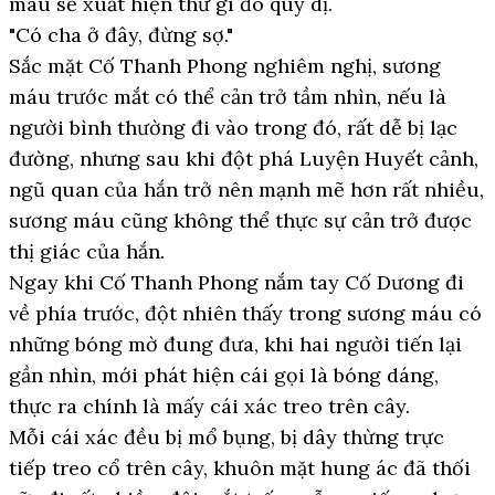
máu sẽ xuất hiện thứ gì đó quỷ dị.
"Có cha ở đây, đừng sợ."
Sắc mặt Cố Thanh Phong nghiêm nghị, sương
máu trước mắt có thể cản trở tầm nhìn, nếu là
người bình thường đi vào trong đó, rất dễ bị lạc
đường, nhưng sau khi đột phá Luyện Huyết cảnh,
ngũ quan của hắn trở nên mạnh mẽ hơn rất nhiều,
sương máu cũng không thể thực sự cản trở được
thị giác của hắn.
Ngay khi Cố Thanh Phong nắm tay Cố Dương đi
về phía trước, đột nhiên thấy trong sương máu có
những bóng mờ đung đưa, khi hai người tiến lại
gần nhìn, mới phát hiện cái gọi là bóng dáng,
thực ra chính là mấy cái xác treo trên cây.
Mỗi cái xác đều bị mổ bụng, bị dây thừng trực
tiếp treo cổ trên cây, khuôn mặt hung ác đã thối