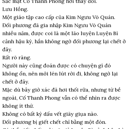
Sắc mặt Cố Thanh Phong hơi thay đổi.
Lưu Hồng.
Một giáo tập cao cấp của Kim Ngưu Võ Quán.
Đối phương đã gia nhập Kim Ngưu Võ Quán
nhiều năm, được coi là một lão luyện Luyện Bì
cảnh hậu kỳ, hắn không ngờ đối phương lại chết ở
đây.
Rất rõ ràng.
Người này cũng đoán được có chuyện gì đó
không ổn, nên mới lén lút rời đi, không ngờ lại
chết ở đây.
Mặc dù bây giờ xác đã hơi thối rữa, nhưng từ bề
ngoài, Cố Thanh Phong vẫn có thể nhìn ra được
không ít thứ.
Không có bất kỳ dấu vết giãy giụa nào.
Đối phương bị giết chết chỉ bằng một đòn.