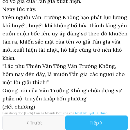
có võ giả của Tần gia xuất hiện.
Ngay lúc này.
Trên người Vân Trường Không bạo phát lực lượng
khí huyết, huyết khí khủng bố hóa thành lãng yên
cuồn cuộn bốc lên, uy áp đáng sợ theo đó khuếch
tán ra, khiến sắc mặt của tên võ giả Tần gia vừa
mới xuất hiện tái nhợt, hô hấp cũng trở nên khó
khăn.
“Lão phu Thiên Vân Tông Vân Trường Không,
hôm nay đến đây, là muốn Tần gia các ngươi cho
một lời giải thích!”
Giọng nói của Vân Trường Không chứa đựng sự
phẫn nộ, truyền khắp bốn phương.
(Hết chương)
Bạn đang đọc
[Dịch] Con Ta Nhanh Đột Phá
của
Nhật Nguyệt Tề Thiên
Trước
Tiếp