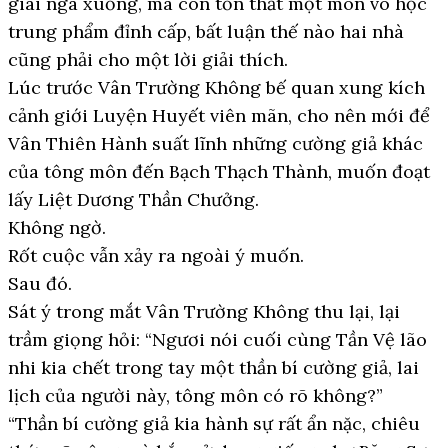
giai ngã xuống, mà còn tổn thất một môn võ học
trung phẩm đỉnh cấp, bất luận thế nào hai nhà
cũng phải cho một lời giải thích.
Lúc trước Vân Trường Không bế quan xung kích
cảnh giới Luyện Huyết viên mãn, cho nên mới để
Vân Thiên Hành suất lĩnh những cường giả khác
của tông môn đến Bạch Thạch Thành, muốn đoạt
lấy Liệt Dương Thần Chưởng.
Không ngờ.
Rốt cuộc vẫn xảy ra ngoài ý muốn.
Sau đó.
Sát ý trong mắt Vân Trường Không thu lại, lại
trầm giọng hỏi: “Ngươi nói cuối cùng Tần Vệ lão
nhi kia chết trong tay một thần bí cường giả, lai
lịch của người này, tông môn có rõ không?”
“Thần bí cường giả kia hành sự rất ẩn nặc, chiêu