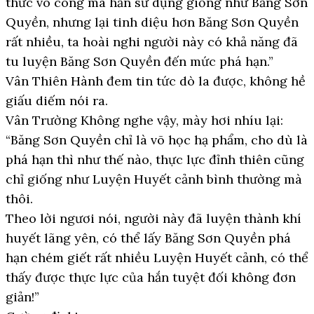
thức võ công mà hắn sử dụng giống như Băng Sơn
Quyền, nhưng lại tinh diệu hơn Băng Sơn Quyền
rất nhiều, ta hoài nghi người này có khả năng đã
tu luyện Băng Sơn Quyền đến mức phá hạn.”
Vân Thiên Hành đem tin tức dò la được, không hề
giấu diếm nói ra.
Vân Trường Không nghe vậy, mày hơi nhíu lại:
“Băng Sơn Quyền chỉ là võ học hạ phẩm, cho dù là
phá hạn thì như thế nào, thực lực đỉnh thiên cũng
chỉ giống như Luyện Huyết cảnh bình thường mà
thôi.
Theo lời ngươi nói, người này đã luyện thành khí
huyết lãng yên, có thể lấy Băng Sơn Quyền phá
hạn chém giết rất nhiều Luyện Huyết cảnh, có thể
thấy được thực lực của hắn tuyệt đối không đơn
giản!”