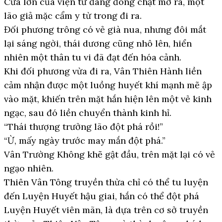
Cửa lớn của viện tử đang đóng chặt mở ra, một
lão giả mặc cẩm y từ trong đi ra.
Đối phương trông có vẻ già nua, nhưng đôi mắt
lại sáng ngời, thái dương cũng nhô lên, hiển
nhiên một thân tu vi đã đạt đến hóa cảnh.
Khi đối phương vừa đi ra, Vân Thiên Hành liền
cảm nhận được một luồng huyết khí mạnh mẽ ập
vào mặt, khiến trên mặt hắn hiện lên một vẻ kinh
ngạc, sau đó liền chuyển thành kinh hỉ.
“Thái thượng trưởng lão đột phá rồi!”
“Ừ, mấy ngày trước may mắn đột phá.”
Vân Trường Không khẽ gật đầu, trên mặt lại có vẻ
ngạo nhiên.
Thiên Vân Tông truyền thừa chỉ có thể tu luyện
đến Luyện Huyết hậu giai, hắn có thể đột phá
Luyện Huyết viên mãn, là dựa trên cơ sở truyền