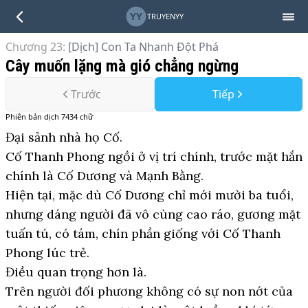
YY
TRUYENYY
Chương 23
:
[Dịch] Con Ta Nhanh Đột Phá
Cây muốn lặng mà gió chẳng ngừng
Trước
Tiếp
Phiên bản
dịch
7434
chữ
Đại sảnh nhà họ Cố.
Cố Thanh Phong ngồi ở vị trí chính, trước mặt hắn
chính là Cố Dương và Mạnh Bằng.
Hiện tại, mặc dù Cố Dương chỉ mới mười ba tuổi,
nhưng dáng người đã vô cùng cao ráo, gương mặt
tuấn tú, có tám, chín phần giống với Cố Thanh
Phong lúc trẻ.
Điều quan trọng hơn là.
Trên người đối phương không có sự non nớt của