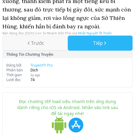
xuống, thanh kiếm phát ra một tiếng kêu bi
thương, sau đó trực tiếp bị gãy đôi, sức mạnh còn
lại không giảm, rơi vào lồng ngực của Sở Thiên
Hùng, khiến hắn bị đánh bay ra ngoài.
Bạn đang đọc
[Dịch] Con Ta Nhanh Đột Phá
của
Nhật Nguyệt Tề Thiên
Trước
Tiếp
Thông Tin Chương Truyện
Đăng bởi
TruyenYY Pro
Phiên bản
Dịch
Thời gian
2y ago
Lượt đọc
74
Đọc chương VIP load siêu nhanh trên ứng dụng
dành riêng cho iOS và Android. Nhấn vào link sau
để tải ngay nhé!