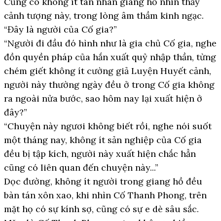
Cũng có không ít tán nhân giang hồ nhìn thấy
cảnh tượng này, trong lòng âm thầm kinh ngạc.
“Đây là người của Cố gia?”
“Người đi đầu đó hình như là gia chủ Cố gia, nghe
đồn quyền pháp của hắn xuất quỷ nhập thần, từng
chém giết không ít cường giả Luyện Huyết cảnh,
người này thường ngày đều ở trong Cố gia không
ra ngoài nửa bước, sao hôm nay lại xuất hiện ở
đây?”
“Chuyện này ngươi không biết rồi, nghe nói suốt
một tháng nay, không ít sản nghiệp của Cố gia
đều bị tập kích, người này xuất hiện chắc hẳn
cũng có liên quan đến chuyện này...”
Dọc đường, không ít người trong giang hồ đều
bàn tán xôn xao, khi nhìn Cố Thanh Phong, trên
mặt họ có sự kính sợ, cũng có sự e dè sâu sắc.