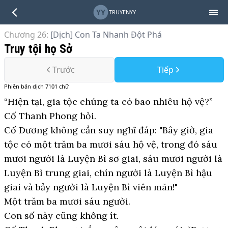
YY
TRUYENYY
Chương 26
:
[Dịch] Con Ta Nhanh Đột Phá
Truy tội họ Sở
Trước
Tiếp
Phiên bản
dịch
7101
chữ
“Hiện tại, gia tộc chúng ta có bao nhiêu hộ vệ?”
Cố Thanh Phong hỏi.
Cố Dương không cần suy nghĩ đáp: "Bây giờ, gia
tộc có một trăm ba mươi sáu hộ vệ, trong đó sáu
mươi người là Luyện Bì sơ giai, sáu mươi người là
Luyện Bì trung giai, chín người là Luyện Bì hậu
giai và bảy người là Luyện Bì viên mãn!"
Một trăm ba mươi sáu người.
Con số này cũng không ít.