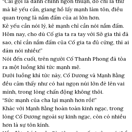
“Cái gọi là danh chính ngôn thuận, đó chỉ là thứ
mà kẻ yếu cần, giang hồ lấy mạnh làm tôn, điều
quan trọng là nắm đấm của ai lớn hơn.
Kẻ yếu cần nói lý, kẻ mạnh chỉ cần nói nắm đấm.
Hôm nay, cho dù Cố gia ta ra tay với Sở gia thì đã
sao, chỉ cần nắm đấm của Cố gia ta đủ cứng, thì ai
dám nói nhiều!”
Nói đến cuối, trên người Cố Thanh Phong đã tỏa
ra một luồng khí tức mạnh mẽ.
Dưới luồng khí tức này, Cố Dương và Mạnh Bằng
đều cảm thấy như có hai ngọn núi lớn đè lên vai
mình, trong lòng chấn động không thôi.
“Sức mạnh của cha lại mạnh hơn rồi!”
Khác với Mạnh Bằng hoàn toàn kinh ngạc, trong
lòng Cố Dương ngoài sự kinh ngạc, còn có nhiều
hơn là sự tôn kính.