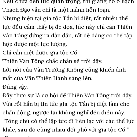
Nếu chưa đến lúc quan trọng, thì giang hồ ở Bạch
Thạch Đạo vẫn chỉ là một mảnh hỗn loạn.
Nhưng hiện tại gia tộc Tần bị diệt, rất nhiều thế
lực đều cảm thấy bị đe dọa, lúc này chỉ cần Thiên
Vân Tông đứng ra dẫn đầu, rất dễ dàng có thể tập
hợp được một lực lượng.
Chỉ cần diệt được gia tộc Cố.
Thiên Vân Tông chắc chắn sẽ trỗi dậy.
Lời nói của Vân Trường Không cũng khiến ánh
mắt của Vân Thiên Hành sáng lên.
Đúng vậy.
Đây thực sự là cơ hội để Thiên Vân Tông trỗi dậy.
Vừa rồi hắn bị tin tức gia tộc Tần bị diệt làm cho
chấn động, ngược lại không nghĩ đến điều này.
“Tông chủ có thể lập tức đi liên lạc với các thế lực
khác, sau đó cùng nhau đối phó với gia tộc Cố!”