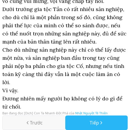
vô cùng vui mừng, vội vàng chắp tay nói.
Dưới trướng gia tộc Tần có rất nhiều sản nghiệp,
cho dù chỉ là một phần trong số đó, cũng không
phải thế lực của mình có thể so sánh được, nếu
có thể nuốt trọn những sản nghiệp này, đủ để sức
mạnh của bản thân tăng lên rất nhiều.
Cho dù những sản nghiệp này chỉ có thể lấy được
một nửa, và sản nghiệp ban đầu trong tay cũng
phải nộp ba phần cho gia tộc Cố, nhưng nếu tính
toán kỹ càng thì đây vẫn là một cuộc làm ăn có
lời.
Vì vậy.
Đương nhiên mấy người họ không có lý do gì để
từ chối.
Bạn đang đọc
[Dịch] Con Ta Nhanh Đột Phá
của
Nhật Nguyệt Tề Thiên
Trước
Tiếp