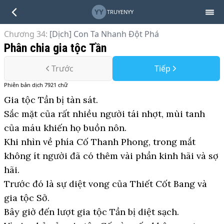
YY
TRUYENYY
Chương 34
:
[Dịch] Con Ta Nhanh Đột Phá
Phân chia gia tộc Tần
Trước
Tiếp
Phiên bản
dịch
7921
chữ
Gia tộc Tần bị tàn sát.
Sắc mặt của rất nhiều người tái nhợt, mùi tanh
của máu khiến họ buồn nôn.
Khi nhìn về phía Cố Thanh Phong, trong mắt
không ít người đã có thêm vài phần kinh hãi và sợ
hãi.
Trước đó là sự diệt vong của Thiết Cốt Bang và
gia tộc Sở.
Bây giờ đến lượt gia tộc Tần bị diệt sạch.