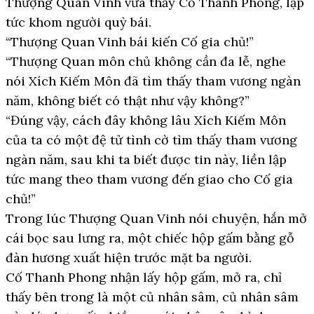
Thượng Quan Vinh vừa thấy Cố Thanh Phong, lập
tức khom người quỳ bái.
“Thượng Quan Vinh bái kiến Cố gia chủ!”
“Thượng Quan môn chủ không cần đa lễ, nghe
nói Xích Kiếm Môn đã tìm thấy tham vương ngàn
năm, không biết có thật như vậy không?”
“Đúng vậy, cách đây không lâu Xích Kiếm Môn
của ta có một đệ tử tình cờ tìm thấy tham vương
ngàn năm, sau khi ta biết được tin này, liền lập
tức mang theo tham vương đến giao cho Cố gia
chủ!”
Trong lúc Thượng Quan Vinh nói chuyện, hắn mở
cái bọc sau lưng ra, một chiếc hộp gấm bằng gỗ
đàn hương xuất hiện trước mặt ba người.
Cố Thanh Phong nhận lấy hộp gấm, mở ra, chỉ
thấy bên trong là một củ nhân sâm, củ nhân sâm