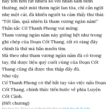
này lớn hơn rất nhiều so với nhân sâm bình
thường, một mùi thơm ngát lan tỏa, chỉ cần ngửi
nhẹ một cái, đã khiến người ta cảm thấy thư thái.
“Tốt lắm, quả nhiên là tham vương ngàn năm!”
Thần sắc Cố Thanh Phong vui mừng.
Tham vương ngàn năm này giống hệt như trong
ghi chép của Đoạn Cốt Thang, rất rõ ràng đây
chính là thứ mà hắn muốn tìm.
Mà theo như tham vương ngàn năm đã có trong
tay, thì dược liệu quý cuối cùng của Đoạn Cốt
Thang cũng đã được thu thập đầy đủ.
Như vậy.
Cố Thanh Phong có thể bắt tay vào việc nấu Đoạn
Cốt Thang, chính thức tiến bước về phía Luyện
Cốt Cảnh.
(Hết chương)
Bạn đang đọc
[Dịch] Con Ta Nhanh Đột Phá
của
Nhật Nguyệt Tề Thiên