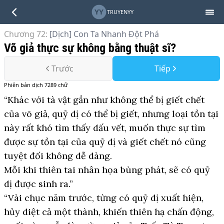
YY
TRUYENYY
Chương 72
:
[Dịch] Con Ta Nhanh Đột Phá
Võ giả thực sự không bằng thuật sĩ?
Trước
Tiếp
Phiên bản
dịch
7289
chữ
“Khác với tà vật gần như không thể bị giết chết
của võ giả, quỷ dị có thể bị giết, nhưng loại tồn tại
này rất khó tìm thấy dấu vết, muốn thực sự tìm
được sự tồn tại của quỷ dị và giết chết nó cũng
tuyệt đối không dễ dàng.
Mỗi khi thiên tai nhân họa bùng phát, sẽ có quỷ
dị được sinh ra.”
“Vài chục năm trước, từng có quỷ dị xuất hiện,
hủy diệt cả một thành, khiến thiên hạ chấn động,