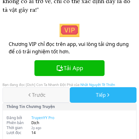
không có ai trở về, chỉ có thể xác định đây là do
tà vật gây ra!”
Chương VIP chỉ đọc trên app, vui lòng tải ứng dụng
để có trải nghiệm tốt hơn.
Tải App
Bạn đang đọc
[Dịch] Con Ta Nhanh Đột Phá
của
Nhật Nguyệt Tề Thiên
Trước
Tiếp
Thông Tin Chương Truyện
Đăng bởi
TruyenYY Pro
Phiên bản
Dịch
Thời gian
2y ago
Lượt đọc
14