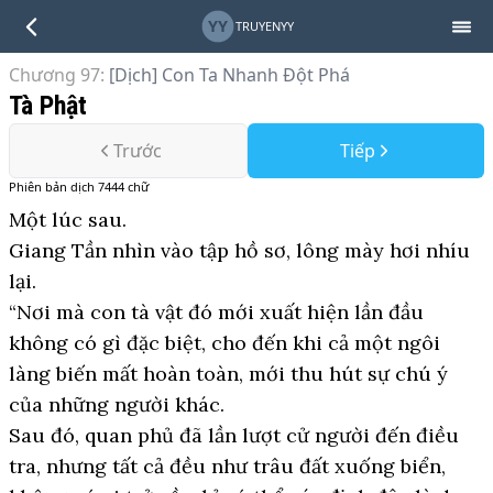
YY
TRUYENYY
Chương 97
:
[Dịch] Con Ta Nhanh Đột Phá
Tà Phật
Trước
Tiếp
Phiên bản
dịch
7444
chữ
Một lúc sau.
Giang Tần nhìn vào tập hồ sơ, lông mày hơi nhíu
lại.
“Nơi mà con tà vật đó mới xuất hiện lần đầu
không có gì đặc biệt, cho đến khi cả một ngôi
làng biến mất hoàn toàn, mới thu hút sự chú ý
của những người khác.
Sau đó, quan phủ đã lần lượt cử người đến điều
tra, nhưng tất cả đều như trâu đất xuống biển,