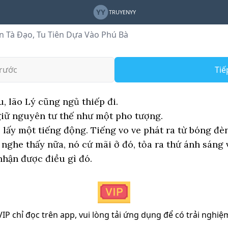
YY
TRUYENYY
n Tà Đạo, Tu Tiên Dựa Vào Phú Bà
)
rước
Tiế
, lão Lý cũng ngủ thiếp đi.
giữ nguyên tư thế như một pho tượng.
ấy một tiếng động. Tiếng vo ve phát ra từ bóng đèn
ghe thấy nữa, nó cứ mãi ở đó, tỏa ra thứ ánh sáng 
hận được điều gì đó.
P chỉ đọc trên app, vui lòng tải ứng dụng để có trải nghiệ