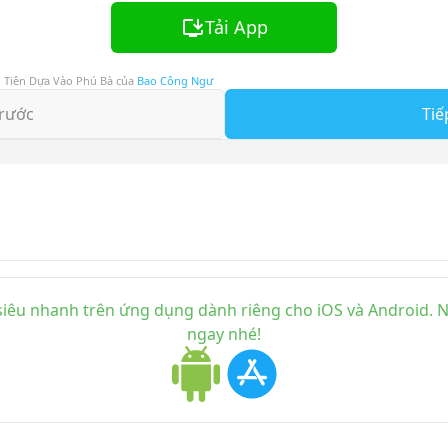
Tải App
u Tiên Dựa Vào Phú Bà
của
Bao Công Ngư
rước
Tiế
iêu nhanh trên ứng dụng dành riêng cho iOS và Android. Nh
ngay nhé!