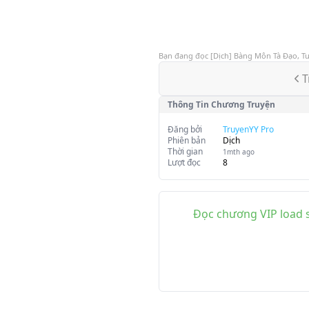
Bạn đang đọc
[Dịch] Bàng Môn Tà Đạo, T
T
Thông Tin Chương Truyện
Đăng bởi
TruyenYY Pro
Phiên bản
Dịch
Thời gian
1mth ago
Lượt đọc
8
Đọc chương VIP load s