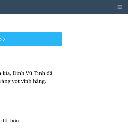
p
 kia, Đinh Vũ Tình đã
vàng vọt vĩnh hằng.
m tốt hơn.