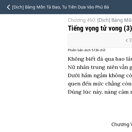
[Dịch] Bàng Môn Tà Đạo, Tu Tiên Dựa Vào Phú Bà
Chương 450
:
[Dịch] Bàng Mô
Tiếng vọng tử vong (3
T
Phiên bản
dịch
5136
chữ
Không biết đã qua bao lâu
Nữ nhân trung niên vẫn 
Dưới hầm ngầm không có l
quen đến mức chẳng còn n
Đúng lúc này, nàng cảm n
Chương VI