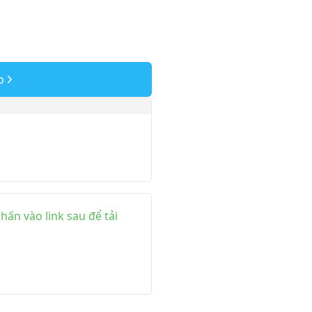
p
ấn vào link sau để tải