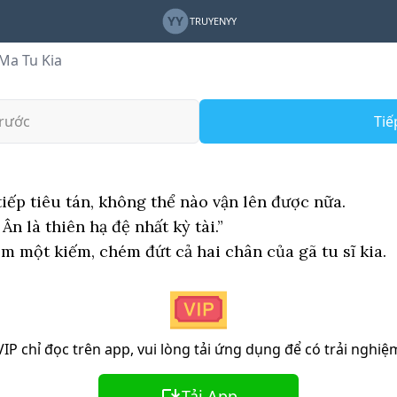
YY
TRUYENYY
 Ma Tu Kia
rước
Tiế
tiếp tiêu tán, không thể nào vận lên được nữa.
Ân là thiên hạ đệ nhất kỳ tài.”
m một kiếm, chém đứt cả hai chân của gã tu sĩ kia.
P chỉ đọc trên app, vui lòng tải ứng dụng để có trải nghiệ
Tải App