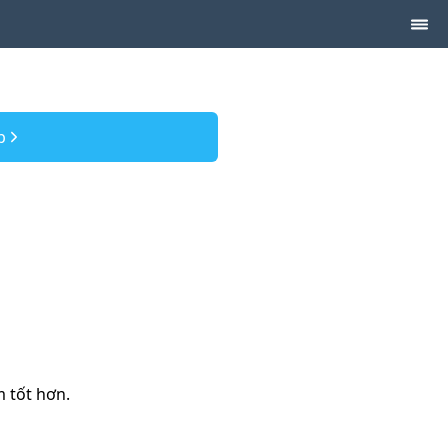
p
m tốt hơn.