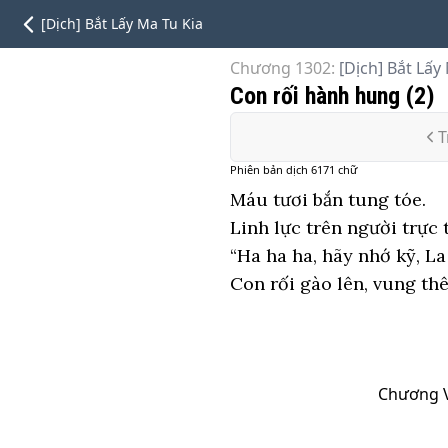
[Dịch] Bắt Lấy Ma Tu Kia
Chương 1302
:
[Dịch] Bắt Lấy
Con rối hành hung (2)
T
Phiên bản
dịch
6171
chữ
Máu tươi bắn tung tóe.
Linh lực trên người trực 
“Ha ha ha, hãy nhớ kỹ, La 
Con rối gào lên, vung thê
Chương VI