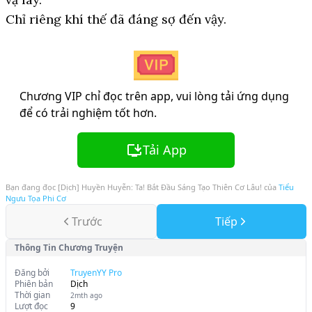
Chỉ riêng khí thế đã đáng sợ đến vậy.
Chương VIP chỉ đọc trên app, vui lòng tải ứng dụng
để có trải nghiệm tốt hơn.
Tải App
Bạn đang đọc
[Dịch] Huyền Huyễn: Ta! Bắt Đầu Sáng Tạo Thiên Cơ Lâu!
của
Tiểu
Ngưu Tọa Phi Cơ
Trước
Tiếp
Thông Tin Chương Truyện
Đăng bởi
TruyenYY Pro
Phiên bản
Dịch
Thời gian
2mth ago
Lượt đọc
9