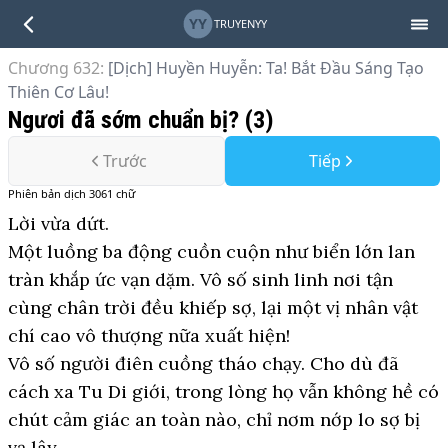
YY
TRUYENYY
Chương 632
:
[Dịch] Huyền Huyễn: Ta! Bắt Đầu Sáng Tạo
Thiên Cơ Lâu!
Ngươi đã sớm chuẩn bị? (3)
Trước
Tiếp
Phiên bản
dịch
3061
chữ
Lời vừa dứt.
Một luồng ba động cuồn cuộn như biển lớn lan
tràn khắp ức vạn dặm. Vô số sinh linh nơi tận
cùng chân trời đều khiếp sợ, lại một vị nhân vật
chí cao vô thượng nữa xuất hiện!
Vô số người điên cuồng tháo chạy. Cho dù đã
cách xa Tu Di giới, trong lòng họ vẫn không hề có
chút cảm giác an toàn nào, chỉ nơm nớp lo sợ bị
vạ lây.