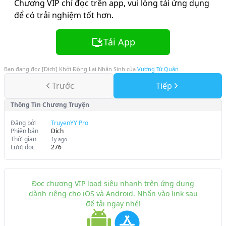
Chương VIP chỉ đọc trên app, vui lòng tải ứng dụng
để có trải nghiệm tốt hơn.
Tải App
Bạn đang đọc
[Dịch] Khởi Động Lại Nhân Sinh
của
Vương Tử Quân
Trước
Tiếp
Thông Tin Chương Truyện
Đăng bởi
TruyenYY Pro
Phiên bản
Dịch
Thời gian
1y ago
Lượt đọc
276
Đọc chương VIP load siêu nhanh trên ứng dụng
dành riêng cho iOS và Android. Nhấn vào link sau
để tải ngay nhé!