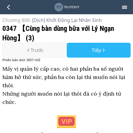
YY
TRUYENYY
Chương 806
:
[Dịch] Khởi Động Lại Nhân Sinh
0347 【Cùng bàn dùng bữa với Lý Ngạn
Hồng】 (3)
Trước
Tiếp
Phiên bản
dịch
3057
chữ
Mấy vị quản lý cấp cao, có hai phần ba số người
hăm hở thử sức, phần ba còn lại thì muốn nói lại
thôi.
Những người muốn nói lại thôi đã có ý định từ
chức.