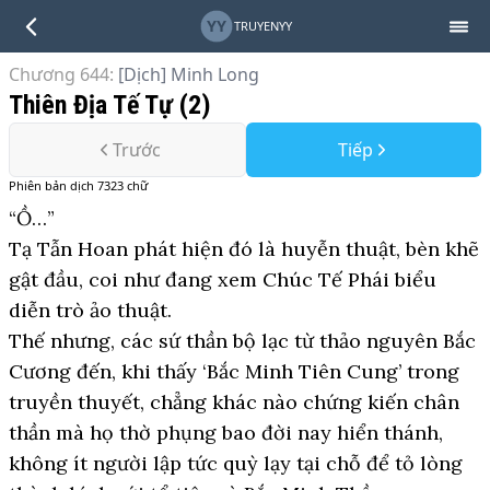
YY
TRUYENYY
Chương 644
:
[Dịch] Minh Long
Thiên Địa Tế Tự (2)
Trước
Tiếp
Phiên bản
dịch
7323
chữ
“Ồ…”
Tạ Tẫn Hoan phát hiện đó là huyễn thuật, bèn khẽ
gật đầu, coi như đang xem Chúc Tế Phái biểu
diễn trò ảo thuật.
Thế nhưng, các sứ thần bộ lạc từ thảo nguyên Bắc
Cương đến, khi thấy ‘Bắc Minh Tiên Cung’ trong
truyền thuyết, chẳng khác nào chứng kiến chân
thần mà họ thờ phụng bao đời nay hiển thánh,
không ít người lập tức quỳ lạy tại chỗ để tỏ lòng