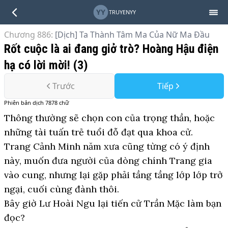
YY
TRUYENYY
Chương 886
:
[Dịch] Ta Thành Tâm Ma Của Nữ Ma Đầu
Rốt cuộc là ai đang giở trò? Hoàng Hậu điện
hạ có lời mời! (3)
Trước
Tiếp
Phiên bản
dịch
7878
chữ
Thông thường sẽ chọn con của trọng thần, hoặc
những tài tuấn trẻ tuổi đỗ đạt qua khoa cử.
Trang Cảnh Minh năm xưa cũng từng có ý định
này, muốn đưa người của dòng chính Trang gia
vào cung, nhưng lại gặp phải tầng tầng lớp lớp trở
ngại, cuối cùng đành thôi.
Bây giờ Lư Hoài Ngu lại tiến cử Trần Mặc làm bạn
đọc?