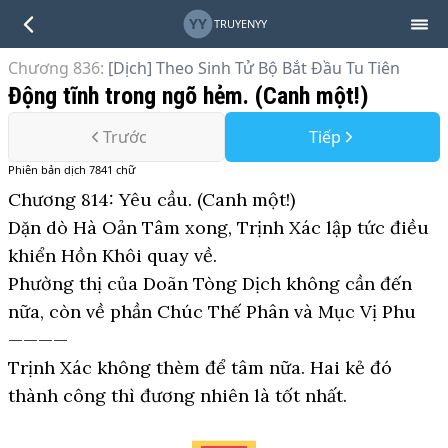
YY
TRUYENYY
Chương 836
:
[Dịch] Theo Sinh Tử Bộ Bắt Đầu Tu Tiên
Động tĩnh trong ngõ hẻm. (Canh một!)
Trước
Tiếp
Phiên bản
dịch
7841
chữ
Chương 814: Yêu cầu. (Canh một!)
Dặn dò Hà Oản Tâm xong, Trịnh Xác lập tức điều
khiển Hồn Khôi quay về.
Phường thị của Doãn Tòng Dịch không cần đến
nữa, còn về phần Chúc Thế Phân và Mục Vị Phu
————
Trịnh Xác không thèm để tâm nữa. Hai kẻ đó
thành công thì đương nhiên là tốt nhất.