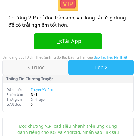
Chương VIP chỉ đọc trên app, vui lòng tải ứng dụng
để có trải nghiệm tốt hơn.
Tải App
Bạn đang đọc
[Dịch] Theo Sinh Tử Bộ Bắt Đầu Tu Tiên
của
Bạo Tạc Tiểu Nã Thiết
Trước
Tiếp
Thông Tin Chương Truyện
Đăng bởi
TruyenYY Pro
Phiên bản
Dịch
Thời gian
2mth ago
Lượt đọc
0
Đọc chương VIP load siêu nhanh trên ứng dụng
dành riêng cho iOS và Android. Nhấn vào link sau