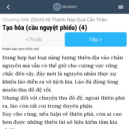
YY
TRUYENYY
Chương 666
:
[Dịch] Võ Thánh Này Quá Cẩn Thận
Tạo hóa (cầu nguyệt phiếu) (4)
Trước
Tiếp
Phiên bản
dịch
8755
chữ
Dung hợp hai loại năng lượng thiên địa vào chân
nguyên mà vẫn có thể giữ cho cương vực vững
chắc đến vậy, đây mới là nguyên nhân thực sự
khiến lão diễn ra vở kịch kia. Lão đã động lòng
muốn thu đồ đệ rồi.
Nhưng đối với chuyện thu đồ đệ, ngoài thiên phú
ra, lão còn rất coi trọng duyên phận.
Suy cho cùng, nếu luận về thiên phú, còn ai cao
hơn được những thiên tài sở hữu kiếm tâm kia