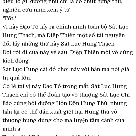
biểu lộ gì, dường như chỉ là có chút hứng thú,
nghiên cứu nhìn xem ý tứ.
"Tốt!"
Vị này Đạo Tổ lấy ra chính mình toàn bộ Sát Lục
Hung Thạch, mà Diệp Thiên một số tài nguyên
đổi lấy những thứ này Sát Lục Hung Thạch.
Đợi rời đi cửa này về sau, Diệp Thiên mới vô cùng
kích động.
Sát Lục Hung cái đồ chơi này với hắn mà nói giá
trị quá lớn.
Có lẽ tại vị này Đạo Tổ trong mắt, Sát Lục Hung
Thạch chỉ có thể đoán tạo vô thượng Sát Lục Chí
Bảo cùng bồi dưỡng Hỗn Độn Hung Thú, nhưng
hắn lại có thể dẫn xuất giết hại Hung thú vô
thượng hung dùng cho ma luyện tâm cảnh của
mình a!