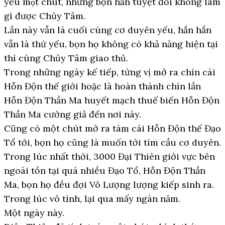
yếu một chút, nhưng bọn hắn tuyệt đối không làm
gì được Chủy Tâm.
Lần này vẫn là cuối cùng cơ duyên yếu, hắn hắn
vẫn là thứ yếu, bọn họ không có khả năng hiện tại
thì cùng Chủy Tâm giao thủ.
Trong những ngày kế tiếp, từng vị mở ra chín cái
Hỗn Độn thế giới hoặc là hoàn thành chín lần
Hỗn Độn Thần Ma huyết mạch thuế biến Hỗn Độn
Thần Ma cường giả đến nơi này.
Cũng có một chút mở ra tám cái Hỗn Độn thế Đạo
Tổ tới, bọn họ cũng là muốn tới tìm cầu cơ duyên.
Trong lúc nhất thời, 3000 Đại Thiên giới vực bên
ngoài tồn tại quá nhiều Đạo Tổ, Hỗn Độn Thần
Ma, bọn họ đều đợi Vô Lượng lượng kiếp sinh ra.
Trong lúc vô tình, lại qua mấy ngàn năm.
Một ngày này.