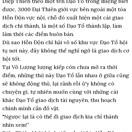
Diệp Thiên theo một tên Đạo Tổ trong miệng biết
được, 3000 Đại Thiên giới vực bên ngoài một tòa
Hỗn Độn vực nội, chỗ đó xuất hiện một cái giao
dịch chi thành, là một số Đạo Tổ thành lập, làm
lâm thời các điểm buôn bán.
Dù sao Hỗn Độn chỉ hải vô số khu vực Đạo Tổ hội
tụ nơi này, đây không thể nghĩ ngờ là giao dịch cơ
hội tốt.
Tại Vô Lượng lượng kiếp còn chưa mở ra thời
điểm, những thứ này Đạo Tổ lẫn nhau ở giữa cũng
sẽ không động thủ, lại rảnh rỗi ủ'y không có
chuyện gì, tự nhiên muốn cùng với những cái
khác Đạo Tổ giao dịch tài nguyên, thu hoạch
chính mình cần đồ vật.
"Ngược lại là có thể đi giao địch kia chỉ thành
nhìn xem!”