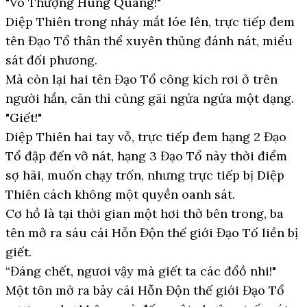
"Vô Thượng Hung Quang!"
Diệp Thiên trong nháy mắt lóe lên, trực tiếp đem
tên Đạo Tổ thân thể xuyên thủng đánh nát, miểu
sát đối phương.
Mà còn lại hai tên Đạo Tổ công kích rơi ở trên
người hắn, căn thì cùng gãi ngứa ngứa một dạng.
"Giết!"
Diệp Thiên hai tay vỗ, trực tiếp đem hạng 2 Đạo
Tổ đập đến vỡ nát, hạng 3 Đạo Tổ này thời điểm
sợ hãi, muốn chạy trốn, nhưng trực tiếp bị Diệp
Thiên cách không một quyền oanh sát.
Cơ hồ là tại thời gian một hơi thở bên trong, ba
tên mở ra sáu cái Hỗn Độn thế giới Đạo Tố liền bị
giết.
“Đáng chết, ngươi vậy mà giết ta các đổồ nhi!"
Một tôn mở ra bảy cái Hỗn Độn thế giới Đạo Tổ