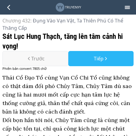
YY
TRUYENYY
Chương 432
:
Đụng Vào Vạn Vật, Ta Thiên Phú Có Thể
Thăng Cấp
Sát Lục Hung Thạch, tăng lên tâm cảnh hi
vọng!
Trước
Tiếp
Phiên bản
convert
7805
chữ
Thái Cổ Đạo Tổ cùng Vạn Cổ Chi Tổ cũng không
có thật dám đối phó Chủy Tâm, Chủy Tâm dù sao
cũng là hai mươi mốt cấp cực hạn tâm lực hệ
thống cường giả, thân thể chất quá cứng cỏi, căn
bản là không có cách đánh giết.
Đối bọn hắn tới nói, Chủy Tâm cũng là cùng một
cấp bậc tồn tại, chỉ quá công kích lực một chút