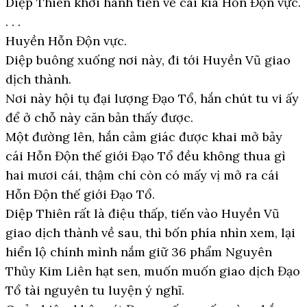
Diệp Thiên khởi hành tiến về cái kia Hỗn Độn vực.
. . .
Huyền Hỗn Độn vực.
Diệp buông xuống nơi này, đi tới Huyền Vũ giao
dịch thành.
Nơi này hội tụ đại lượng Đạo Tổ, hắn chút tu vi ấy
để ở chỗ này căn bản thấy được.
Một đường lên, hắn cảm giác được khai mở bảy
cái Hỗn Độn thế giới Đạo Tổ đều không thua gì
hai mươi cái, thậm chí còn có mấy vị mở ra cái
Hỗn Độn thế giới Đạo Tổ.
Diệp Thiên rất là điệu thấp, tiến vào Huyền Vũ
giao dịch thành về sau, thì bốn phía nhìn xem, lại
hiển lộ chính mình nắm giữ 36 phẩm Nguyên
Thủy Kim Liên hạt sen, muốn muốn giao dịch Đạo
Tổ tài nguyên tu luyện ý nghĩ.