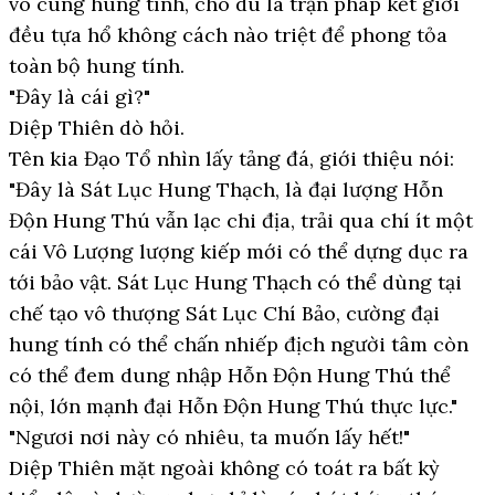
vô cùng hung tính, cho dù là trận pháp kết giới
đều tựa hổ không cách nào triệt để phong tỏa
toàn bộ hung tính.
"Đây là cái gì?"
Diệp Thiên dò hỏi.
Tên kia Đạo Tổ nhìn lấy tảng đá, giới thiệu nói:
"Đây là Sát Lục Hung Thạch, là đại lượng Hỗn
Độn Hung Thú vẫn lạc chi địa, trải qua chí ít một
cái Vô Lượng lượng kiếp mới có thể dựng dục ra
tới bảo vật. Sát Lục Hung Thạch có thể dùng tại
chế tạo vô thượng Sát Lục Chí Bảo, cường đại
hung tính có thể chấn nhiếp địch người tâm còn
có thể đem dung nhập Hỗn Độn Hung Thú thể
nội, lớn mạnh đại Hỗn Độn Hung Thú thực lực."
"Ngươi nơi này có nhiêu, ta muốn lấy hết!"
Diệp Thiên mặt ngoài không có toát ra bất kỳ