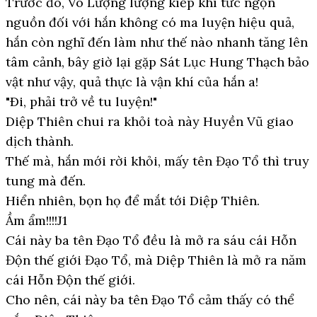
Trước đó, Vô Lượng lượng kiếp khí tức ngọn
nguồn đối với hắn không có ma luyện hiệu quả,
hắn còn nghĩ đến làm như thế nào nhanh tăng lên
tâm cảnh, bây giờ lại gặp Sát Lục Hung Thạch bảo
vật như vậy, quả thực là vận khí của hắn a!
"Ði, phải trở về tu luyện!"
Diệp Thiên chui ra khỏi toà này Huyền Vũ giao
dịch thành.
Thế mà, hắn mới rời khỏi, mấy tên Đạo Tổ thì truy
tung mà đến.
Hiển nhiên, bọn họ để mắt tới Diệp Thiên.
Ầm ẩm!!!!J1
Cái này ba tên Đạo Tổ đều là mở ra sáu cái Hỗn
Độn thế giới Đạo Tổ, mà Diệp Thiên là mở ra năm
cái Hỗn Độn thế giới.
Cho nên, cái này ba tên Đạo Tổ cảm thấy có thể