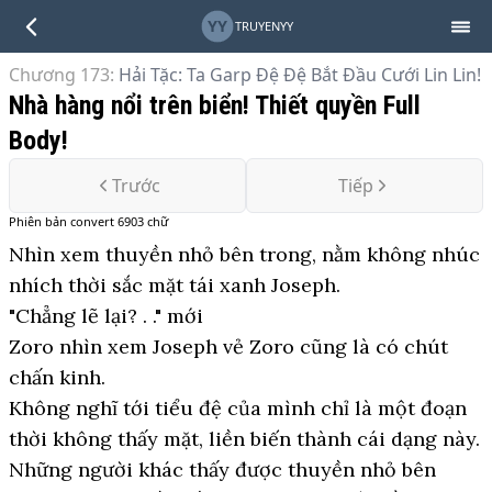
YY
TRUYENYY
Chương 173
:
Hải Tặc: Ta Garp Đệ Đệ Bắt Đầu Cưới Lin Lin!
Nhà hàng nổi trên biển! Thiết quyền Full
Body!
Trước
Tiếp
Phiên bản
convert
6903
chữ
Nhìn xem thuyền nhỏ bên trong, nằm không nhúc
nhích thời sắc mặt tái xanh Joseph.
"Chẳng lẽ lại? . ." mới
Zoro nhìn xem Joseph vẻ Zoro cũng là có chút
chấn kinh.
Không nghĩ tới tiểu đệ của mình chỉ là một đoạn
thời không thấy mặt, liền biến thành cái dạng này.
Những người khác thấy được thuyền nhỏ bên