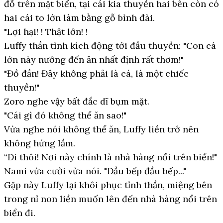
đỗ trên mặt biển, tại cái kia thuyền hai bên còn có
hai cái to lớn làm bằng gỗ bình đài.
"Lợi hại! ! Thật lớn! !
Luffy thần tình kích động tới đầu thuyền: "Con cá
lớn này nướng đến ăn nhất định rất thơm!"
"Đồ đần! Đây không phải là cá, là một chiếc
thuyền!"
Zoro nghe vậy bất đắc dĩ bụm mặt.
"Cái gì đó không thể ăn sao!"
Vừa nghe nói không thể ăn, Luffy liền trở nên
không hứng lắm.
“Đi thôi! Nơi này chính là nhà hàng nổi trên biển!"
Nami vừa cười vừa nói. "Đầu bếp đầu bếp..."
Gặp này Luffy lại khôi phục tỉnh thần, miệng bên
trong nỉ non liền muốn lên đến nhà hàng nổi trên
biển đi.