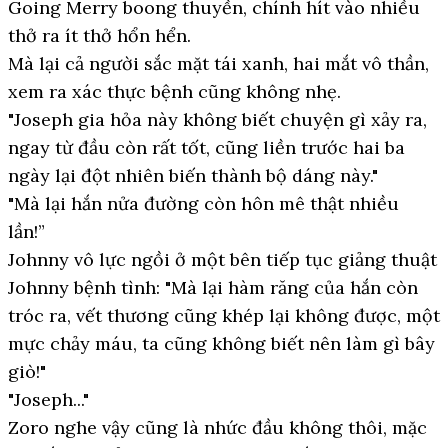
Going Merry boong thuyền, chính hít vào nhiều
thở ra ít thở hổn hển.
Mà lại cả người sắc mặt tái xanh, hai mắt vô thần,
xem ra xác thực bệnh cũng không nhẹ.
"Joseph gia hỏa này không biết chuyện gì xảy ra,
ngay từ đầu còn rất tốt, cũng liền trước hai ba
ngày lại đột nhiên biến thành bộ dáng này."
"Mà lại hắn nửa đường còn hôn mê thật nhiều
lần!”
Johnny vô lực ngồi ở một bên tiếp tục giảng thuật
Johnny bệnh tình: "Mà lại hàm răng của hắn còn
tróc ra, vết thương cũng khép lại không được, một
mực chảy máu, ta cũng không biết nên làm gì bây
giò!"
"Joseph..."
Zoro nghe vậy cũng là nhức đầu không thôi, mặc