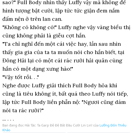
sao?" Full Body nhìn thấy Luffy vậy mà không để
hình tượng bật cười, lập tức tức giận đem nắm
đấm nện ở trên lan can.
"Không có không có!" Luffy nghe vậy vàng biểu thị
cũng không phải là giễu cợt hắn.
"Ta chỉ nghĩ đến một cái việc hay, lần sau nhìn
thấy gia gia của ta ta muốn nói cho hắn biết, tại
Đông Hải lại có một cái rác rưởi hải quân cùng
hắn có một dạng xưng hào!"
"Vậy tốt rồi. . ."
Nghe được Luffy giải thích Full Body hỏa khí
cũng là tiêu không ít, bất quá theo Luffy nói tiếp,
lập tức Full Body liền phẫn nộ: "Ngươi cũng dám
nói ta rác rưởi?"
... . . .
Bạn đang đọc
Hải Tặc: Ta Garp Đệ Đệ Bắt Đầu Cưới Lin Lin!
của
Lưỡng Đốn Thiêu
Khảo