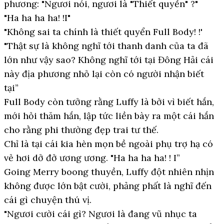
phương: "Ngươi nói, ngươi là "Thiết quyền" ?"
"Ha ha ha ha! !I"
"Không sai ta chính là thiết quyển Full Body! !'
"Thật sự là không nghĩ tới thanh danh của ta đã
lớn như vậy sao? Không nghĩ tới tại Đông Hải cái
này địa phương nhỏ lại còn có người nhận biết
tại”
Full Body còn tưởng rằng Luffy là bởi vì biết hắn,
mới hỏi thăm hắn, lập tức liền bày ra một cái hắn
cho rằng phi thường đẹp trai tư thế.
Chỉ là tại cái kia hèn mọn bề ngoài phụ trợ hạ có
vẻ hơi dở đở ương ương. "Ha ha ha ha! ! I”
Going Merry boong thuyền, Luffy đột nhiên nhịn
không được lớn bật cười, phảng phất là nghĩ đến
cái gì chuyện thú vị.
"Ngươi cười cái gì? Ngươi là đang vũ nhục ta