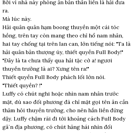
Bởi vì nhà này phòng ăn bản thân liền là hải đưa
ra.
Mà lúc này.
Hải quân quân hạm boong thuyền một cái tóc
hồng, trên tay còn mang theo chỉ hổ nam nhân,
hai tay chống tại trên lan can, lớn tiếng nói: "Ta là
hải quân bản thượng úy, thiết quyền Full Body!"
"Đây là ta chưa thấy qua hải tặc cờ a! ngươi
thuyền trưởng là ai? Xưng tên ra!"
Thiết quyền Full Body phách lối lớn nói.
"Thiết quyền? !"
Luffy có chút nghi hoặc nhìn nam nhân trước
mặt, dù sao đối phương đã chỉ mặt gọi tên ân cần
thăm hỏi thuyền trưởng, cho nên hắn liền đứng
dậy. Luffy chậm rãi đi tới khoảng cách Full Body
gâ`n địa phương, có chút hăng hái nhìn đối