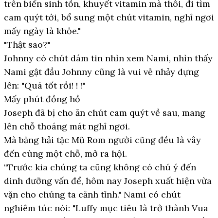
trên biển sinh tồn, khuyết vitamin mà thôi, đi tìm
cam quýt tới, bổ sung một chút vitamin, nghỉ ngơi
mấy ngày là khỏe."
"Thật sao?"
Johnny có chút dám tin nhìn xem Nami, nhìn thấy
Nami gật đầu Johnny cũng là vui vẻ nhảy dựng
lên: "Quá tốt rồi! ! !"
Mấy phút đồng hồ
Joseph đã bị cho ăn chút cam quýt về sau, mang
lên chỗ thoáng mát nghỉ ngơi.
Mà băng hải tặc Mũ Rom người cũng đều là vây
đến cùng một chỗ, mở ra hội.
“Trước kia chúng ta cũng không có chú ý đến
dinh dưỡng vấn để, hôm nay Joseph xuất hiện vừa
vặn cho chúng ta cảnh tỉnh." Nami có chút
nghiêm túc nói: "Luffy mục tiêu là trở thành Vua