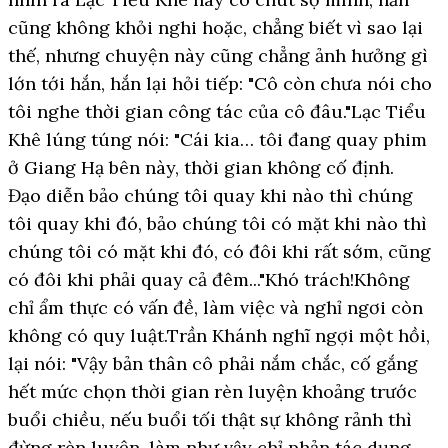
cũng không khỏi nghi hoặc, chẳng biết vì sao lại
thế, nhưng chuyện này cũng chẳng ảnh hưởng gì
lớn tới hắn, hắn lại hỏi tiếp: "Cô còn chưa nói cho
tôi nghe thời gian công tác của cô đâu."Lạc Tiểu
Khê lúng túng nói: "Cái kia… tôi đang quay phim
ở Giang Hạ bên này, thời gian không cố định.
Đạo diễn bảo chúng tôi quay khi nào thì chúng
tôi quay khi đó, bảo chúng tôi có mặt khi nào thì
chúng tôi có mặt khi đó, có đôi khi rất sớm, cũng
có đôi khi phải quay cả đêm..."Khó trách!Không
chỉ ẩm thực có vấn đề, làm việc và nghỉ ngơi còn
không có quy luật.Trần Khánh nghĩ ngợi một hồi,
lại nói: "Vậy bản thân cô phải nắm chắc, cố gắng
hết mức chọn thời gian rèn luyện khoảng trước
buổi chiều, nếu buổi tối thật sự không rảnh thì
đừng rèn luyện, làm như vậy chỉ phản tác dụng