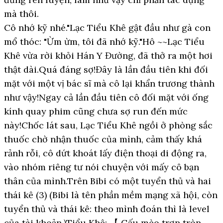
mà thôi.
Cô nhớ kỹ nhé."Lạc Tiểu Khê gật đầu như gà con
mổ thóc: "Ừm ừm, tôi đã nhớ kỹ."Hô ~~Lạc Tiểu
Khê vừa rời khỏi Hán Y Đường, đã thở ra một hơi
thật dài.Quá đáng sợ!Đây là lần đầu tiên khi đối
mặt với một vị bác sĩ mà cô lại khẩn trương thành
như vậy!Ngay cả lần đầu tiên cô đối mặt với ống
kính quay phim cũng chưa sợ run đến mức
này!Chốc lát sau, Lạc Tiểu Khê ngồi ở phòng sắc
thuốc chờ nhận thuốc của mình, cảm thấy khá
rảnh rỗi, cô dứt khoát lấy điện thoại di động ra,
vào nhóm riêng tư nói chuyện với mấy cô bạn
thân của mình.Trên Bibi có một tuyển thủ và hai
thái kê (3) (Bibi là tên phần mềm mạng xã hội, còn
tuyển thủ và thái kê: theo mình đoán thì là level
của tài khoản.)Tiểu Khê: 【 Gấu mèo trợn tròn