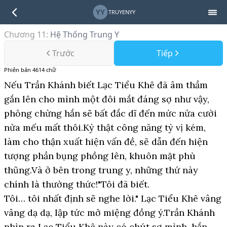
YY
TRUYENYY
Chương 11
:
Hệ Thống Trung Y
Trước
Tiếp
Phiên bản
4614
chữ
Nếu Trần Khánh biết Lạc Tiểu Khê đã âm thầm
gắn lên cho mình một đôi mắt đáng sợ như vậy,
phỏng chừng hắn sẽ bất đắc dĩ đến mức nửa cười
nửa mếu mất thôi.Kỳ thật công năng tỳ vị kém,
làm cho thận xuất hiện vấn đề, sẽ dẫn đến hiện
tượng phần bụng phồng lên, khuôn mặt phù
thũng.Và ở bên trong trung y, những thứ này
chính là thường thức!"Tôi đã biết.
Tôi… tôi nhất định sẽ nghe lời." Lạc Tiểu Khê vâng
vâng dạ dạ, lập tức mở miệng đồng ý.Trần Khánh
nhìn ra Lạc Tiểu Khê này có chút sợ mình, hắn