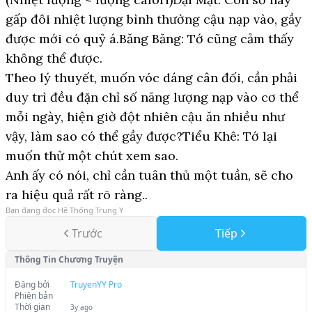
gấp đôi nhiệt lượng bình thường cậu nạp vào, gầy
được mới có quỷ á.Băng Băng: Tớ cũng cảm thấy
không thể được.
Theo lý thuyết, muốn vóc dáng cân đối, cần phải
duy trì đều đặn chỉ số năng lượng nạp vào cơ thể
mỗi ngày, hiện giờ đột nhiên cậu ăn nhiều như
vậy, làm sao có thể gầy được?Tiểu Khê: Tớ lại
muốn thử một chút xem sao.
Anh ấy có nói, chỉ cần tuân thủ một tuần, sẽ cho
ra hiệu quả rất rõ ràng..
Bạn đang đọc
Hệ Thống Trung Y
Trước
Tiếp
Thông Tin Chương Truyện
Đăng bởi
TruyenYY Pro
Phiên bản
Thời gian
3y ago