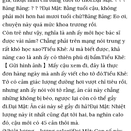
Băng Băng: ? ? ?Đại Mật: Bằng tuổi cậu, không
phải mới hơn hai mươi tuổi chứ?Băng Băng: Eo ơi,
chuyện này quá mức khoa trương rồi.
Còn trẻ như vậy, nghĩa là anh ấy mới học bác sĩ
được vài năm? Chẳng phải trên mạng nói trung y
rất khó học sao?Tiểu Khê: Ai mà biết được, khả
năng cao là anh ấy có thiên phú dị bẩm.Tiểu Khê:
【 Gửi hình ảnh 】Mấy cậu xem đi, đây là thực
đơn hàng ngày mà anh ấy viết cho tớ đó.Tiểu Khê:
Tớ có cảm giác lượng đường hơi vượt chỉ tiêu rồi,
nhưng anh ấy nói với tớ rằng, ăn cái này chẳng
những không bị béo, ngược lại còn có thể gầy
đi.Đại Mật: Ăn cái này sẽ gầy đi hả?Đại Mật: Nhiệt
lượng này ít nhất cũng đạt tới hai, ba nghìn calo
đó, cậu mới có 45 cân thôi mà.
(Nhiệt lượng ~ lượng calori)Đại Mật: Con số này