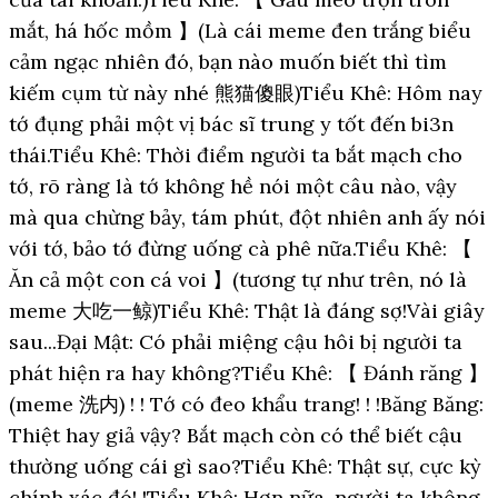
mắt, há hốc mồm 】(Là cái meme đen trắng biểu
cảm ngạc nhiên đó, bạn nào muốn biết thì tìm
kiếm cụm từ này nhé 熊猫傻眼)Tiểu Khê: Hôm nay
tớ đụng phải một vị bác sĩ trung y tốt đến bi3n
thái.Tiểu Khê: Thời điểm người ta bắt mạch cho
tớ, rõ ràng là tớ không hề nói một câu nào, vậy
mà qua chừng bảy, tám phút, đột nhiên anh ấy nói
với tớ, bảo tớ đừng uống cà phê nữa.Tiểu Khê: 【
Ăn cả một con cá voi 】(tương tự như trên, nó là
meme 大吃一鲸)Tiểu Khê: Thật là đáng sợ!Vài giây
sau...Đại Mật: Có phải miệng cậu hôi bị người ta
phát hiện ra hay không?Tiểu Khê: 【 Đánh răng 】
(meme 洗内) ! ! Tớ có đeo khẩu trang! ! !Băng Băng:
Thiệt hay giả vậy? Bắt mạch còn có thể biết cậu
thường uống cái gì sao?Tiểu Khê: Thật sự, cực kỳ
chính xác đó! !Tiểu Khê: Hơn nữa, người ta không