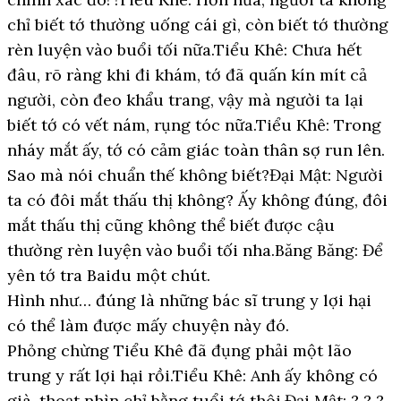
chỉ biết tớ thường uống cái gì, còn biết tớ thường
rèn luyện vào buổi tối nữa.Tiểu Khê: Chưa hết
đâu, rõ ràng khi đi khám, tớ đã quấn kín mít cả
người, còn đeo khẩu trang, vậy mà người ta lại
biết tớ có vết nám, rụng tóc nữa.Tiểu Khê: Trong
nháy mắt ấy, tớ có cảm giác toàn thân sợ run lên.
Sao mà nói chuẩn thế không biết?Đại Mật: Người
ta có đôi mắt thấu thị không? Ấy không đúng, đôi
mắt thấu thị cũng không thể biết được cậu
thường rèn luyện vào buổi tối nha.Băng Băng: Để
yên tớ tra Baidu một chút.
Hình như… đúng là những bác sĩ trung y lợi hại
có thể làm được mấy chuyện này đó.
Phỏng chừng Tiểu Khê đã đụng phải một lão
trung y rất lợi hại rồi.Tiểu Khê: Anh ấy không có
già, thoạt nhìn chỉ bằng tuổi tớ thôi.Đại Mật: ? ? ?