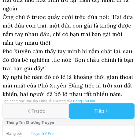
ngoài.
Ông chủ ở trước quầy cười trêu đùa nói: “Hai đứa
một đứa con trai, một đứa con gái là không được
nắm tay nhau đâu, chỉ có bạn trai bạn gái mới
nắm tay nhau thôi”
Phó Xuyên cảm thấy tay mình bị nắm chặt lại, sau
đó đứa bé nghiêm túc nói: “Bọn cháu chính là bạn
trai bạn gái đấy!”
Kỳ nghỉ hè năm đó có lẽ là khoảng thời gian thoải
mái nhất của Phó Xuyên. Đáng tiếc là trời xui đất
khiến, hai người đã bỏ lỡ nhau rất nhiều năm.
Bạn đang đọc
Học Tập Cùng Yêu Đương
của
Hồng Thứ Bắc
Trước
Tiếp
Thông Tin Chương Truyện
Đăng bởi
TruyenYY Pro