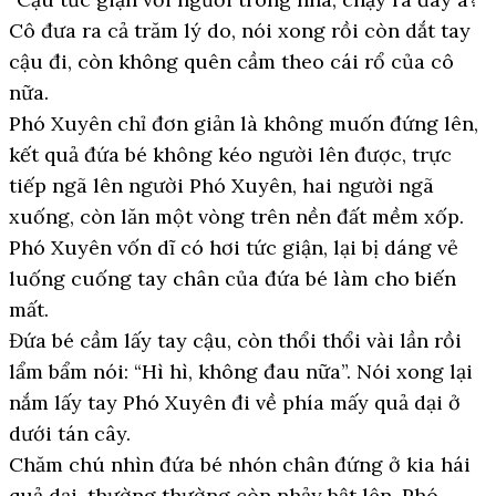
Cô đưa ra cả trăm lý do, nói xong rồi còn dắt tay
cậu đi, còn không quên cầm theo cái rổ của cô
nữa.
Phó Xuyên chỉ đơn giản là không muốn đứng lên,
kết quả đứa bé không kéo người lên được, trực
tiếp ngã lên người Phó Xuyên, hai người ngã
xuống, còn lăn một vòng trên nền đất mềm xốp.
Phó Xuyên vốn dĩ có hơi tức giận, lại bị dáng vẻ
luống cuống tay chân của đứa bé làm cho biến
mất.
Đứa bé cầm lấy tay cậu, còn thổi thổi vài lần rồi
lẩm bẩm nói: “Hì hì, không đau nữa”. Nói xong lại
nắm lấy tay Phó Xuyên đi về phía mấy quả dại ở
dưới tán cây.
Chăm chú nhìn đứa bé nhón chân đứng ở kia hái
quả dại, thường thường còn nhảy bật lên. Phó