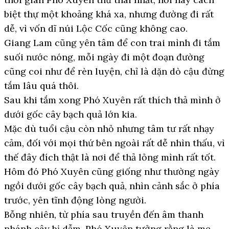
biệt thự một khoảng khá xa, nhưng đường đi rất
dễ, vì vốn dĩ núi Lộc Cốc cũng không cao.
Giang Lam cũng yên tâm để con trai mình đi tắm
suối nước nóng, mỗi ngày đi một đoạn đường
cũng coi như để rèn luyện, chỉ là dặn dò cậu đừng
tắm lâu quá thôi.
Sau khi tắm xong Phó Xuyên rất thích thả mình ở
dưới gốc cây bạch quả lớn kia.
Mặc dù tuổi cậu còn nhỏ nhưng tâm tư rất nhạy
cảm, đối với mọi thứ bên ngoài rất dễ nhìn thấu, vì
thế đây đích thật là nơi để thả lỏng mình rất tốt.
Hôm đó Phó Xuyên cũng giống như thường ngày
ngồi dưới gốc cây bạch quả, nhìn cảnh sắc ở phía
trước, yên tĩnh động lòng người.
Bỗng nhiên, từ phía sau truyền đến âm thanh
nhánh cây bị dẫm, Phó Xuyên tưởng rằng là mẹ