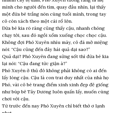
mình cho người đến tìm, quay đầu nhìn, lại thấy
một đứa bé trắng nõn cùng tuổi mình, trong tay
cô còn xách theo một cái rổ lớn.
Đứa bé kia rõ ràng cũng thấy cậu, nhanh chóng
chạy tới, sau đó ngồi xổm xuống chọc chọc cậu.
Không đợi Phó Xuyên nhíu mày, cô đã mở miệng
nói: “Cậu cũng đến đây hái quả dại sao?”
Quả dại? Phó Xuyên đang sửng sốt thì đứa bé kia
lại nói: “Cậu đang tức giận à?”
Phó Xuyên ở thủ đô không phải không có ai đến
lấy lòng cậu. Cậu là con trai duy nhất của nhà họ
Phó, vài cô bé trang điểm xinh xinh đẹp đẽ giống
như búp bê Tây Dương luôn quấn lấy, muốn cùng
chơi với cậu.
Từ trước đến nay Phó Xuyên chỉ biết thờ ơ lạnh
nhạt.