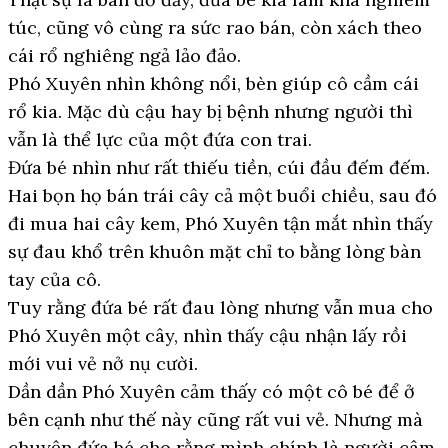
túc, cũng vô cùng ra sức rao bán, còn xách theo
cái rổ nghiêng ngả lảo đảo.
Phó Xuyên nhìn không nổi, bèn giúp cô cầm cái
rổ kia. Mặc dù cậu hay bị bệnh nhưng người thì
vẫn là thể lực của một đứa con trai.
Đứa bé nhìn như rất thiếu tiền, cúi đầu đếm đếm.
Hai bọn họ bán trái cây cả một buổi chiều, sau đó
đi mua hai cây kem, Phó Xuyên tận mắt nhìn thấy
sự đau khổ trên khuôn mặt chỉ to bằng lòng bàn
tay của cô.
Tuy rằng đứa bé rất đau lòng nhưng vẫn mua cho
Phó Xuyên một cây, nhìn thấy cậu nhận lấy rồi
mới vui vẻ nở nụ cười.
Dần dần Phó Xuyên cảm thấy có một cô bé để ở
bên cạnh như thế này cũng rất vui vẻ. Nhưng mà
chuyện đứa bé cho rằng mình chính là người câm