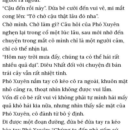
“Cậu đến rồi này”. Đứa bé cười đến vui vẻ, mi mắt
cong lên: “Tớ chờ cậu thật lâu đó nha”.
Chờ mình. Chờ làm gì? Câu hỏi của Phó Xuyên
nghẹn lại trong cổ một lúc lâu, sau mới nhớ đến
chuyện trong mắt cô mình chỉ là một người câm,
chỉ có thể nhịn lại.
“Hôm nay trời mưa đấy, chúng ta có thể hái rất
nhiều quả dại”. Diêu Nhất đối với chuyện đi bán
trái cây vẫn rất nhiệt tình.
Phó Xuyên nắm tay cô kéo cô ra ngoài, khuôn mặt
nhỏ căng ra, thoạt nhìn không được vui lắm.
Vốn dĩ cô bé rất vui vì không phải tự mình hái mấy
quả khó hái kia nữa, nhưng nhìn thấy sắc mặt của
Phó Xuyên, cô đành từ bỏ ý định.
Đi được một đoạn đường, đứa bé đứa tay ra kéo
kéo tay Phó Xuyên: “Chúng ta đến nhà gốm sứ