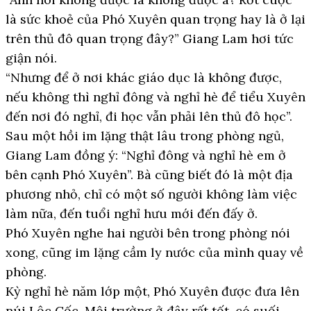
là sức khoẻ của Phó Xuyên quan trọng hay là ở lại
trên thủ đô quan trọng đây?” Giang Lam hơi tức
giận nói.
“Nhưng để ở nơi khác giáo dục là không được,
nếu không thì nghỉ đông và nghỉ hè để tiểu Xuyên
đến nơi đó nghỉ, đi học vẫn phải lên thủ đô học”.
Sau một hồi im lặng thật lâu trong phòng ngủ,
Giang Lam đồng ý: “Nghỉ đông và nghỉ hè em ở
bên cạnh Phó Xuyên”. Bà cũng biết đó là một địa
phương nhỏ, chỉ có một số người không làm việc
làm nữa, đến tuổi nghỉ hưu mới đến đấy ở.
Phó Xuyên nghe hai người bên trong phòng nói
xong, cũng im lặng cầm ly nước của mình quay về
phòng.
Kỳ nghỉ hè năm lớp một, Phó Xuyên được đưa lên
núi Lộc Cốc. Môi trường ở đây rất tốt, có suối