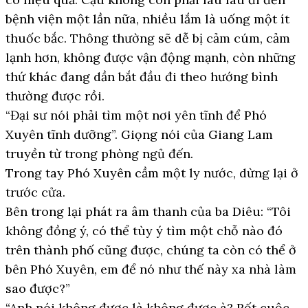
bệnh viện một lần nữa, nhiều lắm là uống một ít
thuốc bắc. Thông thường sẽ dễ bị cảm cúm, cảm
lạnh hơn, không được vận động mạnh, còn những
thứ khác đang dần bắt đầu đi theo hướng bình
thường được rồi.
“Đại sư nói phải tìm một nơi yên tĩnh để Phó
Xuyên tĩnh dưỡng”. Giọng nói của Giang Lam
truyền từ trong phòng ngủ đến.
Trong tay Phó Xuyên cầm một ly nước, dừng lại ở
trước cửa.
Bên trong lại phát ra âm thanh của ba Diêu: “Tôi
không đồng ý, có thể tùy ý tìm một chỗ nào đó
trên thành phố cũng được, chúng ta còn có thể ở
bên Phó Xuyên, em để nó như thế này xa nhà làm
sao được?”
“Anh nói không được là không được à? Rốt cuộc