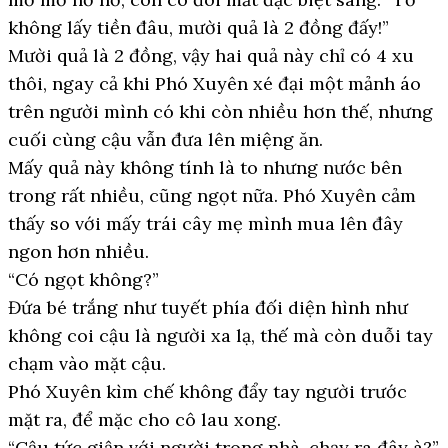
không lấy tiền đâu, mười quả là 2 đồng đấy!”
Mười quả là 2 đồng, vậy hai quả này chỉ có 4 xu
thôi, ngay cả khi Phó Xuyên xé đại một mảnh áo
trên người mình có khi còn nhiều hơn thế, nhưng
cuối cùng cậu vẫn đưa lên miệng ăn.
Mấy quả này không tính là to nhưng nước bên
trong rất nhiều, cũng ngọt nữa. Phó Xuyên cảm
thấy so với mấy trái cây mẹ mình mua lên đây
ngon hơn nhiều.
“Có ngọt không?”
Đứa bé trắng như tuyết phía đối diện hình như
không coi cậu là người xa lạ, thế mà còn duỗi tay
chạm vào mặt cậu.
Phó Xuyên kìm chế không đẩy tay người trước
mặt ra, để mặc cho cô lau xong.
“Cậu tức giận với người trong nhà, chạy ra đây à?”