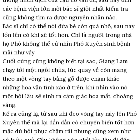
các bệnh viện lớn mời bác sĩ giỏi nhất kiểm tra
cũng không tìm ra được nguyên nhân nào.
Bác sĩ chỉ có thể nói đứa bé còn quá nhỏ, sau này
lớn lên có khi sẽ tốt hơn. Chỉ là người trong nhà
họ Phó không thể cứ nhìn Phó Xuyên sinh bệnh
mãi như vậy.
Cuối cùng cũng không biết tại sao, Giang Lam
chạy tới một ngôi chùa, lúc quay về còn mang
theo một vòng tay bằng gỗ được chạm khắc
những hoa văn tinh xảo ở trên, khi nhìn vào nó
một hồi lâu sẽ sinh ra cảm giác hoa mắt, choáng
váng.
Kể ra cũng lạ, từ sau khi đeo vòng tay này lên Phó
Xuyên thế mà lại dần dần có chuyển biến tốt hơn,
mặc dù hồi phục chậm rãi nhưng cũng xem như
có hiệu quả. Cậu không còn phải lâu lâu đi đến