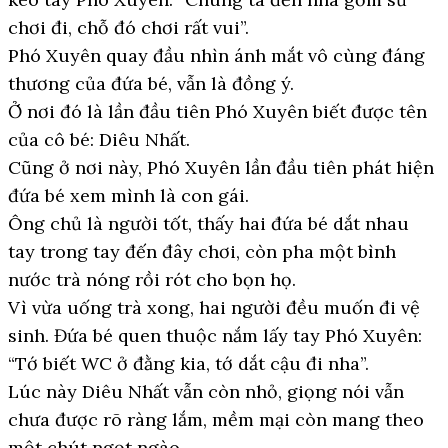
chơi đi, chỗ đó chơi rất vui”.
Phó Xuyên quay đầu nhìn ánh mắt vô cùng đáng
thương của đứa bé, vẫn là đồng ý.
Ở nơi đó là lần đầu tiên Phó Xuyên biết được tên
của cô bé: Diêu Nhất.
Cũng ở nơi này, Phó Xuyên lần đầu tiên phát hiện
đứa bé xem mình là con gái.
Ông chủ là người tốt, thấy hai đứa bé dắt nhau
tay trong tay đến đây chơi, còn pha một bình
nước trà nóng rồi rót cho bọn họ.
Vì vừa uống trà xong, hai người đều muốn đi vệ
sinh. Đứa bé quen thuộc nắm lấy tay Phó Xuyên:
“Tớ biết WC ở đằng kia, tớ dắt cậu đi nha”.
Lúc này Diêu Nhất vẫn còn nhỏ, giọng nói vẫn
chưa được rõ ràng lắm, mềm mại còn mang theo
một chút ngọt ngào.