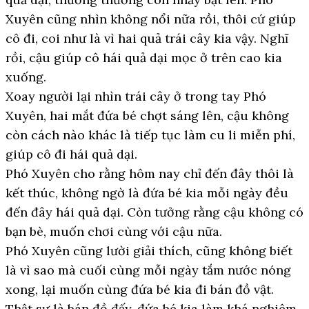
Xuyên cũng nhìn không nổi nữa rồi, thôi cứ giúp
cô đi, coi như là vì hai quả trái cây kia vậy. Nghĩ
rồi, cậu giúp cô hái quả dại mọc ở trên cao kia
xuống.
Xoay người lại nhìn trái cây ở trong tay Phó
Xuyên, hai mắt đứa bé chợt sáng lên, cậu không
còn cách nào khác là tiếp tục làm cu li miễn phí,
giúp cô đi hái quả dại.
Phó Xuyên cho rằng hôm nay chỉ đến đây thôi là
kết thúc, không ngờ là đứa bé kia mỗi ngày đều
đến đây hái quả dại. Còn tưởng rằng cậu không có
bạn bè, muốn chơi cùng với cậu nữa.
Phó Xuyên cũng lười giải thích, cũng không biết
là vì sao mà cuối cùng mỗi ngày tắm nước nóng
xong, lại muốn cùng đứa bé kia đi bán đồ vật.
Thật sự là bán đồ đấy, đứa bé kia làm khá nghiêm