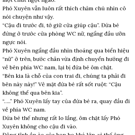
Phó Xuyên vẫn luôn rất thích chăm chú nhìn cô
nói chuyện như vậy.
“Cậu đi trước đi, tớ giữ cửa giúp cậu”. Đứa bé
đứng ở trước cửa phòng WC nữ, ngẩng đầu ưỡn
ngực nói.
Phó Xuyên ngẩng đầu nhìn thoáng qua biển hiệu
“nữ” ở trên, bước chân vừa định chuyển hướng đi
về bên phía WC nam, lại bị đứa bé ôm chặt.
“Bên kia là chỗ của con trai đi, chúng ta phải đi
bên này này!” Vẻ mặt đứa bé rất sốt ruột: “Cậu
không thể qua bên kia”.
“…..” Phó Xuyên lấy tay của đứa bé ra, quay đầu đi
về phía WC nam.
Đứa bé thế nhưng rất lo lắng, ôm chặt lấy Phó
Xuyên không cho cậu đi vào.
Động tĩnh ồn ào của bọn họ khá lớn, vì thế ông