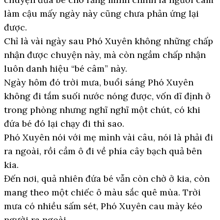
làm cậu mấy ngày này cũng chưa phản ứng lại
được.
Chỉ là vài ngày sau Phó Xuyên không những chấp
nhận được chuyện này, mà còn ngầm chấp nhận
luôn danh hiệu “bé câm” này.
Ngày hôm đó trời mưa, buổi sáng Phó Xuyên
không đi tắm suối nước nóng được, vốn dĩ định ở
trong phòng nhưng nghĩ nghĩ một chút, có khi
đứa bé đó lại chạy đi thì sao.
Phó Xuyên nói với mẹ mình vài câu, nói là phải đi
ra ngoài, rồi cầm ô đi về phía cây bạch quả bên
kia.
Đến nơi, quả nhiên đứa bé vẫn còn chờ ở kia, còn
mang theo một chiếc ô màu sắc quê mùa. Trời
mưa có nhiều sấm sét, Phó Xuyên cau mày kéo
người ra ngoài.