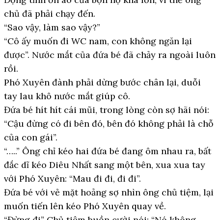
chủ đã phải chạy đến.
“Sao vậy, làm sao vậy?”
“Cô ấy muốn đi WC nam, con không ngăn lại
được”. Nước mắt của đứa bé đã chảy ra ngoài luôn
rồi.
Phó Xuyên đành phải dừng bước chân lại, duỗi
tay lau khô nước mắt giúp cô.
Đứa bé hít hít cái mũi, trong lòng còn sợ hãi nói:
“Cậu đừng có đi bên đó, bên đó không phải là chỗ
của con gái”.
“…..” Ông chỉ kéo hai đứa bé đang ôm nhau ra, bất
đắc dĩ kéo Diêu Nhất sang một bên, xua xua tay
với Phó Xuyên: “Mau đi đi, đi đi”.
Đứa bé với vẻ mặt hoảng sợ nhìn ông chủ tiệm, lại
muốn tiến lên kéo Phó Xuyên quay về.
“Đừng đi” Chủ tiệm buồn cười nói: “Nó không