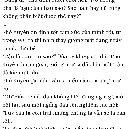
phải là bạn của cháu sao? Sao nam hay nữ cũng
không phân biệt được thế này?”
…..
Phó Xuyên ổn định tốt cảm xúc của mình rồi, từ
trong WC ra thì nhìn thấy gương mặt đang ngây
ra của đứa bé.
“Cậu là con trai sao?” Đứa bé khiếp sợ nhìn Phó
Xuyên đi ra ngoài, giống như là đã chịu một trận
đả kích rất lớn.
Phó Xuyên gật đầu, vẫn là biểu cảm im lặng như
cũ.
“Oh” Đứa bé cúi đầu không biết đang nghĩ gì, một
hồi lâu sau mới ngẩng đầu lên nghiêm túc nói:
“Tuy cậu là con trai nhưng chúng ta vẫn sẽ là bạn
tốt”.
Hai đứa nhỏ hoà bình trở lại, nắm tay nhau đi ra