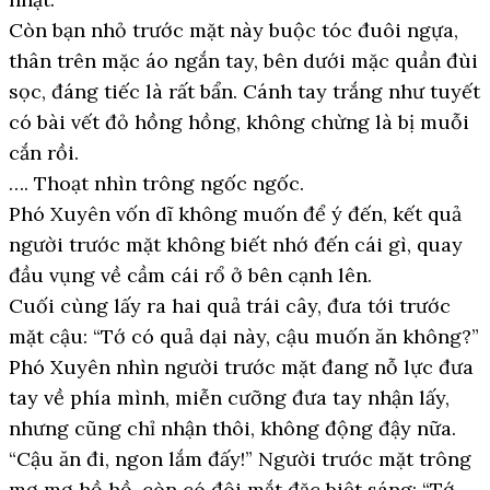
Còn bạn nhỏ trước mặt này buộc tóc đuôi ngựa,
thân trên mặc áo ngắn tay, bên dưới mặc quần đùi
sọc, đáng tiếc là rất bẩn. Cánh tay trắng như tuyết
có bài vết đỏ hồng hồng, không chừng là bị muỗi
cắn rồi.
…. Thoạt nhìn trông ngốc ngốc.
Phó Xuyên vốn dĩ không muốn để ý đến, kết quả
người trước mặt không biết nhớ đến cái gì, quay
đầu vụng về cầm cái rổ ở bên cạnh lên.
Cuối cùng lấy ra hai quả trái cây, đưa tới trước
mặt cậu: “Tớ có quả dại này, cậu muốn ăn không?”
Phó Xuyên nhìn người trước mặt đang nỗ lực đưa
tay về phía mình, miễn cưỡng đưa tay nhận lấy,
nhưng cũng chỉ nhận thôi, không động đậy nữa.
“Cậu ăn đi, ngon lắm đấy!” Người trước mặt trông
mơ mơ hồ hồ, còn có đôi mắt đặc biệt sáng: “Tớ