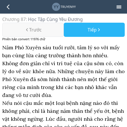
YY
TRUYENYY
Chương 87
:
Học Tập Cùng Yêu Đương
Trước
Tiếp
Phiên bản
convert
11976
chữ
Năm Phó Xuyên sáu tuổi rưỡi, tâm lý so với mấy
bạn cùng lứa càng trưởng thành hơn nhiều.
Không đơn giản chỉ vì trí tuệ của cậu sớm có, còn
lý do về sức khỏe nữa. Những chuyện này làm cho
Phó Xuyên đã sớm hình thành nên một thế giới
riêng của mình trong khi các bạn nhỏ khác vẫn
đang vô tư cười đùa.
Nếu nói cậu mắc một loại bệnh nặng nào đó thì
không phải, chỉ là hàng năm thân thể yếu ớt, bệnh
vặt không ngừng. Lúc đầu, người nhà cho rằng hệ
thống miễn dịch của cậu có vấn đề, sau này đến