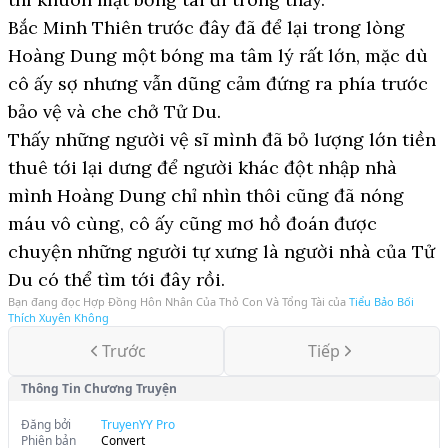
Bắc Minh Thiên trước đây đã để lại trong lòng
Hoàng Dung một bóng ma tâm lý rất lớn, mặc dù
cô ấy sợ nhưng vẫn dũng cảm đứng ra phía trước
bảo vệ và che chở Tử Du.
Thấy những người vệ sĩ mình đã bỏ lượng lớn tiền
thuê tới lại dưng để người khác đột nhập nhà
mình Hoàng Dung chỉ nhìn thôi cũng đã nóng
máu vô cùng, cô ấy cũng mơ hồ đoán được
chuyện những người tự xưng là người nhà của Tử
Du có thể tìm tới đây rồi.
Bạn đang đọc
Hợp Đồng Hôn Nhân Của Thỏ Con Và Tổng Tài
của
Tiểu Bảo Bối
Thích Xuyên Không
Trước
Tiếp
Thông Tin Chương Truyện
Đăng bởi
TruyenYY Pro
Phiên bản
Convert