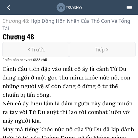
YY
TRUYENYY
Chương 48
:
Hợp Đồng Hôn Nhân Của Thỏ Con Và Tổng
Tài
Chương 48
Trước
Tiếp
Phiên bản
convert
6633
chữ
Cảnh đầu tiên đập vào mắt cô ấy là cảnh Tử Du
đang ngồi ở một góc thu mình khóc nức nở, còn
những người vệ sĩ còn đang ở đứng ở tư thế
chuẩn bị tấn công.
Nên cô ấy hiểu lầm là đám người này đang muốn
ra tay với Tử Du suýt thì lao tới combat luôn với
mấy người kia.
May mà tiếng khóc nức nở của Tử Du đã kịp đánh
thức lý trí của Hoàng Dung, cô ấy không màng