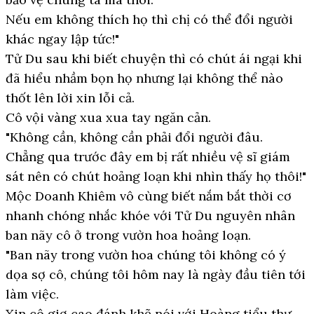
Nếu em không thích họ thì chị có thể đổi người
khác ngay lập tức!"
Tử Du sau khi biết chuyện thì có chút ái ngại khi
đã hiểu nhầm bọn họ nhưng lại không thể nào
thốt lên lời xin lỗi cả.
Cô vội vàng xua xua tay ngăn cản.
"Không cần, không cần phải đổi người đâu.
Chẳng qua trước đây em bị rất nhiều vệ sĩ giám
sát nên có chút hoảng loạn khi nhìn thấy họ thôi!"
Mộc Doanh Khiêm vô cùng biết nắm bắt thời cơ
nhanh chóng nhắc khóe với Tử Du nguyên nhân
ban nãy cô ở trong vườn hoa hoảng loạn.
"Ban nãy trong vườn hoa chúng tôi không có ý
dọa sợ cô, chúng tôi hôm nay là ngày đầu tiên tới
làm việc.
Xin cô giơ cao đánh khẽ nói với Hoàng tiểu thư