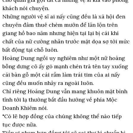
khách nói chuyện.
Những người vệ sĩ ai nấy cũng đều là xã hội đen
chuyên đâm thuê chém mướn để lăn lộn trên
giang hồ bao năm nhưng hiện tại lại bị cái khí
chất của nữ cường nhân trước mặt dọa sợ tới mức
bất động tại chỗ luôn.
Hoàng Dung ngồi uy nghiêm như một nữ hoàng
bỗng dưng cô ấy gõ mạnh chén trà tên tay xuống
cái bàn gỗ một cái rầm làm trái tim của ai nấy
cũng đều muốn nhảy ra ngoài luôn.
Chỉ riêng Hoàng Dung vẫn mang khuôn mặt bình
tĩnh tới lạ thường bắt đầu hướng về phía Mộc
Doanh Khiêm nói.
"Có lẽ hợp đồng của chúng không thể nào tiếp
tục được nữa.
Tiền vi phạm hợp đồng tôi sẽ sai thư kí chuẩn bị