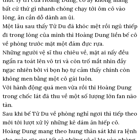
bất cứ thứ gì nhanh chóng chạy tới ôm cô vào
lòng, ân cần dỗ dành an ủi.
Một lâu sau thấy Tử Du đã khóc mệt rồi ngủ thiếp
đi trong lòng của mình thì Hoàng Dung liền bế cô
về phòng trước mặt một đám đực rựa.
Những người vệ sĩ thu chiêu về, mặt ai nấy đều
ngẩn ra toát lên vô tri và còn trố mắt nhìn đầy
ngạc nhiên bởi vì bọn họ tự cảm thấy chính còn
không men bằng một cô gái luôn.
Với hành động quá men vừa rồi thì Hoàng Dung
trong chốc lát đã thu về một số lượng lớn fan não
tàn.
Sau khi bế Tử Du về phòng nghỉ ngơi thì tiếp theo
mới tới lượt xử lý những kẻ dám ăn hiếp cô.
Hoàng Dung mang theo hung thân sát khi ra lệnh
cho quản gia gọi tất cả những vệ sĩ kia vào phòng