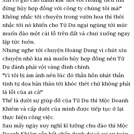
đừng hủy hợp đồng với công ty chúng tôi mà!"
Không nhắc tới chuyện trong vườn hoa thì thôi
nhắc tới nó khiến cho Tử Du ngại ngùng tới mức
muốn đào một cái lỗ trên đất và chui xuống ngay
lập tức luôn.
Nhưng nghe tới chuyện Hoàng Dung vì chút xíu
chuyện nhỏ kia mà muốn hủy hợp đồng nên Tử
Du đành phải vội vàng đính chính.
"Vì tôi bị ám ảnh nên lúc đó thần hồn nhát thần
tính tự dọa bản thân tới khóc thét chứ không phải
là lỗi của ai cả!"
Thế là dưới sự giúp đỡ của Tử Du thì Mộc Doanh
Khiêm và cấp dưới của mình được tiếp tục ở lại
thực hiện công việc.
Sau mấy ngày suy nghĩ kĩ lưỡng chu đáo thì Mộc
Doanh Khiêm vẫn bất chấp danh dự và sự an toàn