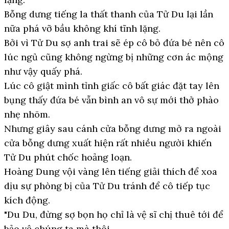
Bỗng dưng tiếng la thất thanh của Tử Du lại lần
nữa phá vỡ bầu không khí tĩnh lặng.
Bởi vì Tử Du sợ anh trai sẽ ép cô bỏ đứa bé nên cô
lúc ngủ cũng không ngừng bị những cơn ác mộng
như vậy quấy phá.
Lúc cô giật mình tỉnh giấc cô bất giác đặt tay lên
bụng thấy đứa bé vẫn bình an vô sự mới thở phào
nhẹ nhõm.
Nhưng giây sau cánh cửa bỗng dưng mở ra ngoài
cửa bỗng dưng xuất hiện rất nhiều người khiến
Tử Du phút chốc hoảng loạn.
Hoàng Dung vội vàng lên tiếng giải thích để xoa
dịu sự phòng bị của Tử Du tránh để cô tiếp tục
kích động.
"Du Du, đừng sợ bọn họ chỉ là vệ sĩ chị thuê tới để
bảo vệ chúng ta mà thôi.