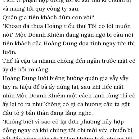
và mang tới quý công ty sau.
Quản gia tiễn khách dùm con với!"
"Khoan đã thưa Hoàng tiểu thư! Tôi có lời muốn
nói." Mộc Doanh Khiêm đang ngẩn ngơ bị câu nói
tiễn khách của Hoàng Dung dọa tình ngay tức thì
luôn.
Thế là cậu ta nhanh chóng đến ngăn trước mặt cô
ấy để hỏi rõ ràng.
Hoàng Dung lưới biếng hướng quản gia vẫy vẫy
tay ra hiệu để bà ấy dừng lại, sau khi liếc mắt
nhìn Mộc Doanh Khiêm một cách lạnh lùng thì cô
ấy lại tỏ ra như không có gì cả hướng cậu ta gật
đầu tỏ ý bản thân đang lắng nghe.
"Không biết vì sao cô lại đơn phương hủy hợp
đồng ngay cả khi chúng tôi chỉ mới vừa chuẩn bị
bắt đầu công việc vậy? Hơn không biết chúng tôi