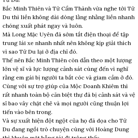
Bắc Minh Thiên và Tử Cẩm Thành vừa nghe tới Tử
Du thì liền không dài dòng lằng nhằng liền nhanh
chóng xuất phát ngay và luôn.
Mà Long Mặc Uyên đã sớm tắt điện thoại để tập
trung lái xe nhanh nhất nên không kịp giải thích
vì sao Tử Du lại ở địa chỉ đó.
Thế nên Bắc Minh Thiên còn dẫn theo một lượng
lớn vệ sĩ và lực lượng cảnh sát cùng đến vì nghĩ
rằng em gái bị người ta bắt cóc và giam cầm ở đó.
Cùng với sự trợ giúp của Mộc Doanh Khiêm thì
rất nhanh toàn bộ căn biệt thự đã bị cảnh sát và vệ
sĩ bao vây chặt chẽ và mọi người cũng thuận lợi
tiến vào bên trong.
Và sự xuất hiện đột ngột của họ đã dọa cho Tử
Du đang ngồi trò chuyện cùng với Hoàng Dung
thì khuôn mặt bỗng tái đi trông thấy.