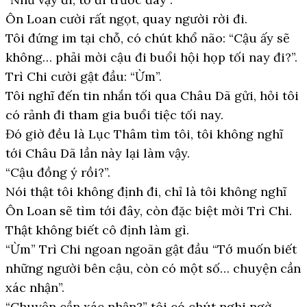
Ôn Loan cười rất ngọt, quay người rời đi.
Tôi đứng im tại chỗ, có chút khổ não: “Cậu ấy sẽ
không… phải mời cậu đi buổi hội họp tối nay đi?”.
Trì Chi cười gật đầu: “Ừm”.
Tôi nghĩ đến tin nhắn tối qua Châu Dã gửi, hỏi tôi
có rảnh đi tham gia buổi tiệc tối nay.
Đó giờ đều là Lục Thâm tìm tôi, tôi không nghĩ
tới Châu Dã lần này lại làm vậy.
“Cậu đồng ý rồi?”.
Nói thật tôi không định đi, chỉ là tôi không nghĩ
Ôn Loan sẽ tìm tới đây, còn đặc biệt mời Trì Chi.
Thật không biết cô định làm gì.
“Ừm” Trì Chi ngoan ngoãn gật đầu “Tớ muốn biết
những người bên cậu, còn có một số… chuyện cần
xác nhận”.
“Chuyện cần xác nhận?” tôi có chút nghi ngờ,