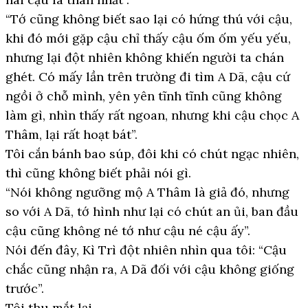
“Tớ cũng không biết sao lại có hứng thú với cậu,
khi đó mới gặp cậu chỉ thấy cậu ốm ốm yếu yếu,
nhưng lại đột nhiên không khiến người ta chán
ghét. Có mấy lần trên trường đi tìm A Dã, cậu cứ
ngồi ở chỗ mình, yên yên tĩnh tĩnh cũng không
làm gì, nhìn thấy rất ngoan, nhưng khi cậu chọc A
Thâm, lại rất hoạt bát”.
Tôi cắn bánh bao súp, đôi khi có chút ngạc nhiên,
thì cũng không biết phải nói gì.
“Nói không ngưỡng mộ A Thâm là giả đó, nhưng
so với A Dã, tớ hình như lại có chút an ủi, ban đầu
cậu cũng không né tớ như cậu né cậu ấy”.
Nói đến đây, Kì Trì đột nhiên nhìn qua tôi: “Cậu
chắc cũng nhận ra, A Dã đối với cậu không giống
trước”.
Tôi thu mắt lại.