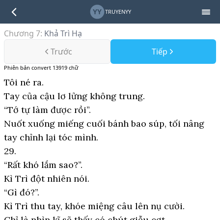
YY
TRUYENYY
Chương 7
:
Khả Trì Hạ
Trước
Tiếp
Phiên bản
convert
13919
chữ
Tôi né ra.
Tay của cậu lơ lửng không trung.
“Tớ tự làm được rồi”.
Nuốt xuống miếng cuối bánh bao súp, tối nâng
tay chỉnh lại tóc mình.
29.
“Rất khó lắm sao?”.
Kì Trì đột nhiên nói.
“Gì đó?”.
Kì Trì thu tay, khóe miệng câu lên nụ cười.
Chỉ là nhìn kĩ sẽ thấy có chút giễu cợt.