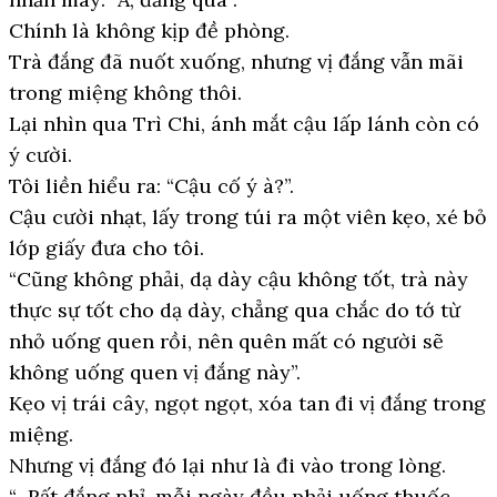
Chính là không kịp đề phòng.
Trà đắng đã nuốt xuống, nhưng vị đắng vẫn mãi
trong miệng không thôi.
Lại nhìn qua Trì Chi, ánh mắt cậu lấp lánh còn có
ý cười.
Tôi liền hiểu ra: “Cậu cố ý à?”.
Cậu cười nhạt, lấy trong túi ra một viên kẹo, xé bỏ
lớp giấy đưa cho tôi.
“Cũng không phải, dạ dày cậu không tốt, trà này
thực sự tốt cho dạ dày, chẳng qua chắc do tớ từ
nhỏ uống quen rồi, nên quên mất có người sẽ
không uống quen vị đắng này”.
Kẹo vị trái cây, ngọt ngọt, xóa tan đi vị đắng trong
miệng.
Nhưng vị đắng đó lại như là đi vào trong lòng.
“...Rất đắng nhỉ, mỗi ngày đều phải uống thuốc