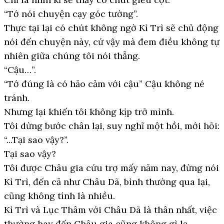
“Tớ nói chuyện cạy góc tường”.
Thực tại lại có chút không ngờ Kì Trì sẽ chủ động
nói đến chuyện này, cứ vậy mà đem điều không tự
nhiên giữa chúng tôi nói thẳng.
“Cậu…”.
“Tớ đúng là có hảo cảm với cậu” Cậu không né
tránh.
Nhưng lại khiến tôi không kịp trở mình.
Tôi dừng bước chân lại, suy nghĩ một hồi, mới hỏi:
“...Tại sao vậy?”.
Tại sao vậy?
Tôi được Châu gia cứu trợ mấy năm nay, đừng nói
Kì Trì, đến cả như Châu Dã, bình thường qua lại,
cũng không tính là nhiều.
Kì Trì và Lục Thâm với Châu Dã là thân nhất, việc
thường hay đến Châu gia cũng không gì lạ.