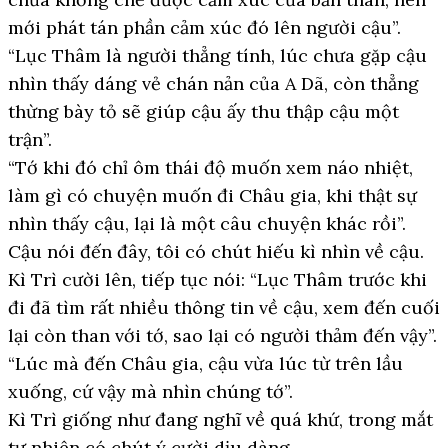
mới phát tán phần cảm xúc đó lên người cậu”.
“Lục Thâm là người thẳng tính, lúc chưa gặp cậu
nhìn thấy dáng vẻ chán nản của A Dã, còn thẳng
thừng bày tỏ sẽ giúp cậu ấy thu thập cậu một
trận”.
“Tớ khi đó chỉ ôm thái độ muốn xem náo nhiệt,
làm gì có chuyện muốn đi Châu gia, khi thật sự
nhìn thấy cậu, lại là một câu chuyện khác rồi”.
Cậu nói đến đây, tôi có chút hiếu kì nhìn về cậu.
Kì Trì cười lên, tiếp tục nói: “Lục Thâm trước khi
đi đã tìm rất nhiều thông tin về cậu, xem đến cuối
lại còn than với tớ, sao lại có người thảm đến vậy”.
“Lúc mà đến Châu gia, cậu vừa lúc từ trên lầu
xuống, cứ vậy mà nhìn chúng tớ”.
Kì Trì giống như đang nghĩ về quá khứ, trong mắt
tự nhiên có chút ý cười dịu dàng.