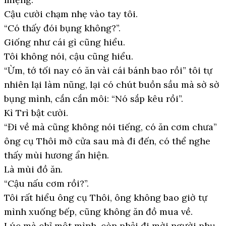
Cậu cười chạm nhẹ vào tay tôi.
“Có thấy đói bụng không?”.
Giống như cái gì cũng hiểu.
Tôi không nói, cậu cũng hiểu.
“Ừm, tớ tối nay có ăn vài cái bánh bao rồi” tôi tự
nhiên lại làm nũng, lại có chút buồn sầu mà sờ sờ
bụng mình, cắn cắn môi: “Nó sắp kêu rồi”.
Kì Trì bật cười.
“Đi về mà cũng không nói tiếng, có ăn cơm chưa”
ông cụ Thôi mở cửa sau mà đi đến, có thể nghe
thấy mùi hương ẩn hiện.
Là mùi đồ ăn.
“Cậu nấu cơm rồi?”.
Tôi rất hiểu ông cụ Thôi, ông không bao giờ tự
mình xuống bếp, cũng không ăn đồ mua về.
Lúc mà chỉ một mình, còn phải đi mời người phụ