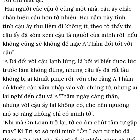
“Hai người các cậu ở cùng một nhà, cậu ấy chắc
chắn hiểu cậu hơn tớ nhiều. Hai năm này tính
tình cậu ấy thu liễm đi không ít, theo tớ thấy thì
cậu ấy đã sớm xem cậu là người của mình rồi, nếu
không cũng sẽ không để mặc A Thâm đối tốt với
cậu”.
“A Dã đối với cậu lạnh lùng, là bởi vì biết được lúc
trước làm không đúng, nhưng cậu ấy đã rất lâu
không bị ai khuất phục rồi, vốn cho rằng A Thâm
có khiến cậu xâm nhập vào với chúng tớ, nhưng ai
lại nghĩ đến cậu và A Thâm ngày càng thân,
nhưng với cậu ấy lại không có, cho nên ngưỡng
mộ sợ rằng không chỉ có mình tớ”.
“Khi mà Ôn Loan trở lại, tớ có ôm chút tâm tư gặp
may” Kì Trì sờ sờ mũi mình “Ôn Loan từ nhỏ đã
thích A Dã, khi cậu ấy trở về, ít nhiều cũng có thể