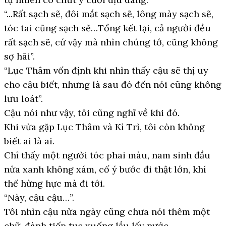
“...Rất sạch sẽ, đôi mắt sạch sẽ, lông mày sạch sẽ,
tóc tai cũng sạch sẽ…Tổng kết lại, cả người đều
rất sạch sẽ, cứ vậy mà nhìn chúng tớ, cũng không
sợ hãi”.
“Lục Thâm vốn định khi nhìn thấy cậu sẽ thị uy
cho cậu biết, nhưng là sau đó đến nói cũng không
lưu loát”.
Cậu nói như vậy, tôi cũng nghĩ về khi đó.
Khi vừa gặp Lục Thâm và Kì Trì, tôi còn không
biết ai là ai.
Chỉ thấy một người tóc phai màu, nam sinh đầu
nửa xanh không xám, cố ý bước đi thật lớn, khí
thế hừng hực mà đi tới.
“Này, cậu cậu…”.
Tôi nhìn cậu nửa ngày cũng chưa nói thêm một
chữ, đành tiếp tục xuống lầu lấy nước.