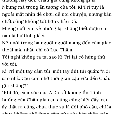
Nhưng mà trong ấn tượng của tôi, Kì Trì tuy là
ngoài mặt nhìn dễ chơi, dễ nói chuyện, nhưng bản
chất cũng không tốt hơn Châu Dã.
Miệng cười vui vẻ nhưng lại không biết được cái
nào là hư tình giả ý.
Nếu nói trong ba người người mang đến cảm giác
thoải mái nhất, chỉ có Lục Thâm.
Tôi nghĩ không ra tại sao Kì Trì lại có hứng thú
với tôi.
Kì Trì một tay cầm túi, một tay đút túi quần: “Nói
sao nhỉ…Cậu còn nhớ thời gian cậu vừa đến Châu
gia không?”.
“Khi đó, cảm xúc của A Dã rất không ổn. Tình
huống của Châu gia cậu cũng cũng biết đấy, cậu
ấy thật ra cũng chưa thực sự là đối phó cậu, chỉ là
chưa khống chế được cảm xúc của bản thân, nên