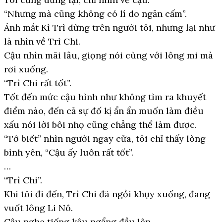
“Nhưng mà cũng không có lí do ngăn cấm”.
Ánh mắt Kì Trì dừng trên người tôi, nhưng lại như
là nhìn về Trì Chi.
Cậu nhìn mãi lâu, giọng nói cùng với lông mi mà
rơi xuống.
“Trì Chi rất tốt”.
Tốt đến mức cậu hình như không tìm ra khuyết
điểm nào, đến cả sự đố kị ẩn ẩn muốn làm điều
xấu nói lời bôi nhọ cũng chẳng thể làm được.
“Tớ biết” nhìn người ngay cửa, tôi chỉ thấy lòng
bình yên, “Cậu ấy luôn rất tốt”.
…
“Trì Chi”.
Khi tôi đi đến, Trì Chi đã ngồi khụy xuống, đang
vuốt lông Li Nô.
Cậu nghe tiếng kêu ngẩng đầu lên.