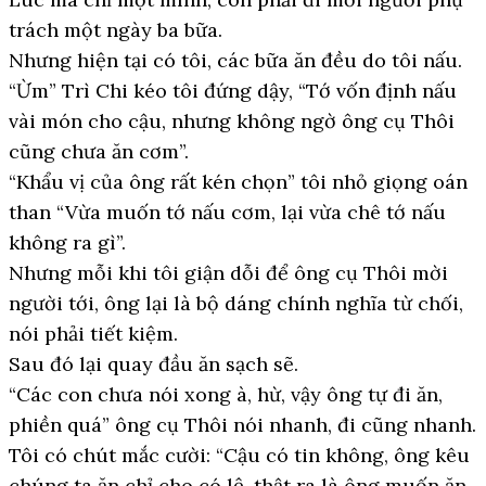
trách một ngày ba bữa.
Nhưng hiện tại có tôi, các bữa ăn đều do tôi nấu.
“Ừm” Trì Chi kéo tôi đứng dậy, “Tớ vốn định nấu
vài món cho cậu, nhưng không ngờ ông cụ Thôi
cũng chưa ăn cơm”.
“Khẩu vị của ông rất kén chọn” tôi nhỏ giọng oán
than “Vừa muốn tớ nấu cơm, lại vừa chê tớ nấu
không ra gì”.
Nhưng mỗi khi tôi giận dỗi để ông cụ Thôi mời
người tới, ông lại là bộ dáng chính nghĩa từ chối,
nói phải tiết kiệm.
Sau đó lại quay đầu ăn sạch sẽ.
“Các con chưa nói xong à, hừ, vậy ông tự đi ăn,
phiền quá” ông cụ Thôi nói nhanh, đi cũng nhanh.
Tôi có chút mắc cười: “Cậu có tin không, ông kêu
chúng ta ăn chỉ cho có lệ, thật ra là ông muốn ăn