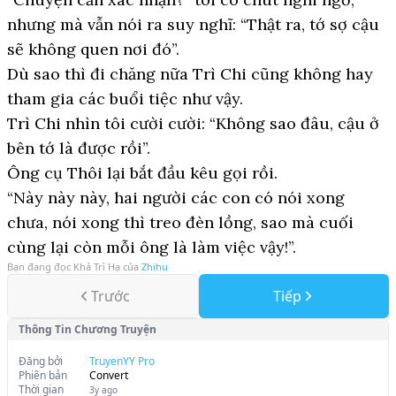
nhưng mà vẫn nói ra suy nghĩ: “Thật ra, tớ sợ cậu
sẽ không quen nơi đó”.
Dù sao thì đi chăng nữa Trì Chi cũng không hay
tham gia các buổi tiệc như vậy.
Trì Chi nhìn tôi cười cười: “Không sao đâu, cậu ở
bên tớ là được rồi”.
Ông cụ Thôi lại bắt đầu kêu gọi rồi.
“Này này này, hai người các con có nói xong
chưa, nói xong thì treo đèn lồng, sao mà cuối
cùng lại còn mỗi ông là làm việc vậy!”.
Bạn đang đọc
Khả Trì Hạ
của
Zhihu
Trước
Tiếp
Thông Tin Chương Truyện
Đăng bởi
TruyenYY Pro
Phiên bản
Convert
Thời gian
3y ago