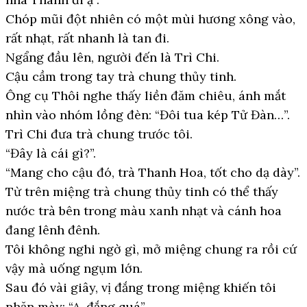
Chóp mũi đột nhiên có một mùi hương xông vào,
rất nhạt, rất nhanh là tan đi.
Ngẩng đầu lên, người đến là Trì Chi.
Cậu cầm trong tay trà chung thủy tinh.
Ông cụ Thôi nghe thấy liền đăm chiêu, ánh mắt
nhìn vào nhóm lồng đèn: “Đôi tua kép Tử Đàn…”.
Trì Chi đưa trà chung trước tôi.
“Đây là cái gì?”.
“Mang cho cậu đó, trà Thanh Hoa, tốt cho dạ dày”.
Từ trên miệng trà chung thủy tinh có thể thấy
nước trà bên trong màu xanh nhạt và cánh hoa
đang lênh đênh.
Tôi không nghi ngờ gì, mở miệng chung ra rồi cứ
vậy mà uống ngụm lớn.
Sau đó vài giây, vị đắng trong miệng khiến tôi
nhăn mày: “A, đắng quá”.