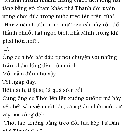
tầng bằng gỗ chạm khắc nhà Thanh đôi uyên
ương chơi đùa trong nước treo lên trên cửa”.
“Haizz năm trước hình như treo cái này rồi, đổi
thành chuỗi hạt ngọc bích nhà Minh trong khí
phái hơn nhỉ?”.
“...”.
Ông cụ Thôi bắt đầu tự nói chuyện với những
trân phẩm lồng đèn của mình.
Mỗi năm đều như vậy.
Tôi ngáp đây.
Hết cách, thật sự là quá sớm rồi.
Cùng ông cụ Thôi lên lên xuống xuống mà bày
xếp hết sân viện một lần, cảm giác nhức mỏi cứ
vậy mà xông đến.
“Thôi lão, không bằng treo đôi tua kép Tử Đàn
nhà Thanh đi ạ”.