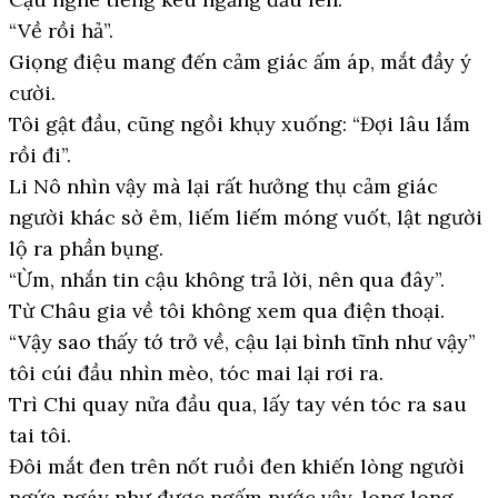
“Về rồi hả”.
Giọng điệu mang đến cảm giác ấm áp, mắt đầy ý
cười.
Tôi gật đầu, cũng ngồi khụy xuống: “Đợi lâu lắm
rồi đi”.
Li Nô nhìn vậy mà lại rất hưởng thụ cảm giác
người khác sờ ẻm, liếm liếm móng vuốt, lật người
lộ ra phần bụng.
“Ừm, nhắn tin cậu không trả lời, nên qua đây”.
Từ Châu gia về tôi không xem qua điện thoại.
“Vậy sao thấy tớ trở về, cậu lại bình tĩnh như vậy”
tôi cúi đầu nhìn mèo, tóc mai lại rơi ra.
Trì Chi quay nửa đầu qua, lấy tay vén tóc ra sau
tai tôi.
Đôi mắt đen trên nốt ruồi đen khiến lòng người
ngứa ngáy như được ngấm nước vậy, long long