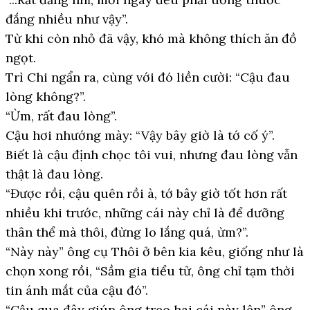
đắng nhiều như vậy”.
Từ khi còn nhỏ đã vậy, khó mà không thích ăn đồ
ngọt.
Trì Chi ngẩn ra, cùng với đó liền cười: “Cậu đau
lòng không?”.
“Ừm, rất đau lòng”.
Cậu hơi nhướng mày: “Vậy bây giờ là tớ cố ý”.
Biết là cậu định chọc tôi vui, nhưng đau lòng vẫn
thật là đau lòng.
“Được rồi, cậu quên rồi à, tớ bây giờ tốt hơn rất
nhiều khi trước, những cái này chỉ là để dưỡng
thân thể mà thôi, đừng lo lắng quá, ừm?”.
“Này này” ông cụ Thôi ở bên kia kêu, giống như là
chọn xong rồi, “Sầm gia tiểu tử, ông chỉ tạm thời
tin ánh mắt của cậu đó”.
“Cậu qua đây giúp ông treo hai cái này lên” ông