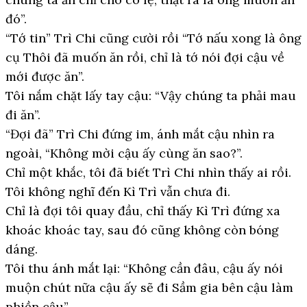
đó”.
“Tớ tin” Trì Chi cũng cười rồi “Tớ nấu xong là ông
cụ Thôi đã muốn ăn rồi, chỉ là tớ nói đợi cậu về
mới được ăn”.
Tôi nắm chặt lấy tay cậu: “Vậy chúng ta phải mau
đi ăn”.
“Đợi đã” Trì Chi đứng im, ánh mắt cậu nhìn ra
ngoài, “Không mời cậu ấy cùng ăn sao?”.
Chỉ một khắc, tôi đã biết Trì Chi nhìn thấy ai rồi.
Tôi không nghĩ đến Kì Trì vẫn chưa đi.
Chỉ là đợi tôi quay đầu, chỉ thấy Kì Trì đứng xa
khoác khoác tay, sau đó cũng không còn bóng
dáng.
Tôi thu ánh mắt lại: “Không cần đâu, cậu ấy nói
muộn chút nữa cậu ấy sẽ đi Sầm gia bên cậu làm
phiền cậu”.