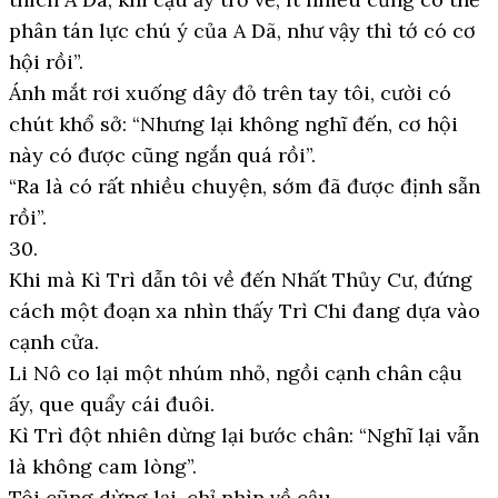
phân tán lực chú ý của A Dã, như vậy thì tớ có cơ
hội rồi”.
Ánh mắt rơi xuống dây đỏ trên tay tôi, cười có
chút khổ sở: “Nhưng lại không nghĩ đến, cơ hội
này có được cũng ngắn quá rồi”.
“Ra là có rất nhiều chuyện, sớm đã được định sẵn
rồi”.
30.
Khi mà Kì Trì dẫn tôi về đến Nhất Thủy Cư, đứng
cách một đoạn xa nhìn thấy Trì Chi đang dựa vào
cạnh cửa.
Li Nô co lại một nhúm nhỏ, ngồi cạnh chân cậu
ấy, que quẩy cái đuôi.
Kì Trì đột nhiên dừng lại bước chân: “Nghĩ lại vẫn
là không cam lòng”.
Tôi cũng dừng lại, chỉ nhìn về cậu.