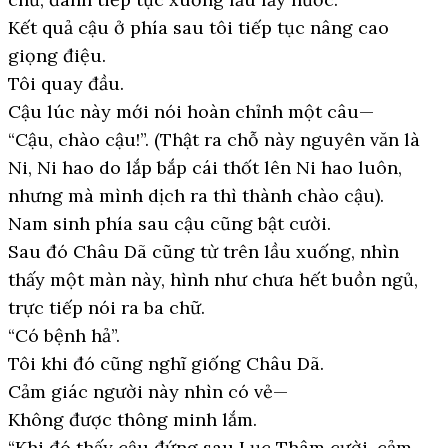
Kết quả cậu ở phía sau tôi tiếp tục nâng cao
giọng điệu.
Tôi quay đầu.
Cậu lúc này mới nói hoàn chỉnh một câu—
“Cậu, chào cậu!”. (Thật ra chỗ này nguyên văn là
Ni, Ni hao do lắp bắp cái thốt lên Ni hao luôn,
nhưng mà mình dịch ra thì thành chào cậu).
Nam sinh phía sau cậu cũng bật cười.
Sau đó Châu Dã cũng từ trên lầu xuống, nhìn
thấy một màn này, hình như chưa hết buồn ngủ,
trực tiếp nói ra ba chữ.
“Có bệnh hả”.
Tôi khi đó cũng nghĩ giống Châu Dã.
Cảm giác người này nhìn có vẻ—
Không được thông minh lắm.
“Khi đó thấy cậu đứng sau Lục Thâm cười, cảm