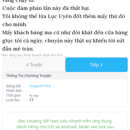
Cuộc đàm phán lần này đã thất bại.
Tôi không thể lừa Lục Uyên đốt thêm mấy thứ đó
cho mình.
Mấy khách hàng ma cứ như đói khát đến cửa hàng
giục tôi cả ngày, chuyện này thật sự khiến tôi sứt
đầu mẻ trán.
Bạn đang đọc
Kinh Doanh Dưới Âm Phủ
Trước
Tiếp
Thông Tin Chương Truyện
Đăng bởi
TruyenYY Pro
Phiên bản
Thời gian
4y ago
Lượt đọc
17
Đọc chương VIP load siêu nhanh trên ứng dụng
dành riêng cho iOS và Android. Nhấn vào link sau