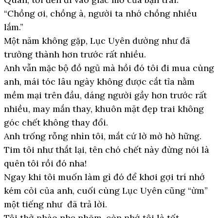
“Chồng ơi, chồng à, người ta nhớ chồng nhiều
lắm.”
Một năm không gặp, Lục Uyên dường như đã
trưởng thành hơn trước rất nhiều.
Anh vẫn mặc bộ đồ ngủ mà hồi đó tôi đi mua cùng
anh, mái tóc lâu ngày không được cắt tỉa nằm
mềm mại trên đầu, dáng người gầy hơn trước rất
nhiều, may mắn thay, khuôn mặt đẹp trai không
góc chết không thay đổi.
Anh trống rỗng nhìn tôi, mắt cứ lờ mờ hờ hững.
Tim tôi như thắt lại, tên chó chết này đừng nói là
quên tôi rồi đó nha!
Ngay khi tôi muốn làm gì đó để khơi gợi trí nhớ
kém cỏi của anh, cuối cùng Lục Uyên cũng “ừm”
một tiếng như đã trả lời.
Tôi thở phào nhẹ nhõm, còn nhớ tôi là tốt.