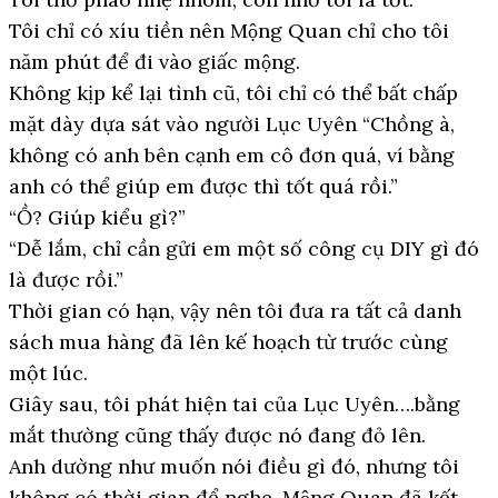
Tôi chỉ có xíu tiền nên Mộng Quan chỉ cho tôi
năm phút để đi vào giấc mộng.
Không kịp kể lại tình cũ, tôi chỉ có thể bất chấp
mặt dày dựa sát vào người Lục Uyên “Chồng à,
không có anh bên cạnh em cô đơn quá, ví bằng
anh có thể giúp em được thì tốt quá rồi.”
“Ồ? Giúp kiểu gì?”
“Dễ lắm, chỉ cần gửi em một số công cụ DIY gì đó
là được rồi.”
Thời gian có hạn, vậy nên tôi đưa ra tất cả danh
sách mua hàng đã lên kế hoạch từ trước cùng
một lúc.
Giây sau, tôi phát hiện tai của Lục Uyên….bằng
mắt thường cũng thấy được nó đang đỏ lên.
Anh dường như muốn nói điều gì đó, nhưng tôi
không có thời gian để nghe, Mộng Quan đã kết