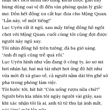
hùng dũng oai vệ đi đến văn phòng quản lý giấc
mơ. Dồn hết đồng xu cắt bạc đưa cho Mộng Quan.
“Lần này, về một tiếng!”
Lục Uyên rất ít ngủ, sau mấy tiếng đồng hồ ngồi
chơi với Mộng Quan, cuối cùng tôi cũng đợi được
người này ngủ say.
Tôi nhìn đồng hồ trên tường, đã ba giờ sáng.
“Anh đi ngủ cũng trễ quá rồi.”
Lục Uyên hình như vẫn đang ở công ty, áo sơ mi
hơi nhăn lại, hai má tái nhợt hơi ửng đỏ hệt như
vừa mới đi xã giao về, cả người nằm dài lên ghế sô
pha trong phòng làm việc.
Tôi bước tới, hít hít “Còn uống rượu nữa chứ?”
Người bên kia nhìn tôi ngây người vài giây, sau
khi xác nhận tôi là ai, anh từ từ thu lại ánh mắt,
nói “ừm” một lần nữa.