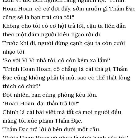
Hoan Hoan, cô cứ đợi đấy, sớm muộn gì Thẩm Đạc
cũng sẽ là bạn trai của tôi."
Không cho tôi có cơ hội trả lời, cậu ta liền dẫn
theo một đám người kiêu ngạo rời đi.
Trước khi đi, người đứng cạnh cậu ta còn cười
nhạo tôi.
"So với Vi Vi nhà tôi, cô còn kém xa lắm!"
"Trình Hoan Hoan, cô chẳng là cái thá gì, Thẩm
Đạc cũng không phải bị mù, sao có thể thật lòng
thích cô chứ?"
Đột nhiên, bạn cùng phòng kêu lớn.
"Hoan Hoan, đại thần trả lời!"
Chính là cái bài viết mà tất cả mọi người đều
mắng tôi xúc phạm Thẩm Đạc.
Thẩm Đạc trả lời ở bên dưới một câu.
"Được Hoan Hoan vũ nhục là vinh hạnh của tôi."