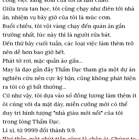
Giữa trưa tan học, tôi cũng chạy như điên tới nhà
ăn, nhiệm vụ bây giờ của tôi là múc cơm.
Buổi chiều, tôi vội vàng chạy đến quán ăn gần
trường nhất, lúc này thì là người rửa bát.
Đến thứ bảy cuối tuần, các loại việc làm thêm trở
nên dễ hơn bao giờ hết.
Phát tờ rơi, mặc quần áo gấu...
May là dạo gần đây Thẩm Đạc tham gia một dự án
nghiên cứu nên cực kỳ bận, cũng không phát hiện
ra tôi có gì bất thường...
Cứ như vậy, tôi dựa vào số đồng lương làm thêm ít
ỏi cùng với da mặt dày, miễn cưỡng mới có thể
duy trì hình tượng "nhà giàu mới nổi" của tôi
trong lòng Thẩm Đạc.
Lì xì, từ 9999 đổi thành 9.9.
"Đại thần, một chút tiền cũng là chân ái. Chúng ta