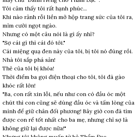
Tôi cảm thấy tôi rất hạnh phúc...
Khi nào rảnh rỗi liền mở hộp trang sức của tôi ra,
mỉm cười ngọt ngào.
Nhưng có một câu nói là gì ấy nhỉ?
"Sợ cái gì thì cái đó tới."
Cái miệng quạ đen này của tôi, bị tôi nó đúng rồi.
Nhà tôi sắp phá sản!
Thẻ của tôi bị khóa!
Thời điểm ba gọi điện thoại cho tôi, tôi đã gào
khóc rất lớn!
"Ba, con rất xin lỗi, nếu như con có đầu óc một
chút thì con cũng sẽ dùng đầu óc và tấm lòng của
mình để giữ chân đối phương! Bây giờ con đã tìm
được con rể tốt nhất cho ba mẹ, nhưng chỉ sợ là
không giữ lại được nữa!"
Nhưng tôi không muốn từ bỏ Thẩm Đạc.