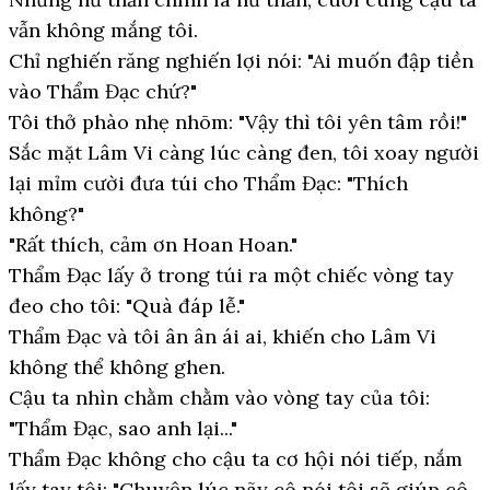
vẫn không mắng tôi.
Chỉ nghiến răng nghiến lợi nói: "Ai muốn đập tiền
vào Thẩm Đạc chứ?"
Tôi thở phào nhẹ nhõm: "Vậy thì tôi yên tâm rồi!"
Sắc mặt Lâm Vi càng lúc càng đen, tôi xoay người
lại mỉm cười đưa túi cho Thẩm Đạc: "Thích
không?"
"Rất thích, cảm ơn Hoan Hoan."
Thẩm Đạc lấy ở trong túi ra một chiếc vòng tay
đeo cho tôi: "Quà đáp lễ."
Thẩm Đạc và tôi ân ân ái ai, khiến cho Lâm Vi
không thể không ghen.
Cậu ta nhìn chằm chằm vào vòng tay của tôi:
"Thẩm Đạc, sao anh lại..."
Thẩm Đạc không cho cậu ta cơ hội nói tiếp, nắm
lấy tay tôi: "Chuyện lúc nãy cô nói tôi sẽ giúp cô