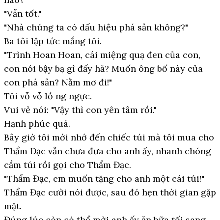
"Vẫn tốt."
"Nhà chúng ta có dấu hiệu phá sản không?"
Ba tôi lập tức mắng tôi.
"Trình Hoan Hoan, cái miệng quạ đen của con,
con nói bậy bạ gì đấy hả? Muốn ông bố này của
con phá sản? Nằm mơ đi!"
Tôi vỗ vỗ lồ ng ngực.
Vui vẻ nói: "Vậy thì con yên tâm rồi."
Hạnh phúc quá.
Bây giờ tôi mới nhớ đến chiếc túi mà tôi mua cho
Thẩm Đạc vẫn chưa đưa cho anh ấy, nhanh chóng
cầm túi rồi gọi cho Thẩm Đạc.
"Thẩm Đạc, em muốn tặng cho anh một cái túi!"
Thẩm Đạc cười nói được, sau đó hẹn thời gian gặp
mặt.
Đúng lúc còn có thể mời anh ấy ăn bữa tối sang