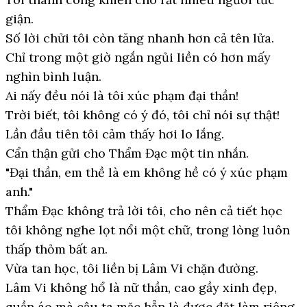
giận.
Số lời chửi tôi còn tăng nhanh hơn cả tên lửa.
Chỉ trong một giờ ngắn ngủi liền có hơn mấy
nghìn bình luận.
Ai nấy đều nói là tôi xúc phạm đại thần!
Trời biết, tôi không có ý đó, tôi chỉ nói sự thật!
Lần đầu tiên tôi cảm thấy hơi lo lắng.
Cẩn thận gửi cho Thẩm Đạc một tin nhắn.
"Đại thần, em thề là em không hề có ý xúc phạm
anh."
Thẩm Đạc không trả lời tôi, cho nên cả tiết học
tôi không nghe lọt nổi một chữ, trong lòng luôn
thấp thỏm bất an.
Vừa tan học, tôi liền bị Lâm Vi chặn đường.
Lâm Vi không hổ là nữ thần, cao gầy xinh đẹp,
quần áo mà cậu ta mặc hẳn là được đặt làm riêng,