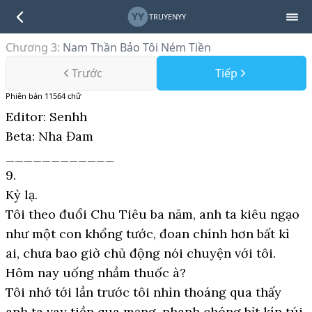
YY
TRUYENYY
Chương 3
:
Nam Thần Bảo Tôi Ném Tiền
Trước
Tiếp
Phiên bản
11564
chữ
Editor: Senhh
Beta: Nha Đam
____________
9.
Kỳ lạ.
Tôi theo đuổi Chu Tiêu ba năm, anh ta kiêu ngạo
như một con khổng tước, đoan chính hơn bất kì
ai, chưa bao giờ chủ động nói chuyện với tôi.
Hôm nay uống nhầm thuốc à?
Tôi nhớ tới lần trước tôi nhìn thoáng qua thấy
anh ta vay tiền qua mạng, nhanh chóng bịt kín túi