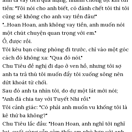
tiền: "Tôi nói cho anh biết, có đánh chết tôi thì tôi
cũng sẽ không cho anh vay tiền đâu!"
"...Hoan Hoan, anh không vay tiền, anh muốn nói
một chút chuyện quan trọng với em."
Ồ, được rồi.
Tôi kêu bạn cùng phòng đi trước, chỉ vào một góc
cách đó không xa: "Qua đó nói."
Chu Tiêu đề nghị đi dạo ở ven hồ, nhưng tôi sợ
anh ta trả thù tôi muốn đẩy tôi xuống sông nên
dứt khoát từ chối.
Sau đó anh ta nhìn tôi, do dự một lát mới nói;
"Anh đã chia tay với Tuyết Nhi rồi."
Tôi cảnh giác: "Có phải anh muốn vu khống tôi là
kẻ thứ ba không?"
Chu Tiêu lắc đầu: "Hoan Hoan, anh nghĩ tới nghĩ
lui, cuối cùng vẫn cảm thấy em phù hợp với anh