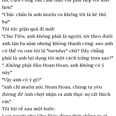
hơn."
"Chắc chắn là anh muốn vu khống tôi là kẻ thứ
ba!"
Tôi tức giận quá đi mất!
"Chu Tiêu, anh không phải là người, tôi theo đuổi
anh tận ba năm nhưng không thành công, sao anh
có thể vu oan tôi là "tuesday" chứ? Đây chẳng
phải là anh lợi dụng tôi một cách trắng trợn sao?"
"...Không phải đâu Hoan Hoan, anh không có ý
này."
"Vậy anh có ý gì?"
"Anh chỉ muốn nói, Hoan Hoan, chúng ta yêu
đương đi! Anh chợt nhận ra anh thực sự rất thích
em."
Tôi lùi về sau một bước.
Loại người như Chu Tiêu đúng thật chẳng ra gì