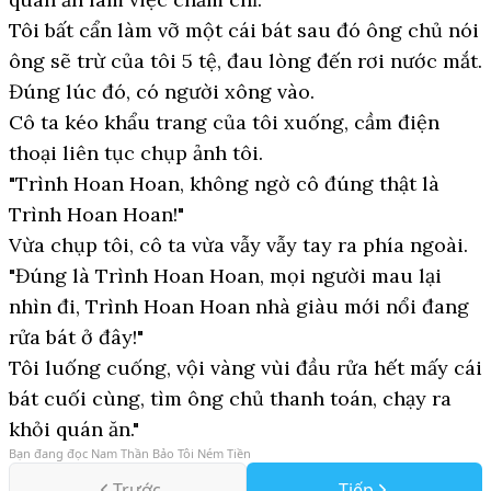
Tôi bất cẩn làm vỡ một cái bát sau đó ông chủ nói
ông sẽ trừ của tôi 5 tệ, đau lòng đến rơi nước mắt.
Đúng lúc đó, có người xông vào.
Cô ta kéo khẩu trang của tôi xuống, cầm điện
thoại liên tục chụp ảnh tôi.
"Trình Hoan Hoan, không ngờ cô đúng thật là
Trình Hoan Hoan!"
Vừa chụp tôi, cô ta vừa vẫy vẫy tay ra phía ngoài.
"Đúng là Trình Hoan Hoan, mọi người mau lại
nhìn đi, Trình Hoan Hoan nhà giàu mới nổi đang
rửa bát ở đây!"
Tôi luống cuống, vội vàng vùi đầu rửa hết mấy cái
bát cuối cùng, tìm ông chủ thanh toán, chạy ra
khỏi quán ăn."
Bạn đang đọc
Nam Thần Bảo Tôi Ném Tiền
Trước
Tiếp