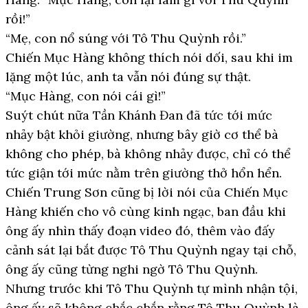
rồi!”
“Mẹ, con nổ súng với Tô Thu Quỳnh rồi.”
Chiến Mục Hàng không thích nói dối, sau khi im
lặng một lúc, anh ta vẫn nói đúng sự thật.
“Mục Hàng, con nói cái gì!”
Suýt chút nữa Tần Khánh Đan đã tức tới mức
nhảy bật khỏi giường, nhưng bây giờ cơ thể bà
không cho phép, bà không nhảy được, chỉ có thể
tức giận tới mức nằm trên giường thở hổn hển.
Chiến Trung Sơn cũng bị lời nói của Chiến Mục
Hàng khiến cho vô cùng kinh ngạc, ban đầu khi
ông ấy nhìn thấy đoạn video đó, thêm vào đấy
cảnh sát lại bắt được Tô Thu Quỳnh ngay tại chỗ,
ông ấy cũng từng nghi ngờ Tô Thu Quỳnh.
Nhưng trước khi Tô Thu Quỳnh tự mình nhận tội,
ông ấy sẽ không chắc chắn rằng Tô Thu Quỳnh là