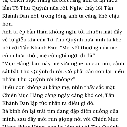
lầm Tô Thu Quỳnh nữa rồi. Nghe thấy lời Tần
Khánh Đan nói, trong lòng anh ta càng khó chịu
hơn.
Anh ta ép bản thân không nghĩ tới khuôn mặt đầy
vẻ tự giễu kia của Tô Thu Quỳnh nữa, anh ta khẽ
nói với Tần Khánh Đan: “Mẹ, vết thương của mẹ
còn chưa khỏi, mẹ cứ nghỉ ngơi đi đã.”
“Mục Hàng, ban nãy mẹ vừa nghe ba con nói, cảnh
sát bắt Thu Quỳnh đi rồi. Có phải các con lại hiểu
nhầm Thu Quỳnh rồi không?”
Hiểu con không ai bằng mẹ, nhìn thấy sắc mặt
Chiến Mục Hàng càng ngày càng khó coi, Tần
Khánh Đan lập tức nhận ra điều gì đó.
Bà bình ổn lại trái tim đang đập điên cuồng của
mình, sau đấy mới run giọng nói với Chiến Mục
Hàng: “Mục Hàng, con lại làm gì với Thu Quỳnh