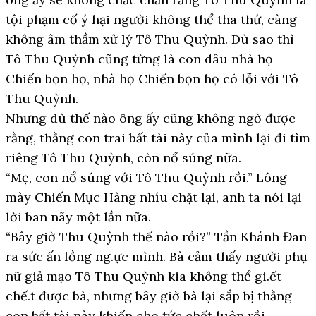
tội phạm cố ý hại người không thể tha thứ, càng
không âm thầm xử lý Tô Thu Quỳnh. Dù sao thì
Tô Thu Quỳnh cũng từng là con dâu nhà họ
Chiến bọn họ, nhà họ Chiến bọn họ có lỗi với Tô
Thu Quỳnh.
Nhưng dù thế nào ông ấy cũng không ngờ được
rằng, thằng con trai bất tài này của mình lại đi tìm
riêng Tô Thu Quỳnh, còn nổ súng nữa.
“Mẹ, con nổ súng với Tô Thu Quỳnh rồi.” Lông
mày Chiến Mục Hàng nhíu chặt lại, anh ta nói lại
lời ban nãy một lần nữa.
“Bây giờ Thu Quỳnh thế nào rồi?” Tần Khánh Đan
ra sức ấn lồng ng.ực mình. Bà cảm thấy người phụ
nữ giả mạo Tô Thu Quỳnh kia không thể gi.ết
chế.t được bà, nhưng bây giờ bà lại sắp bị thằng
con bất tài này khiến cho tức chết luôn rồi.