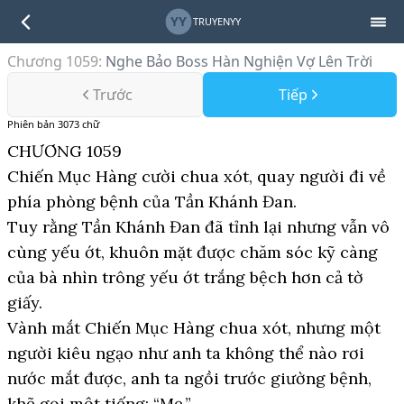
YY
TRUYENYY
Chương 1059
:
Nghe Bảo Boss Hàn Nghiện Vợ Lên Trời
Trước
Tiếp
Phiên bản
3073
chữ
CHƯƠNG 1059
Chiến Mục Hàng cười chua xót, quay người đi về
phía phòng bệnh của Tần Khánh Đan.
Tuy rằng Tần Khánh Đan đã tỉnh lại nhưng vẫn vô
cùng yếu ớt, khuôn mặt được chăm sóc kỹ càng
của bà nhìn trông yếu ớt trắng bệch hơn cả tờ
giấy.
Vành mắt Chiến Mục Hàng chua xót, nhưng một
người kiêu ngạo như anh ta không thể nào rơi
nước mắt được, anh ta ngồi trước giường bệnh,
khẽ gọi một tiếng: “Mẹ.”