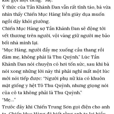
Ý thức của Tần Khánh Đan vẫn rất tỉnh táo, bà vừa
nhìn thấy Chiến Mục Hàng liền giãy dụa muốn
ngồi dậy khỏi giường.
Chiến Mục Hàng sợ Tần Khánh Đan sẽ động tới
vết thương trên người, vội vàng giữ người mẹ bảo
bối nhà mình lại.
“Mục Hàng, người đẩy mẹ xuống cầu thang rồi
đâm mẹ, không phải là Thu Quỳnh.” Lúc Tần
Khánh Đan nói chuyện có hơi tốn sức, sau khi bà
nói xong những lời này thì phải nghỉ mất một lúc
mới nói tiếp được: “Người phụ nữ kia có khuôn
mặt giống y hệt Tô Thu Quỳnh, nhưng giọng nói
của cô ta không phải là Thu Quỳnh.”
“Mẹ…”
Trước đây khi Chiến Trung Sơn gọi điện cho anh
ta, Chiến Mục Hàng đã biết rằng anh ta lại hiểu