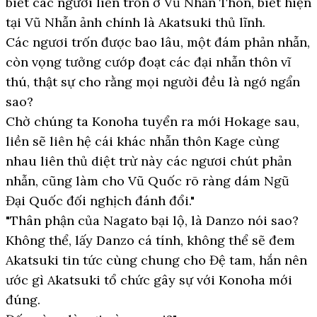
biết các ngươi liền trốn ở Vũ Nhẫn Thôn, biết hiện
tại Vũ Nhẫn ảnh chính là Akatsuki thủ lĩnh.
Các ngươi trốn được bao lâu, một đám phản nhẫn,
còn vọng tưởng cướp đoạt các đại nhẫn thôn vĩ
thú, thật sự cho rằng mọi người đều là ngớ ngẩn
sao?
Chờ chúng ta Konoha tuyển ra mới Hokage sau,
liền sẽ liên hệ cái khác nhẫn thôn Kage cùng
nhau liên thủ diệt trừ này các ngươi chút phản
nhẫn, cũng làm cho Vũ Quốc rõ ràng dám Ngũ
Đại Quốc đối nghịch đánh đổi."
"Thân phận của Nagato bại lộ, là Danzo nói sao?
Không thể, lấy Danzo cá tính, không thể sẽ đem
Akatsuki tin tức cùng chung cho Đệ tam, hắn nên
ước gì Akatsuki tổ chức gây sự với Konoha mới
đúng.