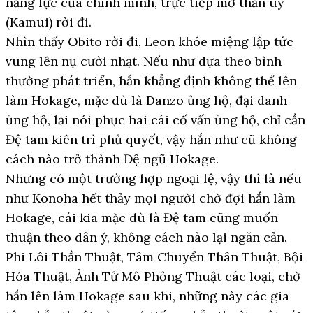
năng lực của chính mình, trực tiếp mở thần uy
(Kamui) rời đi.
Nhìn thấy Obito rời đi, Leon khóe miệng lập tức
vung lên nụ cười nhạt. Nếu như dựa theo bình
thường phát triển, hắn khẳng định không thể lên
làm Hokage, mặc dù là Danzo ủng hộ, đại danh
ủng hộ, lại nói phục hai cái cố vấn ủng hộ, chỉ cần
Đệ tam kiên trì phủ quyết, vậy hắn như cũ không
cách nào trở thành Đệ ngũ Hokage.
Nhưng có một trường hợp ngoại lệ, vậy thì là nếu
như Konoha hết thảy mọi người chờ đợi hắn làm
Hokage, cái kia mặc dù là Đệ tam cũng muốn
thuận theo dân ý, không cách nào lại ngăn cản.
Phi Lôi Thần Thuật, Tâm Chuyển Thân Thuật, Bội
Hóa Thuật, Ảnh Tử Mô Phỏng Thuật các loại, chờ
hắn lên làm Hokage sau khi, những này các gia