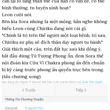
cần lại lo lắng thân thể của hắn có vấn để, có thể
bình thường. tu luyện sinh hoạt."
Leon cười nói.
Bên kia Sora nhưng là một mộng, hắn nghe không
hiểu Leon cùng Chiriku đang nói cái gì.
"Chính là trị trên thể ngươi một loại bệnh, trị sau,
Chiriku sư phụ sẽ đích thân dạy ngươi tu hành."
Giải thích một câu, trên đất lục sau khi đồng ý,
bắt đầu dùng Tứ Tượng Phong Ấn, đem Sora thể
nội đoàn kia Cửu Vĩ Chakra phong ấn đến chuẩn
bị kỹ càng trước phong ấn quyển trục bên trong.
(tấu chương xong)
Bạn đang đọc
Người Ở Marvel, Bắt Đầu Cưới Scarlet Witch
của
Quải Tiền Xuyên
Trước
Tiếp
Thông Tin Chương Truyện
Đăng bởi
TruyenYY Pro