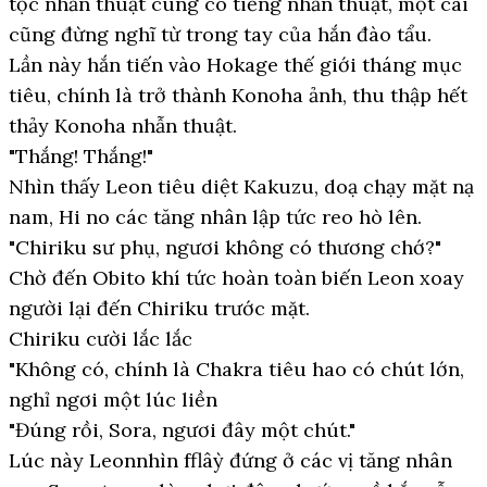
tộc nhẫn thuật cùng có tiếng nhẫn thuật, một cái
cũng đừng nghĩ từ trong tay của hắn đào tẩu.
Lần này hắn tiến vào Hokage thế giới tháng mục
tiêu, chính là trở thành Konoha ảnh, thu thập hết
thảy Konoha nhẫn thuật.
"Thắng! Thắng!"
Nhìn thấy Leon tiêu diệt Kakuzu, doạ chạy mặt nạ
nam, Hi no các tăng nhân lập tức reo hò lên.
"Chiriku sư phụ, ngươi không có thương chớ?"
Chờ đến Obito khí tức hoàn toàn biến Leon xoay
người lại đến Chiriku trước mặt.
Chiriku cười lắc lắc
"Không có, chính là Chakra tiêu hao có chút lớn,
nghỉ ngơi một lúc liền
"Đúng rồi, Sora, ngươi đây một chút."
Lúc này Leonnhìn fflâỳ đứng ở các vị tăng nhân