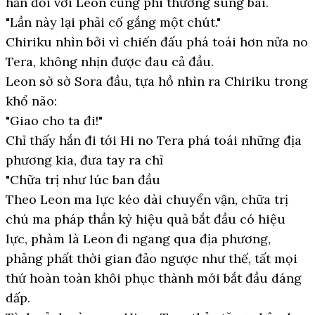
hắn đối với Leon cũng phi thường sùng bái.
"Lần này lại phải cố gắng một chút."
Chiriku nhìn bởi vì chiến đấu phá toái hơn nửa no
Tera, không nhịn được đau cả đầu.
Leon sờ sờ Sora đầu, tựa hồ nhìn ra Chiriku trong
khổ não:
"Giao cho ta đi!"
Chỉ thấy hắn đi tới Hi no Tera phá toái những địa
phương kia, đưa tay ra chỉ
"Chữa trị như lúc ban đầu
Theo Leon ma lực kéo dài chuyển vận, chữa trị
chú ma pháp thần kỳ hiệu quả bắt đầu có hiệu
lực, phàm là Leon đi ngang qua địa phương,
phảng phất thời gian đảo ngược như thế, tất mọi
thứ hoàn toàn khôi phục thành mới bắt đầu dáng
dấp.