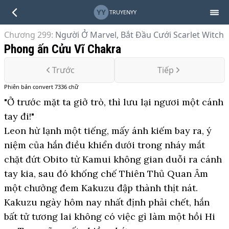
YY
TRUYENYY
Chương 299
:
Người Ở Marvel, Bắt Đầu Cưới Scarlet Witch
Phong ấn Cửu Vĩ Chakra
Trước
Tiếp
Phiên bản
convert
7336
chữ
"Ở trước mặt ta giở trò, thì lưu lại ngươi một cánh
tay đi!"
Leon hừ lạnh một tiếng, mấy ánh kiếm bay ra, ý
niệm của hắn điều khiển dưới trong nháy mắt
chặt đứt Obito từ Kamui không gian duỗi ra cánh
tay kia, sau đó khống chế Thiên Thủ Quan Âm
một chưởng đem Kakuzu đập thành thịt nát.
Kakuzu ngày hôm nay nhất định phải chết, hắn
bất tử tương lai không có việc gì làm một hồi Hi