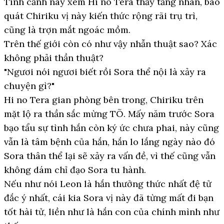
Tình cảnh này xem Hi no Tera thảy tăng nhân, bao
quát Chiriku vị này kiến thức rộng rãi trụ trì,
cũng là trợn mắt ngoác mồm.
Trên thế giới còn có như vậy nhẫn thuật sao? Xác
không phải thần thuật?
"Ngươi nói ngươi biết rồi Sora thể nội là xảy ra
chuyện gì?"
Hi no Tera gian phòng bên trong, Chiriku trên
mặt lộ ra thần sắc mừng TÕ. Mấy năm trước Sora
bạo tẩu sự tình hắn còn ký ức chưa phai, này cũng
vẫn là tâm bệnh của hắn, hắn lo lắng ngày nào đó
Sora thân thể lại sẽ xảy ra vấn đề, vì thế cũng vẫn
không dám chỉ đạo Sora tu hành.
Nếu như nói Leon là hắn thưởng thức nhất đệ tử
đắc ý nhất, cái kia Sora vị này đã từng mất đi bạn
tốt hài tử, liền như là hắn con của chính mình như