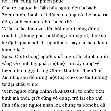
no Tera, cũng rất phiền phức.
Cho tới ngược lại hắn nửa người đều là bạch
Zetsu hình thành, cắt đứt sau cũng có thể mọc ra
đến, cảnh cáo một chút là có thể.
"A lặc, a lặc, Kakuzu tiền bối ngươi cũng đừng
trách ta, không phải ta không cứu ngươi, thực sự
kẻ địch quá mạnh, ta người mới này căn bản đánh
không lại."
Xa xa Obito bóng người xuất hiện, lắc chính mình
vắng vẻ cánh tay phải, một bộ run rẩy dáng vẻ.
Leon nhìn ngụy trang Obito, thu hồi Thiên Thủ
Âm như, sau đó dùng một loại cao cao tại thượng
tự đại khẩu vị nói:
"Xem ngươi cũng chính là Akatsuki tổ chức tiểu
binh mà thôi, giết cũng vô dụng, trở lại cho thủ
lĩnh của các ngươi nhắn lời, chúng ta Konoha đã