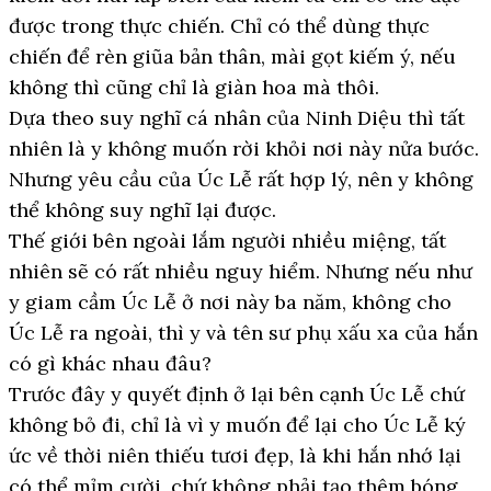
được trong thực chiến. Chỉ có thể dùng thực
chiến để rèn giũa bản thân, mài gọt kiếm ý, nếu
không thì cũng chỉ là giàn hoa mà thôi.
Dựa theo suy nghĩ cá nhân của Ninh Diệu thì tất
nhiên là y không muốn rời khỏi nơi này nửa bước.
Nhưng yêu cầu của Úc Lễ rất hợp lý, nên y không
thể không suy nghĩ lại được.
Thế giới bên ngoài lắm người nhiều miệng, tất
nhiên sẽ có rất nhiều nguy hiểm. Nhưng nếu như
y giam cầm Úc Lễ ở nơi này ba năm, không cho
Úc Lễ ra ngoài, thì y và tên sư phụ xấu xa của hắn
có gì khác nhau đâu?
Trước đây y quyết định ở lại bên cạnh Úc Lễ chứ
không bỏ đi, chỉ là vì y muốn để lại cho Úc Lễ ký
ức về thời niên thiếu tươi đẹp, là khi hắn nhớ lại
có thể mỉm cười, chứ không phải tạo thêm bóng