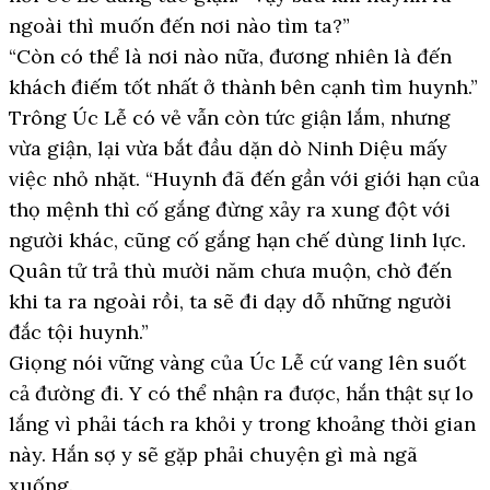
ngoài thì muốn đến nơi nào tìm ta?”
“Còn có thể là nơi nào nữa, đương nhiên là đến
khách điếm tốt nhất ở thành bên cạnh tìm huynh.”
Trông Úc Lễ có vẻ vẫn còn tức giận lắm, nhưng
vừa giận, lại vừa bắt đầu dặn dò Ninh Diệu mấy
việc nhỏ nhặt. “Huynh đã đến gần với giới hạn của
thọ mệnh thì cố gắng đừng xảy ra xung đột với
người khác, cũng cố gắng hạn chế dùng linh lực.
Quân tử trả thù mười năm chưa muộn, chờ đến
khi ta ra ngoài rồi, ta sẽ đi dạy dỗ những người
đắc tội huynh.”
Giọng nói vững vàng của Úc Lễ cứ vang lên suốt
cả đường đi. Y có thể nhận ra được, hắn thật sự lo
lắng vì phải tách ra khỏi y trong khoảng thời gian
này. Hắn sợ y sẽ gặp phải chuyện gì mà ngã
xuống.