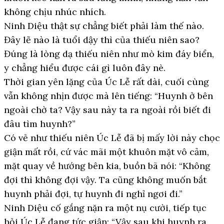
không chịu nhúc nhích.
Ninh Diệu thật sự chẳng biết phải làm thế nào.
Đây lẽ nào là tuổi dậy thì của thiếu niên sao?
Đúng là lòng dạ thiếu niên như mò kim đáy biển,
y chẳng hiểu được cái gì luôn đây nè.
Thời gian yên lặng của Úc Lễ rất dài, cuối cùng
vẫn không nhịn được mà lên tiếng: “Huynh ở bên
ngoài chờ ta? Vậy sau này ta ra ngoài rồi biết đi
đâu tìm huynh?”
Có vẻ như thiếu niên Úc Lễ đã bị mấy lời này chọc
giận mất rồi, cứ vác mãi một khuôn mặt vô cảm,
mặt quay về hướng bên kia, buồn bã nói: “Không
đợi thì không đợi vậy. Ta cũng không muốn bắt
huynh phải đợi, tự huynh đi nghỉ ngơi đi.”
Ninh Diệu cố gắng nặn ra một nụ cười, tiếp tục
hỏi Úc Lễ đang tức giận: “Vậy sau khi huynh ra