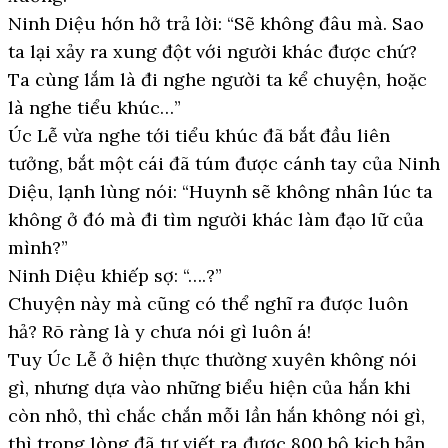
Ninh Diệu hớn hở trả lời: “Sẽ không đâu mà. Sao
ta lại xảy ra xung đột với người khác được chứ?
Ta cùng lắm là đi nghe người ta kể chuyện, hoặc
là nghe tiểu khúc…”
Úc Lễ vừa nghe tới tiểu khúc đã bắt đầu liên
tưởng, bắt một cái đã túm được cánh tay của Ninh
Diệu, lạnh lùng nói: “Huynh sẽ không nhân lúc ta
không ở đó mà đi tìm người khác làm đạo lữ của
mình?”
Ninh Diệu khiếp sợ: “….?”
Chuyện này mà cũng có thể nghĩ ra được luôn
hả? Rõ ràng là y chưa nói gì luôn á!
Tuy Úc Lễ ở hiện thực thường xuyên không nói
gì, nhưng dựa vào những biểu hiện của hắn khi
còn nhỏ, thì chắc chắn mỗi lần hắn không nói gì,
thì trong lòng đã tự viết ra được 800 bộ kịch bản