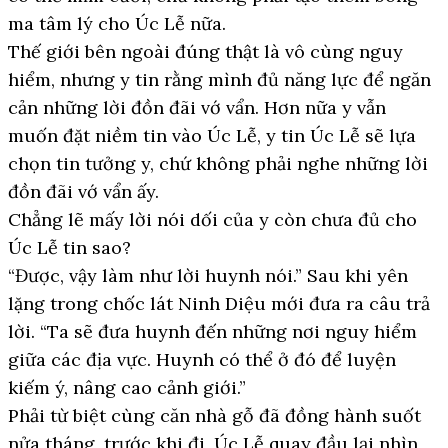
ma tâm lý cho Úc Lễ nữa.
Thế giới bên ngoài đúng thật là vô cùng nguy
hiểm, nhưng y tin rằng mình đủ năng lực để ngăn
cản những lời đồn đãi vớ vẩn. Hơn nữa y vẫn
muốn đặt niềm tin vào Úc Lễ, y tin Úc Lễ sẽ lựa
chọn tin tưởng y, chứ không phải nghe những lời
đồn đãi vớ vẩn ấy.
Chẳng lẽ mấy lời nói dối của y còn chưa đủ cho
Úc Lễ tin sao?
“Được, vậy làm như lời huynh nói.” Sau khi yên
lặng trong chốc lát Ninh Diệu mới đưa ra câu trả
lời. “Ta sẽ đưa huynh đến những nơi nguy hiểm
giữa các địa vực. Huynh có thể ở đó để luyện
kiếm ý, nâng cao cảnh giới.”
Phải từ biệt cùng căn nhà gỗ đã đồng hành suốt
nửa tháng, trước khi đi, Úc Lễ quay đầu lại nhìn