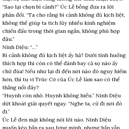
“Sao lại chọn bí cảnh?” Úc Lễ bỗng đưa ra lời
phản đối. “Ta cho rằng bí cảnh không đủ kịch liệt,
không thể giúp ta tích lũy nhiều kinh nghiệm
chiến đấu trong thời gian ngắn, không phù hợp
đâu.”
Ninh Diệu: “…”
Bí cảnh không đủ kịch liệt ấy hả? Dưới tình huống
thích hợp thì còn có thể đánh bay cả sọ não ấy
chứ đùa! Nếu như lại đi đến nơi nào đó nguy hiểm
hơn, thì tu vi Trúc Cơ của Úc Lễ làm sao có thể
thắng nổi đây?
“Huynh còn nhỏ. Huynh không hiểu.” Ninh Diệu
dứt khoát giải quyết ngay. “Nghe ta, cứ đi nơi đó
đi.”
Úc Lễ đen mặt không nói lời nào. Ninh Diệu
muốn kéo hắn ra sau lưng mình, nhưng hắn vẫn