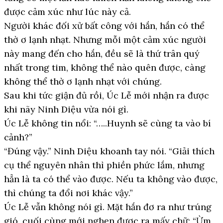
được cảm xúc như lúc này cả.
Người khác đối xử bất công với hắn, hắn có thể
thờ ơ lạnh nhạt. Nhưng mỗi một cảm xúc người
này mang đến cho hắn, đều sẽ là thứ trân quý
nhất trong tim, không thể nào quên được, càng
không thể thờ ơ lạnh nhạt với chúng.
Sau khi tức giận đủ rồi, Úc Lễ mới nhận ra được
khi nãy Ninh Diệu vừa nói gì.
Úc Lễ không tin nổi: “…..Huynh sẽ cùng ta vào bí
cảnh?”
“Đúng vậy.” Ninh Diệu khoanh tay nói. “Giải thích
cụ thể nguyên nhân thì phiền phức lắm, nhưng
hẳn là ta có thể vào được. Nếu ta không vào được,
thì chúng ta đổi nơi khác vậy.”
Úc Lễ vẫn không nói gì. Mặt hắn đơ ra như trúng
gió, cuối cùng mới nghẹn được ra mấy chữ: “Ừm,