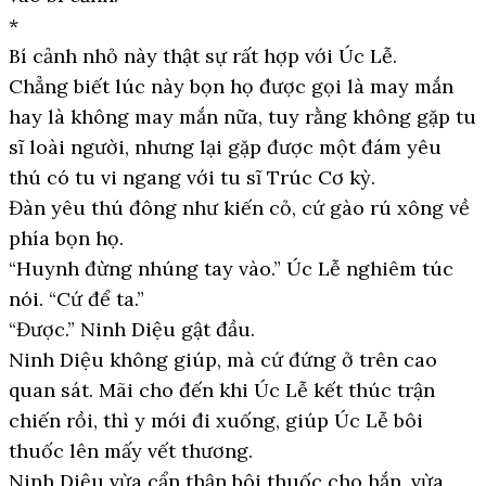
*
Bí cảnh nhỏ này thật sự rất hợp với Úc Lễ.
Chẳng biết lúc này bọn họ được gọi là may mắn
hay là không may mắn nữa, tuy rằng không gặp tu
sĩ loài người, nhưng lại gặp được một đám yêu
thú có tu vi ngang với tu sĩ Trúc Cơ kỳ.
Đàn yêu thú đông như kiến cỏ, cứ gào rú xông về
phía bọn họ.
“Huynh đừng nhúng tay vào.” Úc Lễ nghiêm túc
nói. “Cứ để ta.”
“Được.” Ninh Diệu gật đầu.
Ninh Diệu không giúp, mà cứ đứng ở trên cao
quan sát. Mãi cho đến khi Úc Lễ kết thúc trận
chiến rồi, thì y mới đi xuống, giúp Úc Lễ bôi
thuốc lên mấy vết thương.
Ninh Diệu vừa cẩn thận bôi thuốc cho hắn, vừa