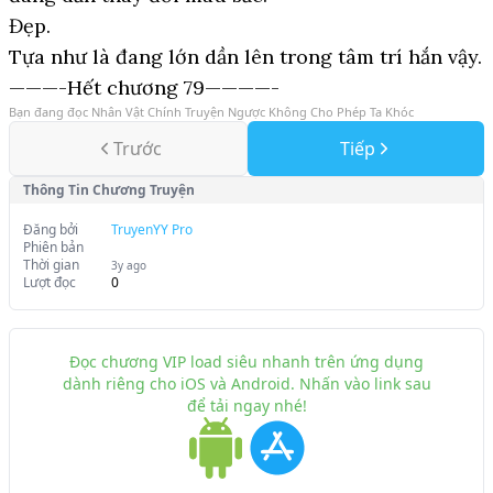
Đẹp.
Tựa như là đang lớn dần lên trong tâm trí hắn vậy.
———-Hết chương 79————-
Bạn đang đọc
Nhân Vật Chính Truyện Ngược Không Cho Phép Ta Khóc
Trước
Tiếp
Thông Tin Chương Truyện
Đăng bởi
TruyenYY Pro
Phiên bản
Thời gian
3y ago
Lượt đọc
0
Đọc chương VIP load siêu nhanh trên ứng dụng
dành riêng cho iOS và Android. Nhấn vào link sau
để tải ngay nhé!