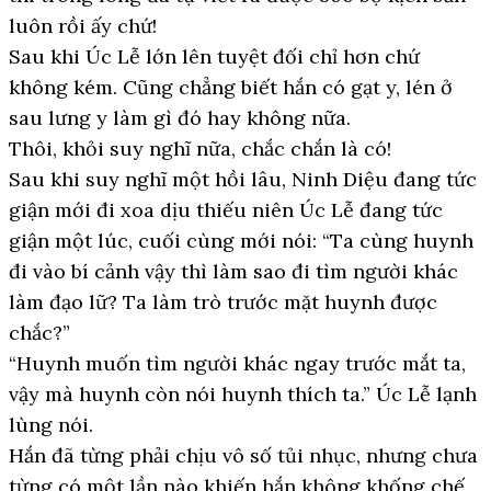
luôn rồi ấy chứ!
Sau khi Úc Lễ lớn lên tuyệt đối chỉ hơn chứ
không kém. Cũng chẳng biết hắn có gạt y, lén ở
sau lưng y làm gì đó hay không nữa.
Thôi, khỏi suy nghĩ nữa, chắc chắn là có!
Sau khi suy nghĩ một hồi lâu, Ninh Diệu đang tức
giận mới đi xoa dịu thiếu niên Úc Lễ đang tức
giận một lúc, cuối cùng mới nói: “Ta cùng huynh
đi vào bí cảnh vậy thì làm sao đi tìm người khác
làm đạo lữ? Ta làm trò trước mặt huynh được
chắc?”
“Huynh muốn tìm người khác ngay trước mắt ta,
vậy mà huynh còn nói huynh thích ta.” Úc Lễ lạnh
lùng nói.
Hắn đã từng phải chịu vô số tủi nhục, nhưng chưa
từng có một lần nào khiến hắn không khống chế