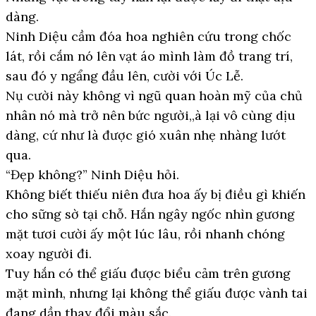
dàng.
Ninh Diệu cầm đóa hoa nghiên cứu trong chốc
lát, rồi cắm nó lên vạt áo mình làm đồ trang trí,
sau đó y ngẩng đầu lên, cười với Úc Lễ.
Nụ cười này không vì ngũ quan hoàn mỹ của chủ
nhân nó mà trở nên bức người,,à lại vô cùng dịu
dàng, cứ như là được gió xuân nhẹ nhàng lướt
qua.
“Đẹp không?” Ninh Diệu hỏi.
Không biết thiếu niên đưa hoa ấy bị điều gì khiến
cho sững sờ tại chỗ. Hắn ngây ngốc nhìn gương
mặt tươi cười ấy một lúc lâu, rồi nhanh chóng
xoay người đi.
Tuy hắn có thể giấu được biểu cảm trên gương
mặt mình, nhưng lại không thể giấu được vành tai
đang dần thay đổi màu sắc.