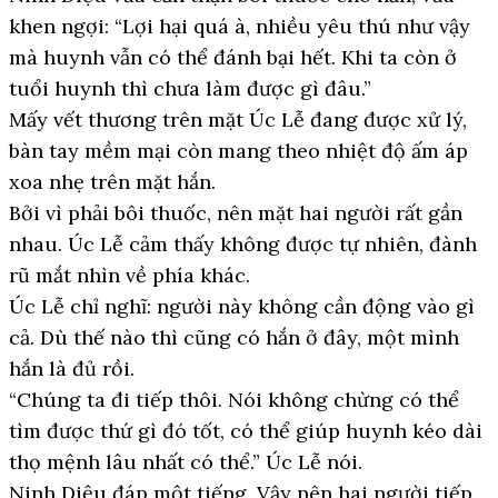
khen ngợi: “Lợi hại quá à, nhiều yêu thú như vậy
mà huynh vẫn có thể đánh bại hết. Khi ta còn ở
tuổi huynh thì chưa làm được gì đâu.”
Mấy vết thương trên mặt Úc Lễ đang được xử lý,
bàn tay mềm mại còn mang theo nhiệt độ ấm áp
xoa nhẹ trên mặt hắn.
Bởi vì phải bôi thuốc, nên mặt hai người rất gần
nhau. Úc Lễ cảm thấy không được tự nhiên, đành
rũ mắt nhìn về phía khác.
Úc Lễ chỉ nghĩ: người này không cần động vào gì
cả. Dù thế nào thì cũng có hắn ở đây, một mình
hắn là đủ rồi.
“Chúng ta đi tiếp thôi. Nói không chừng có thể
tìm được thứ gì đó tốt, có thể giúp huynh kéo dài
thọ mệnh lâu nhất có thể.” Úc Lễ nói.
Ninh Diệu đáp một tiếng. Vậy nên hai người tiếp