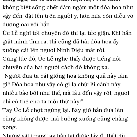
không biết sống chết dám ngậm một đóa hoa như
vậy đến, đặt lên trên người y, hơn nữa còn diễu võ
dương oai với hắn.
Úc Lễ nghĩ tới chuyện đó thì lại tức giận. Khi hắn
giật mình tỉnh ra, thì cũng đã hái đóa hoa ấy
xuống cài lên người Ninh Diệu mất rồi.
Cùng lúc đó, Úc Lễ nghe thấy được tiếng nói
chuyện của hai người cách đó không xa.
“Ngươi đưa ta cái giống hoa không quả này làm
gì? Đóa hoa như vậy có gì lạ chứ! Bí cảnh này
nhiều bảo bối như thế, mà lâu đến vậy rồi, ngươi
chỉ có thể cho ta mỗi thứ này!”
Tay Úc Lễ chợt ngừng lại. Bây giờ hắn đưa lên
cũng không được, mà buông xuống cũng chẳng
xong.
Nhưng vật trong tay hắn lại được lấy đi thật dịu