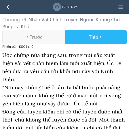
YY
TRUYENYY
Chương 79
:
Nhân Vật Chính Truyện Ngược Không Cho
Phép Ta Khóc
Trước
Tiếp
Phiên bản
13004
chữ
Ước chừng nửa tháng sau, trong núi sâu xuất
hiện vài vết chân hiếm lắm mới xuất hiện, Úc Lễ
bèn đưa ra yêu cầu rời khỏi nơi này với Ninh
Diệu.
“Nơi này không thể ở lâu, ta bắt buộc phải nâng
cao sức mạnh, không thể cứ ở mãi một nơi sóng
yên biển lặng như vậy được.” Úc Lễ nói.
Đóng cửa luyện kiếm chỉ có thể luyện được nhất
thời, chứ không thể luyện được cả đời. Một thanh
kiếm dời núi lấp biển của kiếm tu chỉ có thể đạt