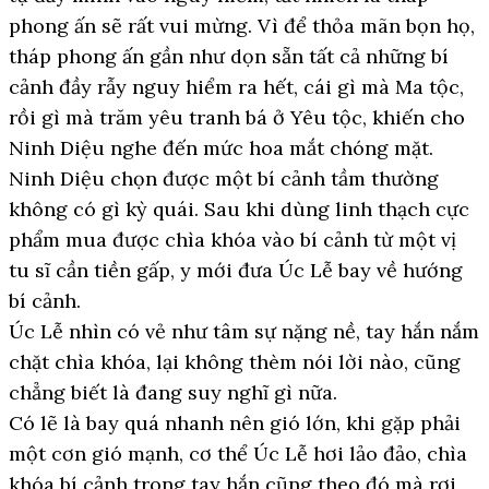
phong ấn sẽ rất vui mừng. Vì để thỏa mãn bọn họ,
tháp phong ấn gần như dọn sẵn tất cả những bí
cảnh đầy rẫy nguy hiểm ra hết, cái gì mà Ma tộc,
rồi gì mà trăm yêu tranh bá ở Yêu tộc, khiến cho
Ninh Diệu nghe đến mức hoa mắt chóng mặt.
Ninh Diệu chọn được một bí cảnh tầm thường
không có gì kỳ quái. Sau khi dùng linh thạch cực
phẩm mua được chìa khóa vào bí cảnh từ một vị
tu sĩ cần tiền gấp, y mới đưa Úc Lễ bay về hướng
bí cảnh.
Úc Lễ nhìn có vẻ như tâm sự nặng nề, tay hắn nắm
chặt chìa khóa, lại không thèm nói lời nào, cũng
chẳng biết là đang suy nghĩ gì nữa.
Có lẽ là bay quá nhanh nên gió lớn, khi gặp phải
một cơn gió mạnh, cơ thể Úc Lễ hơi lảo đảo, chìa
khóa bí cảnh trong tay hắn cũng theo đó mà rơi