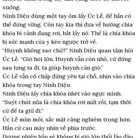
xuống.
Ninh Diệu dùng một tay ôm lấy Úc Lễ, để hắn có
thể đứng vững. Còn tay kia thì đưa về hướng chìa
khóa bí cảnh đang rơi, bắt lấy nó. Thế là chìa khóa
bị sức mạnh của y kéo ngược trở về.
“Huynh không sao chứ?” Ninh Diệu quan tâm hỏi
Úc Lễ. “Gió hơi lớn. Huynh vẫn còn nhỏ, cứ đứng
sau lưng ta đi, ta giúp huynh cản gió.”
Úc Lễ vẫn cố chấp đứng yên tại chỗ, nhìn vào chìa
khóa trong tay Ninh Diệu.
Ninh Diệu lấy chìa khóa nhét vào ngực mình.
“Suýt chút nữa là chìa khóa rơi mất rồi, tạm thời
cứ để ta giữ đi.”
Úc Lễ mím môi, sắc mặt càng nghiêm trọng hơn.
Hắn cứ cau mày nhìn về phía trước.
Đương nhiên hắn sẽ không bị gió lớn thổi lảo đảo,