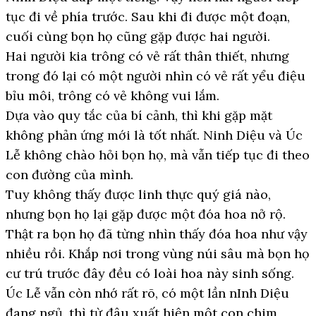
tục đi về phía trước. Sau khi đi được một đoạn,
cuối cùng bọn họ cũng gặp được hai người.
Hai người kia trông có vẻ rất thân thiết, nhưng
trong đó lại có một người nhìn có vẻ rất yểu điệu
bỉu môi, trông có vẻ không vui lắm.
Dựa vào quy tắc của bí cảnh, thì khi gặp mặt
không phản ứng mới là tốt nhất. Ninh Diệu và Úc
Lễ không chào hỏi bọn họ, mà vẫn tiếp tục đi theo
con đường của mình.
Tuy không thấy được linh thực quý giá nào,
nhưng bọn họ lại gặp được một đóa hoa nở rộ.
Thật ra bọn họ đã từng nhìn thấy đóa hoa như vậy
nhiều rồi. Khắp nơi trong vùng núi sâu mà bọn họ
cư trú trước đây đều có loài hoa này sinh sống.
Úc Lễ vẫn còn nhớ rất rõ, có một lần nInh Diệu
đang ngủ, thì từ đâu xuất hiện một con chim