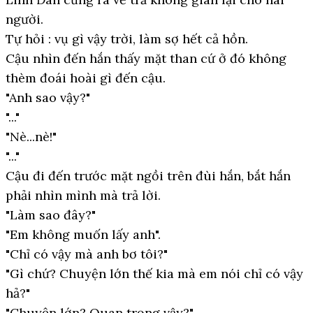
người.
Tự hỏi : vụ gì vậy trời, làm sợ hết cả hồn.
Cậu nhìn đến hắn thấy mặt than cứ ở đó không
thèm đoái hoài gì đến cậu.
"Anh sao vậy?"
"..."
"Nè...nè!"
"..."
Cậu đi đến trước mặt ngồi trên đùi hắn, bắt hắn
phải nhìn mình mà trả lời.
"Làm sao đây?"
"Em không muốn lấy anh".
"Chỉ có vậy mà anh bơ tôi?"
"Gì chứ? Chuyện lớn thế kia mà em nói chỉ có vậy
hả?"
"Chuyện lớn? Quan trọng vậy?"