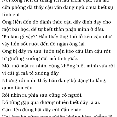
cửa phòng đã thấy cậu vẫn đang ngủ chưa biết sự
tình chi.
Ông liền đến đó đánh thức cậu dậy định dạy cho
một bài học, để tự biết thân phận mình ở đâu.
"Ba làm gì vậy?" Hắn thấy ông thô lỗ kéo cậu như
vậy liền sốt ruột đến đó ngăn ông lại.
Ông bị đẩy ra sau, luôn tiện kéo cậu làm cậu rớt
từ giường xuống đất mà tỉnh giấc.
Mới mở mắt ra nhìn, cũng không biết mình vừa rồi
vì cái gì mà té xuống đây.
Nhưng rồi nhìn thấy hắn đang bộ dạng lo lắng,
quan tâm cậu.
Rồi nhìn ra phía sau cũng có người.
Đã từng gặp qua đương nhiên biết đây là ai.
Cậu liền đứng bật dậy cúi đầu chào.
Hai ông bà cũng ngạc nhiên không kém, chẳng lẽ