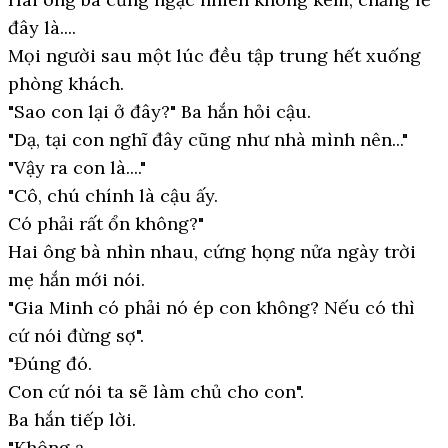
đây là....
Mọi người sau một lúc đều tập trung hết xuống
phòng khách.
"Sao con lại ở đây?" Ba hắn hỏi cậu.
"Dạ, tại con nghĩ đây cũng như nhà mình nên..."
"Vậy ra con là...."
"Cô, chú chính là cậu ấy.
Có phải rất ổn không?"
Hai ông bà nhìn nhau, cứng họng nửa ngày trời
mẹ hắn mới nói.
"Gia Minh có phải nó ép con không? Nếu có thì
cứ nói đừng sợ".
"Đúng đó.
Con cứ nói ta sẽ làm chủ cho con".
Ba hắn tiếp lời.
"Không ạ.