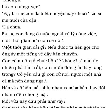
Là con tự nguyện".
"Vậy ba mẹ con đã biết chuyện này chưa?" Là ba
mẹ nuôi của cậu.
"Dạ chưa.
Ba mẹ con đang ở nước ngoài xử lý công việc,
một thời gian nữa con sẽ nói".
"Một thời gian cái gì? Nếu được ta liền gọi cho
ông ấy một tiếng về đây bàn chuyện.
Con có muốn tổ chức hôn lễ không?...à mà tức
nhiên phải làm rồi, con muốn đơn giản hay long
trọng? Có yêu cầu gì con cứ nói, người một nhà
cả mà nên đừng ngại".
Hắn và cô bốn mắt nhìn nhau xem ba hắn thay đổi
nhanh đến chóng mặt.
Mới vừa nãy đâu phải như vậy?
Con trai của bằng hữu kiêm ân nhân quả nhiên có