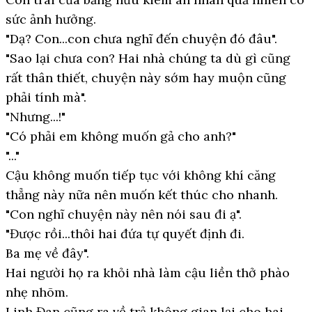
sức ảnh hưởng.
"Dạ? Con...con chưa nghĩ đến chuyện đó đâu".
"Sao lại chưa con? Hai nhà chúng ta dù gì cũng
rất thân thiết, chuyện này sớm hay muộn cũng
phải tính mà".
"Nhưng...!"
"Có phải em không muốn gả cho anh?"
"..."
Cậu không muốn tiếp tục với không khí căng
thẳng này nữa nên muốn kết thúc cho nhanh.
"Con nghĩ chuyện này nên nói sau đi ạ".
"Được rồi...thôi hai đứa tự quyết định đi.
Ba mẹ về đây".
Hai người họ ra khỏi nhà làm cậu liền thở phào
nhẹ nhõm.
Linh Đan cũng ra về trả không gian lại cho hai