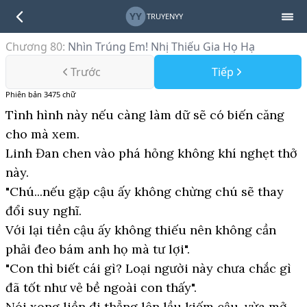
YY
TRUYENYY
Chương 80
:
Nhìn Trúng Em! Nhị Thiếu Gia Họ Hạ
Trước
Tiếp
Phiên bản
3475
chữ
Tình hình này nếu càng làm dữ sẽ có biến căng
cho mà xem.
Linh Đan chen vào phá hỏng không khí nghẹt thở
này.
"Chú...nếu gặp cậu ấy không chừng chú sẽ thay
đổi suy nghĩ.
Với lại tiền cậu ấy không thiếu nên không cần
phải đeo bám anh họ mà tư lợi".
"Con thì biết cái gì? Loại người này chưa chắc gì
đã tốt như vẻ bề ngoài con thấy".
Nói xong liền đi thẳng lên lầu kiếm cậu, vừa mở