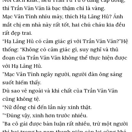
thì Trần Văn Văn là bạc thậm chí là vàng.
Mạc Vân Tình nhíu mày, thích Hạ Lăng Hủ? Ánh
mắt chị em nhà này rất tốt, hai chú cháu kia đều
rất đẹp trai.
“Hạ Lăng Hủ có cảm giác gì với Trần Văn Văn?”Hệ
thống: “Không có cảm giác gì, suy nghĩ và thủ
đoạn của Trần Văn Văn không thể thực hiện được
với Hạ Lăng Hủ.
”Mạc Vân Tình ngây người, người đàn ông sáng
suốt hiếm thấy.
Dù sao vẻ ngoài và khí chất của Trần Văn Văn
cũng không tệ.
“Nữ đồng chí đến lần này xinh thật.
”“Đúng vậy, xinh hơn trước nhiều.
”Ba cô gái được bàn luận rất nhiều, trừ một người
thì hai trong ba nam thanh niên còn lại cũng khá