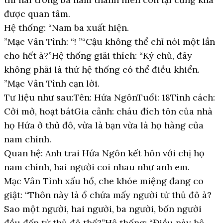
được quan tâm.
Hệ thống: “Nam ba xuất hiện.
”Mạc Vân Tình: “! ”“Cậu không thể chỉ nói một lần
cho hết à?”Hệ thống giải thích: “Ký chủ, đây
không phải là thứ hệ thống có thể điều khiển.
”Mạc Vân Tình cạn lời.
Tư liệu như sau:Tên: Hứa NgônTuổi: 18Tính cách:
Cởi mở, hoạt bátGia cảnh: cháu đích tôn của nhà
họ Hứa ở thủ đô, vừa là bạn vừa là họ hàng của
nam chính.
Quan hệ: Anh trai Hứa Ngôn kết hôn với chị họ
nam chính, hai người coi nhau như anh em.
Mạc Vân Tình xấu hổ, che khóe miệng đang co
giật: “Thôn này là ổ chứa mấy người từ thủ đô à?
Sao một người, hai người, ba người, bốn người
đều đến từ thủ đô thế?”Hệ thống: “Điều này hệ