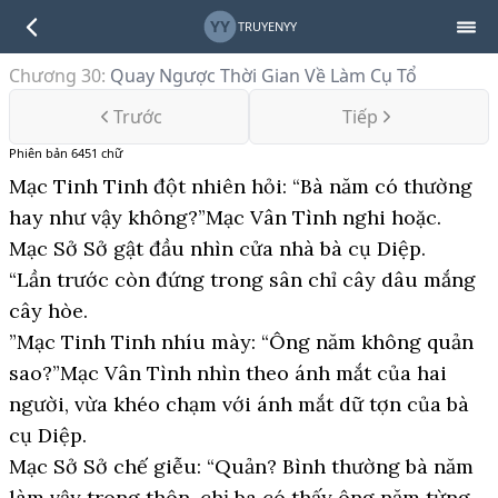
YY
TRUYENYY
Chương 30
:
Quay Ngược Thời Gian Về Làm Cụ Tổ
Trước
Tiếp
Phiên bản
6451
chữ
Mạc Tinh Tinh đột nhiên hỏi: “Bà năm có thường
hay như vậy không?”Mạc Vân Tình nghi hoặc.
Mạc Sở Sở gật đầu nhìn cửa nhà bà cụ Diệp.
“Lần trước còn đứng trong sân chỉ cây dâu mắng
cây hòe.
”Mạc Tinh Tinh nhíu mày: “Ông năm không quản
sao?”Mạc Vân Tình nhìn theo ánh mắt của hai
người, vừa khéo chạm với ánh mắt dữ tợn của bà
cụ Diệp.
Mạc Sở Sở chế giễu: “Quản? Bình thường bà năm
làm vậy trong thôn, chị ba có thấy ông năm từng