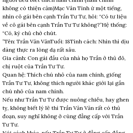
không có thiện cảm)Mạc Vân Tình ừ một tiếng,
nhìn cô gái bên cạnh Trần Tư Tư, hỏi: “Có tư liệu
về cô gái bên cạnh Trần Tư Tư không?”Hệ thống:
“Có, ký chủ chờ chút.
”Tên: Trần Văn VănTuổi: 18Tính cách: Nhìn thì dịu
dàng thực ra lòng dạ rất sâu.
Gia cảnh: Con gái đầu của nhà họ Trần ở thủ đô,
chị ruột của Trần Tư Tư.
Quan hệ: Thích chú nhỏ của nam chính, giống
Trần Tư Tư, không thích người khác giới lại gần
chú nhỏ của nam chính.
Nếu như Trần Tư Tư được nuông chiều, hay ghen
tỵ, không biết lý lẽ thì Trần Văn Văn rất có thủ
đoạn, suy nghĩ không ở cùng đẳng cấp với Trần
Tư Tư.
Nói cách khác, nếu Trần Tư Tư ở đẳng cấp đồng,