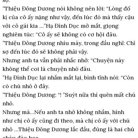
”Thiệu Đông Dương nói không nên lời: “Lòng đố
kị của cô ấy nặng như vậy, đến lúc đó mà thấy cậu
với cô gái kia …”Hạ Đình Dục mở mắt, giọng
nghiêm túc: “Cô ấy sẽ không có cơ hội đâu.
”Thiệu Đông Dương nhíu mày, trong đầu nghĩ: Chỉ
sợ đến lúc đó sẽ không phải vậy.
Nhưng anh ta vẫn phải nhắc nhở: “Chuyện này
không thể coi là chuyện nhỏ đâu.
”Hạ Đình Dục lại nhắm mắt lại, bình tĩnh nói: “Còn
có chú nhỏ ở đây.
”Thiệu Đông Dương: “! ”Suýt nữa thì quên mất chú
nhỏ.
Nhưng mà…Nếu anh ta nhớ không nhầm, hình
như chị cô ấy cũng đi theo, mà chị cô ấy với chú
nhỏ …Thiệu Đông Dương lắc đầu, đúng là hai chú
cháu đào hoa.