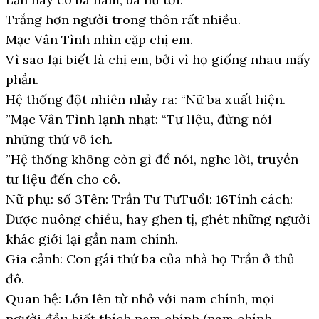
Trắng hơn người trong thôn rất nhiều.
Mạc Vân Tình nhìn cặp chị em.
Vì sao lại biết là chị em, bởi vì họ giống nhau mấy
phần.
Hệ thống đột nhiên nhảy ra: “Nữ ba xuất hiện.
”Mạc Vân Tình lạnh nhạt: “Tư liệu, đừng nói
những thứ vô ích.
”Hệ thống không còn gì để nói, nghe lời, truyền
tư liệu đến cho cô.
Nữ phụ: số 3Tên: Trần Tư TưTuổi: 16Tính cách:
Được nuông chiều, hay ghen tị, ghét những người
khác giới lại gần nam chính.
Gia cảnh: Con gái thứ ba của nhà họ Trần ở thủ
đô.
Quan hệ: Lớn lên từ nhỏ với nam chính, mọi
người đều biết thích nam chính (nam chính