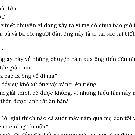
át lớn.
i."
 biết chuyện gì đang xảy ra vì mẹ cô chưa bao giờ
bà và ba cô, người đàn ông này là ai tại sao lại biế
 "
g áy náy về những chuyện năm xưa ông tiến đến n
tức giận nói.
ã bảo là ông về đi mà."
ầy sự khó xử ông vội vàng lên tiếng.
nh giải thích có được không, vì những hiểu lầm này
thản được, anh rất ân hận."
n lời giải thích nào cả suốt mấy năm qua mẹ con tôi
ho chúng tôi nữa."
 mắt đã đầm đìa hết cả gương mặt, vì quá kích động