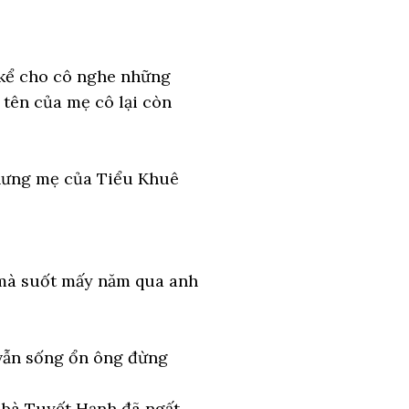
 kể cho cô nghe những
t tên của mẹ cô lại còn
hưng mẹ của Tiểu Khuê
 mà suốt mấy năm qua anh
 vẫn sống ổn ông đừng
 bà Tuyết Hạnh đã ngất