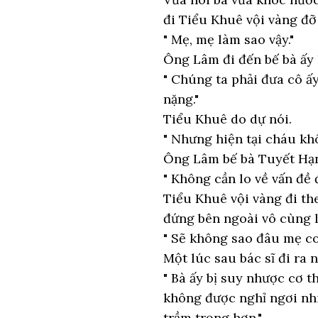
đi Tiểu Khuê vội vàng đỡ
" Mẹ, mẹ làm sao vậy."
Ông Lâm đi đến bế bà ấy 
" Chúng ta phải đưa cô ấ
nặng."
Tiểu Khuê do dự nói.
" Nhưng hiện tại cháu khô
Ông Lâm bế bà Tuyết Hạnh
" Không cần lo về vấn đề 
Tiểu Khuê vội vàng đi t
đứng bên ngoài vô cùng l
" Sẽ không sao đâu mẹ co
Một lúc sau bác sĩ đi ra 
" Bà ấy bị suy nhược cơ 
không được nghỉ ngơi nhi
trầm trọng hơn."