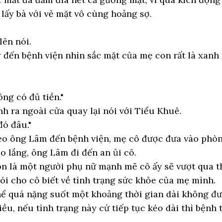
 lấy bà với vẻ mặt vô cùng hoảng sợ.
lên nói.
y đến bệnh viện nhìn sắc mặt của mẹ con rất là xanh 
ng có đủ tiền."
 ra ngoài cửa quay lại nói với Tiểu Khuê.
đó đâu."
heo ông Lâm đến bệnh viện, mẹ cô được đưa vào phò
o lắng, ông Lâm đi đến an ủi cô.
n là một người phụ nữ mạnh mẽ cô ấy sẽ vượt qua th
nói cho cô biết về tình trạng sức khỏe của mẹ mình.
thể quá nặng suốt một khoảng thời gian dài không đ
ều, nếu tình trạng này cứ tiếp tục kéo dài thì bệnh 