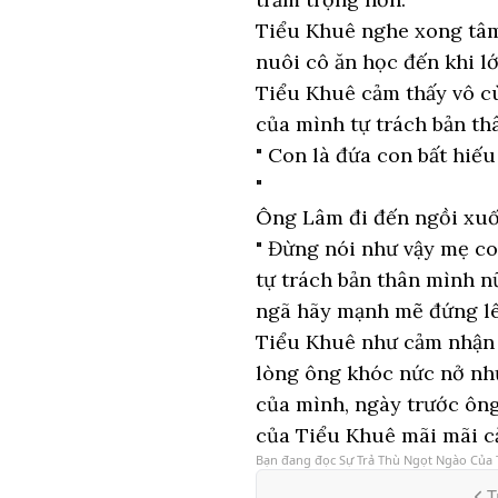
Tiểu Khuê nghe xong tâm 
nuôi cô ăn học đến khi l
Tiểu Khuê cảm thấy vô c
của mình tự trách bản th
" Con là đứa con bất hiế
"
Ông Lâm đi đến ngồi xuố
" Đừng nói như vậy mẹ co
tự trách bản thân mình n
ngã hãy mạnh mẽ đứng lê
Tiểu Khuê như cảm nhận 
lòng ông khóc nức nở như
của mình, ngày trước ông
của Tiểu Khuê mãi mãi cả
Bạn đang đọc
Sự Trả Thù Ngọt Ngào Của
T