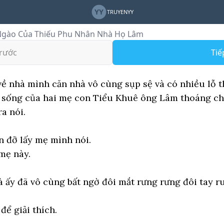
YY
TRUYENYY
Ngào Của Thiếu Phu Nhân Nhà Họ Lâm
rước
Tiế
ề nhà mình căn nhà vô cùng sụp sệ và có nhiều lỗ 
h sống của hai mẹ con Tiểu Khuê ông Lâm thoáng ch
a nói.
n đỡ lấy mẹ mình nói.
mẹ này.
 ấy đã vô cùng bất ngờ đôi mắt rưng rưng đôi tay r
để giải thích.