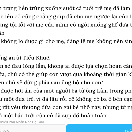
trạng liền trùng xuống suốt cả tuổi trẻ mẹ đã làm 
ớn lên cô cũng chẳng giúp đã cho mẹ ngược lại còn 
ùng tội lỗi với mẹ của mình cô ngồi xuống ghế đưa 
ân.
u không lo được gì cho mẹ, đáng lẽ mẹ không nên sin
ng an ủi Tiểu Khuê.
n sẽ đau lòng lắm, không ai được lựa chọn hoàn cả
ữa, chú có thể giúp con vượt qua khoảng thời gian 
n chú sẽ đứng phía sau ủng hộ cho con."
được hơi ấm của một người ba từ ông Lâm trong phú
 một đứa trẻ, vì đã lâu rồi cô không có ba ở bên cạ
 rất yêu thương đứa con gái bé nhỏ này, nhưng từ n
 một bầu trời của cô đã sụp đổ hoàn toàn..
 Thiếu Phu Nhân Nhà Họ Lâm
rước
Tiế