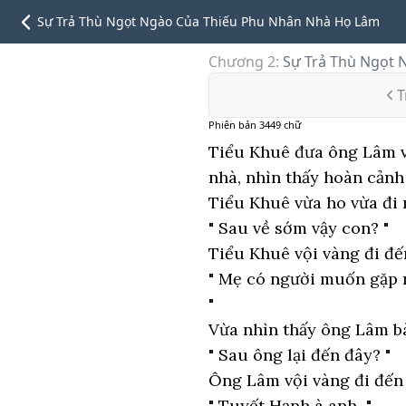
Sự Trả Thù Ngọt Ngào Của Thiếu Phu Nhân Nhà Họ Lâm
Chương 2
:
Sự Trả Thù Ngọt 
T
Phiên bản
3449
chữ
Tiểu Khuê đưa ông Lâm v
nhà, nhìn thấy hoàn cản
Tiểu Khuê vừa ho vừa đi r
" Sau về sớm vậy con? "
Tiểu Khuê vội vàng đi đế
" Mẹ có người muốn gặp 
"
Vừa nhìn thấy ông Lâm bà
" Sau ông lại đến đây? "
Ông Lâm vội vàng đi đến 
" Tuyết Hạnh à anh..."