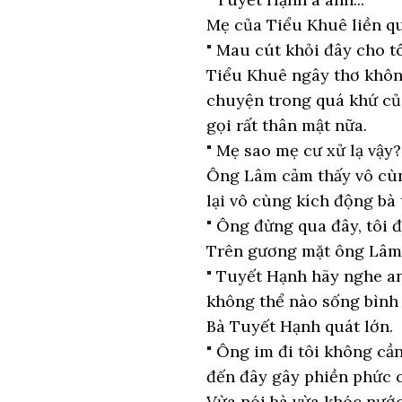
Mẹ của Tiểu Khuê liền qu
" Mau cút khỏi đây cho tô
Tiểu Khuê ngây thơ không
chuyện trong quá khứ của 
gọi rất thân mật nữa.
" Mẹ sao mẹ cư xử lạ vậy?
Ông Lâm cảm thấy vô cùn
lại vô cùng kích động bà 
" Ông đừng qua đây, tôi đ
Trên gương mặt ông Lâm đ
" Tuyết Hạnh hãy nghe a
không thể nào sống bình 
Bà Tuyết Hạnh quát lớn.
" Ông im đi tôi không cầ
đến đây gây phiền phức c
Vừa nói bà vừa khóc nước