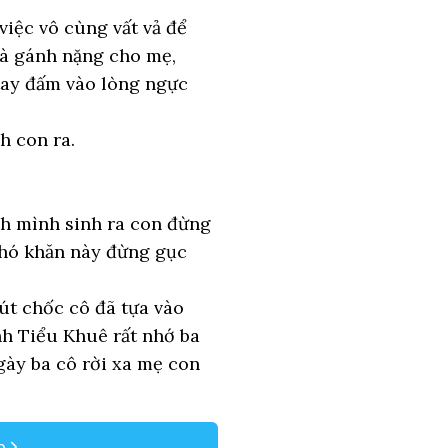
việc vô cùng vất vả để
là gánh nặng cho mẹ,
tay đấm vào lòng ngực
h con ra.
nh mình sinh ra con đừng
khó khăn này đừng gục
t chốc cô đã tựa vào
nh Tiểu Khuê rất nhớ ba
gày ba cô rời xa mẹ con
p