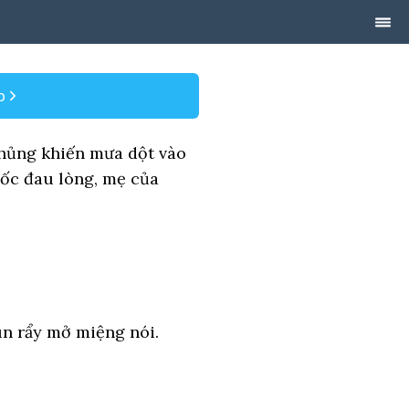
p
thủng khiến mưa dột vào
ốc đau lòng, mẹ của
un rẩy mở miệng nói.