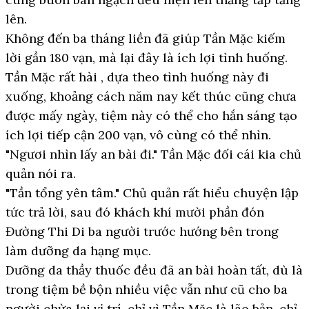
lên.
Không đến ba tháng liền đã giúp Tần Mặc kiếm
lời gần 180 vạn, mà lại đây là ích lợi tình huống.
Tần Mặc rất hài , dựa theo tình huống này đi
xuống, khoảng cách năm nay kết thúc cũng chưa
được mấy ngày, tiệm này có thể cho hắn sáng tạo
ích lợi tiếp cận 200 vạn, vô cùng có thể nhìn.
"Ngươi nhìn lấy an bài đi." Tần Mặc đối cái kia chủ
quản nói ra.
"Tần tổng yên tâm." Chủ quản rất hiểu chuyện lập
tức trả lời, sau đó khách khí mười phần đón
Đường Thi Di ba người trước hướng bên trong
làm dưỡng da hạng mục.
Dưỡng da thầy thuốc đều đã an bài hoàn tất, dù là
trong tiệm bề bộn nhiều việc vẫn như cũ cho ba
người chừa lại vị trí, chỉ vì Tần Mặc là lão bản, chỉ