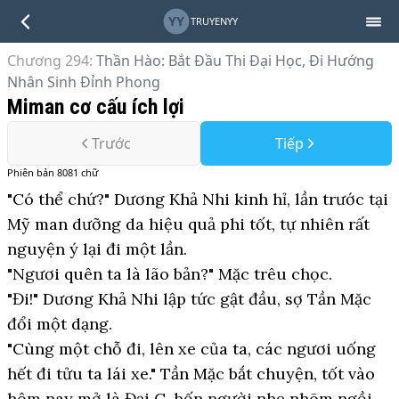
YY
TRUYENYY
Chương 294
:
Thần Hào: Bắt Đầu Thi Đại Học, Đi Hướng
Nhân Sinh Đỉnh Phong
Miman cơ cấu ích lợi
Trước
Tiếp
Phiên bản
8081
chữ
"Có thể chứ?" Dương Khả Nhi kinh hỉ, lần trước tại
Mỹ man dưỡng da hiệu quả phi tốt, tự nhiên rất
nguyện ý lại đi một lần.
"Ngươi quên ta là lão bản?" Mặc trêu chọc.
"Đi!" Dương Khả Nhi lập tức gật đầu, sợ Tần Mặc
đổi một dạng.
"Cùng một chỗ đi, lên xe của ta, các ngươi uống
hết đi tửu ta lái xe." Tần Mặc bắt chuyện, tốt vào
hôm nay mở là Đại G, bốn người nhẹ nhõm ngồi