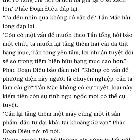
lên." Phác Đoạn Điêu đáp lại.
"Ta đều nhìn qua không có vấn để." Tần Mặc hài
lòng đáp lại.
"Còn có một vấn để muốn theo Tần tổng hồi báo
một chút, ta muốn lại tăng thêm hai cái da thịt
hạng mục, Tần tổng yên tâm, lợi nhuận tuyệt đối
sẽ so trong tiệm hiện hữu hạng mục cao hơn.”
Phác Đoạn Điêu bảo đảm nói. "Không có vấn đề,
phương diện này ngươi là chuyên nghiệp, cần ta
làm cái gì?" Tần Mặc không có cự tuyệt, loại này
kiếm tiền còn sự tình ngu ngốc mới có thể cự
tuyệt.
"Cần lại tăng thêm một máy cùng một ít sản
phẩm, đầu tư đại khái tại khoảng 50 vạn." Phác
Đoạn Điêu nói rõ nói.
"Được, ngươi liên hệ thương gia cùng ta kết nối,