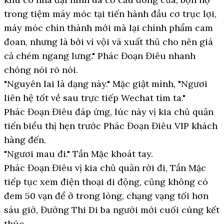
trong tiệm máy móc tại tiến hành đầu cơ trục lợi,
máy móc chín thành mới mà lại chính phẩm cam
đoan, nhưng là bởi vì vội vã xuất thủ cho nên giá
cả chém ngang lưng." Phác Đoạn Điêu nhanh
chóng nói rõ nói.
"Nguyên lai là dạng này." Mặc giật mình, "Ngươi
liên hệ tốt về sau trực tiếp Wechat tìm ta."
Phác Đoạn Điêu đáp ứng, lúc này vị kia chủ quản
tiến biểu thị hẹn trước Phác Đoạn Điêu VIP khách
hàng đến.
"Ngươi mau đi." Tần Mặc khoát tay.
Phác Đoạn Điêu vị kia chủ quản rời đi, Tần Mặc
tiếp tục xem điện thoại di động, cũng không có
đem 50 vạn để ở trong lòng, chạng vạng tối hơn
sáu giờ, Đường Thi Di ba người mới cuối cùng kết
thúc.