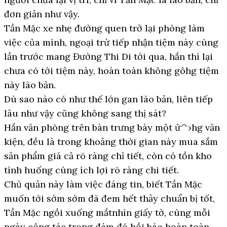
đơn giản như vậy.
Tần Mặc xe nhẹ đường quen trở lại phòng làm
việc của mình, ngoại trừ tiếp nhận tiệm này cùng
lần trước mang Đường Thi Di tới qua, hắn thì lại
chưa có tới tiệm này, hoàn toàn không gôhg tiệm
này lão bản.
Dù sao nào có như thế lớn gan lão bản, liên tiếp
lâu như vậy cũng không sang thị sát?
Hắn văn phòng trên bàn trưng bày một ử^›hg văn
kiện, đều là trong khoảng thời gian này mua sắm
sản phẩm giá cả rõ ràng chỉ tiết, còn có tồn kho
tình huống cùng ích lợi rõ ràng chi tiết.
Chủ quản này làm việc đáng tin, biết Tần Mặc
muốn tới sớm sớm đã đem hết thảy chuẩn bị tốt,
Tần Mặc ngồi xuống mắtnhìn giấy tờ, cùng mỗi
ngày công tác trong đám đó hồi báo hoàn toàn