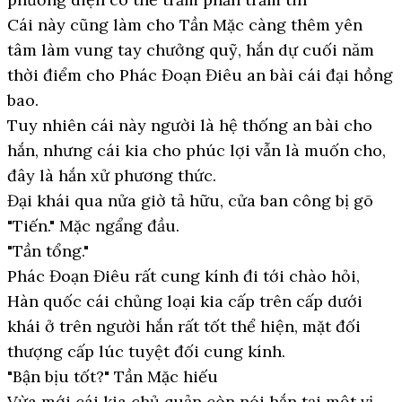
Cái này cũng làm cho Tần Mặc càng thêm yên
tâm làm vung tay chưởng quỹ, hắn dự cuối năm
thời điểm cho Phác Đoạn Điêu an bài cái đại hồng
bao.
Tuy nhiên cái này người là hệ thống an bài cho
hắn, nhưng cái kia cho phúc lợi vẫn là muốn cho,
đây là hắn xử phương thức.
Đại khái qua nửa giờ tả hữu, cửa ban công bị gõ
"Tiến." Mặc ngẩng đầu.
"Tần tổng."
Phác Đoạn Điêu rất cung kính đi tới chào hỏi,
Hàn quốc cái chủng loại kia cấp trên cấp dưới
khái ở trên người hắn rất tốt thể hiện, mặt đối
thượng cấp lúc tuyệt đối cung kính.
"Bận bịu tốt?" Tần Mặc hiếu
Vừa mới cái kia chủ quản còn nói hắn tại một vị