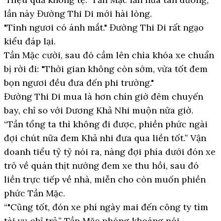
lần này Đường Thi Di mới hài lòng.
"Tính ngươi có ánh mắt." Đường Thi Di rất ngạo
kiểu đáp lại.
Tần Mặc cười, sau đó cầm lên chìa khóa xe chuẩn
bị rời đi: "Thời gian không còn sớm, vừa tốt đem
bọn ngươi đều đưa đến phi trường."
Đường Thi Di mua là hơn chín giờ đêm chuyến
bay, chỉ so với Dương Khả Nhi muộn nửa giờ.
“Tần tổng ta thì không đi được, phiền phức ngài
đợi chút nữa đem Khả nhi đưa qua liền tốt.” Vận
doanh tiểu tỷ tỷ nói ra, nàng đợi phía dưới đón xe
trỏ về quán thịt nướng đem xe thu hồi, sau đó
liền trực tiếp về nhà, miễn cho còn muốn phiền
phức Tần Mặc.
“"Cũng tốt, đón xe phí ngày mai đến công ty tìm
tài vụ chỉ trả.” Tần Mặc phóng khoáng nói.