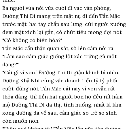
Ba người vừa nói vừa cười đi vào văn phòng,
Đường Thi Di mang trên mặt nụ đi đến Tần Mặc
trước mặt, hai tay chắp sau lưng, cúi người xuống
đem mặt xích lại gần, có chút tiểu mong đợi nói:
"Có không có biến hóa?"
Tần Mặc cẩn thận quan sát, sờ lên cằm nói ra:
"Làm sao cảm giác giống lột xác trứng gà một
dạng?"
"Cái gì ví von.” Đường Thi Di giận khinh bỉ nhìn.
Dương Khả Nhi cùng vận doanh tiểu tỷ tỷ phốc
cười, đừng nói, Tần Mặc cái này ví von vẫn rất
thỏa đáng, thì liền hai người bọn họ đều rất hâm
mộ Dường Thi Di da thịt tình huống, nhất là làm
xong dưỡng da về sau, cảm giác so trẻ sơ sinh
còn muốn non.
"Hiệu quả không tệ." Tần Mặc lần nữa tán dương,