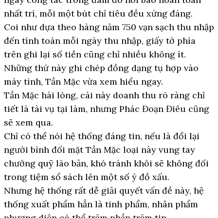
nhất trí, mỗi một bút chỉ tiêu đều xứng đáng.
Coi như dựa theo hàng năm 750 vạn sạch thu nhập
đến tính toán mỗi ngày thu nhập, giấy tờ phía
trên ghi lại số tiền cũng chỉ nhiều không ít.
Những thứ này ghi chép đồng dạng tụ hợp vào
máy tính, Tần Mặc vừa xem hiểu ngay.
Tần Mặc hài lòng, cái này doanh thu rõ ràng chỉ
tiết là tài vụ tại làm, nhưng Phác Đoạn Điêu cũng
sẽ xem qua.
Chỉ có thể nói hệ thống đáng tin, nếu là đổi lại
người bình đối mặt Tần Mặc loại này vung tay
chưởng quỹ lão bản, khó tránh khỏi sẽ không đối
trong tiệm sổ sách lên một số ý đồ xấu.
Nhưng hệ thống rất dễ giải quyết vấn đề này, hệ
thống xuất phẩm hẳn là tinh phẩm, nhân phẩm
phương diện có thể trăm phần trăm tin