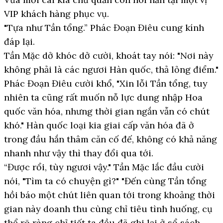
VIP khách hàng phục vụ.
"Tựa như Tần tổng.” Phác Đoạn Điêu cung kính
đáp lại.
Tần Mặc dở khóc dở cười, khoát tay nói: "Nơi này
không phải là các ngươi Hàn quốc, thả lỏng điểm."
Phác Đoạn Điêu cười khổ, "Xin lỗi Tần tổng, tuy
nhiên ta cũng rất muốn nỗ lực dung nhập Hoa
quốc văn hóa, nhưng thời gian ngắn vẫn có chút
khó." Hàn quốc loại kia giai cấp văn hóa đã ở
trong đầu hắn thâm căn cố đế, không có khả năng
nhanh như vậy thì thay đổi qua tới.
“Được rổi, tùy ngươi vậy." Tần Mặc lắc đầu cười
nói, "Tìm ta có chuyện gì?" "Đến cùng Tần tổng
hồi báo một chút liên quan tới trong khoảng thời
gian này doanh thu cùng chỉ tiêu tình huống, cụ
thể rõ ràng chỉ tiết ta đều đã ghi lại ở sổ sách