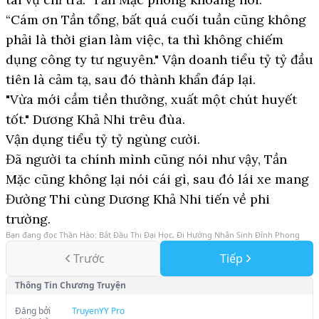
“Cám ơn Tần tổng, bất quá cuối tuần cũng không
phải là thời gian làm việc, ta thì không chiếm
dụng công ty tư nguyên." Vận doanh tiểu tỷ tỷ đầu
tiên là cảm tạ, sau đó thành khẩn đáp lại.
"Vừa mới cầm tiền thưởng, xuất một chút huyết
tốt." Dương Khả Nhi trêu đùa.
Vận dụng tiểu tỷ tỷ ngùng cười.
Đã người ta chính mình cũng nói như vậy, Tần
Mặc cũng không lại nói cái gì, sau đó lái xe mang
Đường Thi cùng Dương Khả Nhi tiến về phi
trường.
Bạn đang đọc
Thần Hào: Bắt Đầu Thi Đại Học, Đi Hướng Nhân Sinh Đỉnh Phong
Trước
Tiếp
Thông Tin Chương Truyện
Đăng bởi
TruyenYY Pro