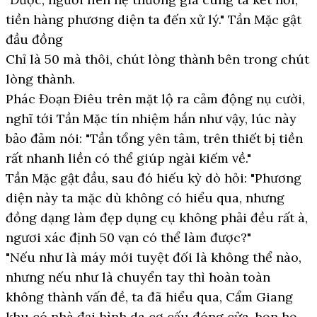
tiền hàng phương diện ta đến xử lý." Tần Mặc gật
đầu đồng
Chỉ là 50 mà thôi, chút lòng thành bên trong chút
lòng thành.
Phác Đoạn Điêu trên mặt lộ ra cảm động nụ cười,
nghĩ tới Tần Mặc tín nhiệm hắn như vậy, lúc này
bảo đảm nói: "Tần tổng yên tâm, trên thiết bị tiền
rất nhanh liền có thể giúp ngài kiếm về."
Tần Mặc gật đầu, sau đó hiếu kỳ dò hỏi: "Phương
diện này ta mặc dù không có hiểu qua, nhưng
đồng dạng làm đẹp dụng cụ không phải đều rất à,
ngươi xác định 50 vạn có thể làm được?"
"Nếu như là máy mới tuyệt đối là không thể nào,
nhưng nếu như là chuyển tay thì hoàn toàn
không thành vấn đề, ta đã hiểu qua, Cẩm Giang
khu có nhà đại hình da cơ cấu đóng cửa, bọn họ