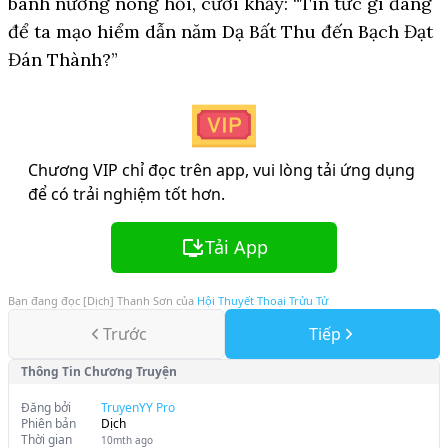
bánh nướng nóng hổi, cười khẩy: “Tin tức gì đáng
để ta mạo hiểm dẫn năm Dạ Bất Thu đến Bạch Đạt
Đán Thành?”
Chương VIP chỉ đọc trên app, vui lòng tải ứng dụng
để có trải nghiệm tốt hơn.
Tải App
Bạn đang đọc
[Dịch] Thanh Sơn
của
Hội Thuyết Thoại Trửu Tử
Trước
Tiếp
Thông Tin Chương Truyện
Đăng bởi
TruyenYY Pro
Phiên bản
Dịch
Thời gian
10mth ago