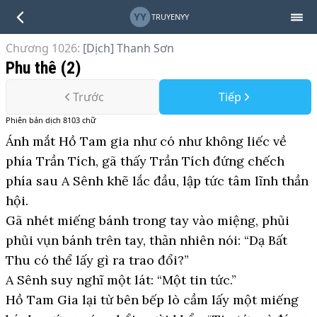
YY
TRUYENYY
Chương 1026
:
[Dịch] Thanh Sơn
Phu thê (2)
Trước
Tiếp
Phiên bản
dịch
8103
chữ
Ánh mắt Hồ Tam gia như có như không liếc về
phía Trần Tích, gã thấy Trần Tích đứng chếch
phía sau A Sênh khẽ lắc đầu, lập tức tâm lĩnh thần
hội.
Gã nhét miếng bánh trong tay vào miệng, phủi
phủi vụn bánh trên tay, thản nhiên nói: “Dạ Bất
Thu có thể lấy gì ra trao đổi?”
A Sênh suy nghĩ một lát: “Một tin tức.”
Hồ Tam Gia lại từ bên bếp lò cầm lấy một miếng