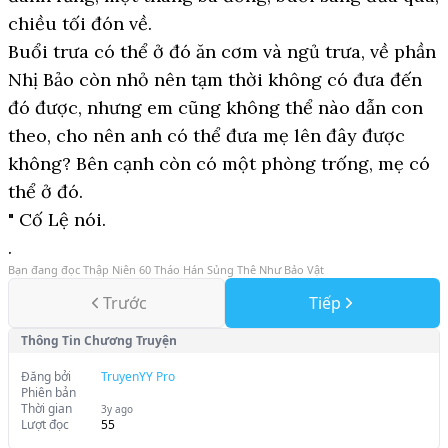
chiều tối đón về.
Buổi trưa có thể ở đó ăn cơm và ngủ trưa, về phần
Nhị Bảo còn nhỏ nên tạm thời không có đưa đến
đó được, nhưng em cũng không thể nào dẫn con
theo, cho nên anh có thể đưa mẹ lên đây được
không? Bên cạnh còn có một phòng trống, mẹ có
thể ở đó.
" Cố Lệ nói.
.
Bạn đang đọc
Thập Niên 60 Tháo Hán Sủng Thê Như Bảo Vật
Trước
Tiếp
Thông Tin Chương Truyện
Đăng bởi
TruyenYY Pro
Phiên bản
Thời gian
3y ago
Lượt đọc
55