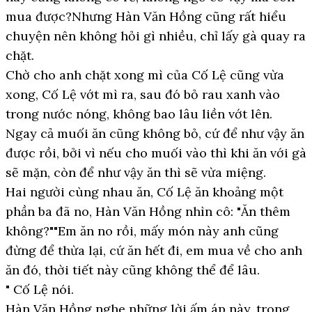
mua được?Nhưng Hàn Văn Hồng cũng rất hiểu
chuyện nên không hỏi gì nhiều, chỉ lấy gà quay ra
chặt.
Chờ cho anh chặt xong mì của Cố Lệ cũng vừa
xong, Cố Lệ vớt mì ra, sau đó bỏ rau xanh vào
trong nước nóng, không bao lâu liền vớt lên.
Ngay cả muối ăn cũng không bỏ, cứ để như vậy ăn
được rồi, bởi vì nếu cho muối vào thì khi ăn với gà
sẽ mặn, còn để như vậy ăn thì sẽ vừa miệng.
Hai người cùng nhau ăn, Cố Lệ ăn khoảng một
phần ba đã no, Hàn Văn Hồng nhìn cô: "Ăn thêm
không?""Em ăn no rồi, mấy món này anh cũng
đừng để thừa lại, cứ ăn hết đi, em mua về cho anh
ăn đó, thời tiết này cũng không thể để lâu.
" Cố Lệ nói.
Hàn Văn Hồng nghe những lời ấm áp này, trong