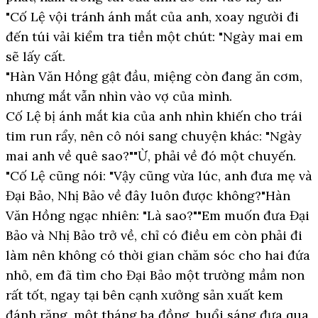
"Cố Lệ vội tránh ánh mắt của anh, xoay người đi
đến túi vải kiểm tra tiền một chút: "Ngày mai em
sẽ lấy cất.
"Hàn Văn Hồng gật đầu, miệng còn đang ăn cơm,
nhưng mắt vẫn nhìn vào vợ của mình.
Cố Lệ bị ánh mắt kia của anh nhìn khiến cho trái
tim run rẩy, nên cô nói sang chuyện khác: "Ngày
mai anh về quê sao?""Ừ, phải về đó một chuyến.
"Cố Lệ cũng nói: "Vậy cũng vừa lúc, anh đưa mẹ và
Đại Bảo, Nhị Bảo về đây luôn được không?"Hàn
Văn Hồng ngạc nhiên: "Là sao?""Em muốn đưa Đại
Bảo và Nhị Bảo trở về, chỉ có điều em còn phải đi
làm nên không có thời gian chăm sóc cho hai đứa
nhỏ, em đã tìm cho Đại Bảo một trường mầm non
rất tốt, ngay tại bên cạnh xưởng sản xuất kem
đánh răng, một tháng ba đồng, buổi sáng đưa qua,