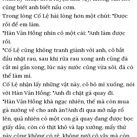
cũng biết anh biết nấu cơm.
Trong lòng Cố Lệ hài lòng hơn một chút: "Được
rồi để em làm.
"Hàn Văn Hồng nhìn cô một cái: "Anh làm được
rồi.
"Cố Lệ cũng không tranh giành với anh, cô bắt
đầu nhặt rau, sau khi rửa rau xong anh cũng đã
cắt mì gần xong, lúc này nước cũng vừa sôi, đã có
thể làm mì.
Cố Lệ nhận lấy những vật này, cô bỏ mì xuống, nói
với Hàn Văn Hồng: "Anh đi chặt gà quay đi.
"Hàn Văn Hồng khá ngạc nhiên, thế mà còn mua
gà nướng về cho anh ăn?Anh đi qua mở nắp rổ
lên, quả nhiên có một con gà quay đang được bọc
giấy dầu, còn có thịt khô và lạp xưởng, mấy thứ
này cũng không có rẻ, không ngờ cô vậy mà còn