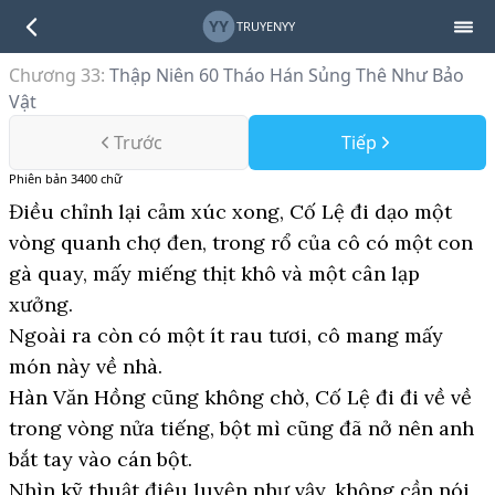
YY
TRUYENYY
Chương 33
:
Thập Niên 60 Tháo Hán Sủng Thê Như Bảo
Vật
Trước
Tiếp
Phiên bản
3400
chữ
Điều chỉnh lại cảm xúc xong, Cố Lệ đi dạo một
vòng quanh chợ đen, trong rổ của cô có một con
gà quay, mấy miếng thịt khô và một cân lạp
xưởng.
Ngoài ra còn có một ít rau tươi, cô mang mấy
món này về nhà.
Hàn Văn Hồng cũng không chờ, Cố Lệ đi đi về về
trong vòng nửa tiếng, bột mì cũng đã nở nên anh
bắt tay vào cán bột.
Nhìn kỹ thuật điêu luyện như vậy, không cần nói