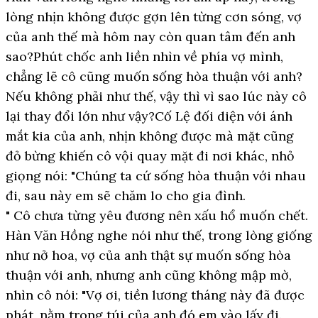
lòng nhịn không được gợn lên từng cơn sóng, vợ
của anh thế mà hôm nay còn quan tâm đến anh
sao?Phút chốc anh liền nhìn về phía vợ mình,
chẳng lẽ cô cũng muốn sống hòa thuận với anh?
Nếu không phải như thế, vậy thì vì sao lúc này cô
lại thay đổi lớn như vậy?Cố Lệ đối diện với ánh
mắt kia của anh, nhịn không được mà mặt cũng
đỏ bừng khiến cô vội quay mặt đi nơi khác, nhỏ
giọng nói: "Chúng ta cứ sống hòa thuận với nhau
đi, sau này em sẽ chăm lo cho gia đình.
" Cô chưa từng yêu đương nên xấu hổ muốn chết.
Hàn Văn Hồng nghe nói như thế, trong lòng giống
như nở hoa, vợ của anh thật sự muốn sống hòa
thuận với anh, nhưng anh cũng không mập mờ,
nhìn cô nói: "Vợ ơi, tiền lương tháng này đã được
phát, nằm trong túi của anh đó em vào lấy đi.