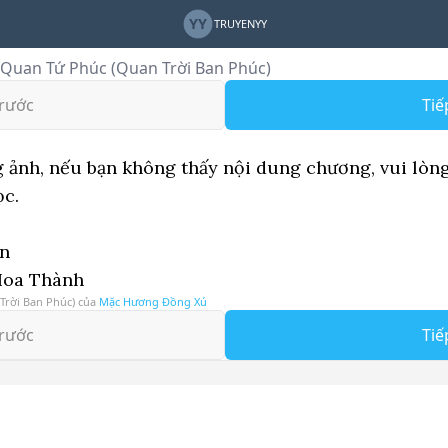
YY
TRUYENYY
 Quan Tứ Phúc (Quan Trời Ban Phúc)
rước
Tiế
ảnh, nếu bạn không thấy nội dung chương, vui lòng
ọc.
ên
Hoa Thành
Trời Ban Phúc)
của
Mặc Hương Đồng Xú
rước
Tiế