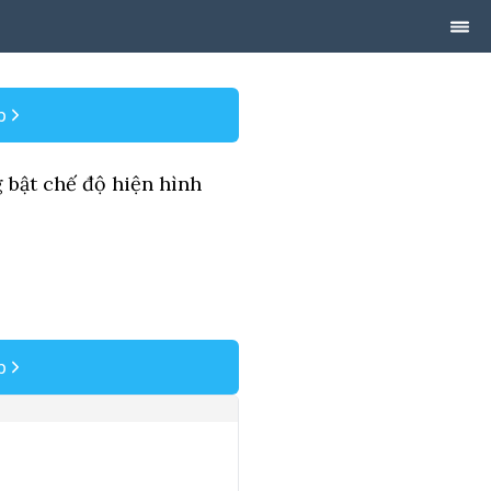
p
 bật chế độ hiện hình
p