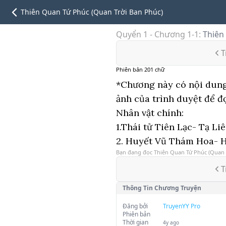
Thiên Quan Tứ Phúc (Quan Trời Ban Phúc)
Quyển 1 - Chương 1-1
:
Thiên
T
Phiên bản
201
chữ
*Chương này có nội dung 
ảnh của trình duyệt để đ
Nhân vật chính:
1.Thái tử Tiên Lạc- Tạ Li
2. Huyết Vũ Thám Hoa- 
Bạn đang đọc
Thiên Quan Tứ Phúc (Quan 
T
Thông Tin Chương Truyện
Đăng bởi
TruyenYY Pro
Phiên bản
Thời gian
4y ago