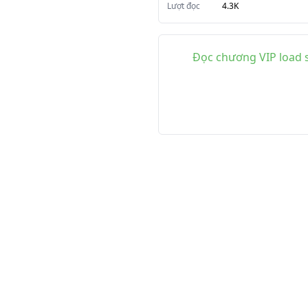
Lượt đọc
4.3K
Đọc chương VIP load s