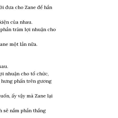
ới đưa cho Zane để hắn
 kiện của nhau.
 phần trăm lợi nhuận cho
Zane một lần nữa.
sau.
ợi nhuận cho tổ chức,
ự hưng phấn trên gương
uốn, ấy vậy mà Zane lại
nh sẽ nắm phần thắng