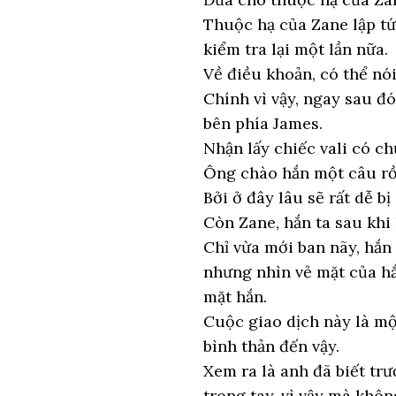
Thuộc hạ của Zane lập tứ
kiểm tra lại một lần nữa.
Về điều khoản, có thể nó
Chính vì vậy, ngay sau đ
bên phía James.
Nhận lấy chiếc vali có c
Ông chào hắn một câu rồi
Bởi ở đây lâu sẽ rất dễ bị
Còn Zane, hắn ta sau khi
Chỉ vừa mới ban nãy, hắn
nhưng nhìn vẻ mặt của hắ
mặt hắn.
Cuộc giao dịch này là mộ
bình thản đến vậy.
Xem ra là anh đã biết tr
trong tay, vì vậy mà khôn