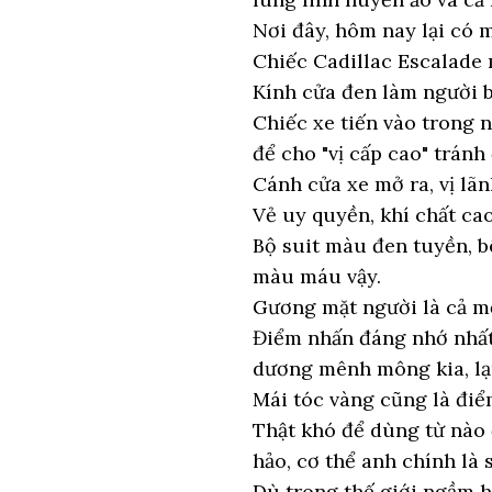
Nơi đây, hôm nay lại có m
Chiếc Cadillac Escalade
Kính cửa đen làm người b
Chiếc xe tiến vào trong n
để cho "vị cấp cao" trán
Cánh cửa xe mở ra, vị lã
Vẻ uy quyền, khí chất cao
Bộ suit màu đen tuyền, b
màu máu vậy.
Gương mặt người là cả mộ
Điểm nhấn đáng nhớ nhất
dương mênh mông kia, lạ
Mái tóc vàng cũng là điểm
Thật khó để dùng từ nào 
hảo, cơ thể anh chính là 
Dù trong thế giới ngầm ha