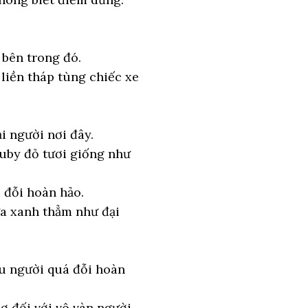
 bên trong đó.
 liền tháp tùng chiếc xe
i người nơi đây.
ruby đỏ tươi giống như
 đỗi hoàn hảo.
ựa xanh thẳm như đại
ẫu người quá đỗi hoàn
ợ đối với vô vàn người.