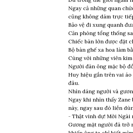
Ngay cả những quan chức 
cũng không dám trực tiếp
Bảo vệ đi xung quanh đư
Căn phòng tổng thống san
Chiếc bàn lớn được đặt c
Bộ bàn ghế xa hoa làm b
Cùng với những viên kim 
Người đàn ông mặc bộ đ
Huy hiệu gắn trên vai áo
đâu.
Nhìn dáng người và gương
Ngay khi nhìn thấy Zane 
này, ngay sau đó liền dùn
- Thật vinh dự! Mời Ngài 
Gương mặt người đã trở 
khiến ông ta chỉ biết mỉm