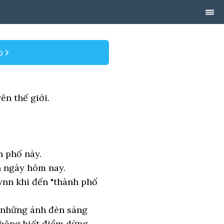
p
ên thế giới.
h phố này.
n ngày hôm nay.
ynn khi đến "thành phố
i những ánh đèn sáng
không biết điểm dừng.