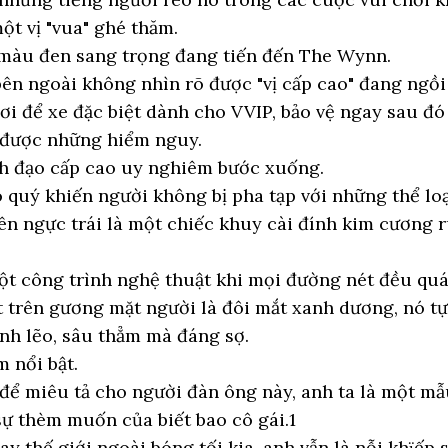
ột vị "vua" ghé thăm.
 màu đen sang trọng đang tiến đến The Wynn.
ên ngoài không nhìn rõ được "vị cấp cao" đang ngồi
ơi để xe đặc biệt dành cho VVIP, bảo vệ ngay sau đó
h được những hiểm nguy.
nh đạo cấp cao uy nghiêm bước xuống.
 quý khiến người không bị pha tạp với những thể loạ
ên ngực trái là một chiếc khuy cài đính kim cương 
t công trình nghệ thuật khi mọi đường nét đều quá
 trên gương mặt người là đôi mắt xanh dương, nó t
nh lẽo, sâu thẳm mà đáng sợ.
 nổi bật.
để miêu tả cho người đàn ông này, anh ta là một m
sự thèm muốn của biết bao cô gái.1
y thế giới ngoài bóng tối kia, anh vẫn là nỗi khϊếp s