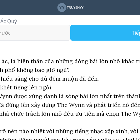
YY
TRUYENYY
 Ác Quỷ
rước
Tiế
ác, là hiện thân của những dòng bài lớn nhỏ khác tr
h phố không bao giờ ngủ".
 chiếu sáng cho dù đêm muộn đã đến.
hét tiếng lên ngôi.
 Wynn được xứng danh là sòng bài lớn nhất trên thàn
ã đứng lên xây dựng The Wynn và phát triển nó đế
 nhà chức trách lớn nhỏ đều ưu tiên mà chọn The W
ở nên náo nhiệt với những tiếng nhạc xập xình, vớ
 những tiếng người reo hò trong các cuộc vui chơi 