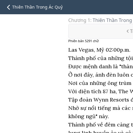
Thiên Thần Trong Ác Quỷ
Chương 1
:
Thiên Thần Trong
T
Phiên bản
5291
chữ
Las Vegas, Mỹ 02:00p.m.
Thành phố của những tội 
Được mệnh danh là "thàn
Ở nơi đây, ánh đèn luôn
Nơi của những ông trùm k
Với diện tích 87 ha, The
Tập đoàn Wynn Resorts đ
Nhờ sự nổi tiếng mà các
không ngủ" này.
Thành phố về đêm càng tr
lung linh huyền ảo và cả