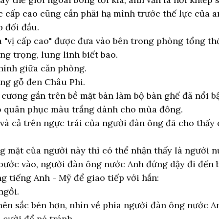
cấp cao cũng cần phải hạ mình trước thế lực của anh
 đối đầu.
a "vị cấp cao" được đưa vào bên trong phòng tổng t
g trọng, lung linh biết bao.
hính giữa căn phòng.
ằng gỗ đen Châu Phi.
cương gắn trên bề mặt bàn làm bộ bàn ghế đã nổi bật
ồ quân phục màu trắng dành cho mùa đông.
 và cả trên ngực trái của người đàn ông đã cho thấy
 mặt của người này thì có thể nhận thấy là người n
bước vào, người đàn ông nước Anh đứng dậy đi đến bắ
g tiếng Anh - Mỹ để giao tiếp với hắn:
ngồi.
nên sắc bén hơn, nhìn về phía người đàn ông nước A
 cười để né tránh.