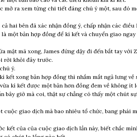
c mở ra xem từng chi tiết đáng chú ý một, sau đó m
i cả hai bên đã xác nhận đồng ý, chấp nhận các điều
ó là một bản hợp đồng để kí kết và chuyển giao ngay
hứa mật mã xong, James đứng dậy đi đến bắt tay với 
 rời khỏi đây trước.
 chú ý.
 kí kết xong bản hợp đồng thì nhắm mắt ngả lưng về 
 vừa kí kết được một bản hơn đồng đem về không ít l
n bây giờ mà coi, thật sự chẳng có thấy một chút s
t cuộc giao dịch mà bao nhiêu tổ chức, bang phái m
ước kết của của cuộc giao dịch lần này, biết chắc mì
g có chút lo lắng nào hết.