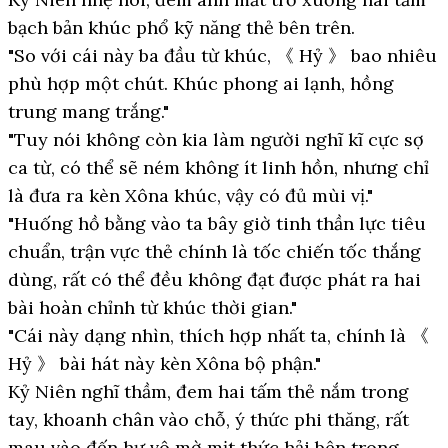
bạch bản khúc phổ kỹ năng thẻ bên trên.
"So với cái này ba đầu từ khúc, 《 Hỷ 》 bao nhiêu
phù hợp một chút. Khúc phong ai lạnh, hồng
trung mang trắng."
"Tuy nói không còn kia làm người nghĩ kĩ cực sợ
ca từ, có thể sẽ ném không ít linh hồn, nhưng chỉ
là đưa ra kèn Xôna khúc, vậy có đủ mùi vị."
"Huống hồ bằng vào ta bây giờ tinh thần lực tiêu
chuẩn, trận vực thẻ chính là tốc chiến tốc thắng
dùng, rất có thể đều không đạt được phát ra hai
bài hoàn chỉnh từ khúc thời gian."
"Cái này dạng nhìn, thích hợp nhất ta, chính là 《
Hỷ 》 bài hát này kèn Xôna bộ phận."
Kỷ Niên nghĩ thầm, đem hai tấm thẻ nắm trong
tay, khoanh chân vào chỗ, ý thức phi thăng, rất
mau vào đến hư vô mờ mịt thức hải bên trong.