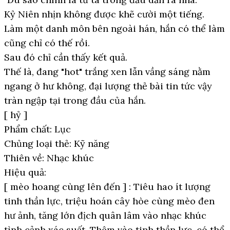
Kỷ Niên nhịn không được khẽ cười một tiếng.
Làm một danh môn bên ngoài hán, hắn có thể làm
cũng chỉ có thế rồi.
Sau đó chỉ cần thấy kết quả.
Thế là, đang "hot" trắng xen lẫn vầng sáng nằm
ngang ở hư không, đại lượng thẻ bài tin tức vậy
tràn ngập tại trong đầu của hắn.
[ hỷ ]
Phẩm chất: Lục
Chủng loại thẻ: Kỹ năng
Thiên về: Nhạc khúc
Hiệu quả:
[ mèo hoang cùng lên đến ] : Tiêu hao ít lượng
tinh thần lực, triệu hoán cây hòe cùng mèo đen
hư ảnh, tăng lớn địch quân lâm vào nhạc khúc
tình cảnh xác suất. Thêm vào tinh thần lực, có thể