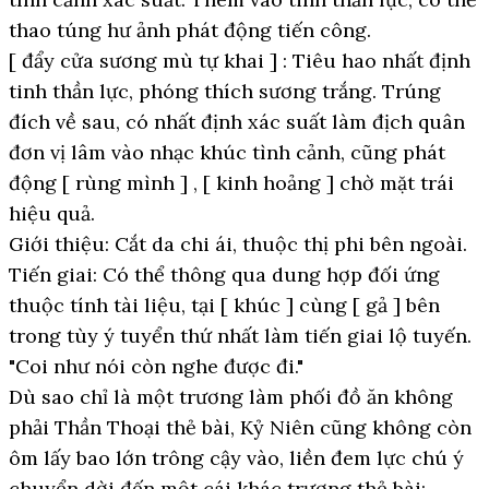
thao túng hư ảnh phát động tiến công.
[ đẩy cửa sương mù tự khai ] : Tiêu hao nhất định
tinh thần lực, phóng thích sương trắng. Trúng
đích về sau, có nhất định xác suất làm địch quân
đơn vị lâm vào nhạc khúc tình cảnh, cũng phát
động [ rùng mình ] , [ kinh hoảng ] chờ mặt trái
hiệu quả.
Giới thiệu: Cắt da chi ái, thuộc thị phi bên ngoài.
Tiến giai: Có thể thông qua dung hợp đối ứng
thuộc tính tài liệu, tại [ khúc ] cùng [ gả ] bên
trong tùy ý tuyển thứ nhất làm tiến giai lộ tuyến.
"Coi như nói còn nghe được đi."
Dù sao chỉ là một trương làm phối đồ ăn không
phải Thần Thoại thẻ bài, Kỷ Niên cũng không còn
ôm lấy bao lớn trông cậy vào, liền đem lực chú ý
chuyển dời đến một cái khác trương thẻ bài: