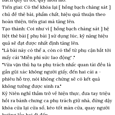
Tiến giai: Có thể khóa lại [ hồng bạch chàng sát ]
chủ đề thẻ bài, phẩm chất, hiệu quả thuận theo
hoàn thiện, tiến giai mà tăng lên.
Tạo thành: Coi như vì [ hồng bạch chàng sát ] hệ
liệt thẻ bài [ phụ bài ] sử dụng lúc, kỹ năng hiệu
quả sẽ đạt được nhất định tăng lên.
"Lá bài này có thể a, còn có thể từ phụ cận bắt tới
mấy cái 'Miễn phí sức lao động' ."
"Vừa vặn thủ hạ ta phụ trách nhấc quan tài đều là
gần gũi xác không người giấy, đến hai cái a -
phiêu hỗ trợ, nói không chừng sẽ có kết quả
không tưởng được sinh ra."
Kỷ Niên nghĩ thầm trở về hiện thực, đưa tay triệu
hồi ra bánh chưng ca phụ trách giữ nhà, đứng dậy
khóa cửa lại cửa sổ, kéo tốt màn cửa, quay người
hướng lầu hai đi đến.