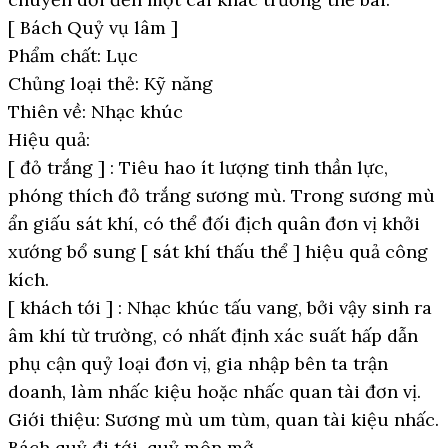
[ Bách Quỷ vụ lâm ]
Phẩm chất: Lục
Chủng loại thẻ: Kỹ năng
Thiên về: Nhạc khúc
Hiệu quả:
[ đỏ trắng ] : Tiêu hao ít lượng tinh thần lực,
phóng thích đỏ trắng sương mù. Trong sương mù
ẩn giấu sát khí, có thể đối địch quân đơn vị khởi
xướng bổ sung [ sát khí thấu thể ] hiệu quả công
kích.
[ khách tới ] : Nhạc khúc tấu vang, bởi vậy sinh ra
âm khí từ trường, có nhất định xác suất hấp dẫn
phụ cận quỷ loại đơn vị, gia nhập bên ta trận
doanh, làm nhấc kiệu hoặc nhấc quan tài đơn vị.
Giới thiệu: Sương mù um tùm, quan tài kiệu nhấc.
Bách quỷ đi tới, quỷ môn mở.