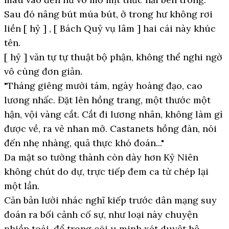
Sau đó nâng bút múa bút, ở trong hư không rơi
liền [ hỷ ] , [ Bách Quỷ vụ lâm ] hai cái này khúc
tên.
[ hỷ ] văn tự tự thuật bộ phận, không thể nghi ngờ
vô cùng đơn giản.
"Tháng giêng mười tám, ngày hoàng đạo, cao
lương nhấc. Đặt lên hồng trang, một thước một
hận, vội vàng cắt. Cắt đi lương nhân, không làm gì
được về, ra vẻ nhan mở. Castanets hồng đàn, nói
đến nhẹ nhàng, quả thực khó đoán..."
Da mặt so tường thành còn dày hơn Kỷ Niên
không chút do dự, trực tiếp đem ca từ chép lại
một lần.
Căn bản lười nhác nghĩ kiếp trước dân mạng suy
đoán ra bối cảnh cố sự, như loại này chuyện
phiền toái, để trong cõi u minh xét duyệt hệ