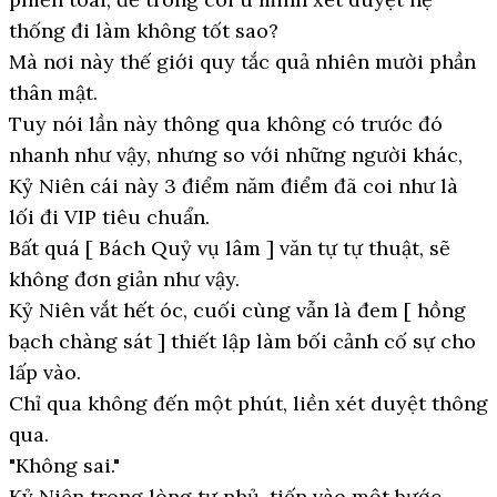
thống đi làm không tốt sao?
Mà nơi này thế giới quy tắc quả nhiên mười phần
thân mật.
Tuy nói lần này thông qua không có trước đó
nhanh như vậy, nhưng so với những người khác,
Kỷ Niên cái này 3 điểm năm điểm đã coi như là
lối đi VIP tiêu chuẩn.
Bất quá [ Bách Quỷ vụ lâm ] văn tự tự thuật, sẽ
không đơn giản như vậy.
Kỷ Niên vắt hết óc, cuối cùng vẫn là đem [ hồng
bạch chàng sát ] thiết lập làm bối cảnh cố sự cho
lấp vào.
Chỉ qua không đến một phút, liền xét duyệt thông
qua.
"Không sai."
Kỷ Niên trong lòng tự nhủ, tiến vào một bước