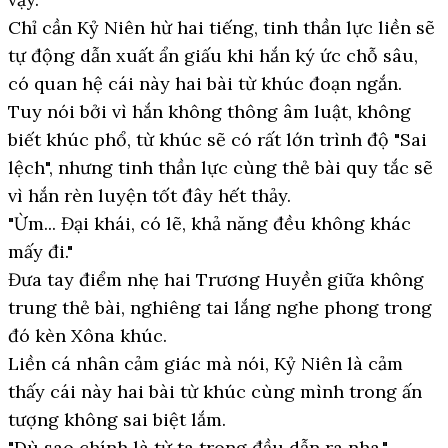
Chỉ cần Kỷ Niên hừ hai tiếng, tinh thần lực liền sẽ
tự động dẫn xuất ẩn giấu khi hắn ký ức chỗ sâu,
có quan hệ cái này hai bài từ khúc đoạn ngắn.
Tuy nói bởi vì hắn không thông âm luật, không
biết khúc phổ, từ khúc sẽ có rất lớn trình độ "Sai
lệch", nhưng tinh thần lực cùng thẻ bài quy tắc sẽ
vì hắn rèn luyện tốt đây hết thảy.
"Ừm... Đại khái, có lẽ, khả năng đều không khác
mấy đi."
Đưa tay điểm nhẹ hai Trương Huyền giữa không
trung thẻ bài, nghiêng tai lắng nghe phong trong
đó kèn Xôna khúc.
Liền cá nhân cảm giác mà nói, Kỷ Niên là cảm
thấy cái này hai bài từ khúc cùng mình trong ấn
tượng không sai biệt lắm.
"Dù sao chính là từ ta trong đầu dẫn ra nha."