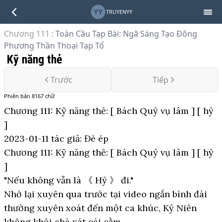
YY
TRUYENYY
Chương 111
:
Toàn Cầu Tạp Bài: Ngã Sáng Tạo Đông
Phương Thần Thoại Tạp Tổ
Kỹ năng thẻ
Trước
Tiếp
Phiên bản
8167
chữ
Chương 111: Kỹ năng thẻ: [ Bách Quỷ vụ lâm ] [ hỷ
]
2023-01-11 tác giả: Đè ép
Chương 111: Kỹ năng thẻ: [ Bách Quỷ vụ lâm ] [ hỷ
]
"Nếu không vẫn là 《 Hỷ 》 đi."
Nhớ lại xuyên qua trước tại video ngắn bình đài
thường xuyên xoát đến một ca khúc, Kỷ Niên
không khỏi chà xát cái cằm.