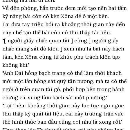
Về đến phòng, hắn trước đem mới tạo nên hai tấm
kỹ năng bài còn có kèn Xôna để ở một bên.
Lại đưa tay triệu hồi ra khoảng thời gian này đến
nay chế tạo thẻ bài còn có thu thập tài liệu.
"[ người giấy nhấc quan tài ] cùng [ người giấy
nhấc mang sát đỏ kiệu ] xem như lá bài này hạch
tâm, kèn Xôna cùng từ khúc phụ trách kiến tạo
không khí."
"Anh Đài hồng bạch trang có thể lâm thời khách
mời một lần hồng sát quỷ tân nương, mà ta có thể
ngồi ở trên quan tài gỗ, phối hợp bên trong bánh
chưng ca, sung làm bạch sát một phương."
"Lại thêm khoảng thời gian này lục tục ngo ngoe
thu thập kỳ quái tài liệu, cái này trương trận vực
thẻ hình thức ban đầu cũng coi như là xong rồi."
"Dựa theo lão Tạ thuyết pháp, cái này chủng loại