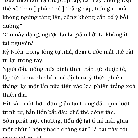
thẻ sẽ theo [ phân thẻ ] thăng cấp, tiến giai mà
không ngừng tăng lên, cũng không cần cố ý bồi
dưỡng."
"Cái này dạng, ngược lại là giảm bớt ta không ít
tài nguyên."
Kỷ Niên trong lòng tự nhủ, đem trước mắt thẻ bài
tụ lại trong tay.
Ngửa đầu uống nửa bình tinh thần lực dược tề,
lập tức khoanh chân mà định ra, ý thức phiêu
thăng, lại một lần nữa tiến vào kia phiến trắng xoá
thiên địa.
Hít sâu một hơi, đơn giản tại trong đầu qua lượt
trình tự, hắn liền bắt đầu chế thẻ công tác.
Sớm phát một chương, tiểu đệ lại tỉ mỉ mài giũa
một chút [ hồng bạch chàng sát ] lá bài này, tối
nay phát ra tới.