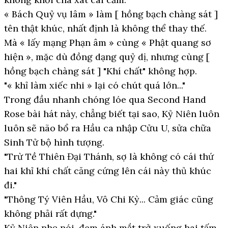
« Bách Quỷ vụ lâm » làm [ hồng bạch chàng sát ]
tên thật khúc, nhất định là không thể thay thế.
Mà « lấy mạng Phạn âm » cùng « Phật quang sơ
hiện », mặc dù đồng dạng quỷ dị, nhưng cùng [
hồng bạch chàng sát ] "Khí chất" không hợp.
"« khỉ làm xiếc nhi » lại có chút quá lớn..."
Trong đầu nhanh chóng lóe qua Second Hand
Rose bài hát này, chẳng biết tại sao, Kỷ Niên luôn
luôn sẽ não bổ ra Hầu ca nhập Cửu U, sửa chữa
Sinh Tử bộ hình tượng.
"Trừ Tề Thiên Đại Thánh, sợ là không có cái thứ
hai khỉ khí chất căng cứng lên cái này thủ khúc
đi."
"Thông Tý Viên Hầu, Vô Chi Kỳ... Cảm giác cũng
không phải rất dựng."
Kỷ Niên nhẹ nói, đem ánh mắt trở xuống hai tấm