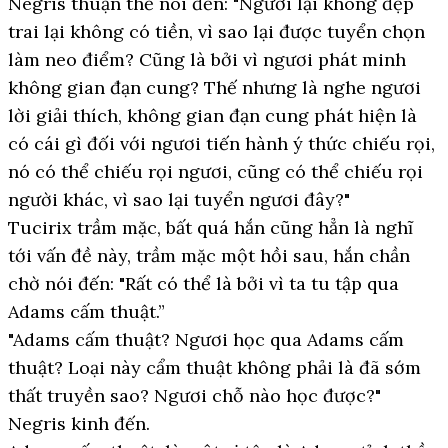
Negris thuận thế nói đến: "Ngươi lại không đẹp
trai lại không có tiền, vì sao lại được tuyển chọn
làm neo điểm? Cũng là bởi vì ngươi phát minh
không gian đạn cung? Thế nhưng là nghe ngươi
lời giải thích, không gian đạn cung phát hiện là
có cái gì đối với ngươi tiến hành ý thức chiếu rọi,
nó có thể chiếu rọi ngươi, cũng có thể chiếu rọi
người khác, vì sao lại tuyển ngươi đây?"
Tucirix trầm mặc, bất quá hắn cũng hẳn là nghĩ
tới vấn đề này, trầm mặc một hồi sau, hắn chần
chờ nói đến: "Rất có thể là bởi vì ta tu tập qua
Adams cấm thuật.”
"Adams cấm thuật? Ngươi học qua Adams cấm
thuật? Loại này cẩm thuật không phải là đã sớm
thất truyền sao? Ngươi chỗ nào học được?"
Negris kinh đến.