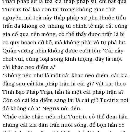
Tháp pháp sư là toà kia tháp pháp sư, chỉ bất quá
Tucirix toà kia còn tại trong không gian thứ
nguyên, mà toà này tháp pháp sư phụ thuộc tiểu
trấn đã không có, nhưng từ chỉnh tề mặt cắt cùng
gia cố qua nền móng, có thể thấy được trấn là bị
có quy hoạch dỡ bỏ, mà không phải vô tự phá hư.
Quân vương nhịn không được cười lên: "Cái này
chơi vui, cùng loại song kính tượng, đây là một
cái khác neo điểm a."
"Không nếu như là một cái khác neo điểm, cái kia
đằng sau cái kia pháp trận là cái gì? Vật kia theo
Tinh Bạo Pháp Trận, hẳn là một cái pháp trận a?
Còn có cái kia điểm sáng lại là cái gì? Tucirix nơi
đó không có a." Negris nói đến.
"Chậc chậc chậc, nếu như Tucirix có thể đem hắn
những cái kia dân trấn nuôi sống, để bọn hắn có