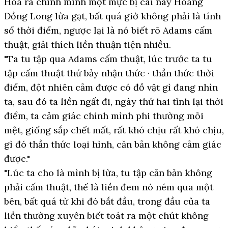
Hóa ra chính mình một mực bị cái này Hoàng
Đồng Long lừa gạt, bất quá giờ không phải là tính
sổ thời điểm, ngược lại là nó biết rõ Adams cấm
thuật, giải thích liền thuận tiện nhiều.
"Ta tu tập qua Adams cấm thuật, lúc trước ta tu
tập cấm thuật thứ bảy nhận thức · thần thức thời
điểm, đột nhiên cảm được có đồ vật gì đang nhìn
ta, sau đó ta liền ngất đi, ngày thứ hai tỉnh lại thời
điểm, ta cảm giác chính mình phi thường mỏi
mệt, giống sắp chết mất, rất khó chịu rất khó chịu,
gì đó thần thức loại hình, căn bản không cảm giác
được."
"Lúc ta cho là mình bị lừa, tu tập căn bản không
phải cấm thuật, thế là liền đem nó ném qua một
bên, bất quá từ khi đó bắt đầu, trong đầu của ta
liền thường xuyên biết toát ra một chút không