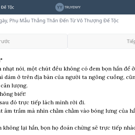
 Đế Tộc
YY
TRUYENYY
gày, Phụ Mẫu Thẳng Thắn Đến Từ Vô Thượng Đế Tộc
rước
Tiế
"
 nhạt nói, một chút đều không có đem bọn hắn để ở
thì dám ở trên địa bàn của người ta ngông cuồng, c
 cân lượng.
hông biết!
au đó trực tiếp lách mình rời đi.
ắt âm trầm mà nhìn chằm chằm vào bóng lưng của hắ
 không lại hắn, bọn họ đoán chừng sẽ trực tiếp nhà