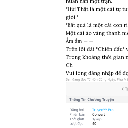
huấn hắn một trận.
"Hừ! Thật là một cái tự t
giới!"
"Bất quá là một cái con ri
Một cái áo vàng thanh ni
Ầm ầm — —!
Trên lôi đài "Chiến đấu" 
Trong khoảng thời gian n
Ch
Vui lòng đăng nhập để đọ
Bạn đang đọc
Từ Hôn Cùng Ngày, Phụ Mẫ
T
Thông Tin Chương Truyện
Đăng bởi
TruyenYY Pro
Phiên bản
Convert
Thời gian
3y ago
Lượt đọc
40