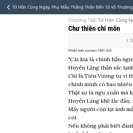
Từ Hôn Cùng Ngày, Phụ Mẫu Thẳng Thắn Đến Từ Vô Thượng
Chương 168
:
Từ Hôn Cùng N
Chư thiên chi môn
T
Phiên bản
convert
1041
chữ
"Cái kia là chính hắn ngu!
Huyền Lăng thần sắc lạnh
Chỉ là Tiên Vương tu vi 
chính mình có bao nhiêu
Thật sự là ngu xuẩn mà k
Huyền Lăng khẽ lắc đầu, s
Mấy người còn lại ánh m
coi.
Nếu không phải biết đánh