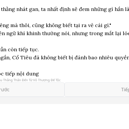
ư thằng nhát gan, ta nhất định sẽ đem những gì hắn 
êng mà thôi, cũng không biết tại ra vẻ cái gì."
ên ngữ khí khinh thường nói, nhưng trong mắt lại ló
vẫn còn tiếp tục.
gắn, Cổ Tiêu đã không biết bị đánh bao nhiêu quyền
c tiếp nội dung
u Thẳng Thắn Đến Từ Vô Thượng Đế Tộc
rước
Tiế