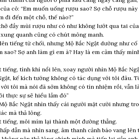
 của cô: “Em muốn uống rượu sao? Sợ chỗ rượu này
m đi đến một chỗ, thế nào?”
thở đầy mùi rượu như có như không lướt qua tai củ
í xung quanh cũng có chút mỏng manh.
 lên tiếng từ chối, nhưng Mộ Bắc Ngật dường như cố 
ám sao? Sợ anh làm gì em à? Hay là em cảm thấy m
tiếng, tính khí nổi lên, xoay người nhìn Mộ Bắc Ngật,
ật, kế kích tướng không có tác dụng với tôi đâu. Tô
h với tôi mà nói đã sớm không có tín nhiệm rồi, vẫn
tôi thực sự sẽ hiểu lầm đó”
Mộ Bắc Ngật nhìn thấy cái người mặt cười nhưng tro
iác mà thả lỏng.
 tiếng, môi mím lại thành một đường thẳng.
 hấp dẫn mà nhìn sang, âm thanh cảnh báo vang lên 
 không nên thả lỏng chính mình mà tiến lại gần anh 