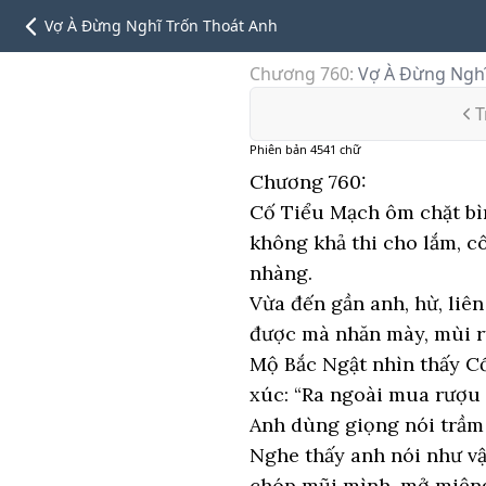
Vợ À Đừng Nghĩ Trốn Thoát Anh
Chương 760
:
Vợ À Đừng Nghĩ
T
Phiên bản
4541
chữ
Chương 760:
Cố Tiểu Mạch ôm chặt bì
không khả thi cho lắm, cô
nhàng.
Vừa đến gần anh, hừ, liê
được mà nhăn mày, mùi r
Mộ Bắc Ngật nhìn thấy C
xúc: “Ra ngoài mua rượu
Anh dùng giọng nói trầm 
Nghe thấy anh nói như v
chóp mũi mình, mở miệng