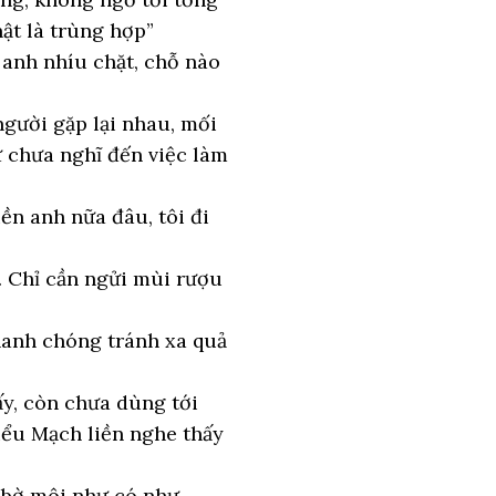
ật là trùng hợp”
anh nhíu chặt, chỗ nào
người gặp lại nhau, mối
 chưa nghĩ đến việc làm
ền anh nữa đâu, tôi đi
. Chỉ cần ngửi mùi rượu
hanh chóng tránh xa quả
ấy, còn chưa dùng tới
iểu Mạch liền nghe thấy
 bờ môi như có như