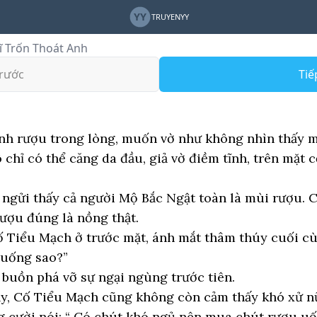
YY
TRUYENYY
 Trốn Thoát Anh
rước
Tiế
nh rượu trong lòng, muốn vờ như không nhìn thấy mà
 chỉ có thể căng da đầu, giả vờ điềm tĩnh, trên mặt 
n ngửi thấy cả người Mộ Bắc Ngật toàn là mùi rượu.
ượu đúng là nồng thật.
ố Tiểu Mạch ở trước mặt, ánh mắt thâm thúy cuối c
 uống sao?”
buồn phá vỡ sự ngại ngùng trước tiên.
ậy, Cố Tiểu Mạch cũng không còn cảm thấy khó xử n
 cười nói: “ Có chút khó ngủ nên mua chút rượu uố