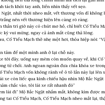
 tách khỏi tay anh, liền nhìn thấy vết sẹo.
 Ngật, nhất thời nheo mắt, vết thương vốn dĩ không 
trắng nên vết thương hiện lên càng rõ ràng.
 thần trí giờ này có chút mơ hồ, chỉ biết Cố Tiểu M
c kỳ vui mừng, ngay cả ánh mắt cũng thả lỏng.
u, Cố Tiểu Mạch thở nhẹ một hơi, thỏa hiệp nói: “Vậ
n tâm để một mình anh ở lại chỗ này.
xe tới đây, uống say mèm còn muốn quay về, khi Cố 
ng từ chối. Anh ngoan ngoãn đưa chìa khóa xe trong
Tiểu Mạch vốn không rành về ô tô lần này lại lên x
 lái xe còn liếc qua kính chiếu hậu nhìn Mộ Bắc Ngật
năm chắc vào, tôi lái xe rất nhanh đó”
em lái đi” Mộ Bắc Ngật nhắm mắt, không kìm được mà
ong tai Cố Tiểu Mạch, Cố Tiểu Mạch nheo mắt lại, th