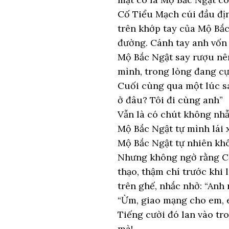
Cố Tiểu Mạch cúi đầu định
trên khớp tay của Mộ Bắc
đường. Cánh tay anh vốn 
Mộ Bắc Ngật say rượu nên
mình, trong lòng đang cự
Cuối cùng qua một lúc sa
ở đâu? Tôi đi cùng anh”
Vẫn là có chút không nhẫ
Mộ Bắc Ngật tự mình lái 
Mộ Bắc Ngật tự nhiên khô
Nhưng không ngờ rằng Cố 
thạo, thậm chí trước khi
trên ghế, nhắc nhở: “Anh 
“Ừm, giao mạng cho em, 
Tiếng cười đó lan vào tr
mà!