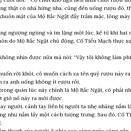
g thật có nhã hứng nha, cũng đến uống rượu đó, th
 khuôn mặt của Mộ Bắc Ngật đầy trầm mặc, lông mày 
ạng ngượng ngùng và im lặng một lúc, kể từ khi hai 
uôn do Mộ Bắc Ngật chủ động, Cố Tiểu Mạch thực sự
không nhịn được nữa mà nói: “Vậy tôi không làm phi
uốn rời khỏi, cô muốn cách xa tên quỷ rượu này ra
 ra anh uống không ít rượu rồi.
rong quán lúc nãy chính là Mộ Bắc Ngật, cô phải n
 giờ nổ này ra mới được.
y người, cánh tay liền bị người ta nhẹ nhàng nắm l
ống như nắm lấy một cách tượng trưng. Sau đó, Cố T
.
âm thanh của người ở phía sau càng ngày càng gần,