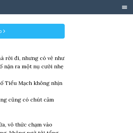
p
 rời đi, nhưng có vẻ như
cố nặn ra một nụ cười nhẹ
 Cố Tiểu Mạch không nhịn
ùng cũng có chút cảm
ữa, vô thức chạm vào
ng, không ngờ tới tổng