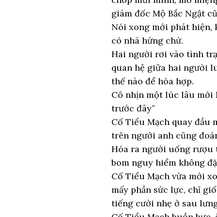
giám đốc Mộ Bắc Ngật cũn
Nói xong mới phát hiện,
có nhã hứng chứ.
Hai người rơi vào tình tr
quan hệ giữa hai người l
thế nào để hòa hợp.
Cô nhịn một lúc lâu mới 
trước đây”
Cố Tiểu Mạch quay đầu m
trên người anh cũng đoán
Hóa ra người uống rượu t
bom nguy hiểm không đặt
Cố Tiểu Mạch vừa mới xoa
mấy phần sức lực, chỉ gi
tiếng cười nhẹ ở sau lưng
Cố Tiểu Mạch buồn bực, 