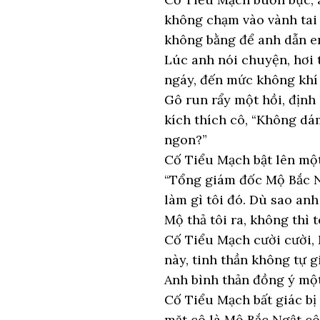
không chạm vào vành tai
không bằng để anh dẫn e
Lúc anh nói chuyện, hơi 
ngáy, đến mức không kh
Gô run rẩy một hồi, định
kích thích cô, “Không d
ngon?”
Cố Tiểu Mạch bật lên một 
“Tổng giám đốc Mộ Bắc Ng
làm gì tôi đó. Dù sao an
Mộ thả tôi ra, không thì 
Cố Tiểu Mạch cười cười, 
này, tinh thần không tự g
Anh bình thản đồng ý một
Cố Tiểu Mạch bất giác bị
mặt cô là Mộ Bắc Ngật cô