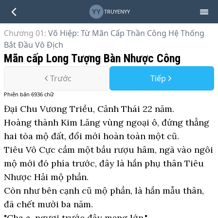
YY
TRUYENYY
Chương 01
:
Võ Hiệp: Từ Mãn Cấp Thần Công Hệ Thống
Bắt Đầu Vô Địch
Mãn cấp Long Tượng Bàn Nhược Công
Trước
Tiếp
Phiên bản
6936
chữ
Đại Chu Vương Triều, Cảnh Thái 22 năm.
Hoàng thành Kim Lăng vùng ngoại ô, đứng thẳng
hai tòa mộ đất, đổi mới hoàn toàn một cũ.
Tiêu Vô Cực cầm một bầu rượu hâm, ngã vào ngôi
mộ mới đó phía trước, đây là hắn phụ thân Tiêu
Nhược Hải mộ phần.
Còn như bên cạnh cũ mộ phần, là hắn mẫu thân,
đã chết mười ba năm.
"Cha a, ngươi trước đây mạng lớn."