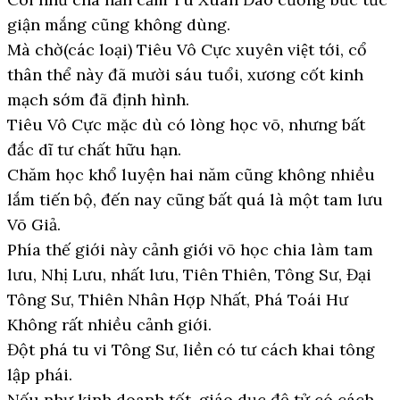
giận mắng cũng không dùng.
Mà chờ(các loại) Tiêu Vô Cực xuyên việt tới, cổ
thân thể này đã mười sáu tuổi, xương cốt kinh
mạch sớm đã định hình.
Tiêu Vô Cực mặc dù có lòng học võ, nhưng bất
đắc dĩ tư chất hữu hạn.
Chăm học khổ luyện hai năm cũng không nhiều
lắm tiến bộ, đến nay cũng bất quá là một tam lưu
Võ Giả.
Phía thế giới này cảnh giới võ học chia làm tam
lưu, Nhị Lưu, nhất lưu, Tiên Thiên, Tông Sư, Đại
Tông Sư, Thiên Nhân Hợp Nhất, Phá Toái Hư
Không rất nhiều cảnh giới.
Đột phá tu vi Tông Sư, liền có tư cách khai tông
lập phái.
Nếu như kinh doanh tốt, giáo dục đệ tử có cách,