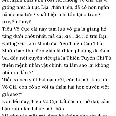
giống như là Lục Địa Thần Tiên, đã có hơn ngàn
năm chưa từng xuất hiện, chỉ tồn tại ở trong
truyền thuyết.
Tiêu Vô Cực cái này tam lưu võ giả là giang hồ
tầng dưới chót nhất, mà cái kia Hắc Hổ trại Đại
Đương Gia Lưu Mãnh đã Tiên Thiên Cao Thủ.
Muốn báo thù, đơn giản là thiên phương dạ đàm.
"Ai, đều nói xuyên việt giả là Thiên Tuyển Chi Tử,
thiên mệnh nhân vật chính, ta làm sao lại không
nhìn ra đâu ?"
"Đều xuyên việt hai năm rồi, còn là một tam lưu
Võ Giả, còn có so với ta thảm hại hơn xuyên việt
giả sao?"
Nói đến đây, Tiêu Vô Cực bất đắc dĩ thở dài, cầm
bầu rượu lên lại ực một hớp.
Mà như vậy một rót, đem hệ thống cho rót đi ra.