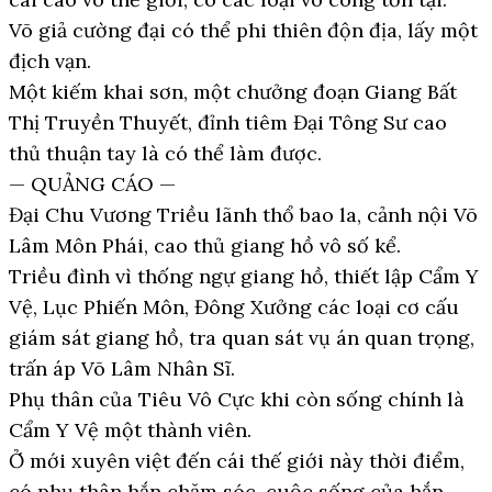
Võ giả cường đại có thể phi thiên độn địa, lấy một
địch vạn.
Một kiếm khai sơn, một chưởng đoạn Giang Bất
Thị Truyền Thuyết, đỉnh tiêm Đại Tông Sư cao
thủ thuận tay là có thể làm được.
— QUẢNG CÁO —
Đại Chu Vương Triều lãnh thổ bao la, cảnh nội Võ
Lâm Môn Phái, cao thủ giang hồ vô số kể.
Triều đình vì thống ngự giang hồ, thiết lập Cẩm Y
Vệ, Lục Phiến Môn, Đông Xưởng các loại cơ cấu
giám sát giang hồ, tra quan sát vụ án quan trọng,
trấn áp Võ Lâm Nhân Sĩ.
Phụ thân của Tiêu Vô Cực khi còn sống chính là
Cẩm Y Vệ một thành viên.
Ở mới xuyên việt đến cái thế giới này thời điểm,
có phụ thân hắn chăm sóc, cuộc sống của hắn