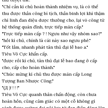
"Chỉ cần kí chủ hoàn thành nhiệm vụ, là có thể
thu được thần công bí tịch, thần binh lợi khí thậm
chí linh đan diệu dược thưởng cho, lại võ công từ
hệ thống quán đỉnh, trực tiếp mãn cấp."
"Trực tiếp mãn cấp ? ! Ngưu như vậy nhóm sao?"
"hồi kí chủ, chính là cái này sao ngưu phê."
"Tốt lắm, nhanh phát tân thủ đại lễ bao a."
Tiêu Vô Cực khẩn cấp.
"được rồi kí chủ, tân thủ đại lễ bao đang ở cấp
cho, cấp cho hoàn thành."
"Chúc mừng kí chủ thu được mãn cấp Long
Tượng Ban Nhược Công."
"(Д )! ! ! !"
Tiêu Vô Cực quanh thân chấn động, còn chưa
hoàn hồn, cũng cảm giác có một cỗ không gì
sánh được cường đại nội lực từ đan điền dâng lên.