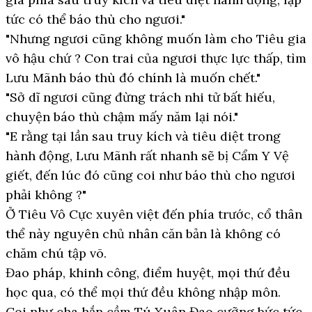
tức có thể báo thù cho ngươi."
"Nhưng ngươi cũng không muốn làm cho Tiêu gia
vô hậu chứ ? Con trai của ngươi thực lực thấp, tìm
Lưu Mãnh báo thù đó chính là muốn chết."
"Sở dĩ ngươi cũng đừng trách nhi tử bất hiếu,
chuyện báo thù chậm mấy năm lại nói."
"E rằng tại lần sau truy kích và tiêu diệt trong
hành động, Lưu Mãnh rất nhanh sẽ bị Cẩm Y Vệ
giết, đến lúc đó cũng coi như báo thù cho ngươi
phải không ?"
Ở Tiêu Vô Cực xuyên việt đến phía trước, cổ thân
thể này nguyên chủ nhân căn bản là không có
chăm chú tập võ.
Đao pháp, khinh công, điểm huyệt, mọi thứ đều
học qua, có thể mọi thứ đều không nhập môn.
Coi như cha hắn cầm Tú Xuân Đao cưỡng bức tức