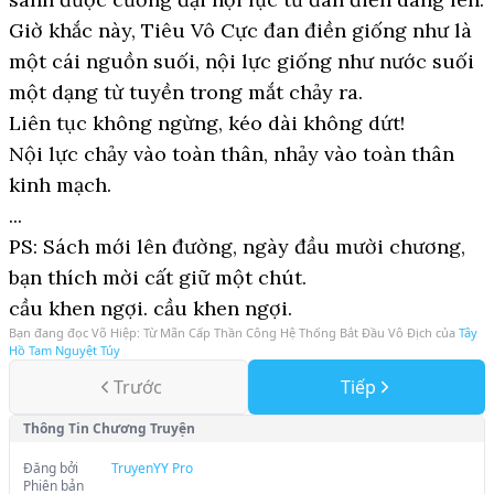
Giờ khắc này, Tiêu Vô Cực đan điền giống như là
một cái nguồn suối, nội lực giống như nước suối
một dạng từ tuyền trong mắt chảy ra.
Liên tục không ngừng, kéo dài không dứt!
Nội lực chảy vào toàn thân, nhảy vào toàn thân
kinh mạch.
...
PS: Sách mới lên đường, ngày đầu mười chương,
bạn thích mời cất giữ một chút.
cầu khen ngợi. cầu khen ngợi.
Bạn đang đọc
Võ Hiệp: Từ Mãn Cấp Thần Công Hệ Thống Bắt Đầu Vô Địch
của
Tây
Hồ Tam Nguyệt Túy
Trước
Tiếp
Thông Tin Chương Truyện
Đăng bởi
TruyenYY Pro
Phiên bản