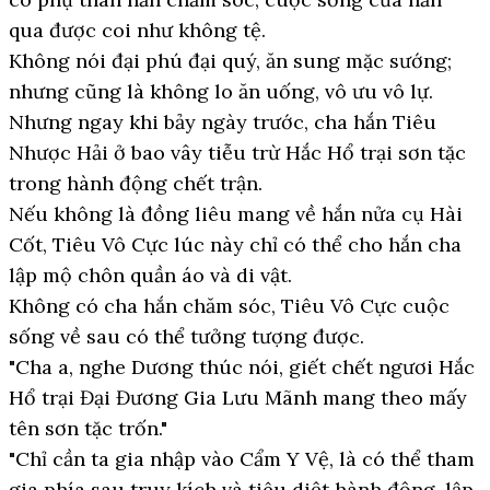
qua được coi như không tệ.
Không nói đại phú đại quý, ăn sung mặc sướng;
nhưng cũng là không lo ăn uống, vô ưu vô lự.
Nhưng ngay khi bảy ngày trước, cha hắn Tiêu
Nhược Hải ở bao vây tiễu trừ Hắc Hổ trại sơn tặc
trong hành động chết trận.
Nếu không là đồng liêu mang về hắn nửa cụ Hài
Cốt, Tiêu Vô Cực lúc này chỉ có thể cho hắn cha
lập mộ chôn quần áo và di vật.
Không có cha hắn chăm sóc, Tiêu Vô Cực cuộc
sống về sau có thể tưởng tượng được.
"Cha a, nghe Dương thúc nói, giết chết ngươi Hắc
Hổ trại Đại Đương Gia Lưu Mãnh mang theo mấy
tên sơn tặc trốn."
"Chỉ cần ta gia nhập vào Cẩm Y Vệ, là có thể tham
gia phía sau truy kích và tiêu diệt hành động, lập