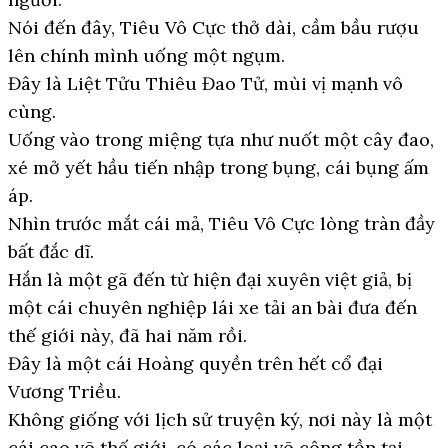
Nói đến đây, Tiêu Vô Cực thở dài, cầm bầu rượu
lên chính mình uống một ngụm.
Đây là Liệt Tửu Thiêu Đao Tử, mùi vị mạnh vô
cùng.
Uống vào trong miệng tựa như nuốt một cây đao,
xé mở yết hầu tiến nhập trong bụng, cái bụng ấm
áp.
Nhìn trước mắt cái mả, Tiêu Vô Cực lòng tràn đầy
bất đắc dĩ.
Hắn là một gã đến từ hiện đại xuyên việt giả, bị
một cái chuyên nghiệp lái xe tải an bài đưa đến
thế giới này, đã hai năm rồi.
Đây là một cái Hoàng quyền trên hết cổ đại
Vương Triều.
Không giống với lịch sử truyện ký, nơi này là một
cái cao võ thế giới, có các loại võ công tồn tại.