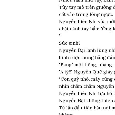
Tùy tay mò trên giường đ
cất vào trong lòng ngực.
Nguyễn Liên Nhi vừa mới 
chặt cánh tay hắn: "Ông k
"
Súc sinh?
Nguyễn Đại lạnh lùng nhì
bình rượu hung hăng đánh
"Bang" một tiếng, phảng
"A tỷ!!" Nguyễn Quế giãy 
"Con quỷ nhỏ, mày cũng d
nhìn chằm chằm Nguyễn 
Nguyễn Liên Nhi tựa hồ b
Nguyễn Đại không thích 
Từ lần đầu tiên hắn nói 
kháng.