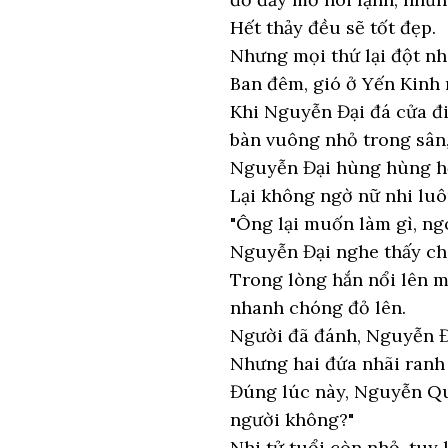
Hết thảy đều sẽ tốt đẹp.
Nhưng mọi thứ lại đột nh
Ban đêm, gió ở Yến Kinh r
Khi Nguyễn Đại đá cửa đi
bàn vuông nhỏ trong sân,
Nguyễn Đại hùng hùng hổ 
Lại không ngờ nữ nhi luôn
"Ông lại muốn làm gì, ngo
Nguyễn Đại nghe thấy chó
Trong lòng hắn nổi lên mộ
nhanh chóng đỏ lên.
Người đã đánh, Nguyễn Đ
Nhưng hai đứa nhãi ranh 
Đúng lúc này, Nguyễn Quế
người không?"
Nhi tử tuổi còn nhỏ, tuy