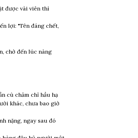
t được vài viên thì
n lợi: "Tên đáng chết,
n, chờ đến lúc nàng
ần cù chăm chỉ hầu hạ
ười khác, chưa bao giờ
ệnh nặng, ngay sau đó
ửa hàng đậu hủ người một