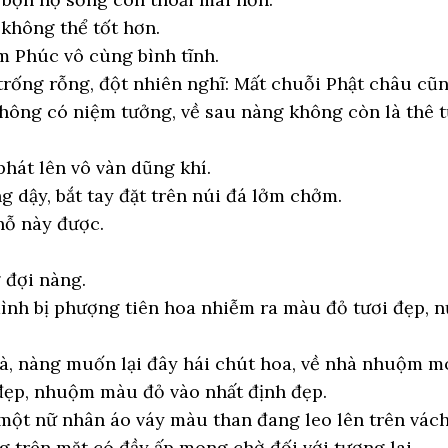
 không thể tốt hơn.
m Phúc vô cùng bình tĩnh.
trống rỗng, đột nhiên nghĩ: Mất chuỗi Phật châu cũn
hông có niệm tưởng, về sau nàng không còn là thê 
hát lên vô vàn dũng khí.
g dậy, bắt tay đặt trên núi đá lởm chởm.
hỗ này được.
 đợi nàng.
nh bị phượng tiên hoa nhiễm ra màu đỏ tươi đẹp, n
à, nàng muốn lại đây hái chút hoa, về nhà nhuộm mó
 đẹp, nhuộm màu đỏ vào nhất định đẹp.
một nữ nhân áo váy màu than đang leo lên trên vác
g trên mặt có đầy ấp mong chờ đối với tương lai.