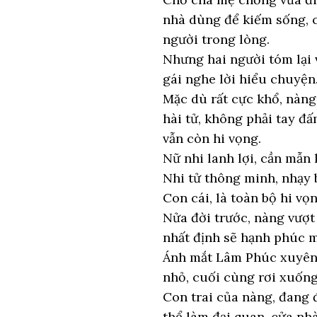
nhà dùng để kiếm sống, c
người trong lòng.
Nhưng hai người tóm lại 
gái nghe lời hiểu chuyện
Mặc dù rất cực khổ, nàng
hài tử, không phải tay đ
vẫn còn hi vọng.
Nữ nhi lanh lợi, cần mẫn 
Nhi tử thông minh, nhạy 
Con cái, là toàn bộ hi vọ
Nửa đời trước, nàng vượt
nhất định sẽ hạnh phúc m
Ánh mắt Lâm Phúc xuyên 
nhỏ, cuối cùng rơi xuống
Con trai của nàng, đang 
thể làm đại quan, cửa nhà