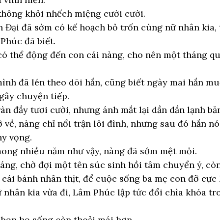
không khỏi nhếch miệng cười cười.
n Đại đã sớm có kế hoạch bỏ trốn cùng nữ nhân kia,
Phúc đã biết.
có thể động đến con cái nàng, cho nên một tháng qu
ình đã lén theo dõi hắn, cũng biết ngày mai hắn muố
gây chuyện tiếp.
n đầy tươi cười, nhưng ánh mắt lại dần dần lạnh bă
 về, nàng chỉ nổi trận lôi đình, nhưng sau đó hắn n
y vọng.
mong nhiều năm như vậy, nàng đã sớm mệt mỏi.
áng, chờ đợi một tên súc sinh hồi tâm chuyển ý, c
g cái bánh nhân thịt, để cuộc sống ba mẹ con đỡ cực 
 nhân kia vừa đi, Lâm Phúc lập tức đổi chìa khóa tro
 bọn họ sống còn thoải mái hơn.