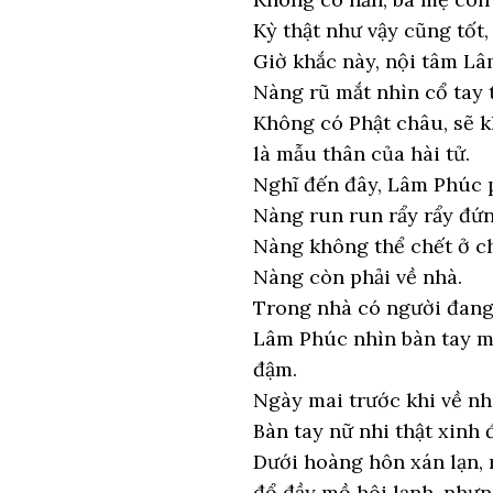
Kỳ thật như vậy cũng tốt,
Giờ khắc này, nội tâm Lâ
Nàng rũ mắt nhìn cổ tay 
Không có Phật châu, sẽ k
là mẫu thân của hài tử.
Nghĩ đến đây, Lâm Phúc p
Nàng run run rẩy rẩy đứn
Nàng không thể chết ở c
Nàng còn phải về nhà.
Trong nhà có người đang
Lâm Phúc nhìn bàn tay mì
đậm.
Ngày mai trước khi về nh
Bàn tay nữ nhi thật xinh
Dưới hoàng hôn xán lạn, 
đổ đầy mồ hôi lạnh, nhưn