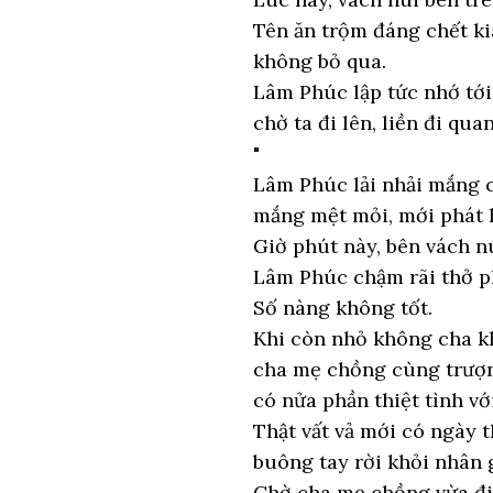
Tên ăn trộm đáng chết ki
không bỏ qua.
Lâm Phúc lập tức nhớ tới
chờ ta đi lên, liền đi qua
"
Lâm Phúc lải nhải mắng c
mắng mệt mỏi, mới phát hi
Giờ phút này, bên vách nú
Lâm Phúc chậm rãi thở p
Số nàng không tốt.
Khi còn nhỏ không cha kh
cha mẹ chồng cùng trượn
có nửa phần thiệt tình vớ
Thật vất vả mới có ngày 
buông tay rời khỏi nhân 
Chờ cha mẹ chồng vừa đi,