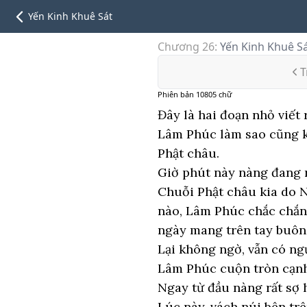
Yến Kinh Khuê Sát
Chương 26
:
Yến Kinh Khuê S
T
Phiên bản
10805
chữ
Đây là hai đoạn nhỏ viết
Lâm Phúc làm sao cũng kh
Phật châu.
Giờ phút này nàng đang r
Chuỗi Phật châu kia do 
nào, Lâm Phúc chắc chắn 
ngày mang trên tay buôn
Lại không ngờ, vẫn có ng
Lâm Phúc cuộn tròn cạnh 
Ngay từ đầu nàng rất sợ 
Lúc này, vách núi bên tr