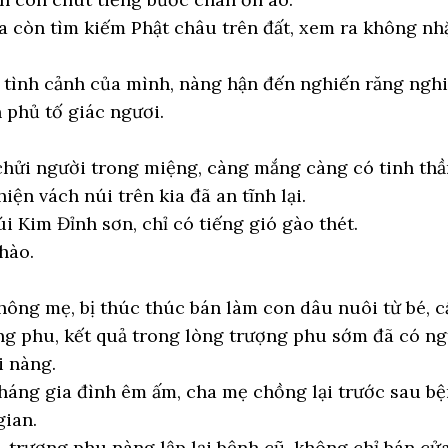
a còn tìm kiếm Phật châu trên đất, xem ra không nhặ
 tình cảnh của mình, nàng hận đến nghiến răng nghiế
n phủ tố giác ngươi.
hửi người trong miệng, càng mắng càng có tinh thầ
ện vách núi trên kia đã an tĩnh lại.
i Kim Đỉnh sơn, chỉ có tiếng gió gào thét.
hào.
ông mẹ, bị thúc thúc bán làm con dâu nuôi từ bé, c
g phu, kết quả trong lòng trượng phu sớm đã có ng
i nàng.
tháng gia đình êm ấm, cha mẹ chồng lại trước sau b
gian.
 trượng phu nàng lập lại bệnh cũ, không chỉ bán c