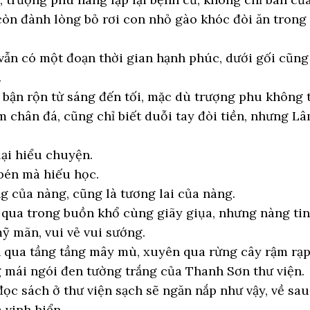
òn đành lòng bỏ rơi con nhỏ gào khóc đòi ăn trong n
vẫn có một đoạn thời gian hạnh phúc, dưới gối cũng
.
 bận rộn từ sáng đến tối, mặc dù trượng phu không
ấm chân đá, cũng chỉ biết duỗi tay đòi tiền, nhưng 
lại hiểu chuyện.
bén mà hiếu học.
ng của nàng, cũng là tương lai của nàng.
 qua trong buồn khổ cùng giãy giụa, nhưng nàng tin
ỹ mãn, vui vẻ vui sướng.
qua tầng tầng mây mù, xuyên qua rừng cây rậm rạp,
 mái ngói đen tường trắng của Thanh Sơn thư viện.
đọc sách ở thư viện sạch sẽ ngăn nắp như vậy, về sa
 vinh hiển.