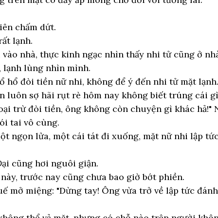
iên chấm dứt.
ất lạnh.
 vào nhà, thực kinh ngạc nhìn thấy nhi tử cũng ở nhà
 lạnh lùng nhìn mình.
hổ đòi tiền nữ nhi, không để ý đến nhi tử mặt lạnh
 luôn sợ hãi rụt rè hôm nay không biết trúng cái gì
ại trừ đòi tiền, ông không còn chuyện gì khác hả!" N
i tai vô cùng.
t ngọn lửa, một cái tát đi xuống, mặt nữ nhi lập tứ
ại cũng hơi nguôi giận.
này, trước nay cũng chưa bao giờ bớt phiền.
 mở miệng: "Dừng tay! Ông vừa trở về lập tức đánh
 không thể vả mặt, nhưng có chỗ nào trên người khô