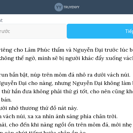
YY
TRUYENYY
át
rước
Tiế
 riêng cho Lâm Phúc thẩm và Nguyễn Đại trước lúc bị
ông thể ngờ, mình sẽ bị người khác đẩy xuống vách
un bần bật, núp trên mỏm đá nhô ra dưới vách núi.
Nguyễn Đại cho nàng, nhưng Nguyễn Đại không làm 
thứ hắn đưa không phải thứ gì tốt, cho nên cũng kh
 bán.
ười nhớ thương thứ đồ nát này.
vách núi, xa xa nhìn ánh sáng phía chân trời.
hãi, cho đến khi nàng ngồi ổn trên mỏm đá, mới nhẹ
ên còn chút tiếng bước chân ồn ào.