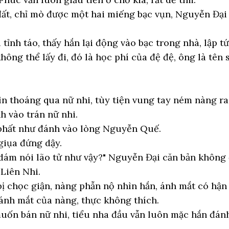
ất, chỉ mò được một hai miếng bạc vụn, Nguyễn Đại
tỉnh táo, thấy hắn lại động vào bạc trong nhà, lập t
hông thể lấy đi, đó là học phí của đệ đệ, ông là tên 
n thoáng qua nữ nhi, tùy tiện vung tay ném nàng ra, 
 vào trán nữ nhi.
 phất như đánh vào lòng Nguyễn Quế.
giụa đứng dậy.
ám nói lão tử như vậy?" Nguyễn Đại căn bản không 
Liên Nhi.
ị chọc giận, nàng phẫn nộ nhìn hắn, ánh mắt có hận 
ánh mắt của nàng, thực không thích.
muốn bán nữ nhi, tiểu nha đầu vẫn luôn mặc hắn đán