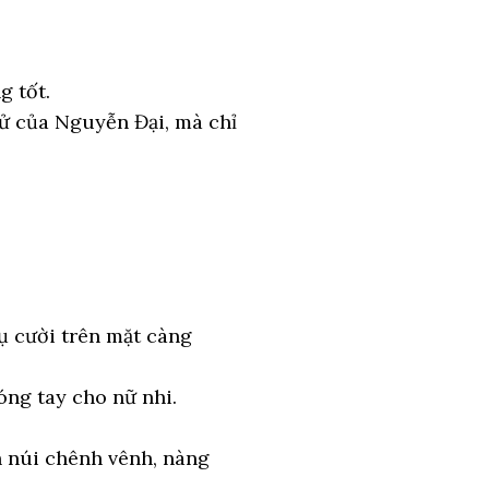
g tốt.
tử của Nguyễn Đại, mà chỉ
ụ cười trên mặt càng
ng tay cho nữ nhi.
h núi chênh vênh, nàng