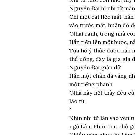
Nguyễn Đại bị nhi tử mắng
Chỉ một cái liếc mắt, hắn
vào trước mặt, huân đỏ đ
"Nhãi ranh, trong nhà cò
Hắn tiến lên một bước, n
Tựa hồ ý thức được hắn 
thể uống, đây là gia gia để
Nguyễn Đại giận dữ.
Hắn một chân đá văng nhi
một tiếng phanh.
"Nhà này hết thảy đều củ
lão tử.
"
Nhìn nhi tử lăn vào ven 
ngủ Lâm Phúc tìm chỗ giấ
Nhiều năm như vậy, Lâm Ph