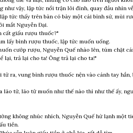
 như vậy, lập tức nổi trận lôi đình, quay đầu nhìn về
 lập tức thấy trên bàn có bày một cái bình sứ, mùi 
ôi mắt Nguyễn Đại.
n cất giấu rượu thuốc?"
ắm lấy bình rượu thuốc, lập tức muốn uống.
muốn cướp rượu, Nguyễn Quế nhào lên, túm chặt cá
 lại, trả lại cho ta! Ông trả lại cho ta!"
 tử ra, vung bình rượu thuốc nện vào cánh tay hắn,
a lão tử, lão tử muốn như thế nào thì như thế ấy, n
tường không nhúc nhích, Nguyễn Quế hừ lạnh một tiế
u tiền.
úc vẫn luôn giấu tiền ở chỗ kia, rất dễ tìm.