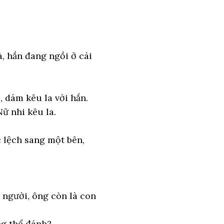
, hắn đang ngồi ở cái
.
, dám kêu la với hắn.
ữ nhi kêu la.
c lệch sang một bên,
 người, ông còn là con
ng thể đánh?