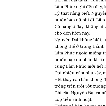
Lâm Phúc nghĩ đến đây, 
Kỳ thật nàng biết, Nguyễ
muốn bán nữ nhi đi, Lâm 
Có nàng ở đây, không ai 
cho đến hôm nay.
Nguyễn Đại không biết, m
không thể ở trong thành 
Lâm Phúc ngoài miệng trà
muốn nạp nữ nhân kia trở
cùng Lâm Phúc mới hết h
Đợi nhiều năm như vậy, 
Hết thảy căn bản không đ
trông trên trời rớt xuốn
Chỉ cần Nguyễn Đại và nữ
cóp tiền sinh hoạt.
Không có hắn, ba mẹ con