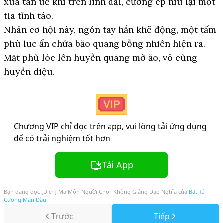
xua tan uế khí trên linh đài, cưỡng ép níu lại một
tia tỉnh táo.
Nhân cơ hội này, ngón tay hắn khẽ động, một tấm
phù lục ẩn chứa bảo quang bỗng nhiên hiện ra.
Mặt phù lóe lên huyễn quang mờ ảo, vô cùng
huyền diệu.
Chương VIP chỉ đọc trên app, vui lòng tải ứng dụng
để có trải nghiệm tốt hơn.
Tải App
Bạn đang đọc
[Dịch] Ma Môn Người Chơi, Không Giảng Đạo Nghĩa
của
Bất Tú
Cương Man Đầu
Trước
Tiếp