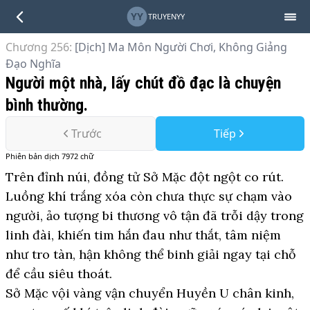
YY
TRUYENYY
Chương 256
:
[Dịch] Ma Môn Người Chơi, Không Giảng
Đạo Nghĩa
Người một nhà, lấy chút đồ đạc là chuyện
bình thường.
Trước
Tiếp
Phiên bản
dịch
7972
chữ
Trên đỉnh núi, đồng tử Sở Mặc đột ngột co rút.
Luồng khí trắng xóa còn chưa thực sự chạm vào
người, ảo tượng bi thương vô tận đã trỗi dậy trong
linh đài, khiến tim hắn đau như thắt, tâm niệm
như tro tàn, hận không thể binh giải ngay tại chỗ
để cầu siêu thoát.
Sở Mặc vội vàng vận chuyển Huyền U chân kinh,