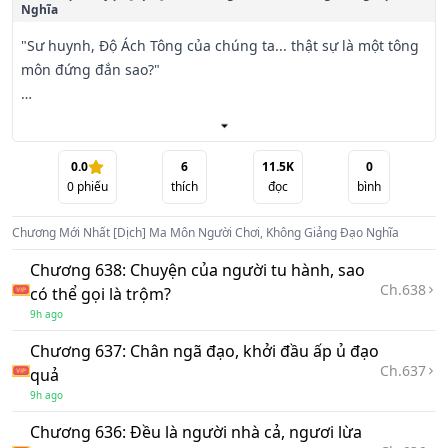
Nghĩa
"Sư huynh, Độ Ách Tông của chúng ta... thật sự là một tông 
môn đứng đắn sao?"

"Đó là đương nhiên! Sư đệ, đệ mau mau điền tên đăng ký 
lên tấm 'Đệ tử danh lục' này đi." Gã thanh niên áo xanh vừa 
nói, vừa chỉ tay vào một lá cờ đen ngòm, tỏa ra âm khí lạnh 
0.0
6
11.5K
0
0
phiếu
thích
đọc
bình
lẽo thấu xương.

Chương Mới Nhất
[Dịch] Ma Môn Người Chơi, Không Giảng Đạo Nghĩa
......

Chương 638: Chuyện của người tu hành, sao
Xuyên không trong chớp mắt, Sở Mặc trở thành một tên 
Ch.
638
có thể gọi là trộm?
"tạp binh dự bị" của Độ Ách Ma Môn.

9h ago
Chương 637: Chân ngã đạo, khởi đầu ấp ủ đạo
Vốn tưởng rằng cánh cửa mình vừa bước qua sẽ dẫn tới 
Ch.
637
quả
con đường đắc đạo trường sinh, ngự kiếm tiêu dao. Lại 
9h ago
chẳng thể ngờ, giới tu tiên này... nó lạ lắm!

Chương 636: Đều là người nhà cả, ngươi lừa