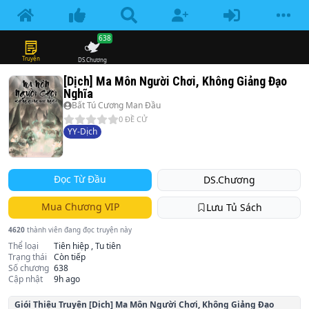
638
Truyện
DS.Chương
[Dịch] Ma Môn Người Chơi, Không Giảng Đạo
Nghĩa
Bất Tú Cương Man Đầu
0
ĐỀ CỬ
YY-Dịch
Đọc Từ Đầu
DS.Chương
Mua Chương VIP
Lưu Tủ Sách
4620
thành viên đang đọc truyện này
Thể loại
Tiên hiệp , Tu tiên
Trạng thái
Còn tiếp
Số chương
638
Cập nhật
9h ago
Giói Thiệu Truyện
[Dịch] Ma Môn Người Chơi, Không Giảng Đạo