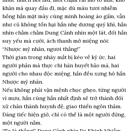
khăn mà quay đầu đi, mặc dù máu tươi nhiễm
hồng hắn mặt mày cùng minh hoàng áo gấm, vẫn
như cũ không tổn hại hắn nhẹ dương quý khí, hắn
nhìn chằm chằm Dung Cảnh nhìn một lát, đối hắn
suy yếu mà cười, ách thanh mở miệng nói:
“Nhược mỹ nhân, ngươi thắng!”
Thời gian trong nháy mắt bị kéo về ký ức, hai
người phân mà thực chi hãn huyết bảo mã, hai
người cho nhau độc miệng, hắn đều xưng hô hắn
Nhược mỹ nhân.
Nếu không phải vận mệnh chọc ghẹo, từng người
vì mưu, hắn cùng hắn nhất định sẽ trở thành đối
xử chân thành huynh đệ, giao thiển ngôn thâm.
Đáng tiếc hiện giờ, chỉ có thể là một người đứng,
một người nằm.
“Ta là thắng!” Dung Cảnh nhìn Dạ Khinh Nhiễm,