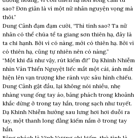
sao? Đơn giản là vì một nữ nhân nguyện vọng mà
thôi.”
Dung Cảnh đạm đạm cười, “Thì tính sao? Ta nữ
nhân có thể chúa tể ta giang sơn thiên hạ, đây là
ta chi hạnh. Bởi vì có nàng, mới có thiên hạ. Bởi vì
có thiên hạ, cũng tự nhiên nên có nàng.”
“Một khi đã như vậy, rút kiếm đi!” Dạ Khinh Nhiễm
nhìn Vân Thiển Nguyệt liếc mắt một cái, ánh mắt
hiện lên vạn trượng khe rãnh vực sâu hình chiếu.
Dung Cảnh gật đầu, lại không nói nhiều, nhẹ
nhàng vung ống tay áo, băng phách trong khoảnh
khắc dừng ở trong tay hắn, trong sạch như tuyết.
Dạ Khinh Nhiễm hướng sau lưng hơi hơi duỗi ra
tay, một thanh long đằng kiếm nắm ở trong tay
hắn.
Băng phách là Vinh Vương chi kiếm, thù tình là