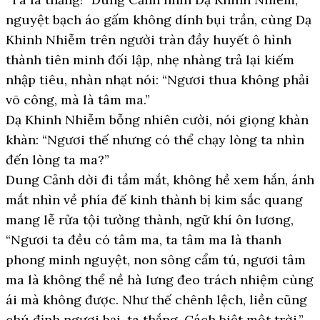
nguyệt bạch áo gấm không dính bụi trần, cùng Dạ
Khinh Nhiễm trên người tràn đầy huyết ô hình
thành tiên minh đối lập, nhẹ nhàng trả lại kiếm
nhập tiêu, nhàn nhạt nói: “Ngươi thua không phải
võ công, mà là tâm ma.”
Dạ Khinh Nhiễm bỗng nhiên cười, nói giọng khàn
khàn: “Ngươi thế nhưng có thể chạy lòng ta nhìn
đến lòng ta ma?”
Dung Cảnh dời đi tầm mắt, không hề xem hắn, ánh
mắt nhìn về phía đế kinh thành bị kim sắc quang
mang lễ rửa tội tường thành, ngữ khí ôn lương,
“Ngươi ta đều có tâm ma, ta tâm ma là thanh
phong minh nguyệt, non sông cẩm tú, ngươi tâm
ma là không thể nề hà lưng đeo trách nhiệm cùng
ái mà không được. Như thế chênh lệch, liền cũng
chú định ngươi bại, ta thắng. Cách biệt một trời.”