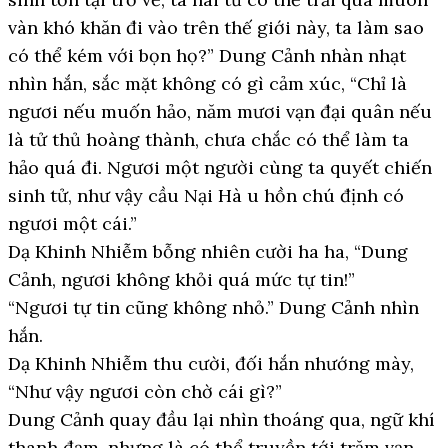
vàn khó khăn đi vào trên thế giới này, ta làm sao
có thể kém với bọn họ?” Dung Cảnh nhàn nhạt
nhìn hắn, sắc mặt không có gì cảm xúc, “Chỉ là
ngươi nếu muốn hảo, năm mươi vạn đại quân nếu
là tử thủ hoàng thành, chưa chắc có thể làm ta
hảo quá đi. Ngươi một người cùng ta quyết chiến
sinh tử, như vậy cầu Nại Hà u hồn chú định có
ngươi một cái.”
Dạ Khinh Nhiễm bỗng nhiên cười ha ha, “Dung
Cảnh, ngươi không khỏi quá mức tự tin!”
“Ngươi tự tin cũng không nhỏ.” Dung Cảnh nhìn
hắn.
Dạ Khinh Nhiễm thu cười, đối hắn nhướng mày,
“Như vậy ngươi còn chờ cái gì?”
Dung Cảnh quay đầu lại nhìn thoáng qua, ngữ khí
thanh đạm, nhưng là có thể truyền tới trăm vạn