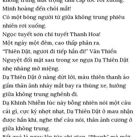
Minh hoàng đến chói mắt!
Có một bóng người từ giữa không trung phiêu
nhiên rơi xuống.
Ngọc tuyết sơn chi tuyết Thanh Hoa!
Một ngày một đêm, cao thấp phân ra.
“Thiên Dật, ngươi đi tiếp hắn đi!” Vân Thiển
Nguyệt đối mặt sau trong xe ngựa Dạ Thiên Dật
nhẹ nhàng mở miệng.
Dạ Thiên Dật ở nàng dứt lời, màu thiên thanh áo
gấm thân ảnh nháy mắt bay ra thùng xe, hướng
giữa không trung nghênh đi.
Dạ Khinh Nhiễm lúc này bỗng nhiên nói một câu
cái gì, cực kỳ nhợt nhạt, Dạ Thiên Dật ở mau nhận
được hắn khi, nghe thế câu nói, thân ảnh cương ở
giữa không trung.
Bất quá là ngay lập tức chi gian, “Phanh” mà một