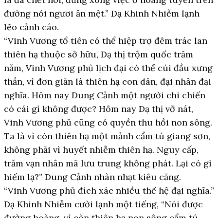
đường nói ngươi ăn mệt.” Dạ Khinh Nhiễm lạnh
lẽo cảnh cáo.
“Vinh Vương tổ tiên có thể hiệp trợ đêm trác lan
thiên hạ thuộc sở hữu, Dạ thị trộm quốc trăm
năm, Vinh Vương phủ lịch đại có thể cúi đầu xưng
thần, vì đơn giản là thiên hạ con dân, đại nhân đại
nghĩa. Hôm nay Dung Cảnh một người chi chiến
có cái gì không được? Hôm nay Dạ thị vỡ nát,
Vinh Vương phủ cũng có quyền thu hồi non sông.
Ta là vì còn thiên hạ một mảnh cẩm tú giang sơn,
không phải vì huyết nhiễm thiên hạ. Nguy cấp,
trăm vạn nhân mã lưu trung không phát. Lại có gì
hiếm lạ?” Dung Cảnh nhàn nhạt kiêu căng.
“Vinh Vương phủ đích xác nhiều thế hệ đại nghĩa.”
Dạ Khinh Nhiễm cười lạnh một tiếng, “Nói được
đường hoàng, vì còn thiên hạ non sông cẩm tú