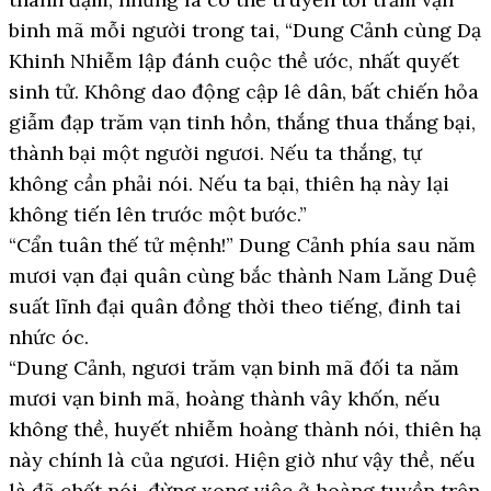
binh mã mỗi người trong tai, “Dung Cảnh cùng Dạ
Khinh Nhiễm lập đánh cuộc thề ước, nhất quyết
sinh tử. Không dao động cập lê dân, bất chiến hỏa
giẫm đạp trăm vạn tinh hồn, thắng thua thắng bại,
thành bại một người ngươi. Nếu ta thắng, tự
không cần phải nói. Nếu ta bại, thiên hạ này lại
không tiến lên trước một bước.”
“Cẩn tuân thế tử mệnh!” Dung Cảnh phía sau năm
mươi vạn đại quân cùng bắc thành Nam Lăng Duệ
suất lĩnh đại quân đồng thời theo tiếng, đinh tai
nhức óc.
“Dung Cảnh, ngươi trăm vạn binh mã đối ta năm
mươi vạn binh mã, hoàng thành vây khốn, nếu
không thề, huyết nhiễm hoàng thành nói, thiên hạ
này chính là của ngươi. Hiện giờ như vậy thề, nếu
là đã chết nói, đừng xong việc ở hoàng tuyền trên