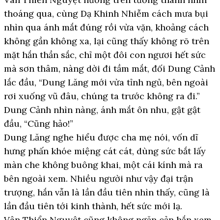
thoáng qua, cùng Dạ Khinh Nhiễm cách mưa bụi
nhìn qua ánh mắt đúng rồi vừa vặn, khoảng cách
không gần không xa, lại cũng thấy không rõ trên
mặt hắn thần sắc, chỉ một đôi con ngươi hết sức
mà sơn thâm, nàng dời đi tầm mắt, đối Dung Cảnh
lắc đầu, “Dung Lăng mới vừa tỉnh ngủ, bên ngoài
rơi xuống vũ đâu, chúng ta trước không ra đi.”
Dung Cảnh nhìn nàng, ánh mắt ôn nhu, gật gật
đầu, “Cũng hảo!”
Dung Lăng nghe hiểu được cha mẹ nói, vốn dĩ
hưng phấn khóe miệng cát cát, dùng sức bắt lấy
màn che không buông khai, một cái kính mà ra
bên ngoài xem. Nhiều người như vậy đại trận
trượng, hắn vẫn là lần đầu tiên nhìn thấy, cũng là
lần đầu tiên tới kinh thành, hết sức mới lạ.
Vân Thiển Nguyệt cũng không ngăn cản hắn xem,