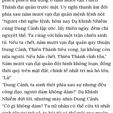
Thánh đại quân trước mặt. Uy nghi thanh âm đối
phía sau năm mươi vạn đại quân mệnh lệnh nói:
“Ngươi chờ nghe lệnh, hôm nay Dạ Khinh Nhiễm
cùng Dung Cảnh lập ước, lấy thiên ngày, đêm chi
nguyệt thề. Ta cùng với hắn một trận chiến sinh
tử. Nếu ta chết, năm mươi vạn đại quân quy thuận
Dung Cảnh, Thiên Thánh tiêu vong, lại không còn
nữa ngươi. Nếu hắn chết, Thiên Thánh vĩnh tồn.”
Năm mươi vạn đại quân đội hình không loạn, đồng
thời quỳ trên mặt đất, chỉnh tề nhất trí mà hô lớn,
“Là!”
“Dung Cảnh, ta sinh thời phía sau sự nhưng đều
công đạo, ngươi dám không dám?” Dạ Khinh
Nhiễm dứt lời, nhướng mày nhìn Dung Cảnh.
“Có gì không dám? Ta nữ nhân có thể cửu tử nhất
sinh tồn tại trở về, ta hài tử có thể trải qua muôn