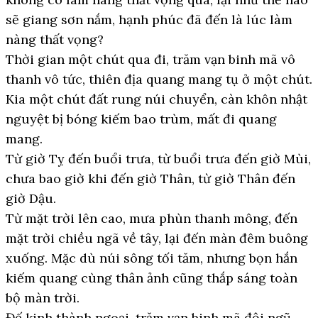
sẽ giang sơn nắm, hạnh phúc đã đến là lúc làm
nàng thất vọng?
Thời gian một chút qua đi, trăm vạn binh mã vô
thanh vô tức, thiên địa quang mang tụ ở một chút.
Kia một chút đất rung núi chuyển, càn khôn nhật
nguyệt bị bóng kiếm bao trùm, mất đi quang
mang.
Từ giờ Tỵ đến buổi trưa, từ buổi trưa đến giờ Mùi,
chưa bao giờ khi đến giờ Thân, từ giờ Thân đến
giờ Dậu.
Từ mặt trời lên cao, mưa phùn thanh mông, đến
mặt trời chiều ngã về tây, lại đến màn đêm buông
xuống. Mặc dù núi sông tối tăm, nhưng bọn hắn
kiếm quang cùng thân ảnh cũng thắp sáng toàn
bộ màn trời.
Đế kinh thành ngoại, trăm vạn binh mã đội ngũ