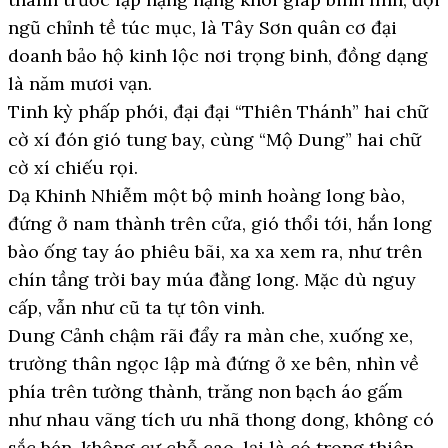
ngũ chỉnh tề túc mục, là Tây Sơn quân cơ đại
doanh bảo hộ kinh lộc nơi trọng binh, đồng dạng
là năm mươi vạn.
Tinh kỳ phấp phới, đại đại “Thiên Thánh” hai chữ
cờ xí đón gió tung bay, cùng “Mộ Dung” hai chữ
cờ xí chiếu rọi.
Dạ Khinh Nhiễm một bộ minh hoàng long bào,
đứng ở nam thành trên cửa, gió thổi tới, hắn long
bào ống tay áo phiêu bãi, xa xa xem ra, như trên
chín tầng trời bay múa đằng long. Mặc dù nguy
cấp, vẫn như cũ ta tự tôn vinh.
Dung Cảnh chậm rãi đẩy ra màn che, xuống xe,
trường thân ngọc lập mà đứng ở xe bên, nhìn về
phía trên tường thành, trăng non bạch áo gấm
như nhau vãng tích ưu nhã thong dong, không có
sắc bén, không cư chỗ cao, lại là có trong thiên