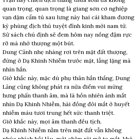
quan trọng, quan trọng là giang sơn cơ nghiệp
vạn dặm cẩm tú sau lưng này hai cái kham đương
kỳ phùng địch thủ tuyệt đỉnh kinh mới nam tử.
Sử sách chú định sẽ đem hôm nay nồng đậm rực
rỡ mà nhớ thượng một bút.
Dung Cảnh nhẹ nhàng rơi trên mặt đất thượng,
đứng ở Dạ Khinh Nhiễm trước mặt, lẳng lặng mà
nhìn hắn.
Giờ khắc này, mặc dù phụ thân hắn thắng, Dung
Lăng cũng không phát ra nửa điểm vui mừng
hưng phấn thanh âm, mà là hồn nhiên ánh mắt
nhìn Dạ Khinh Nhiễm, hài đồng đôi mắt ở huyết
nhiễm máu tươi trung hết sức thanh triệt.
Giờ khắc này, mọi âm thanh đều tịch.
Dạ Khinh Nhiễm nằm trên mặt đất vẫn không
nhúc nhích hồi lâu, mới chậm rãi mở to mắt, khó