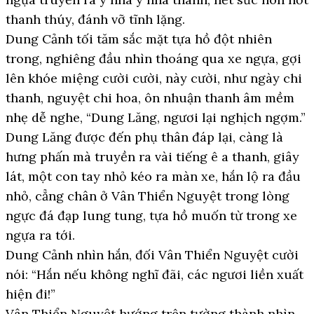
thanh thúy, đánh vỡ tĩnh lặng.
Dung Cảnh tối tăm sắc mặt tựa hồ đột nhiên
trong, nghiêng đầu nhìn thoáng qua xe ngựa, gợi
lên khóe miệng cười cười, này cười, như ngày chi
thanh, nguyệt chi hoa, ôn nhuận thanh âm mềm
nhẹ dễ nghe, “Dung Lăng, ngươi lại nghịch ngợm.”
Dung Lăng được đến phụ thân đáp lại, càng là
hưng phấn mà truyền ra vài tiếng ê a thanh, giây
lát, một con tay nhỏ kéo ra màn xe, hắn lộ ra đầu
nhỏ, cẳng chân ở Vân Thiển Nguyệt trong lòng
ngực đá đạp lung tung, tựa hồ muốn từ trong xe
ngựa ra tới.
Dung Cảnh nhìn hắn, đối Vân Thiển Nguyệt cười
nói: “Hắn nếu không nghĩ đãi, các ngươi liền xuất
hiện đi!”
Vân Thiển Nguyệt hướng trên tường thành nhìn