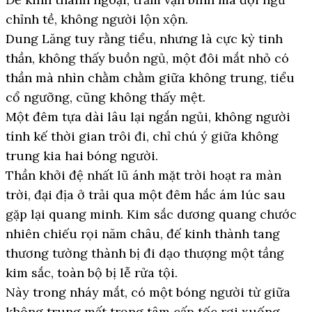
chỉnh tề, không người lộn xộn.
Dung Lăng tuy rằng tiểu, nhưng là cực kỳ tinh
thần, không thấy buồn ngủ, một đôi mắt nhỏ có
thần mà nhìn chằm chằm giữa không trung, tiểu
cổ ngưỡng, cũng không thấy mệt.
Một đêm tựa dài lâu lại ngắn ngủi, không người
tính kế thời gian trôi đi, chỉ chú ý giữa không
trung kia hai bóng người.
Thần khởi đệ nhất lũ ánh mặt trời hoạt ra màn
trời, đại địa ở trải qua một đêm hắc ám lúc sau
gặp lại quang minh. Kim sắc dương quang chước
nhiên chiếu rọi năm châu, đế kinh thành tang
thương tường thành bị đi dạo thượng một tầng
kim sắc, toàn bộ bị lễ rửa tội.
Này trong nháy mắt, có một bóng người từ giữa
không trung mất trọng tâm cấp tốc rơi xuống.