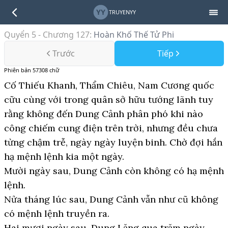
YY
TRUYENYY
Quyển 5 - Chương 127
:
Hoàn Khố Thế Tử Phi
Trước
Tiếp
Phiên bản
57308
chữ
Cố Thiếu Khanh, Thẩm Chiêu, Nam Cương quốc
cữu cùng với trong quân sở hữu tướng lãnh tuy
rằng không đến Dung Cảnh phân phó khi nào
công chiếm cung điện trên trời, nhưng đều chưa
từng chậm trễ, ngày ngày luyện binh. Chờ đợi hắn
hạ mệnh lệnh kia một ngày.
Mười ngày sau, Dung Cảnh còn không có hạ mệnh
lệnh.
Nửa tháng lúc sau, Dung Cảnh vẫn như cũ không
có mệnh lệnh truyền ra.
Hai mươi ngày sau, Dung Lăng qua trăm ngày,