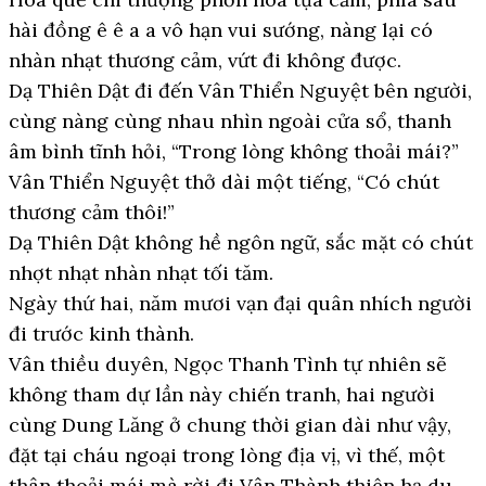
hài đồng ê ê a a vô hạn vui sướng, nàng lại có
nhàn nhạt thương cảm, vứt đi không được.
Dạ Thiên Dật đi đến Vân Thiển Nguyệt bên người,
cùng nàng cùng nhau nhìn ngoài cửa sổ, thanh
âm bình tĩnh hỏi, “Trong lòng không thoải mái?”
Vân Thiển Nguyệt thở dài một tiếng, “Có chút
thương cảm thôi!”
Dạ Thiên Dật không hề ngôn ngữ, sắc mặt có chút
nhợt nhạt nhàn nhạt tối tăm.
Ngày thứ hai, năm mươi vạn đại quân nhích người
đi trước kinh thành.
Vân thiều duyên, Ngọc Thanh Tình tự nhiên sẽ
không tham dự lần này chiến tranh, hai người
cùng Dung Lăng ở chung thời gian dài như vậy,
đặt tại cháu ngoại trong lòng địa vị, vì thế, một
thân thoải mái mà rời đi Vân Thành thiên hạ du