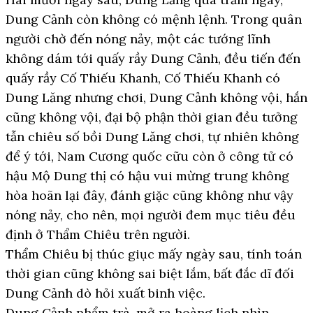
Dung Cảnh còn không có mệnh lệnh. Trong quân
người chờ đến nóng nảy, một các tướng lĩnh
không dám tới quấy rầy Dung Cảnh, đều tiến đến
quấy rầy Cố Thiếu Khanh, Cố Thiếu Khanh có
Dung Lăng nhưng chơi, Dung Cảnh không vội, hắn
cũng không vội, đại bộ phận thời gian đều tưởng
tẫn chiêu số bồi Dung Lăng chơi, tự nhiên không
để ý tới, Nam Cương quốc cữu còn ở công tử có
hậu Mộ Dung thị có hậu vui mừng trung không
hòa hoãn lại đây, đánh giặc cũng không như vậy
nóng nảy, cho nên, mọi người đem mục tiêu đều
định ở Thẩm Chiêu trên người.
Thẩm Chiêu bị thúc giục mấy ngày sau, tính toán
thời gian cũng không sai biệt lắm, bất đắc dĩ đối
Dung Cảnh dò hỏi xuất binh việc.
Dung Cảnh phẩm trà, mở ra hoàng lịch nhìn