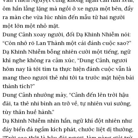
ôm hắn lẳng lặng mà ngồi ở xe ngựa một bên, đẩy
ra màn che vừa lúc nhìn đến mẫu tử hai người
một lớn một nhỏ mặt.
Dung Cảnh xoay người, đối Dạ Khinh Nhiễm nói:
“Còn nhớ rõ Lan Thành một cái đánh cuộc sao?”
Dạ Khinh Nhiễm bỗng nhiên cười một tiếng, ngữ
khí nghe không ra cảm xúc, “Dung Cảnh, ngươi
hôm nay là tới tìm ta thực hiện đánh cuộc vẫn là
mang theo ngươi thê nhi tới ta trước mặt hiện bái
thành tích?”
Dung Cảnh nhướng mày, “Cảnh đến lên trời hậu
đãi, ta thê nhi bình an trở về, tự nhiên vui sướng,
tùy thân huề hành.”
Dạ Khinh Nhiễm nhìn hắn, ngữ khí đột nhiên như
đáy biển đá ngầm kích phát, chước liệt dị thường,
“Trời cao thật là hậu đãi ngươi, làm nàng giải trừ