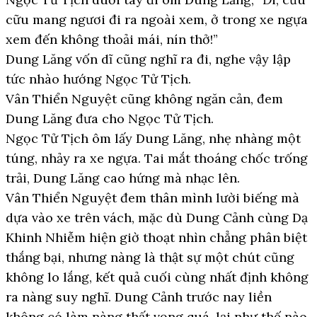
cữu mang ngươi đi ra ngoài xem, ở trong xe ngựa
xem đến không thoải mái, nín thở!”
Dung Lăng vốn dĩ cũng nghĩ ra đi, nghe vậy lập
tức nhào hướng Ngọc Tử Tịch.
Vân Thiển Nguyệt cũng không ngăn cản, đem
Dung Lăng đưa cho Ngọc Tử Tịch.
Ngọc Tử Tịch ôm lấy Dung Lăng, nhẹ nhàng một
túng, nhảy ra xe ngựa. Tai mắt thoáng chốc trống
trải, Dung Lăng cao hứng mà nhạc lên.
Vân Thiển Nguyệt đem thân mình lười biếng mà
dựa vào xe trên vách, mặc dù Dung Cảnh cùng Dạ
Khinh Nhiễm hiện giờ thoạt nhìn chẳng phân biệt
thắng bại, nhưng nàng là thật sự một chút cũng
không lo lắng, kết quả cuối cùng nhất định không
ra nàng suy nghĩ. Dung Cảnh trước nay liền
không có làm nàng thất vọng quá, lại như thế nào