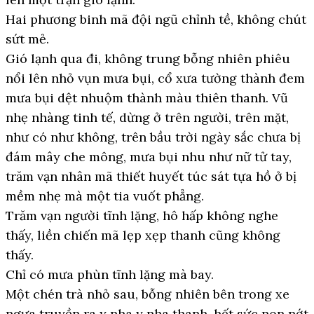
Hai phương binh mã đội ngũ chỉnh tề, không chút
sứt mẻ.
Gió lạnh qua đi, không trung bỗng nhiên phiêu
nổi lên nhỏ vụn mưa bụi, cổ xưa tường thành đem
mưa bụi dệt nhuộm thành màu thiên thanh. Vũ
nhẹ nhàng tinh tế, dừng ở trên người, trên mặt,
như có như không, trên bầu trời ngày sắc chưa bị
đám mây che mông, mưa bụi nhu như nữ tử tay,
trăm vạn nhân mã thiết huyết túc sát tựa hồ ở bị
mềm nhẹ mà một tia vuốt phẳng.
Trăm vạn người tĩnh lặng, hô hấp không nghe
thấy, liền chiến mã lẹp xẹp thanh cũng không
thấy.
Chỉ có mưa phùn tĩnh lặng mà bay.
Một chén trà nhỏ sau, bỗng nhiên bên trong xe
ngựa truyền ra y nha y nha thanh, hết sức non nớt