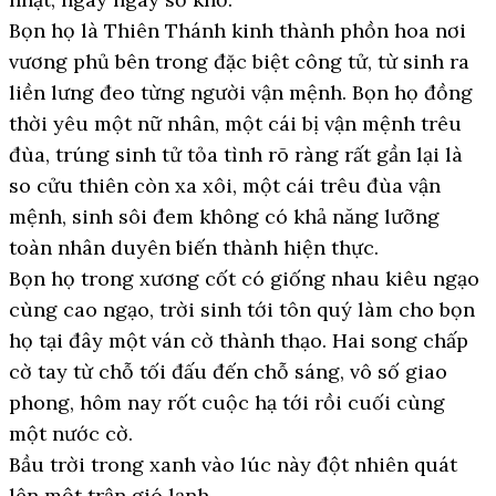
Bọn họ là Thiên Thánh kinh thành phồn hoa nơi
vương phủ bên trong đặc biệt công tử, từ sinh ra
liền lưng đeo từng người vận mệnh. Bọn họ đồng
thời yêu một nữ nhân, một cái bị vận mệnh trêu
đùa, trúng sinh tử tỏa tình rõ ràng rất gần lại là
so cửu thiên còn xa xôi, một cái trêu đùa vận
mệnh, sinh sôi đem không có khả năng lưỡng
toàn nhân duyên biến thành hiện thực.
Bọn họ trong xương cốt có giống nhau kiêu ngạo
cùng cao ngạo, trời sinh tới tôn quý làm cho bọn
họ tại đây một ván cờ thành thạo. Hai song chấp
cờ tay từ chỗ tối đấu đến chỗ sáng, vô số giao
phong, hôm nay rốt cuộc hạ tới rồi cuối cùng
một nước cờ.
Bầu trời trong xanh vào lúc này đột nhiên quát
lên một trận gió lạnh.