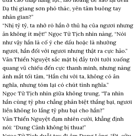
Dạ thị giang sơn phó thác, yên tâm buông tay
nhân gian?”
“Nhị tỷ tỷ, ta nhớ rõ hắn ở thủ hạ của ngươi nhưng
ăn không ít mệt!” Ngọc Tử Tịch nhìn nàng, “Nói
như vậy hắn là cố ý che dấu hoặc là nhường
ngươi, hắn đối với ngươi nhưng thật ra cực hảo.”
Vân Thiển Nguyệt sắc mặt bị đầy trời tưới xuống
quang vũ chiếu đến cực thanh minh, nhưng nàng
ánh mắt tối tăm, “Hắn chi với ta, không có ân
nghĩa, nhưng tóm lại có chút tình nghĩa.”
Ngọc Tử Tịch nhìn giữa không trung, “Ta nhìn
hắn cùng tỷ phu chẳng phân biệt thắng bại, ngươi
liền không lo lắng tỷ phu bại cho hắn?”
Vân Thiển Nguyệt đạm nhiên cười, khẳng định
nói: “Dung Cảnh không bị thua!”
Ngọc Tử Tịch duỗi tay đi ôm Dung Lăng, “Đi, cữu