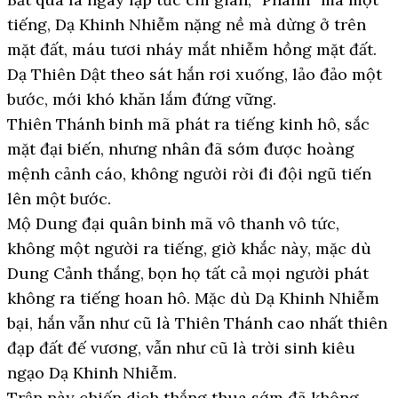
tiếng, Dạ Khinh Nhiễm nặng nề mà dừng ở trên
mặt đất, máu tươi nháy mắt nhiễm hồng mặt đất.
Dạ Thiên Dật theo sát hắn rơi xuống, lảo đảo một
bước, mới khó khăn lắm đứng vững.
Thiên Thánh binh mã phát ra tiếng kinh hô, sắc
mặt đại biến, nhưng nhân đã sớm được hoàng
mệnh cảnh cáo, không người rời đi đội ngũ tiến
lên một bước.
Mộ Dung đại quân binh mã vô thanh vô tức,
không một người ra tiếng, giờ khắc này, mặc dù
Dung Cảnh thắng, bọn họ tất cả mọi người phát
không ra tiếng hoan hô. Mặc dù Dạ Khinh Nhiễm
bại, hắn vẫn như cũ là Thiên Thánh cao nhất thiên
đạp đất đế vương, vẫn như cũ là trời sinh kiêu
ngạo Dạ Khinh Nhiễm.
Trận này chiến dịch thắng thua sớm đã không