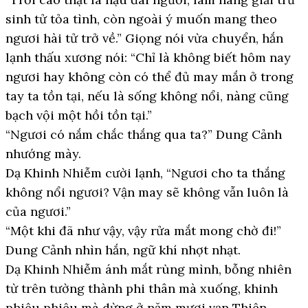
sinh tử tỏa tình, còn ngoài ý muốn mang theo
ngươi hài tử trở về.” Giọng nói vừa chuyển, hắn
lạnh thấu xương nói: “Chỉ là không biết hôm nay
ngươi hay không còn có thể đủ may mắn ở trong
tay ta tồn tại, nếu là sống không nổi, nàng cũng
bạch vội một hồi tồn tại.”
“Ngươi có nắm chắc thắng qua ta?” Dung Cảnh
nhướng mày.
Dạ Khinh Nhiễm cười lạnh, “Ngươi cho ta thắng
không nổi ngươi? Vận may sẽ không vẫn luôn là
của ngươi.”
“Một khi đã như vậy, vậy rửa mắt mong chờ đi!”
Dung Cảnh nhìn hắn, ngữ khí nhợt nhạt.
Dạ Khinh Nhiễm ánh mắt rùng mình, bỗng nhiên
từ trên tường thành phi thân mà xuống, khinh
phiêu phiêu mà dừng ở năm mươi vạn Thiên