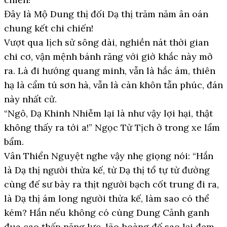
Đây là Mộ Dung thị đối Dạ thị trăm năm ân oán
chung kết chi chiến!
Vượt qua lịch sử sông dài, nghiền nát thời gian
chi cơ, vận mệnh bánh răng với giờ khắc này mở
ra. Là đi hướng quang minh, vẫn là hắc ám, thiên
hạ là cẩm tú sơn hà, vẫn là càn khôn tẫn phúc, đán
này nhất cử.
“Ngô, Dạ Khinh Nhiễm lại là như vậy lợi hại, thật
không thấy ra tới a!” Ngọc Tử Tịch ở trong xe lẩm
bẩm.
Vân Thiển Nguyệt nghe vậy nhẹ giọng nói: “Hắn
là Dạ thị người thừa kế, từ Dạ thị tổ tự từ đường
cùng đế sư bày ra thịt người bạch cốt trung đi ra,
là Dạ thị ám long người thừa kế, làm sao có thể
kém? Hắn nếu không có cùng Dung Cảnh ganh
đua cao thấp năng lực, lão hoàng đế sao lại đem