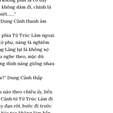
 không dám đi, chính là
biết……”
” Dung Cảnh thanh âm
ề phía Tử Trúc Lâm ngoại.
từ phụ, nàng là nghiêm
ng Lăng lại là không sợ
âu nghe theo, mặc dù
àng dính nàng giống nhau
 ta?” Dung Cảnh thấp
 nào theo chiều ấy, liền
g Cảnh từ Tử Trúc Lâm đi
y đạn rớt, bước đi trước
g bảo tọa không làm hắn