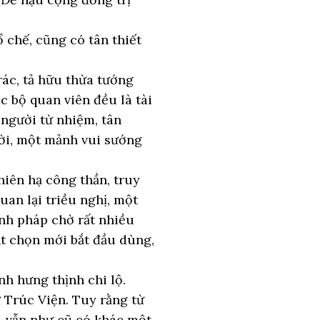
 chế, cũng có tân thiết
ác, tả hữu thừa tướng
 bộ quan viên đều là tài
 người từ nhiệm, tân
ười, một mảnh vui sướng
hiên hạ công thần, truy
uan lại triều nghị, một
hình pháp chờ rất nhiều
ật chọn mới bắt đầu dùng,
h hưng thịnh chi lộ.
Trúc Viện. Tuy rằng từ
, vẫn như cũ có khác một