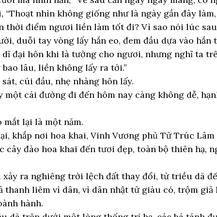
 “Thoạt nhìn không giống như là ngày gần đây làm,
 thời điểm ngươi liền làm tốt đi? Vì sao nói lúc sau
ời, duỗi tay vòng lấy hắn eo, đem đầu dựa vào hắn 
dĩ đại hôn khi là tưởng cho ngươi, nhưng nghĩ ta trê
ao lâu, liền không lấy ra tới.”
át, cúi đầu, nhẹ nhàng hôn lấy.
y một cái đường đi đến hôm nay càng không dễ, hạn
 mắt lại là một năm.
lại, khắp nơi hoa khai, Vinh Vương phủ Tử Trúc Lâm
 cây đào hoa khai đến tươi đẹp, toàn bộ thiên hạ, 
ảy ra nghiêng trời lệch đất thay đổi, từ triều dã đ
 thanh liêm vì dân, vì dân nhật tử giàu có, trộm gi
oành hành.
iều dã trên dưới một lòng thống trị hạ, các bá tánh 