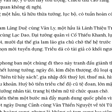
 quan không dị nghị.
 một hầu, tả hữu thừa tướng, lục bộ, có tuần hoàn cổ
am Lăng Duệ cùng Vân Ly, một hầu là Lãnh Thiệu Tr
cùng Lạc Dao, Đại tướng quân vì Cố Thiếu Khanh, lục
, mười đại thế gia lam lão gia chủ chờ thế hệ trước
chọn mới tuyển dụng. Triều dã có tài giả có khối ng
 phong ban một chúng đi theo này tranh đấu giành t
ết lương tướng, ngày đó, kim điện thượng, đủ loại q
Thiên tử bảy sách”, gia nhập đối thuỷ lợi, thuế má, 
u khoản. Huỷ bỏ tiền triều chế độ cũ tệ đoan, lớn m
dưỡng nhân tài, trang bị thêm nữ tử chức quan chờ.
tiến thêm một bước mà đẩy mạnh dung quốc phồn vin
t ngày Dung Cảnh cùng Vân Thiển Nguyệt về tới Tử 
h hoàng cung, nhưng là không có tam cung lục viện