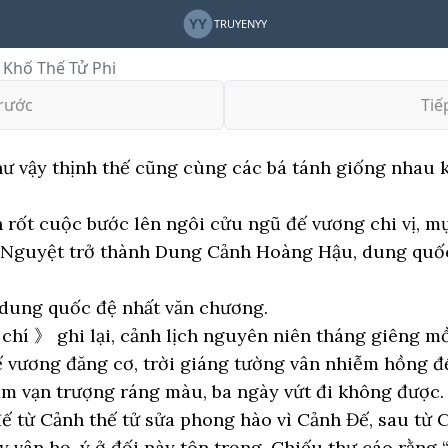
YY
TRUYENYY
Khố Thế Tử Phi
rước
Tiế
hư vậy thịnh thế cũng cùng các bá tánh giống nhau k
rốt cuộc bước lên ngôi cửu ngũ đế vương chi vị, m
n Nguyệt trở thành Dung Cảnh Hoàng Hậu, dung qu
 dung quốc đệ nhất văn chương.
chí 》 ghi lại, cảnh lịch nguyên niên tháng giêng m
ế vương đăng cơ, trời giáng tường vân nhiễm hồng đ
m vạn trượng ráng màu, ba ngày vứt đi không được.
ế từ Cảnh thế tử sửa phong hào vì Cảnh Đế, sau từ 
y vân họ, ý ở đối này tôn trọng. Chiếu thư cáo rằng 