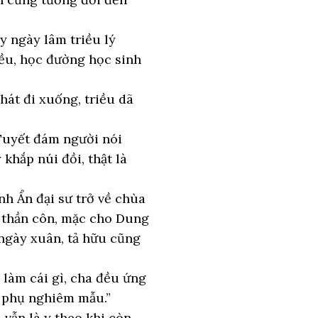
y ngày lâm triều lý
iều, học đường học sinh
hát đi xuống, triều dã
Tuyết đám người nói
khắp núi đồi, thật là
nh Ẩn đại sư trở về chùa
h thần côn, mặc cho Dung
ngày xuân, tả hữu cũng
làm cái gì, cha đều ứng
ừ phụ nghiêm mẫu.”
ẫn là y theo khi còn