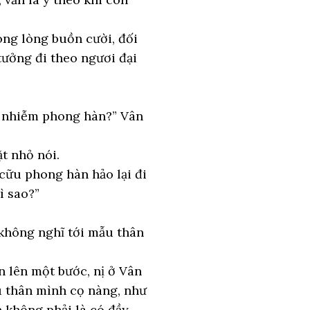
ong lòng buồn cười, đối
tưởng đi theo ngươi đại
u nhiễm phong hàn?” Vân
t nhỏ nói.
 cữu phong hàn hảo lại đi
ì sao?”
 không nghĩ tới mẫu thân
 lên một bước, nị ở Vân
u thân mình cọ nàng, như
n không phải là có đầy