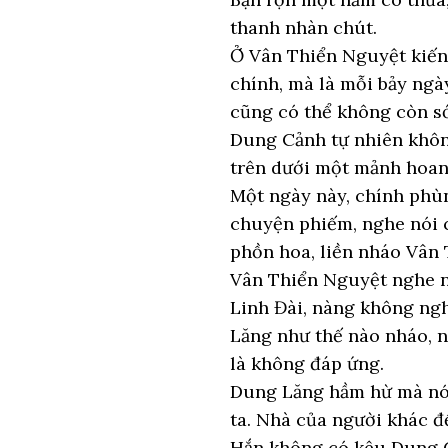
thanh nhàn chút.
Ở Vân Thiển Nguyệt kiến 
chính, mà là mỗi bảy ngà
cũng có thể không còn s
Dung Cảnh tự nhiên không
trên dưới một mảnh hoan
Một ngày này, chính phù
chuyện phiếm, nghe nói c
phồn hoa, liền nháo Vân
Vân Thiển Nguyệt nghe nó
Linh Đài, nàng không ngh
Lăng như thế nào nháo, 
là không đáp ứng.
Dung Lăng hầm hừ mà nói 
ta. Nhà của người khác đ
Hắn không có kêu Dung C