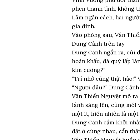
phen thanh tĩnh, không t
Lâm ngăn cách, hai người
gia đình.
Vào phòng sau, Vân Thiển
Dung Cảnh trên tay.
Dung Cảnh ngẩn ra, cúi đầ
hoàn khấu, đá quý lấp lán
kim cương?”
“Trí nhớ cũng thật hảo!”
“Ngươi đâu?” Dung Cảnh 
Vân Thiển Nguyệt mở ra l
lánh sáng lên, cùng mới 
một ít, hiển nhiên là mộ
Dung Cảnh cầm khởi nhẫn,
đặt ở cùng nhau, cẩn thậ
Vân Thiển Nguyệt buồn c