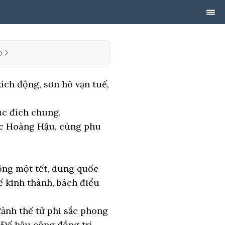
p
ích động, sơn hô vạn tuế,
ục đích chung.
ốc Hoàng Hậu, cùng phu
ồng một tết, dung quốc
ế kinh thành, bách điểu
Cảnh thế tử phi sắc phong
“Đế hậu cộng đồng trị