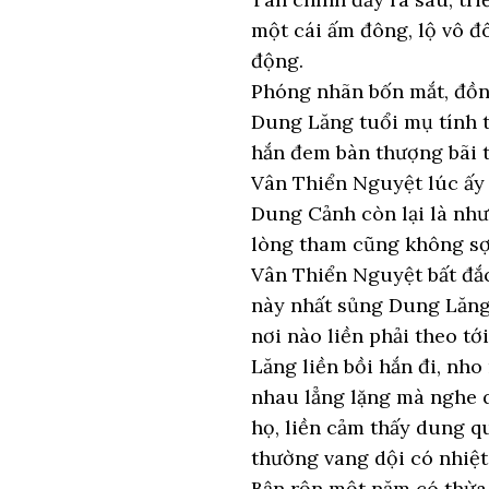
một cái ấm đông, lộ vô đô
động.
Phóng nhãn bốn mắt, đồn
Dung Lăng tuổi mụ tính to
hắn đem bàn thượng bãi t
Vân Thiển Nguyệt lúc ấy 
Dung Cảnh còn lại là như
lòng tham cũng không sợ
Vân Thiển Nguyệt bất đắc
này nhất sủng Dung Lăng
nơi nào liền phải theo tớ
Lăng liền bồi hắn đi, nh
nhau lẳng lặng mà nghe q
họ, liền cảm thấy dung q
thường vang dội có nhiệt 
Bận rộn một năm có thừa,