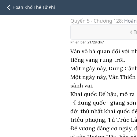
Hoàn Khố Thế Tử Phi
Quyển 5 - Chương 128
:
Hoàn 
T
Phiên bản
21728
chữ
Văn võ bá quan đối với n
tiếng vang rung trời.
Một ngày này, Dung Cảnh 
Một ngày này, Vân Thiể
sánh vai.
Khai quốc Đế hậu, mở ra
《 dung quốc · giang sơn 
đời thứ nhất khai quốc đ
triều phượng, Tử Trúc Lâ
Đế vương đăng cơ ngày, đ
vì vân Hoàng Hậu, bảo nà