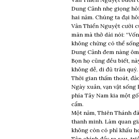
Dung Cảnh nhẹ giọng hỏi,
hai năm. Chúng ta đại hôn
Vân Thiển Nguyệt cười cư
mãn mà thở dài nói: “Vốn 
không chừng có thể sống b
Dung Cảnh đem nàng ôm s
Bọn họ cũng đều biết, nà
không dễ, di đủ trân quý.
Thời gian thấm thoát, đảo
Ngày xuân, vạn vật sống 
phía Tây Nam kia một gốc
cẩm.
Một năm, Thiên Thánh đã x
thanh minh. Làm quan giả
không còn có phỉ khấu h
Tân chính đẩy ra sau, tr