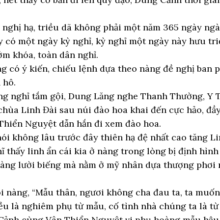
nghị hạ, triều dã không phải một năm 365 ngày ngà
y có một ngày kỳ nghỉ, kỳ nghỉ một ngày này hưu tr
ớm khóa, toàn dân nghỉ.
 có ý kiến, chiếu lệnh dựa theo nàng đề nghị ban p
 hô.
ng nghỉ tắm gội, Dung Lăng nghe Thanh Thường, Y 
hùa Linh Đài sau núi đào hoa khai đến cực hảo, đầy 
 Thiển Nguyệt dẫn hắn đi xem đào hoa.
i không lâu trước đây thiên hạ đệ nhất cao tăng Li
ĩ thấy linh ẩn cái kia ở nàng trong lòng bị định hìn
nàng lười biếng mà nằm ở mỹ nhân dựa thượng phơi 
nàng, “Mẫu thân, ngươi không cha đau ta, ta muốn 
ều là nghiêm phụ từ mẫu, cố tình nhà chúng ta là t
ảnh cùng Vân Thiển Nguyệt vi phụ hoàng mẫu hậu, v