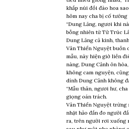
khắp núi đồi đào hoa sao
hôm nay cha bị cố tướng 
“Dung Lăng, ngươi khi n
bỗng nhiên từ Tử Trúc Lâ
Dung Lăng cả kinh, thanh
Vân Thiển Nguyệt buồn cư
mẫu, này hiện giờ liền đ
nàng, Dung Cảnh ôn hòa, 
không cam nguyện, cũng 
dính Dung Cảnh không đạ
“Mẫu thân, ngươi hư, cha
giọng oán trách.
Vân Thiển Nguyệt trừng m
nhặt hảo đắn đo người đắ
ra, trên người rơi xuống
sau như một nhẹ nhàng ch