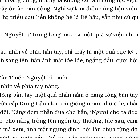
hấy ồn ào náo động. Nghị sự kim điện cùng hậu viện
 hạ triều sau liền không hề là Đế hậu, vẫn như cũ 
 Nguyệt từ trong lòng móc ra một quả sự việc nhi,
u nhìn về phía hắn tay, chỉ thấy là một quả cực kỳ t
h sáng lên, hắn ánh mắt lóe lóe, ngẩng đầu, cười hỏi
 Vân Thiển Nguyệt bĩu môi.
nhìn về phía tay nàng.
òng bàn tay, một quả nhẫn nằm ở nàng lòng bàn tay
vừa cấp Dung Cảnh kia cái giống nhau như đúc, chẳ
t đôi. Nàng đem nhẫn đưa cho hắn, “Ngươi cho ta đeo.
 cho nàng tròng lên ngón tay thượng, lúc sau, cầm
n mà xem, ánh mắt ngưng định, hồi lâu chưa từng dờ
ười mà nhìn hắn, “Về sau cần ngày ngày mang, có n