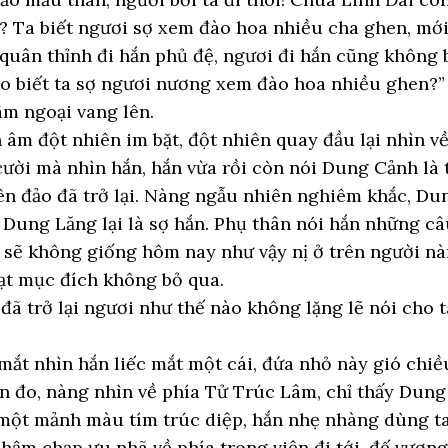
? Ta biết ngươi sợ xem đào hoa nhiều cha ghen, mới
quân thỉnh đi hắn phủ đệ, ngươi đi hắn cũng không 
ào biết ta sợ ngươi nương xem đào hoa nhiều ghen?
m ngoại vang lên.
 âm đột nhiên im bặt, đột nhiên quay đầu lại nhìn v
ời mà nhìn hắn, hắn vừa rồi còn nói Dung Cảnh là 
iên đảo đã trở lại. Nàng ngẫu nhiên nghiêm khắc, Du
Dung Lăng lại là sợ hắn. Phụ thân nói hắn những c
sẽ không giống hôm nay như vậy nị ở trên người n
t mục đích không bỏ qua.
 đã trở lại ngươi như thế nào không lặng lẽ nói cho
ắt nhìn hắn liếc mắt một cái, đứa nhỏ này gió chiều
n đo, nàng nhìn về phía Tử Trúc Lâm, chỉ thấy Dun
 một mảnh màu tím trúc diệp, hắn nhẹ nhàng dùng ta
ậm chạp ưu nhã về phía trong viện đi tới, đế vươn