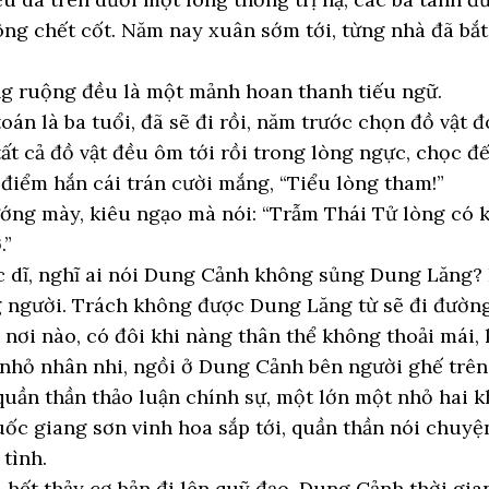
ng chết cốt. Năm nay xuân sớm tới, từng nhà đã bắt 
g ruộng đều là một mảnh hoan thanh tiếu ngữ.
án là ba tuổi, đã sẽ đi rồi, năm trước chọn đồ vật 
ất cả đồ vật đều ôm tới rồi trong lòng ngực, chọc đế
điểm hắn cái trán cười mắng, “Tiểu lòng tham!”
ớng mày, kiêu ngạo mà nói: “Trẫm Thái Tử lòng có 
.”
 dĩ, nghĩ ai nói Dung Cảnh không sủng Dung Lăng? H
 người. Trách không được Dung Lăng từ sẽ đi đườn
i nơi nào, có đôi khi nàng thân thể không thoải mái,
o nhỏ nhân nhi, ngồi ở Dung Cảnh bên người ghế tr
uần thần thảo luận chính sự, một lớn một nhỏ hai 
uốc giang sơn vinh hoa sắp tới, quần thần nói chuy
tình.
 hết thảy cơ bản đi lên quỹ đạo, Dung Cảnh thời gi