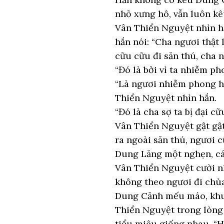
nhỏ xưng hô, vẫn luôn kê
Vân Thiển Nguyệt nhìn hắ
hắn nói: “Cha ngươi thật
cữu cữu đi săn thú, cha 
“Đó là bởi vì ta nhiễm ph
“Là ngươi nhiễm phong h
Thiển Nguyệt nhìn hắn.
“Đó là cha sợ ta bị đại 
Vân Thiển Nguyệt gật gật 
ra ngoài săn thú, ngươi c
Dung Lăng một nghẹn, cát 
Vân Thiển Nguyệt cười nh
không theo ngươi đi chùa
Dung Cảnh mếu máo, khuôn
Thiển Nguyệt trong lòng 
tiểu miêu giống nhau, “H