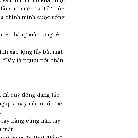
 lâm hồ nước tạ, Tử Trúc
quá chính mình cuộc sống
 nhẹ nhàng mà tròng lên
inh xảo lộng lẫy bắt mắt
, “Đây là ngươi nói nhẫn
, đá quý đồng dạng lấp
ng qua này cái muốn tiểu
”
 tay nàng cùng hắn tay
i mắt.
gươi xem đủ thời điểm.”