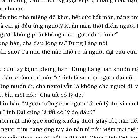
u cha mẹ.
n nho nhỏ miệng đô khởi, hết sức bất mãn, nàng tr
 là cái gì đều ứng ngươi? Xuân năm thời điểm ngươi 
ngươi không phải không cho ngươi đi thành?”
ong hàn, cha đau lòng ta.” Dung Lăng nói.
àn sao? Ta như thế nào nhớ rõ là ngươi đại cữu cữ
cữu cữu lây bệnh phong hàn.” Dung Lăng bản khuôn mặ
đầu, chậm rì rì nói: “Chính là sau lại ngươi đại cữu
ũng muốn đi, cha ngươi vẫn là không cho ngươi đi, v
bỉu môi nói: “Cha tất có lý do.”
ìn hắn, “Ngươi tưởng cha ngươi tất có lý do, vì sao
 Linh Đài cũng là tất có lý do đâu?”
 mặt nhỏ gục xuống xuống dưới, giây lát, hắn tiến
ngực, túm nàng ống tay áo năn nỉ nói: Mềm mại tiể
ảo mẫu thân, ngươi bồi ta đi thôi! Chùa Linh Đài cò