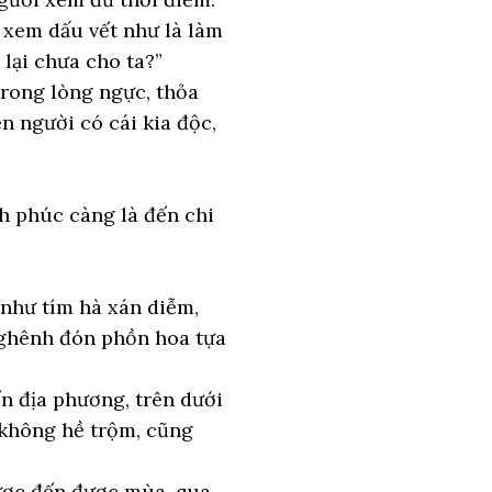
 xem dấu vết như là làm
 lại chưa cho ta?”
trong lòng ngực, thỏa
n người có cái kia độc,
h phúc càng là đến chi
 như tím hà xán diễm,
nghênh đón phồn hoa tựa
ến địa phương, trên dưới
ả không hề trộm, cũng
được đến được mùa, qua