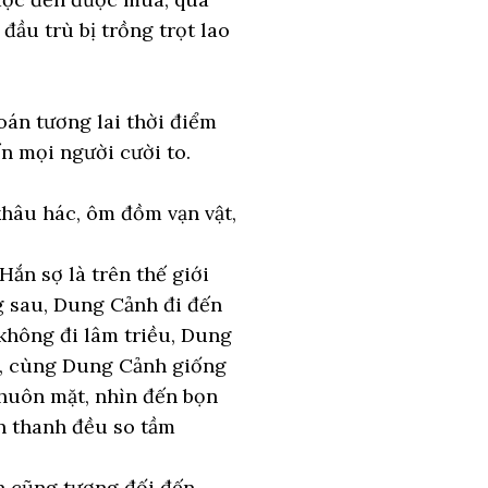
đầu trù bị trồng trọt lao
đoán tương lai thời điểm
n mọi người cười to.
khâu hác, ôm đồm vạn vật,
ắn sợ là trên thế giới
g sau, Dung Cảnh đi đến
 không đi lâm triều, Dung
ên, cùng Dung Cảnh giống
khuôn mặt, nhìn đến bọn
ện thanh đều so tầm
an cũng tương đối đến